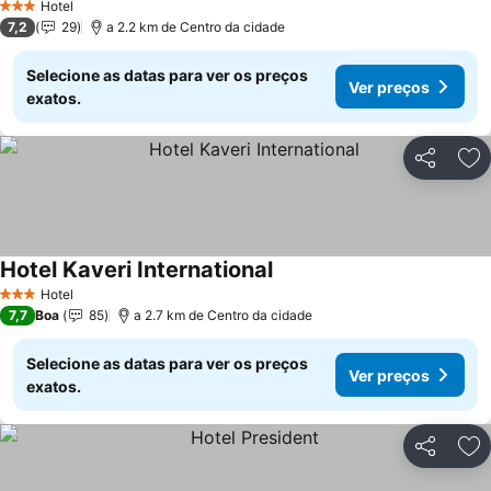
Hotel
3 Estrelas
7,2
29
a 2.2 km de Centro da cidade
Selecione as datas para ver os preços
Ver preços
exatos.
Partilhar
Ad
Hotel Kaveri International
Hotel
3 Estrelas
7,7
Boa
85
a 2.7 km de Centro da cidade
Selecione as datas para ver os preços
Ver preços
exatos.
Partilhar
Ad