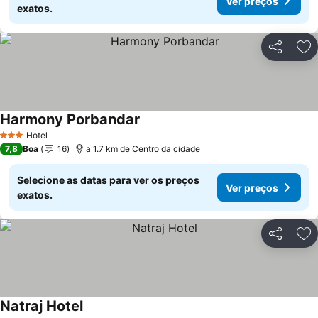
Ver preços
exatos.
Partilhar
Ad
Harmony Porbandar
Hotel
3 Estrelas
7,8
Boa
16
a 1.7 km de Centro da cidade
Selecione as datas para ver os preços
Ver preços
exatos.
Partilhar
Ad
Natraj Hotel