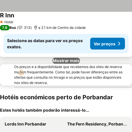
R Inn
Hotel
1 Estrelas
7,6
Boa
313
a 2.1 km de Centro da cidade
Selecione as datas para ver os preços
Ver preços
exatos.
Mostrar mais
Os preços e a disponibilidade que recebemos dos sites de reserva
mudam frequentemente. Como tal, pode haver diferenças entre as
ofertas que consulta no trivago e os preços que estão disponíveis
nos sites de reserva.
Hotéis económicos perto de Porbandar
Estes hotéis também poderão interessá-lo...
Lords Inn Porbandar
The Fern Residency, Porbandar