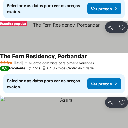
Selecione as datas para ver os preços
Ver preços
exatos.
Escolha popular
Partilhar
Ad
The Fern Residency, Porbandar
Hotel
Quartos com vista para o mar e varandas
4 Estrelas
8,9
Excelente
521
a 4.3 km de Centro da cidade
Selecione as datas para ver os preços
Ver preços
exatos.
Partilhar
Ad