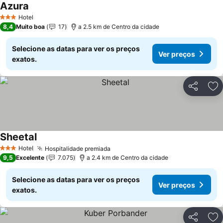
Azura
Hotel
3 Estrelas
8,4
Muito boa
17
a 2.5 km de Centro da cidade
Selecione as datas para ver os preços
Ver preços
exatos.
Partilhar
Ad
Sheetal
Hotel
Hospitalidade premiada
3 Estrelas
9,5
Excelente
7.075
a 2.4 km de Centro da cidade
Selecione as datas para ver os preços
Ver preços
exatos.
Partilhar
Ad