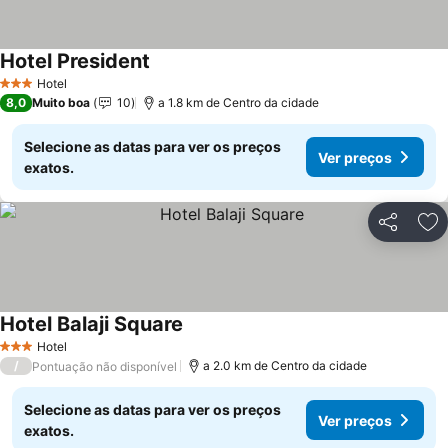
Hotel President
Hotel
3 Estrelas
8,0
Muito boa
10
a 1.8 km de Centro da cidade
Selecione as datas para ver os preços
Ver preços
exatos.
Partilhar
Ad
Hotel Balaji Square
Hotel
3 Estrelas
/
a 2.0 km de Centro da cidade
Pontuação não disponível
Selecione as datas para ver os preços
Ver preços
exatos.