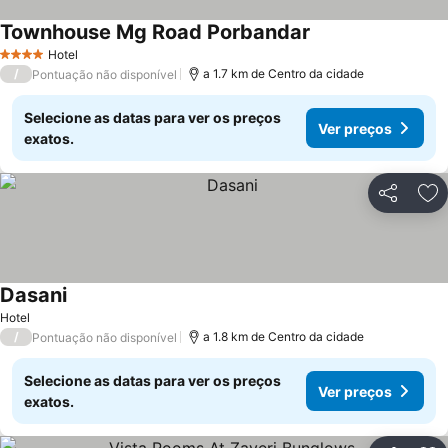
Townhouse Mg Road Porbandar
Hotel
4 Estrelas
/
a 1.7 km de Centro da cidade
Pontuação não disponível
Selecione as datas para ver os preços
Ver preços
exatos.
Partilhar
Ad
Dasani
Hotel
/
a 1.8 km de Centro da cidade
Pontuação não disponível
Selecione as datas para ver os preços
Ver preços
exatos.