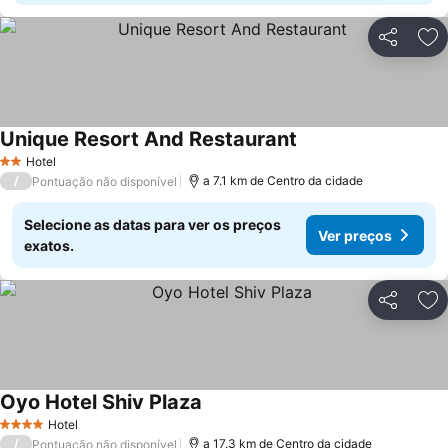
Partilhar
Ad
Unique Resort And Restaurant
Hotel
2 Estrelas
/
a 7.1 km de Centro da cidade
Pontuação não disponível
Selecione as datas para ver os preços
Ver preços
exatos.
Partilhar
Ad
Oyo Hotel Shiv Plaza
Hotel
4 Estrelas
/
a 17.3 km de Centro da cidade
Pontuação não disponível