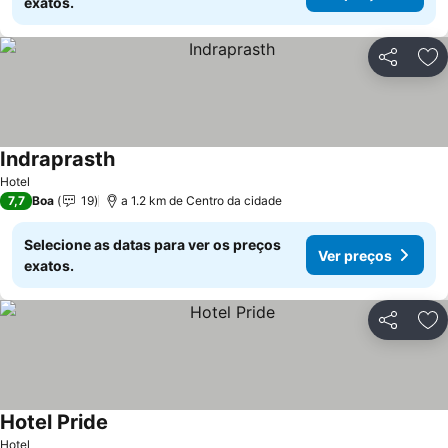
exatos.
Partilhar
Ad
Indraprasth
Hotel
7,7
Boa
19
a 1.2 km de Centro da cidade
Selecione as datas para ver os preços
Ver preços
exatos.
Partilhar
Ad
Hotel Pride
Hotel