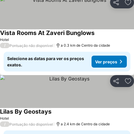
Partilhar
Ad
Vista Rooms At Zaveri Bunglows
Hotel
/
a 0.3 km de Centro da cidade
Pontuação não disponível
Selecione as datas para ver os preços
Ver preços
exatos.
Partilhar
Ad
Lilas By Geostays
Hotel
/
a 2.4 km de Centro da cidade
Pontuação não disponível