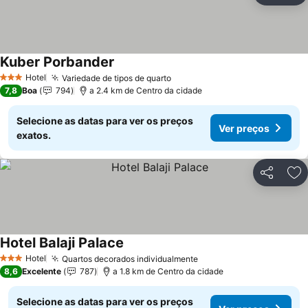
Kuber Porbander
Hotel
Variedade de tipos de quarto
3 Estrelas
7,8
Boa
794
a 2.4 km de Centro da cidade
Selecione as datas para ver os preços
Ver preços
exatos.
Partilhar
Ad
Hotel Balaji Palace
Hotel
Quartos decorados individualmente
3 Estrelas
8,6
Excelente
787
a 1.8 km de Centro da cidade
Selecione as datas para ver os preços