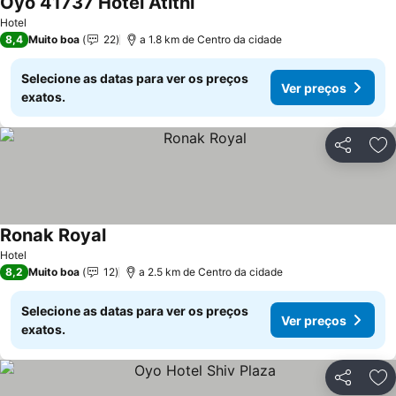
Oyo 41737 Hotel Atithi
Hotel
8,4
Muito boa
22
a 1.8 km de Centro da cidade
Selecione as datas para ver os preços
Ver preços
exatos.
Partilhar
Ad
Ronak Royal
Hotel
8,2
Muito boa
12
a 2.5 km de Centro da cidade
Selecione as datas para ver os preços
Ver preços
exatos.
Partilhar
Ad