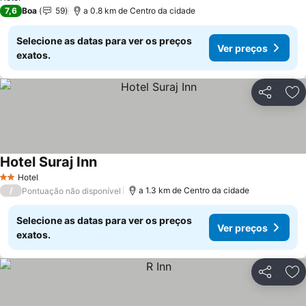
7,6
Boa
59
a 0.8 km de Centro da cidade
Selecione as datas para ver os preços
Ver preços
exatos.
Partilhar
Ad
Hotel Suraj Inn
Hotel
2 Estrelas
/
a 1.3 km de Centro da cidade
Pontuação não disponível
Selecione as datas para ver os preços
Ver preços
exatos.
Partilhar
Ad