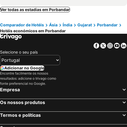
Ver todas as estadias em Porbandar
Comparador de Hotéis
Ásia
Índia
Gujarat
Porbandar
Hotéis económicos em Porbandar
Facebook
Twitter
Insta
Yo
Selecione o seu país
Adicionar no Google
Encontre facilmente os nossos
resultados: adicione o trivago como
fonte preferencial no Google.
Empresa
Os nossos produtos
Termos e políticas