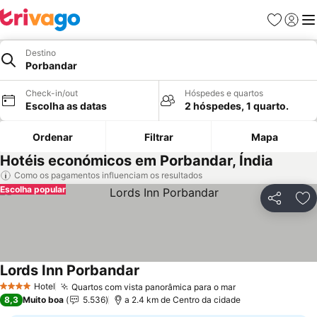
Favoritos
Iniciar
Me
Destino
Porbandar
Check-in/out
Hóspedes e quartos
Escolha as datas
2 hóspedes, 1 quarto.
Ordenar
Filtrar
Mapa
Hotéis económicos em Porbandar, Índia
Como os pagamentos influenciam os resultados
Escolha popular
Partilhar
Ad
Lords Inn Porbandar
Hotel
Quartos com vista panorâmica para o mar
4 Estrelas
8,3
Muito boa
5.536
a 2.4 km de Centro da cidade