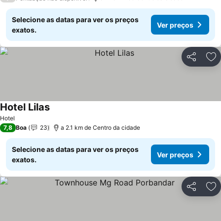
Selecione as datas para ver os preços
Ver preços
exatos.
Partilhar
Ad
Hotel Lilas
Hotel
7,8
Boa
23
a 2.1 km de Centro da cidade
Selecione as datas para ver os preços
Ver preços
exatos.
Partilhar
Ad