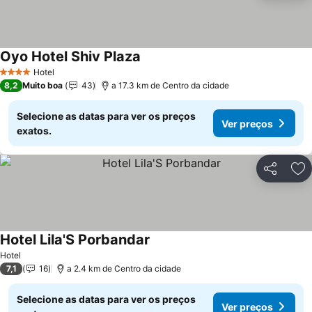
Oyo Hotel Shiv Plaza
Hotel
4 Estrelas
8,2
Muito boa
43
a 17.3 km de Centro da cidade
Selecione as datas para ver os preços
Ver preços
exatos.
Partilhar
Ad
Hotel Lila'S Porbandar
Hotel
7,1
16
a 2.4 km de Centro da cidade
Selecione as datas para ver os preços
Ver preços