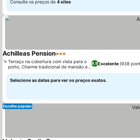
Consulte os preços de
4 sites
Achilleas Pension
3 Estrelas
Terraço na cobertura com vista para o
Excelente
(938 pon
8,9
porto, Charme tradicional de mansão em
Hydra
Selecione as datas para ver os preços exatos.
Escolha popular