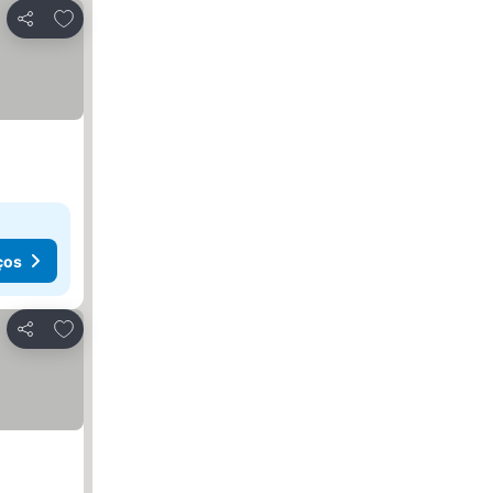
Adicionar aos favoritos
Partilhar
ços
Adicionar aos favoritos
Partilhar