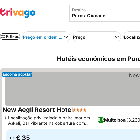
Destino
Filtros
Preço em ordem crescente
Preço
Localiz
Hotéis económicos em Poro
Escolha popular
New Aegli Resort Hotel
4 Estrelas
Localização privilegiada à beira-mar em
Muito boa
(3.23
8,3
Askeli, Bar vibrante na cobertura com
vistas deslumbrantes
€ 35
De