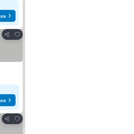
ços
Adicionar aos favoritos
Partilhar
ços
Adicionar aos favoritos
Partilhar