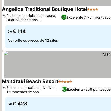
Angelica Traditional Boutique Hotel
4 Estrelas
Pátio com minipiscina e sauna,
Excelente
(1.754 pontuaçõ
9,2
Quartos decorados
individualmente
€ 114
De
Consulte os preços de
12 sites
Mandraki Beach Resort
5 Estrelas
Suítes com piscinas privativas,
Excelente
(356 pontuaçõe
8,7
Tratamentos de spa
personalizados
€ 428
De