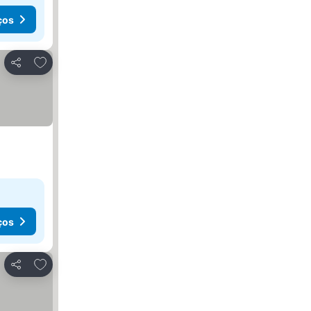
ços
Adicionar aos favoritos
Partilhar
ços
Adicionar aos favoritos
Partilhar