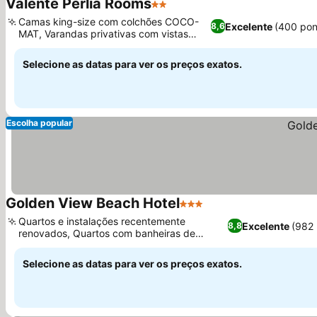
Valente Perlia Rooms
2 Estrelas
Camas king-size com colchões COCO-
Excelente
(400 pon
8,6
MAT, Varandas privativas com vistas
panorâmicas
Selecione as datas para ver os preços exatos.
Escolha popular
Golden View Beach Hotel
3 Estrelas
Quartos e instalações recentemente
Excelente
(982
8,8
renovados, Quartos com banheiras de
hidromassagem privativas
Selecione as datas para ver os preços exatos.