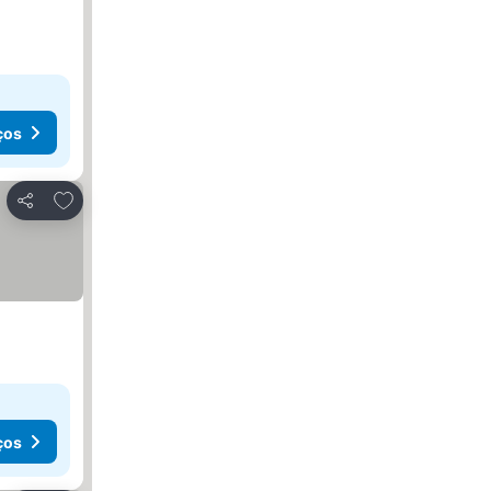
ços
Adicionar aos favoritos
Partilhar
ços