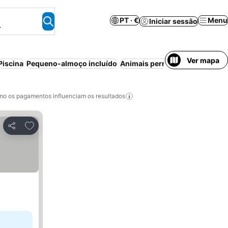
PT · €
Menu
Iniciar sessão
.
Ver mapa
Piscina
Pequeno-almoço incluído
Animais permitidos
Praia
Apar
o os pagamentos influenciam os resultados
Adicionar aos favoritos
Partilhar