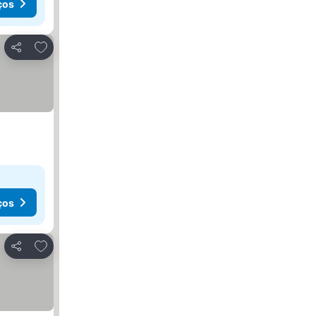
ços
Adicionar aos favoritos
Partilhar
ços
Adicionar aos favoritos
Partilhar