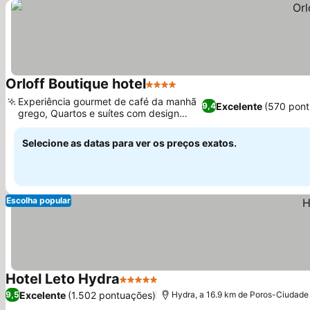
Orloff Boutique hotel
4 Estrelas
Experiência gourmet de café da manhã
Excelente
(570 pont
9,4
grego, Quartos e suítes com design
individual
Selecione as datas para ver os preços exatos.
Escolha popular
Hotel Leto Hydra
5 Estrelas
Excelente
(1.502 pontuações)
9,5
Hydra, a 16.9 km de Poros-Ciudade