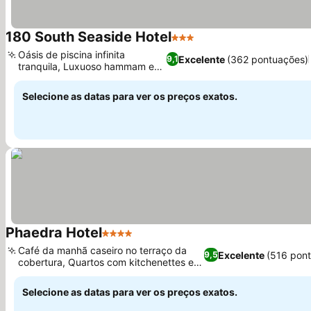
180 South Seaside Hotel
3 Estrelas
Oásis de piscina infinita
Excelente
(362 pontuações)
9,1
tranquila, Luxuoso hammam e
terraço
Selecione as datas para ver os preços exatos.
Phaedra Hotel
4 Estrelas
Café da manhã caseiro no terraço da
Excelente
(516 pon
9,5
cobertura, Quartos com kitchenettes e
varandas
Selecione as datas para ver os preços exatos.