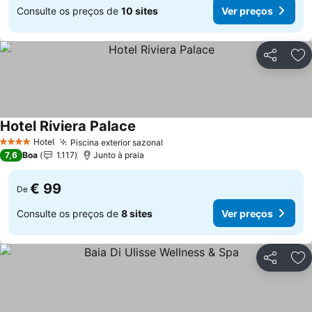
Consulte os preços de
10 sites
Ver preços
Partilhar
Ad
Hotel Riviera Palace
Hotel
Piscina exterior sazonal
4 Estrelas
7,6
Boa
1.117
Junto à praia
€ 99
De
Consulte os preços de
8 sites
Ver preços
Partilhar
Ad