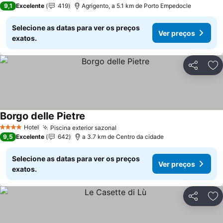
9,1
Excelente
419
Agrigento, a 5.1 km de Porto Empedocle
Selecione as datas para ver os preços
Ver preços
exatos.
Partilhar
Ad
Borgo delle Pietre
Hotel
Piscina exterior sazonal
4 Estrelas
9,5
Excelente
642
a 3.7 km de Centro da cidade
Selecione as datas para ver os preços
Ver preços
exatos.
Partilhar
Ad