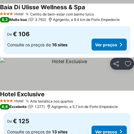
Baia Di Ulisse Wellness & Spa
Hotel
Centro de bem-estar com banho turco
4 Estrelas
8,2
Muito boa
3.763
Agrigento, a 9.4 km de Porto Empedocle
€ 106
De
Consulte os preços de
16 sites
Ver preços
Partilhar
Ad
Hotel Exclusive
Hotel
Arte temática nos quartos
4 Estrelas
8,8
Excelente
1.277
Agrigento, a 5.7 km de Porto Empedocle
€ 125
De
Consulte os preços de
13 sites
Ver preços