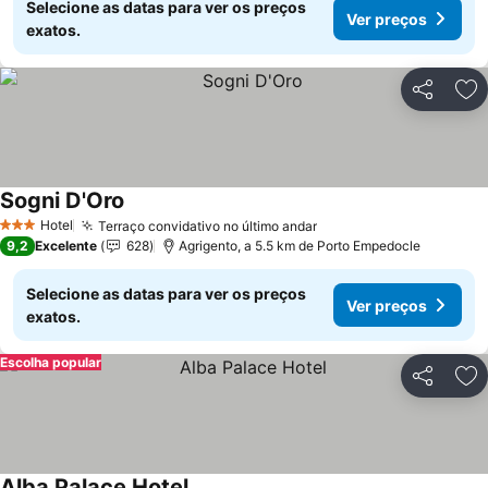
Selecione as datas para ver os preços
Ver preços
exatos.
Partilhar
Ad
Sogni D'Oro
Hotel
Terraço convidativo no último andar
3 Estrelas
9,2
Excelente
628
Agrigento, a 5.5 km de Porto Empedocle
Selecione as datas para ver os preços
Ver preços
exatos.
Escolha popular
Partilhar
Ad
Alba Palace Hotel