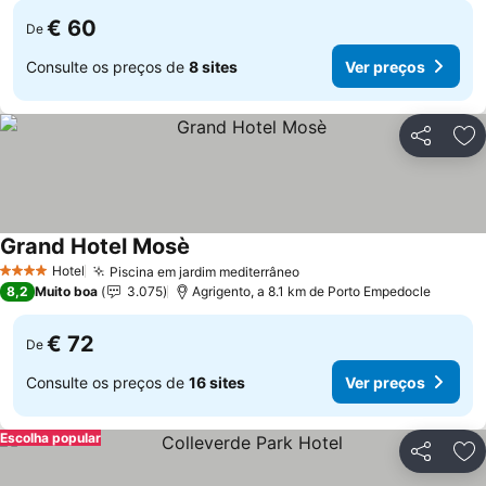
€ 60
De
Consulte os preços de
8 sites
Ver preços
Partilhar
Ad
Grand Hotel Mosè
Hotel
Piscina em jardim mediterrâneo
4 Estrelas
8,2
Muito boa
3.075
Agrigento, a 8.1 km de Porto Empedocle
€ 72
De
Consulte os preços de
16 sites
Ver preços
Escolha popular
Partilhar
Ad