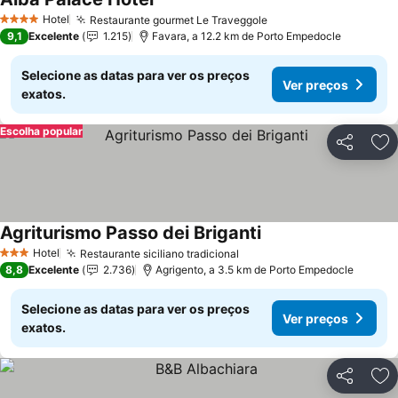
Hotel
Restaurante gourmet Le Traveggole
4 Estrelas
9,1
Excelente
1.215
Favara, a 12.2 km de Porto Empedocle
Selecione as datas para ver os preços
Ver preços
exatos.
Escolha popular
Partilhar
Ad
Agriturismo Passo dei Briganti
Hotel
Restaurante siciliano tradicional
3 Estrelas
8,8
Excelente
2.736
Agrigento, a 3.5 km de Porto Empedocle
Selecione as datas para ver os preços
Ver preços
exatos.
Partilhar
Ad