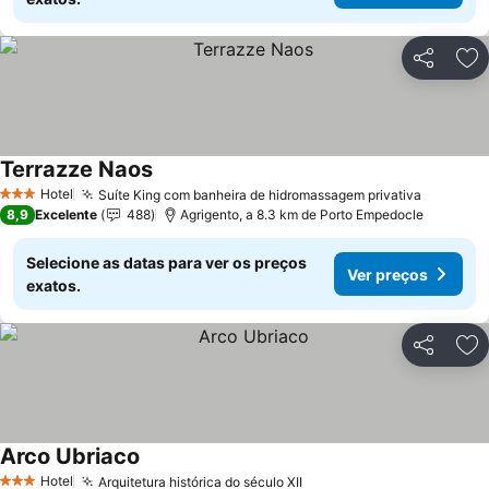
Partilhar
Ad
Terrazze Naos
Hotel
Suíte King com banheira de hidromassagem privativa
3 Estrelas
8,9
Excelente
488
Agrigento, a 8.3 km de Porto Empedocle
Selecione as datas para ver os preços
Ver preços
exatos.
Partilhar
Ad
Arco Ubriaco
Hotel
Arquitetura histórica do século XII
3 Estrelas