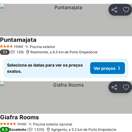
Partilhar
Ad
Puntamajata
Hotel
Piscina exterior
4 Estrelas
7,1
129
Realmonte, a 6.5 km de Porto Empedocle
Selecione as datas para ver os preços
Ver preços
exatos.
Partilhar
Ad
Giafra Rooms
Hotel
Piscina exterior sazonal
5 Estrelas
9,5
Excelente
1.535
Agrigento, a 5.2 km de Porto Empedocle