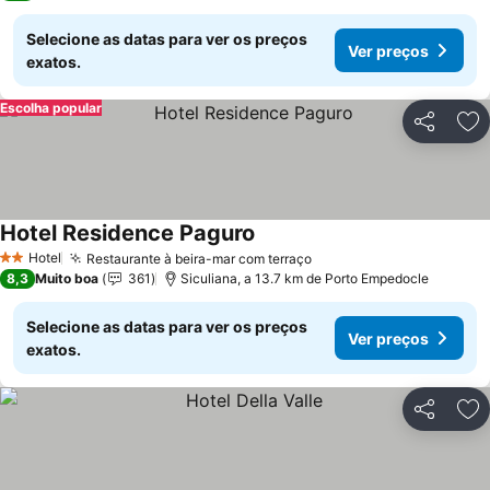
Selecione as datas para ver os preços
Ver preços
exatos.
Escolha popular
Partilhar
Ad
Hotel Residence Paguro
Hotel
Restaurante à beira-mar com terraço
2 Estrelas
8,3
Muito boa
361
Siculiana, a 13.7 km de Porto Empedocle
Selecione as datas para ver os preços
Ver preços
exatos.
Partilhar
Ad