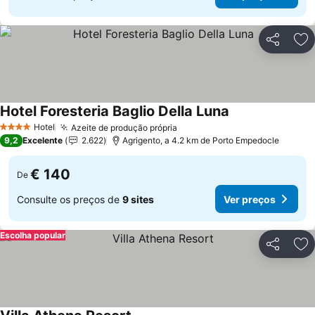
Partilhar
Ad
Hotel Foresteria Baglio Della Luna
Hotel
Azeite de produção própria
4 Estrelas
9,2
Excelente
2.622
Agrigento, a 4.2 km de Porto Empedocle
€ 140
De
Consulte os preços de
9 sites
Ver preços
Escolha popular
Partilhar
Ad