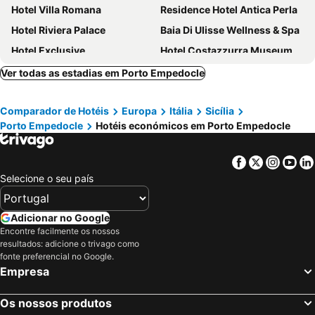
Hotel Villa Romana
Residence Hotel Antica Perla
Hotel Riviera Palace
Baia Di Ulisse Wellness & Spa
Hotel Exclusive
Hotel Costazzurra Museum & Spa
Hotel Dei Pini
L'Approdo
Ver todas as estadias em Porto Empedocle
Hotel Akrabello
Hotel Kore
Comparador de Hotéis
Europa
Itália
Sicília
Villa Athena Resort
Agriturismo Passo dei Briganti
Porto Empedocle
Hotéis económicos em Porto Empedocle
Hotel Della Valle
Puntamajata
B&B Albachiara
5 elementi
Facebook
Twitter
Insta
Yo
B&B Villa Seta
B&B Kolymbetra
Selecione o seu país
B&B Portatenea
Il Mandorlo
Colleverde Park Hotel
Hotels Kaos
Adicionar no Google
Encontre facilmente os nossos
Hotel Foresteria Baglio Della Luna
Giafra Rooms
resultados: adicione o trivago como
Villa San Marco
Hotel Del Viale
fonte preferencial no Google.
Empresa
Doric Eco Boutique Resort & Spa - Sicily
Terreforti Luxury Village
Os nossos produtos