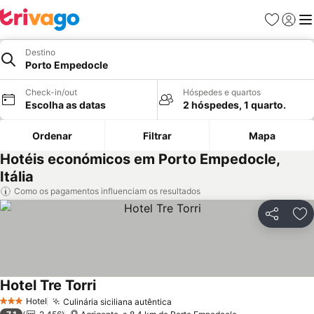
Favoritos
Iniciar
Me
Destino
Porto Empedocle
Check-in/out
Hóspedes e quartos
Escolha as datas
2 hóspedes, 1 quarto.
Ordenar
Filtrar
Mapa
Hotéis económicos em Porto Empedocle,
Itália
Como os pagamentos influenciam os resultados
Partilhar
Ad
Hotel Tre Torri
Hotel
Culinária siciliana autêntica
3 Estrelas