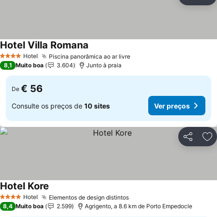
Partilhar
Ad
Hotel Villa Romana
Hotel
Piscina panorâmica ao ar livre
4 Estrelas
8,1
Muito boa
3.604
Junto à praia
€ 56
De
Consulte os preços de
10 sites
Ver preços
Partilhar
Ad
Hotel Kore
Hotel
Elementos de design distintos
4 Estrelas
8,4
Muito boa
2.599
Agrigento, a 8.6 km de Porto Empedocle