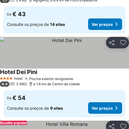
7,1
2.456
Agrigento, a 8.4 km de Porto Empedocle
€ 43
De
Consulte os preços de
14 sites
Ver preços
Partilhar
Ad
Hotel Dei Pini
Hotel
Piscina exterior revigorante
4 Estrelas
6,4
3.590
a 1.6 km de Centro da cidade
€ 54
De
Consulte os preços de
9 sites
Ver preços
Escolha popular