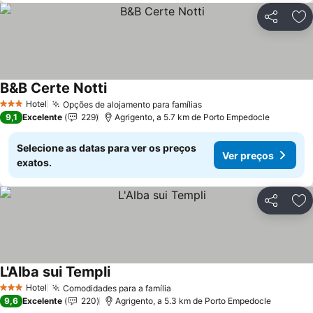
Partilhar
Ad
B&B Certe Notti
Hotel
Opções de alojamento para famílias
3 Estrelas
9,1
Excelente
229
Agrigento, a 5.7 km de Porto Empedocle
Selecione as datas para ver os preços
Ver preços
exatos.
Partilhar
Ad
L'Alba sui Templi
Hotel
Comodidades para a família
3 Estrelas
9,6
Excelente
220
Agrigento, a 5.3 km de Porto Empedocle