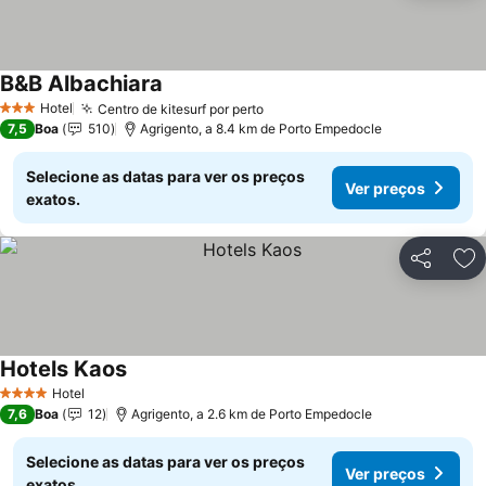
B&B Albachiara
Hotel
Centro de kitesurf por perto
3 Estrelas
7,5
Boa
510
Agrigento, a 8.4 km de Porto Empedocle
Selecione as datas para ver os preços
Ver preços
exatos.
Partilhar
Ad
Hotels Kaos
Hotel
4 Estrelas
7,6
Boa
12
Agrigento, a 2.6 km de Porto Empedocle
Selecione as datas para ver os preços
Ver preços
exatos.