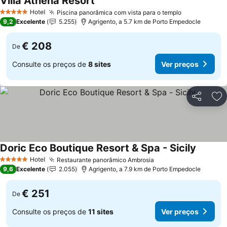
Villa Athena Resort
Hotel
Piscina panorâmica com vista para o templo
5 Estrelas
9,2
Excelente
5.255
Agrigento, a 5.7 km de Porto Empedocle
€ 208
De
Consulte os preços de
8 sites
Ver preços
Partilhar
Ad
Doric Eco Boutique Resort & Spa - Sicily
Hotel
Restaurante panorâmico Ambrosia
5 Estrelas
9,6
Excelente
2.055
Agrigento, a 7.9 km de Porto Empedocle
€ 251
De
Consulte os preços de
11 sites
Ver preços