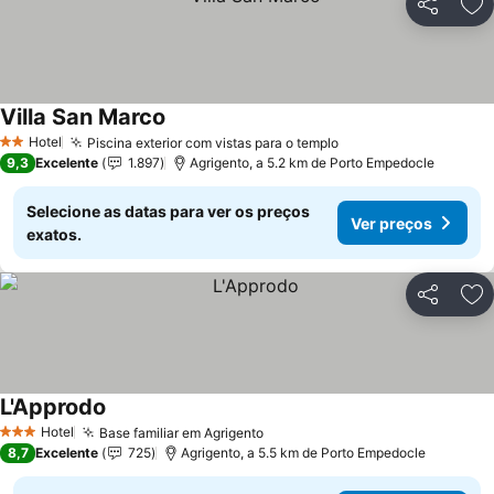
Partilhar
Ad
Villa San Marco
Hotel
Piscina exterior com vistas para o templo
2 Estrelas
9,3
Excelente
1.897
Agrigento, a 5.2 km de Porto Empedocle
Selecione as datas para ver os preços
Ver preços
exatos.
Partilhar
Ad
L'Approdo
Hotel
Base familiar em Agrigento
3 Estrelas
8,7
Excelente
725
Agrigento, a 5.5 km de Porto Empedocle