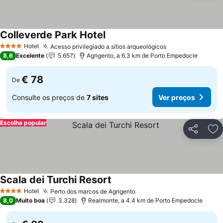
Colleverde Park Hotel
Hotel
Acesso privilegiado a sítios arqueológicos
4 Estrelas
8,6
Excelente
5.657
Agrigento, a 6.3 km de Porto Empedocle
€ 78
De
Consulte os preços de
7 sites
Ver preços
Escolha popular
Partilhar
Ad
Scala dei Turchi Resort
Hotel
Perto dos marcos de Agrigento
4 Estrelas
8,0
Muito boa
3.328
Realmonte, a 4.4 km de Porto Empedocle