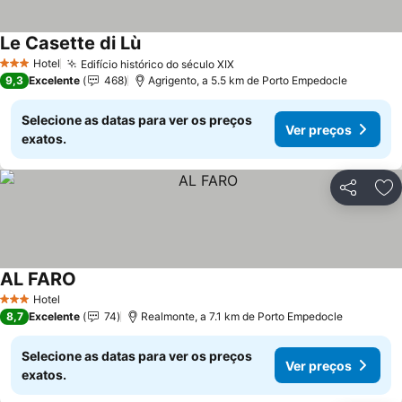
Le Casette di Lù
Hotel
Edifício histórico do século XIX
3 Estrelas
9,3
Excelente
468
Agrigento, a 5.5 km de Porto Empedocle
Selecione as datas para ver os preços
Ver preços
exatos.
Partilhar
Ad
AL FARO
Hotel
3 Estrelas
8,7
Excelente
74
Realmonte, a 7.1 km de Porto Empedocle
Selecione as datas para ver os preços
Ver preços
exatos.