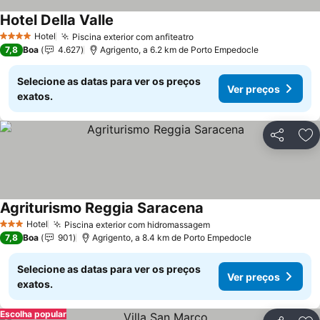
Hotel Della Valle
Hotel
Piscina exterior com anfiteatro
4 Estrelas
7,8
Boa
4.627
Agrigento, a 6.2 km de Porto Empedocle
Selecione as datas para ver os preços
Ver preços
exatos.
Partilhar
Ad
Agriturismo Reggia Saracena
Hotel
Piscina exterior com hidromassagem
3 Estrelas
7,8
Boa
901
Agrigento, a 8.4 km de Porto Empedocle
Selecione as datas para ver os preços
Ver preços
exatos.
Escolha popular