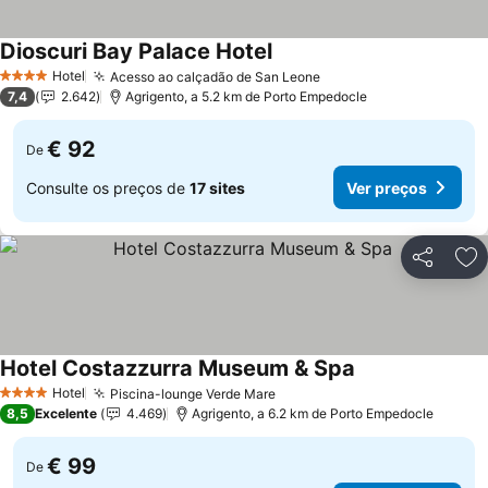
Dioscuri Bay Palace Hotel
Hotel
Acesso ao calçadão de San Leone
4 Estrelas
7,4
2.642
Agrigento, a 5.2 km de Porto Empedocle
€ 92
De
Consulte os preços de
17 sites
Ver preços
Partilhar
Ad
Hotel Costazzurra Museum & Spa
Hotel
Piscina-lounge Verde Mare
4 Estrelas
8,5
Excelente
4.469
Agrigento, a 6.2 km de Porto Empedocle
€ 99
De