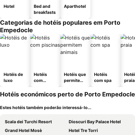
Hotel
Bed and
Aparthotel
breakfasts
Categorias de hotéis populares em Porto
Empedocle
Hotéis de
Hotéis
Hotéis que
Hotéis
Hotéi
luxo
com
permitem
com spa
praia
piscinas
animais
Hotéis económicos perto de Porto Empedocle
Estes hotéis também poderão interessá-lo...
Scala dei Turchi Resort
Dioscuri Bay Palace Hotel
Grand Hotel Mosè
Hotel Tre Torri