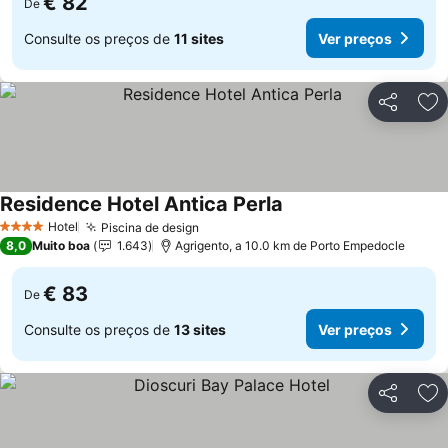
€ 82
De
Consulte os preços de
11 sites
Ver preços
Partilhar
Ad
Residence Hotel Antica Perla
Hotel
Piscina de design
4 Estrelas
8,0
Muito boa
1.643
Agrigento, a 10.0 km de Porto Empedocle
€ 83
De
Consulte os preços de
13 sites
Ver preços
Partilhar
Ad