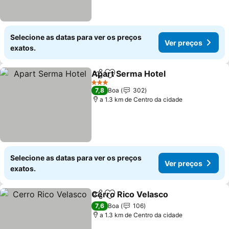
Selecione as datas para ver os preços
Ver preços
exatos.
Apart Serma Hotel
Partilhar
Adicionar aos favoritos
Ver pre
3 Estrelas
7,8
Boa
302
a 1.3 km de Centro da cidade
Selecione as datas para ver os preços
Ver preços
exatos.
Cerro Rico Velasco
Partilhar
Adicionar aos favoritos
Ver pr
7,6
Boa
106
a 1.3 km de Centro da cidade