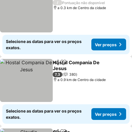
4 Estrelas
/
Pontuação não disponível
a 0.3 km de Centro da cidade
Selecione as datas para ver os preços
Ver preços
exatos.
Hostal Compania De
Partilhar
Adicionar aos favoritos
Jesus
Ver preços
7,3
380
a 0.9 km de Centro da cidade
Selecione as datas para ver os preços
Ver preços
exatos.