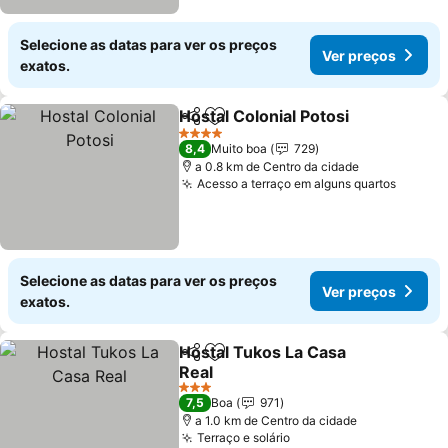
Selecione as datas para ver os preços
Ver preços
exatos.
Hostal Colonial Potosi
Partilhar
Adicionar aos favoritos
Ver 
4 Estrelas
8,4
Muito boa
729
a 0.8 km de Centro da cidade
Acesso a terraço em alguns quartos
Ver pr
Selecione as datas para ver os preços
Ver preços
exatos.
Hostal Tukos La Casa
Partilhar
Adicionar aos favoritos
Real
Ver preços
3 Estrelas
7,5
Boa
971
a 1.0 km de Centro da cidade
Terraço e solário
Ver preços