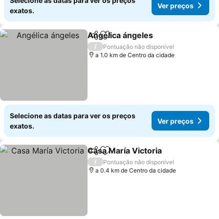
Selecione as datas para ver os preços
Ver preços
exatos.
Angélica ángeles
Partilhar
Adicionar aos favoritos
Ver preç
/
Pontuação não disponível
a 1.0 km de Centro da cidade
Selecione as datas para ver os preços
Ver preços
exatos.
Casa María Victoria
Partilhar
Adicionar aos favoritos
Ver pr
/
Pontuação não disponível
a 0.4 km de Centro da cidade