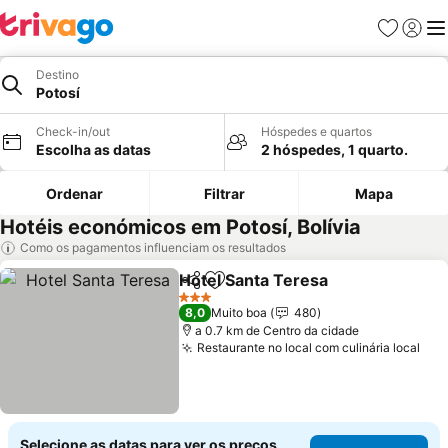
Favoritos
Iniciar
Me
Destino
Potosí
Check-in/out
Hóspedes e quartos
Escolha as datas
2 hóspedes, 1 quarto.
Ordenar
Filtrar
Mapa
Hotéis económicos em Potosí, Bolívia
Como os pagamentos influenciam os resultados
Hotel Santa Teresa
Partilhar
Adicionar aos favoritos
Ver pr
3 Estrelas
8,0
Muito boa
480
a 0.7 km de Centro da cidade
Restaurante no local com culinária local
Ver
Selecione as datas para ver os preços