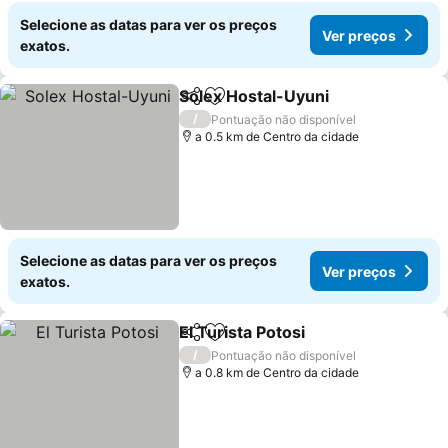
Selecione as datas para ver os preços
Ver preços
exatos.
Solex Hostal-Uyuni
Partilhar
Adicionar aos favoritos
Ver pr
/
Pontuação não disponível
a 0.5 km de Centro da cidade
Selecione as datas para ver os preços
Ver preços
exatos.
El Turista Potosi
Partilhar
Adicionar aos favoritos
Ver preço
/
Pontuação não disponível
a 0.8 km de Centro da cidade