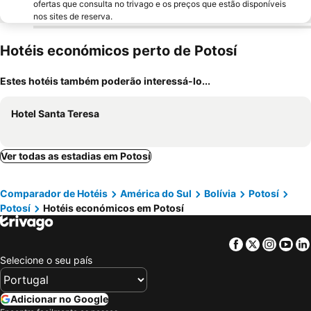
ofertas que consulta no trivago e os preços que estão disponíveis
nos sites de reserva.
Hotéis económicos perto de Potosí
Estes hotéis também poderão interessá-lo...
Hotel Santa Teresa
Ver todas as estadias em Potosí
Comparador de Hotéis
América do Sul
Bolívia
Potosí
Potosí
Hotéis económicos em Potosí
Facebook
Twitter
Insta
Yo
Selecione o seu país
Adicionar no Google