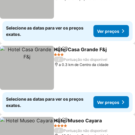
Selecione as datas para ver os preços
Ver preços
exatos.
Hotel Casa Grande F&j
Partilhar
Adicionar aos favoritos
Ver
3 Estrelas
/
Pontuação não disponível
a 0.3 km de Centro da cidade
Selecione as datas para ver os preços
Ver preços
exatos.
Hotel Museo Cayara
Partilhar
Adicionar aos favoritos
Ver p
4 Estrelas
/
Pontuação não disponível