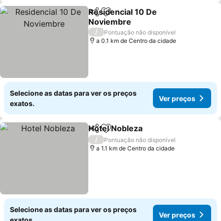
Residencial 10 De
Partilhar
Adicionar aos favoritos
Noviembre
Ver preços
/
Pontuação não disponível
a 0.1 km de Centro da cidade
Selecione as datas para ver os preços
Ver preços
exatos.
Hotel Nobleza
Partilhar
Adicionar aos favoritos
Ver preços
/
Pontuação não disponível
a 1.1 km de Centro da cidade
Selecione as datas para ver os preços
Ver preços
exatos.