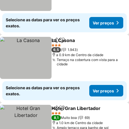
Selecione as datas para ver os preços
Ver preços
exatos.
La Casona
Partilhar
Adicionar aos favoritos
Ver preços
3 Estrelas
6,5
1.943
a 0.9 km de Centro da cidade
Terraço na cobertura com vista para a
cidade
Selecione as datas para ver os preços
Ver preços
exatos.
Hotel Gran Libertador
Partilhar
Adicionar aos favoritos
Ver 
3 Estrelas
8,1
Muito boa
69
a 1.0 km de Centro da cidade
Amplo terraço para banho de sol
Ver preç