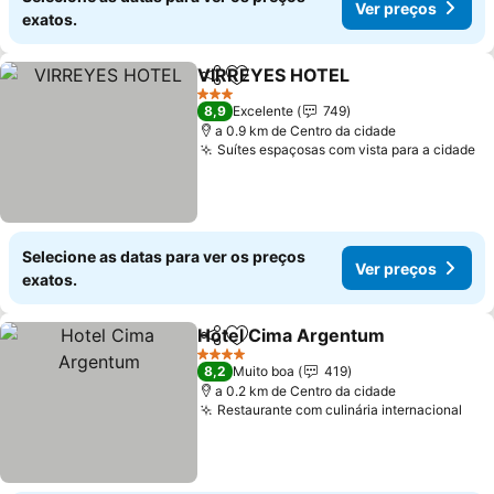
Ver preços
exatos.
VIRREYES HOTEL
Partilhar
Adicionar aos favoritos
Ver preç
3 Estrelas
8,9
Excelente
749
a 0.9 km de Centro da cidade
Suítes espaçosas com vista para a cidade
Ve
Selecione as datas para ver os preços
Ver preços
exatos.
Hotel Cima Argentum
Partilhar
Adicionar aos favoritos
Ver 
4 Estrelas
8,2
Muito boa
419
a 0.2 km de Centro da cidade
Restaurante com culinária internacional
Ver