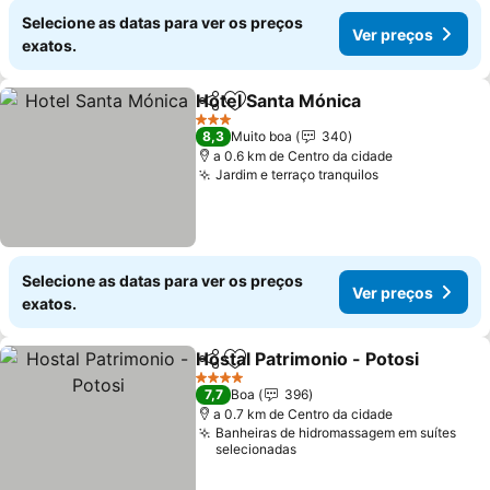
Selecione as datas para ver os preços
Ver preços
exatos.
Hotel Santa Mónica
Partilhar
Adicionar aos favoritos
Ver pr
3 Estrelas
8,3
Muito boa
340
a 0.6 km de Centro da cidade
Jardim e terraço tranquilos
Ver preços
Selecione as datas para ver os preços
Ver preços
exatos.
Hostal Patrimonio - Potosi
Partilhar
Adicionar aos favoritos
4 Estrelas
7,7
Boa
396
a 0.7 km de Centro da cidade
Banheiras de hidromassagem em suítes
selecionadas