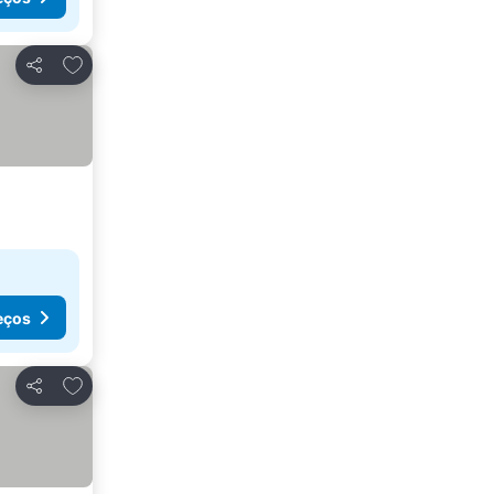
Adicionar aos favoritos
Partilhar
eços
Adicionar aos favoritos
Partilhar