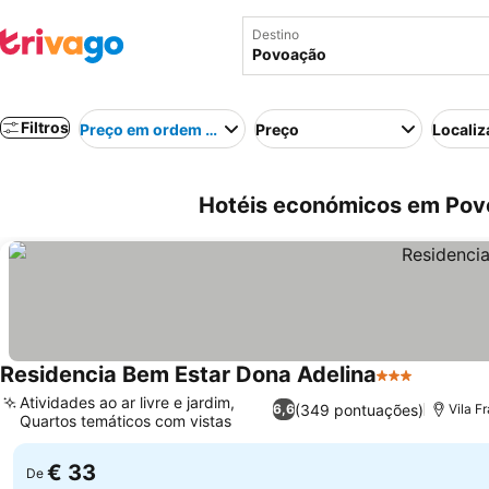
Destino
Filtros
Preço em ordem crescente
Preço
Localiz
Hotéis económicos em Pov
Residencia Bem Estar Dona Adelina
3 Estrelas
Atividades ao ar livre e jardim,
(349 pontuações)
6,6
Vila F
Quartos temáticos com vistas
€ 33
De