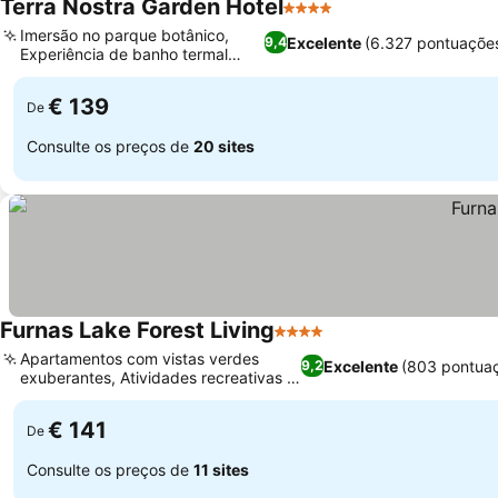
Terra Nostra Garden Hotel
4 Estrelas
Imersão no parque botânico,
Excelente
(6.327 pontuaçõe
9,4
Experiência de banho termal
natural
€ 139
De
Consulte os preços de
20 sites
Furnas Lake Forest Living
4 Estrelas
Apartamentos com vistas verdes
Excelente
(803 pontua
9,2
exuberantes, Atividades recreativas e
jardim
€ 141
De
Consulte os preços de
11 sites