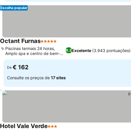
Escolha popular
Octant Furnas
5 Estrelas
Piscinas termais 24 horas,
Excelente
(3.943 pontuações)
9,2
Amplo spa e centro de bem-
estar
€ 162
De
Consulte os preços de
17 sites
Hotel Vale Verde
3 Estrelas