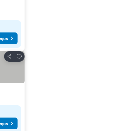
eços
Adicionar aos favoritos
Partilhar
eços