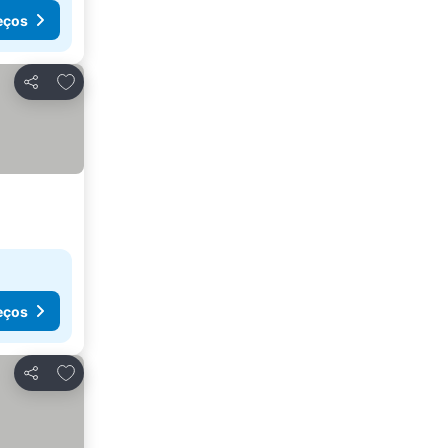
eços
Adicionar aos favoritos
Partilhar
eços
Adicionar aos favoritos
Partilhar