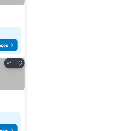
eços
Adicionar aos favoritos
Partilhar
eços