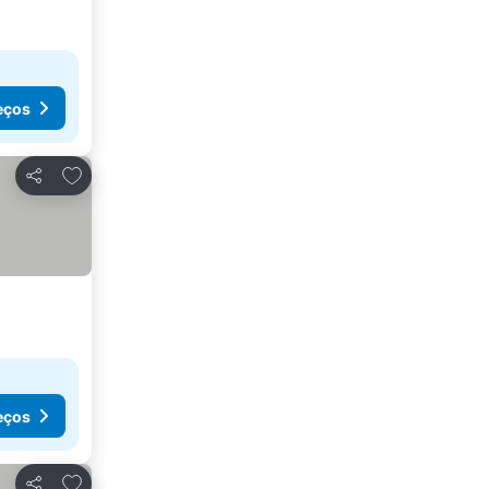
eços
Adicionar aos favoritos
Partilhar
eços
Adicionar aos favoritos