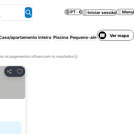
PT · €
Menu
Iniciar sessão
.
Ver mapa
Casa/apartamento inteiro
Piscina
Pequeno-almoço incluído
Can
o os pagamentos influenciam os resultados
Adicionar aos favoritos
Partilhar