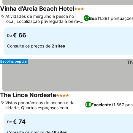
Vinha d'Areia Beach Hotel
3 Estrelas
Atividades de mergulho e pesca no
Boa
(1.391 pontuaçõe
7,7
local, Localização privilegiada à beira-
mar
€ 66
De
Consulte os preços de
2 sites
Escolha popular
The Lince Nordeste
4 Estrelas
Vistas panorâmicas do oceano e da
Excelente
(1.657 pon
8,8
cidade, Quartos espaçosos com
varandas privadas
€ 74
De
Consulte os preços de
16 sites