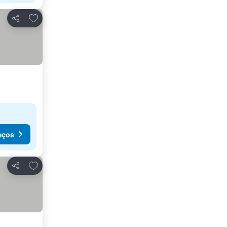
Adicionar aos favoritos
Partilhar
eços
Adicionar aos favoritos
Partilhar