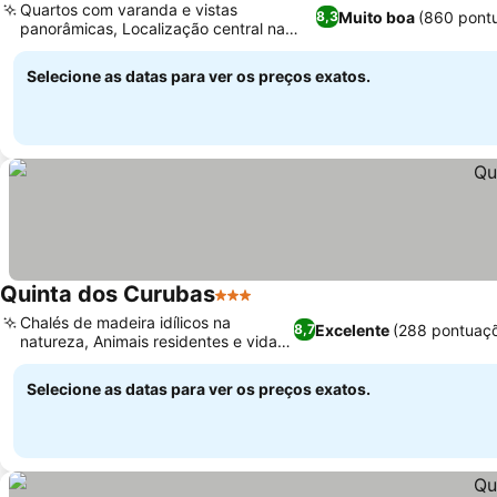
Quartos com varanda e vistas
Muito boa
(860 pont
8,3
panorâmicas, Localização central na
cidade de Furnas
Selecione as datas para ver os preços exatos.
Quinta dos Curubas
3 Estrelas
Chalés de madeira idílicos na
Excelente
(288 pontuaç
8,7
natureza, Animais residentes e vida
selvagem
Selecione as datas para ver os preços exatos.