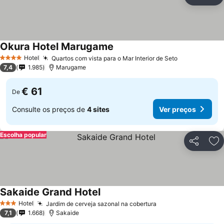
Partilhar
Ad
Okura Hotel Marugame
Hotel
Quartos com vista para o Mar Interior de Seto
4 Estrelas
7,4
1.985
Marugame
€ 61
De
Consulte os preços de
4 sites
Ver preços
Escolha popular
Partilhar
Ad
Sakaide Grand Hotel
Hotel
Jardim de cerveja sazonal na cobertura
3 Estrelas
7,1
1.668
Sakaide