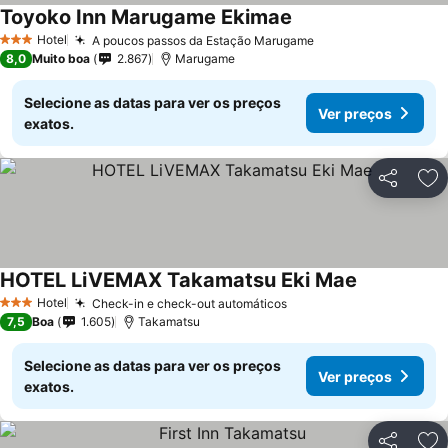
Toyoko Inn Marugame Ekimae
Hotel
A poucos passos da Estação Marugame
3 Estrelas
8,0
Muito boa
2.867
Marugame
Selecione as datas para ver os preços
Ver preços
exatos.
Partilhar
Ad
HOTEL LiVEMAX Takamatsu Eki Mae
Hotel
Check-in e check-out automáticos
3 Estrelas
7,5
Boa
1.605
Takamatsu
Selecione as datas para ver os preços
Ver preços
exatos.