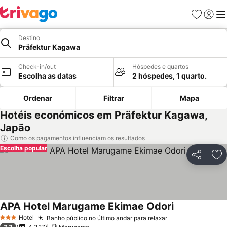
Favoritos
Iniciar
Me
Destino
Präfektur Kagawa
Check-in/out
Hóspedes e quartos
Escolha as datas
2 hóspedes, 1 quarto.
Ordenar
Filtrar
Mapa
Hotéis económicos em Präfektur Kagawa,
Japão
Como os pagamentos influenciam os resultados
Escolha popular
Partilhar
Ad
APA Hotel Marugame Ekimae Odori
Hotel
Banho público no último andar para relaxar
3 Estrelas