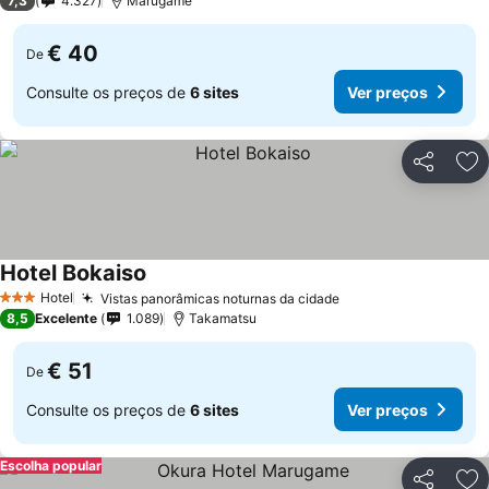
7,3
4.327
Marugame
€ 40
De
Consulte os preços de
6 sites
Ver preços
Partilhar
Ad
Hotel Bokaiso
Hotel
Vistas panorâmicas noturnas da cidade
3 Estrelas
8,5
Excelente
1.089
Takamatsu
€ 51
De
Consulte os preços de
6 sites
Ver preços
Escolha popular