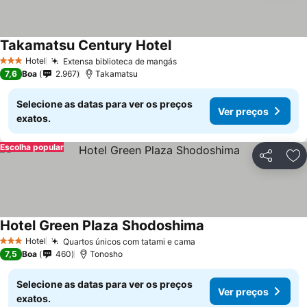
Takamatsu Century Hotel
Hotel
Extensa biblioteca de mangás
3 Estrelas
7,6
Boa
2.967
Takamatsu
Selecione as datas para ver os preços
Ver preços
exatos.
Escolha popular
Partilhar
Ad
Hotel Green Plaza Shodoshima
Hotel
Quartos únicos com tatami e cama
3 Estrelas
7,5
Boa
460
Tonosho
Selecione as datas para ver os preços
Ver preços
exatos.