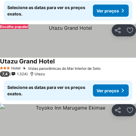
Selecione as datas para ver os preços
Ver preços
exatos.
Escolha popular
Partilhar
Ad
Utazu Grand Hotel
Hotel
Vistas panorâmicas do Mar Interior de Seto
3 Estrelas
7,4
1.324
Utazu
Selecione as datas para ver os preços
Ver preços
exatos.
Partilhar
Ad