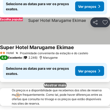
Selecione as datas para ver os preços
Ver preços
exatos.
Escolha popular
Partilhar
Ad
Super Hotel Marugame Ekimae
Hotel
Proximidade conveniente da estação e do castelo
2 Estrelas
8,6
Excelente
2.246
Marugame
Selecione as datas para ver os preços
Ver preços
exatos.
Mostrar mais
Os preços e a disponibilidade que recebemos dos sites de reserva
mudam frequentemente. Como tal, pode haver diferenças entre as
ofertas que consulta no trivago e os preços que estão disponíveis
nos sites de reserva.