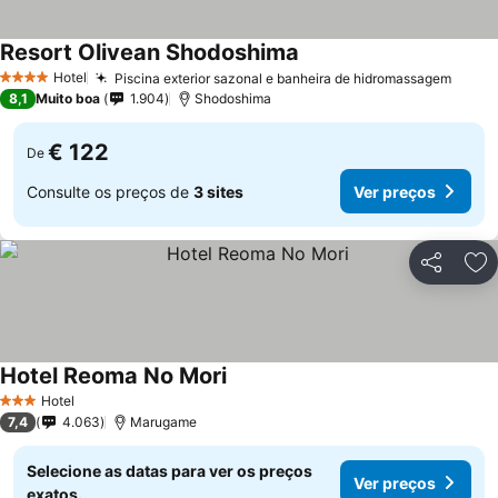
Resort Olivean Shodoshima
Hotel
Piscina exterior sazonal e banheira de hidromassagem
4 Estrelas
8,1
Muito boa
1.904
Shodoshima
€ 122
De
Consulte os preços de
3 sites
Ver preços
Partilhar
Ad
Hotel Reoma No Mori
Hotel
3 Estrelas
7,4
4.063
Marugame
Selecione as datas para ver os preços
Ver preços
exatos.