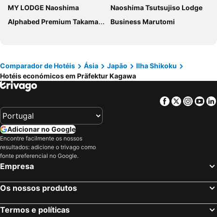
MY LODGE Naoshima
Naoshima Tsutsujiso Lodge
Alphabed Premium Takamatsu Furujinmachi
Business Marutomi
Comparador de Hotéis
Ásia
Japão
Ilha Shikoku
Hotéis económicos em Präfektur Kagawa
Facebook
Twitter
Insta
Yo
Adicionar no Google
Encontre facilmente os nossos
resultados: adicione o trivago como
fonte preferencial no Google.
Empresa
Os nossos produtos
Termos e políticas