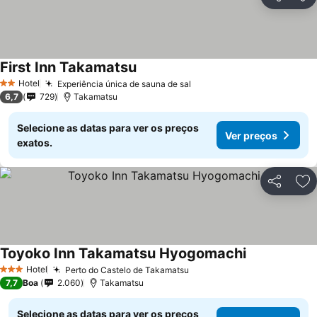
Partilhar
Ad
First Inn Takamatsu
Hotel
Experiência única de sauna de sal
2 Estrelas
6,7
729
Takamatsu
Selecione as datas para ver os preços
Ver preços
exatos.
Partilhar
Ad
Toyoko Inn Takamatsu Hyogomachi
Hotel
Perto do Castelo de Takamatsu
3 Estrelas
7,7
Boa
2.060
Takamatsu
Selecione as datas para ver os preços