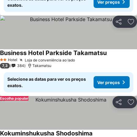
Ver preços
exatos.
Partilhar
Ad
Business Hotel Parkside Takamatsu
Hotel
Loja de conveniência ao lado
2 Estrelas
7,3
384
Takamatsu
Selecione as datas para ver os preços
Ver preços
exatos.
Escolha popular
Partilhar
Ad
Kokuminshukusha Shodoshima