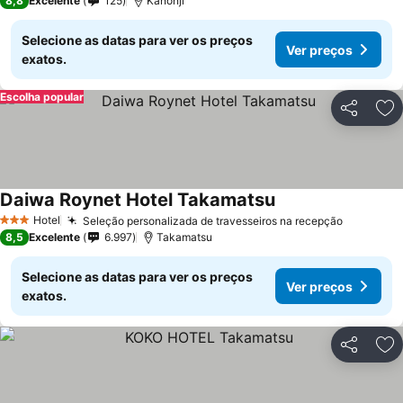
8,8
Excelente
125
Kanonji
Selecione as datas para ver os preços
Ver preços
exatos.
Escolha popular
Partilhar
Ad
Daiwa Roynet Hotel Takamatsu
Hotel
Seleção personalizada de travesseiros na recepção
3 Estrelas
8,5
Excelente
6.997
Takamatsu
Selecione as datas para ver os preços
Ver preços
exatos.
Partilhar
Ad