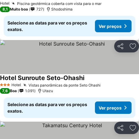
Hotel
Piscina geotérmica coberta com vista para o mar
8,1
Muito boa
727
Shodoshima
Selecione as datas para ver os preços
Ver preços
exatos.
Partilhar
Ad
Hotel Sunroute Seto-Ohashi
Hotel
Vistas panorâmicas da ponte Seto Ohashi
3 Estrelas
7,6
Boa
1.091
Utazu
Selecione as datas para ver os preços
Ver preços
exatos.
Partilhar
Ad