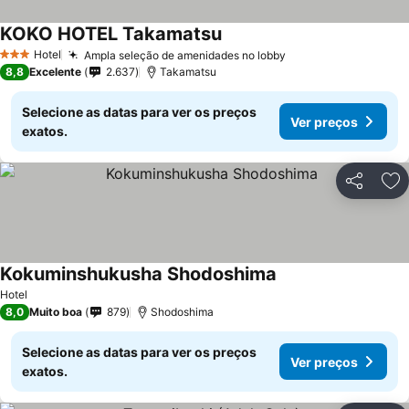
KOKO HOTEL Takamatsu
Hotel
Ampla seleção de amenidades no lobby
3 Estrelas
8,8
Excelente
2.637
Takamatsu
Selecione as datas para ver os preços
Ver preços
exatos.
Partilhar
Ad
Kokuminshukusha Shodoshima
Hotel
8,0
Muito boa
879
Shodoshima
Selecione as datas para ver os preços
Ver preços
exatos.