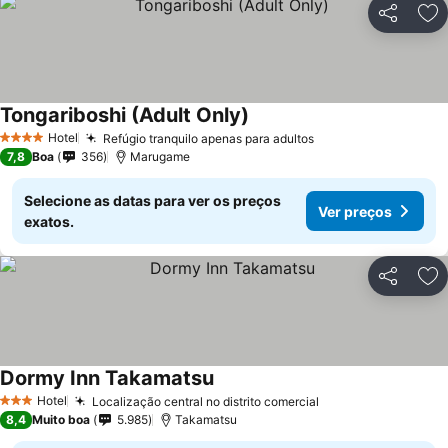
Partilhar
Ad
Tongariboshi (Adult Only)
Hotel
Refúgio tranquilo apenas para adultos
4 Estrelas
7,8
Boa
356
Marugame
Selecione as datas para ver os preços
Ver preços
exatos.
Partilhar
Ad
Dormy Inn Takamatsu
Hotel
Localização central no distrito comercial
3 Estrelas
8,4
Muito boa
5.985
Takamatsu