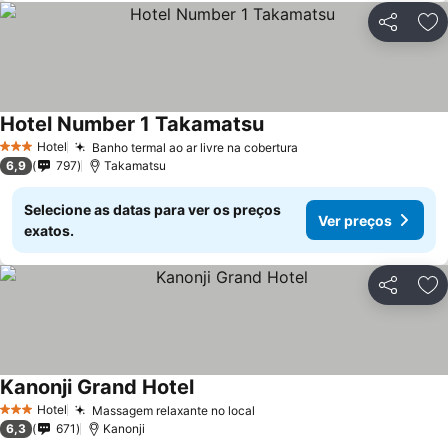
Partilhar
Ad
Hotel Number 1 Takamatsu
Hotel
Banho termal ao ar livre na cobertura
3 Estrelas
6,9
797
Takamatsu
Selecione as datas para ver os preços
Ver preços
exatos.
Partilhar
Ad
Kanonji Grand Hotel
Hotel
Massagem relaxante no local
3 Estrelas
6,3
671
Kanonji