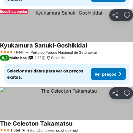
Escolha popular
Partilhar
Ad
Kyukamura Sanuki-Goshikidai
Hotel
Perto do Parque Nacional de Setonaikai
4 Estrelas
8,2
Muito boa
1.221
Sakaide
Selecione as datas para ver os preços
Ver preços
exatos.
Partilhar
Ad
The Celecton Takamatsu
Hotel
Extensão flexível do check-out
3 Estrelas