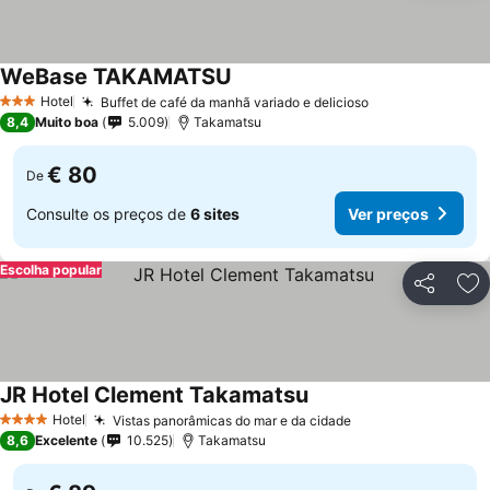
WeBase TAKAMATSU
Hotel
Buffet de café da manhã variado e delicioso
3 Estrelas
8,4
Muito boa
5.009
Takamatsu
€ 80
De
Consulte os preços de
6 sites
Ver preços
Escolha popular
Partilhar
Ad
JR Hotel Clement Takamatsu
Hotel
Vistas panorâmicas do mar e da cidade
4 Estrelas
8,6
Excelente
10.525
Takamatsu