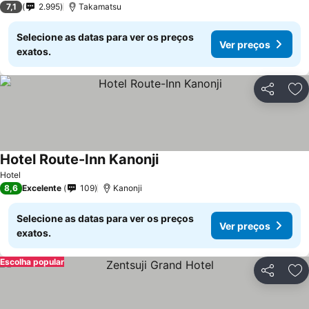
7,1
2.995
Takamatsu
Selecione as datas para ver os preços
Ver preços
exatos.
Partilhar
Ad
Hotel Route-Inn Kanonji
Hotel
8,6
Excelente
109
Kanonji
Selecione as datas para ver os preços
Ver preços
exatos.
Escolha popular
Partilhar
Ad