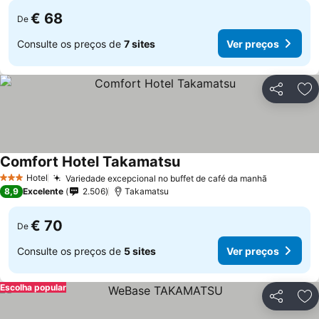
€ 68
De
Consulte os preços de
7 sites
Ver preços
Partilhar
Ad
Comfort Hotel Takamatsu
Hotel
Variedade excepcional no buffet de café da manhã
3 Estrelas
8,9
Excelente
2.506
Takamatsu
€ 70
De
Consulte os preços de
5 sites
Ver preços
Escolha popular
Partilhar
Ad