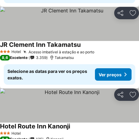
Partilhar
Ad
JR Clement Inn Takamatsu
Hotel
Acesso imbatível à estação e ao porto
3 Estrelas
8,6
Excelente
3.359
Takamatsu
Selecione as datas para ver os preços
Ver preços
exatos.
Partilhar
Ad
Hotel Route Inn Kanonji
Hotel
3 Estrelas