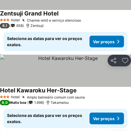
Zentsuji Grand Hotel
Hotel
Charme retrô e serviço atencioso
3 Estrelas
6,1
658
Zentsuji
Selecione as datas para ver os preços
Ver preços
exatos.
Partilhar
Ad
Hotel Kawaroku Her-Stage
Hotel
Amplo balneário comum com sauna
3 Estrelas
8,0
Muito boa
1.998
Takamatsu
Selecione as datas para ver os preços
Ver preços
exatos.