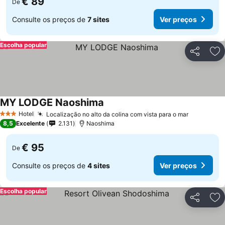
€ 89
De
Consulte os preços de
7 sites
Ver preços
Escolha popular
Partilhar
Ad
MY LODGE Naoshima
Hotel
Localização no alto da colina com vista para o mar
3 Estrelas
8,5
Excelente
2.131
Naoshima
€ 95
De
Consulte os preços de
4 sites
Ver preços
Escolha popular
Partilhar
Ad