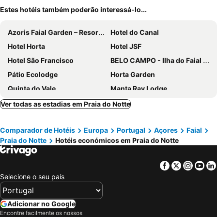
Estes hotéis também poderão interessá-lo...
Azoris Faial Garden – Resort Hotel
Hotel do Canal
Hotel Horta
Hotel JSF
Hotel São Francisco
BELO CAMPO - Ilha do Faial (Horta)
Pátio Ecolodge
Horta Garden
Quinta do Vale
Manta Ray Lodge
Quinta das Buganvílias
House Andrade
Ver todas as estadias em Praia do Notte
Residencias Varadouro
Baia Dos Golfinhos Horta
Comparador de Hotéis
Europa
Portugal
Açores
Faial
Praia do Notte
Hotéis económicos em Praia do Notte
Facebook
Twitter
Insta
Yo
Selecione o seu país
Adicionar no Google
Encontre facilmente os nossos