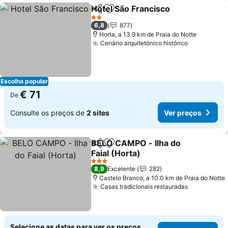
Hotel São Francisco
Partilhar
Adicionar aos favoritos
Ver pr
2 Estrelas
6,8
877
Horta, a 13.9 km de Praia do Notte
Cenário arquitetónico histórico
Ver preço
Escolha popular
€ 71
De
Consulte os preços de
2 sites
Ver preços
BELO CAMPO - Ilha do
Partilhar
Adicionar aos favoritos
Faial (Horta)
Ver preços
3 Estrelas
8,9
Excelente
282
Castelo Branco, a 10.0 km de Praia do Notte
Casas tradicionais restauradas
Ver preço
Selecione as datas para ver os preços