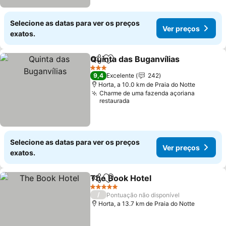
Selecione as datas para ver os preços
Ver preços
exatos.
Quinta das Buganvílias
Partilhar
Adicionar aos favoritos
Ver
3 Estrelas
9,4
Excelente
242
Horta, a 10.0 km de Praia do Notte
Charme de uma fazenda açoriana
restaurada
Selecione as datas para ver os preços
Ver preços
exatos.
The Book Hotel
Partilhar
Adicionar aos favoritos
Ver preços
5 Estrelas
/
Pontuação não disponível
Horta, a 13.7 km de Praia do Notte