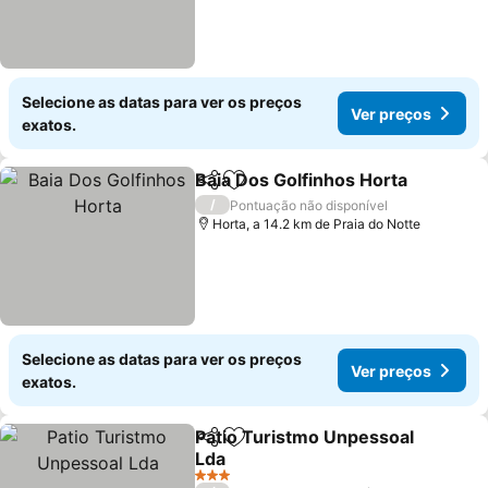
Selecione as datas para ver os preços
Ver preços
exatos.
Baia Dos Golfinhos Horta
Partilhar
Adicionar aos favoritos
V
/
Pontuação não disponível
Horta, a 14.2 km de Praia do Notte
Selecione as datas para ver os preços
Ver preços
exatos.
Patio Turistmo Unpessoal
Partilhar
Adicionar aos favoritos
Lda
Ver preços
3 Estrelas