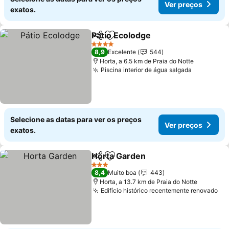
Ver preços
exatos.
Pátio Ecolodge
Partilhar
Adicionar aos favoritos
Ver preços
4 Estrelas
8,9
Excelente
544
Horta, a 6.5 km de Praia do Notte
Piscina interior de água salgada
Ver preço
Selecione as datas para ver os preços
Ver preços
exatos.
Horta Garden
Partilhar
Adicionar aos favoritos
Ver preços
3 Estrelas
8,4
Muito boa
443
Horta, a 13.7 km de Praia do Notte
Edifício histórico recentemente renovado
Ve