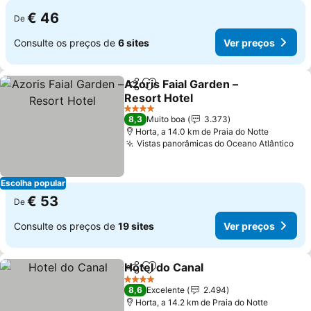
€ 46
De
Consulte os preços de
6 sites
Ver preços
Azoris Faial Garden –
Partilhar
Adicionar aos favoritos
Resort Hotel
Ver preços
4 Estrelas
8,3
Muito boa
3.373
Horta, a 14.0 km de Praia do Notte
Vistas panorâmicas do Oceano Atlântico
Ver
Escolha popular
€ 53
De
Consulte os preços de
19 sites
Ver preços
Hotel do Canal
Partilhar
Adicionar aos favoritos
Ver preços
4 Estrelas
8,6
Excelente
2.494
Horta, a 14.2 km de Praia do Notte