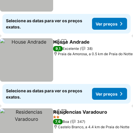
Selecione as datas para ver os preços
Ver preços
exatos.
House Andrade
Partilhar
Adicionar aos favoritos
Ver preços
9,1
Excelente
38
Praia da Amorosa, a 0.5 km de Praia do Notte
Selecione as datas para ver os preços
Ver preços
exatos.
Residencias Varadouro
Partilhar
Adicionar aos favoritos
Ve
2 Estrelas
7,6
Boa
347
Castelo Branco, a 4.4 km de Praia do Notte