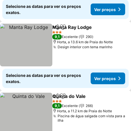
Selecione as datas para ver os preços
Ver preços
exatos.
Manta Ray Lodge
Partilhar
Adicionar aos favoritos
Ver preç
3 Estrelas
9,1
Excelente
290
Horta, a 13.6 km de Praia do Notte
Design interior com tema marinho
Ver pre
Selecione as datas para ver os preços
Ver preços
exatos.
Quinta do Vale
Partilhar
Adicionar aos favoritos
Ver preços
3 Estrelas
9,1
Excelente
266
Horta, a 11.2 km de Praia do Notte
Piscina de água salgada com vista para a
ilha