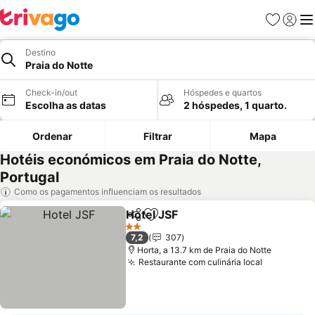
Favoritos
Iniciar
Me
Destino
Praia do Notte
Check-in/out
Hóspedes e quartos
Escolha as datas
2 hóspedes, 1 quarto.
Ordenar
Filtrar
Mapa
Hotéis económicos em Praia do Notte,
Portugal
Como os pagamentos influenciam os resultados
Hotel JSF
Partilhar
Adicionar aos favoritos
Ver preços
2 Estrelas
7,2
307
Horta, a 13.7 km de Praia do Notte
Restaurante com culinária local
Ver preço