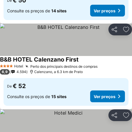
€ 50
De
Consulte os preços de
14 sites
Ver preços
Partilhar
Ad
B&B HOTEL Calenzano First
Hotel
Perto dos principais destinos de compras
4 Estrelas
6,9
4.594
Calenzano, a 6.3 km de Prato
€ 52
De
Consulte os preços de
15 sites
Ver preços
Partilhar
Ad