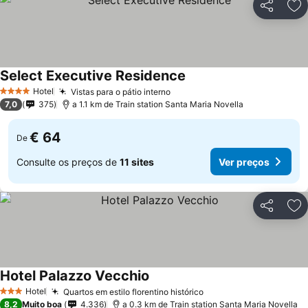
Partilhar
Ad
Select Executive Residence
Hotel
Vistas para o pátio interno
4 Estrelas
7,0
375
a 1.1 km de Train station Santa Maria Novella
€ 64
De
Consulte os preços de
11 sites
Ver preços
Partilhar
Ad
Hotel Palazzo Vecchio
Hotel
Quartos em estilo florentino histórico
3 Estrelas
8,2
Muito boa
4.336
a 0.3 km de Train station Santa Maria Novella