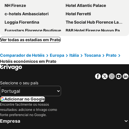
NH Firenze
Hotel Atlantic Palace
c-hotels Ambasciatori
Hotel Ferretti
Loggia Fiorentina
The Social Hub Florence Lavagnini
Eurostars Florence Boutique
B&B Hotel Firenze Nuovo Palazzo Di Giustizia
B&B Hotel Firenze Novoli
Select Executive Residence
Ver todas as estadias em Prato
Aurum Firenze
Hotel Rex
Comparador de Hotéis
Europa
Itália
Toscana
Prato
Hotel Beatrice
Hotel Grifone Firenze
Hotéis económicos em Prato
Hotel Luxor Florence
Hotel Duomo Firenze
Il Pitti Soggiorno
Hotel Mirage
Facebook
Twitter
Insta
Yo
Hotel Lungarno
Arcadia
Selecione o seu país
Florence Old Bridge B&B
Best Western Plus CHC Florence
FH55 Grand Hotel Mediterraneo
Real
Adicionar no Google
Encontre facilmente os nossos
Hotel Mia Cara & Spa
Hotel Corolle
resultados: adicione o trivago como
Hotel S.Giorgio & Olimpic
Hotel Alex
fonte preferencial no Google.
Empresa
Hotel Roma
Auto Park Hotel