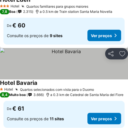
Hotel
Quartos familiares para grupos maiores
3 Estrelas
7,8
Boa
2.315
a 0.5 km de Train station Santa Maria Novella
€ 60
De
Consulte os preços de
9 sites
Ver preços
Partilhar
Ad
Hotel Bavaria
Hotel
Quartos selecionados com vista para o Duomo
1 Estrelas
8,4
Muito boa
3.666
a 0.3 km de Catedral de Santa Maria del Fiore
€ 61
De
Consulte os preços de
11 sites
Ver preços