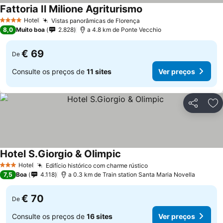
Fattoria Il Milione Agriturismo
Hotel
Vistas panorâmicas de Florença
4 Estrelas
8,0
Muito boa
2.828
a 4.8 km de Ponte Vecchio
€ 69
De
Consulte os preços de
11 sites
Ver preços
Partilhar
Ad
Hotel S.Giorgio & Olimpic
Hotel
Edifício histórico com charme rústico
3 Estrelas
7,5
Boa
4.118
a 0.3 km de Train station Santa Maria Novella
€ 70
De
Consulte os preços de
16 sites
Ver preços