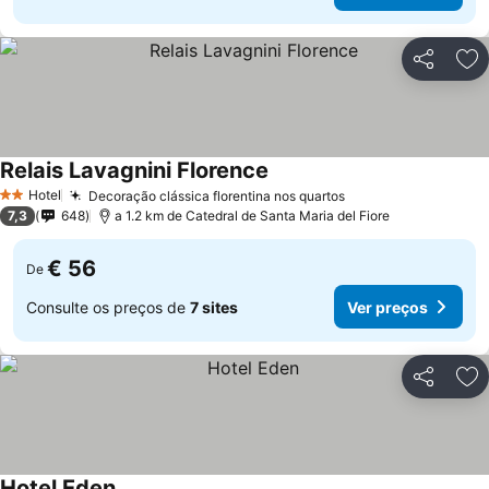
Partilhar
Ad
Relais Lavagnini Florence
Hotel
Decoração clássica florentina nos quartos
2 Estrelas
7,3
648
a 1.2 km de Catedral de Santa Maria del Fiore
€ 56
De
Consulte os preços de
7 sites
Ver preços
Partilhar
Ad
Hotel Eden