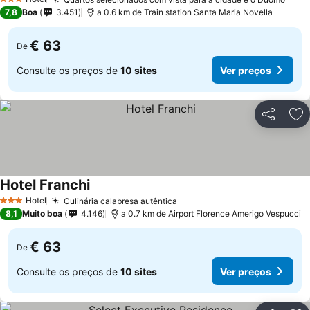
3 Estrelas
7,8
Boa
3.451
a 0.6 km de Train station Santa Maria Novella
€ 63
De
Consulte os preços de
10 sites
Ver preços
Partilhar
Ad
Hotel Franchi
Hotel
Culinária calabresa autêntica
3 Estrelas
8,1
Muito boa
4.146
a 0.7 km de Airport Florence Amerigo Vespucci
€ 63
De
Consulte os preços de
10 sites
Ver preços