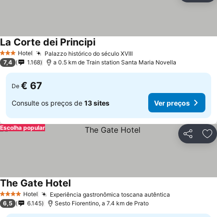
La Corte dei Principi
Hotel
Palazzo histórico do século XVIII
3 Estrelas
7,4
1.168
a 0.5 km de Train station Santa Maria Novella
€ 67
De
Consulte os preços de
13 sites
Ver preços
Escolha popular
Partilhar
Ad
The Gate Hotel
Hotel
Experiência gastronômica toscana autêntica
4 Estrelas
6,5
6.145
Sesto Fiorentino, a 7.4 km de Prato