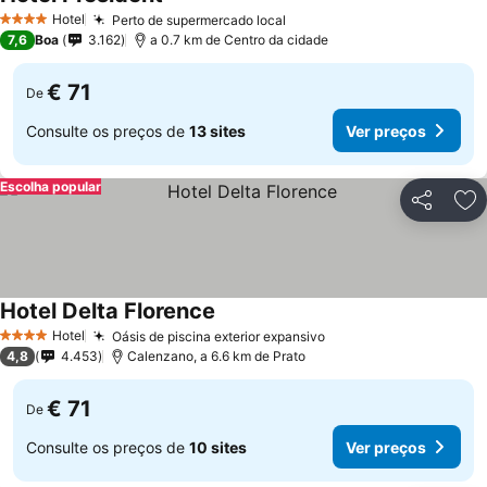
Hotel
Perto de supermercado local
4 Estrelas
7,6
Boa
3.162
a 0.7 km de Centro da cidade
€ 71
De
Consulte os preços de
13 sites
Ver preços
Escolha popular
Partilhar
Ad
Hotel Delta Florence
Hotel
Oásis de piscina exterior expansivo
4 Estrelas
4,8
4.453
Calenzano, a 6.6 km de Prato
€ 71
De
Consulte os preços de
10 sites
Ver preços