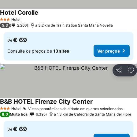
Hotel Corolle
Hotel
3 Estrelas
5,3
2.260
a 3.2 km de Train station Santa Maria Novella
€ 69
De
Consulte os preços de
13 sites
Ver preços
Partilhar
Ad
B&B HOTEL Firenze City Center
Hotel
Vistas panorâmicas da cidade em quartos selecionados
3 Estrelas
8,0
Muito boa
6.395
a 1.3 km de Catedral de Santa Maria del Fiore
€ 69
De