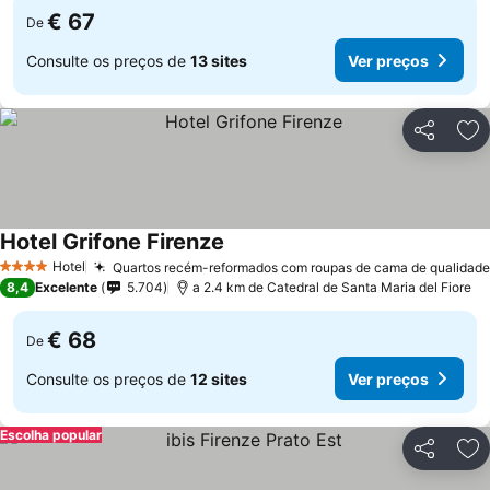
€ 67
De
Consulte os preços de
13 sites
Ver preços
Partilhar
Ad
Hotel Grifone Firenze
Hotel
Quartos recém-reformados com roupas de cama de qualidade
4 Estrelas
8,4
Excelente
5.704
a 2.4 km de Catedral de Santa Maria del Fiore
€ 68
De
Consulte os preços de
12 sites
Ver preços
Escolha popular
Partilhar
Ad