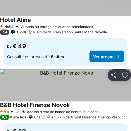
Hotel Aline
Hotel
Varanda ou terraço em quartos selecionados
1 Estrelas
7,4
1.658
a 0.7 km de Train station Santa Maria Novella
€ 49
De
Consulte os preços de
6 sites
Ver preços
Partilhar
Ad
B&B Hotel Firenze Novoli
Hotel
Acesso direto de bonde ao centro da cidade
3 Estrelas
8,2
Muito boa
8.565
a 1.3 km de Airport Florence Amerigo Vespucci