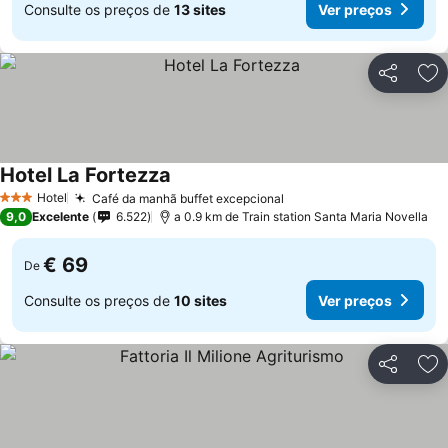
Consulte os preços de
13 sites
Ver preços
Partilhar
Ad
Hotel La Fortezza
Hotel
Café da manhã buffet excepcional
3 Estrelas
9,0
Excelente
6.522
a 0.9 km de Train station Santa Maria Novella
€ 69
De
Consulte os preços de
10 sites
Ver preços
Partilhar
Ad