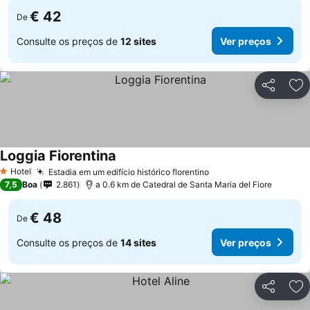
€ 42
De
Consulte os preços de
12 sites
Ver preços
Partilhar
Ad
Loggia Fiorentina
Hotel
Estadia em um edifício histórico florentino
1 Estrelas
7,5
Boa
2.861
a 0.6 km de Catedral de Santa Maria del Fiore
€ 48
De
Consulte os preços de
14 sites
Ver preços
Partilhar
Ad