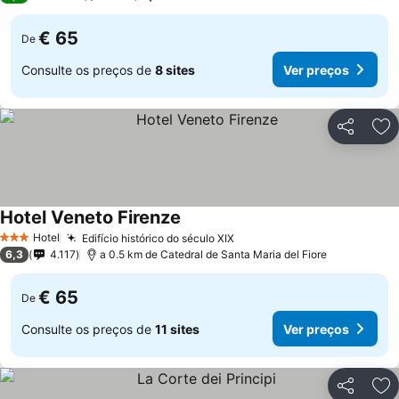
€ 65
De
Consulte os preços de
8 sites
Ver preços
Partilhar
Ad
Hotel Veneto Firenze
Hotel
Edifício histórico do século XIX
3 Estrelas
6,3
4.117
a 0.5 km de Catedral de Santa Maria del Fiore
€ 65
De
Consulte os preços de
11 sites
Ver preços
Partilhar
Ad