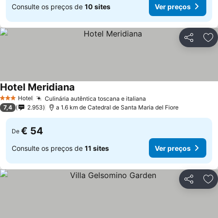
Consulte os preços de
10 sites
Ver preços
Partilhar
Ad
Hotel Meridiana
Hotel
Culinária autêntica toscana e italiana
3 Estrelas
7,4
2.953
a 1.6 km de Catedral de Santa Maria del Fiore
€ 54
De
Consulte os preços de
11 sites
Ver preços
Partilhar
Ad