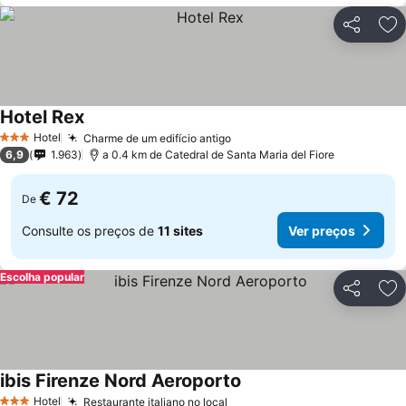
Partilhar
Ad
Hotel Rex
Hotel
Charme de um edifício antigo
3 Estrelas
6,9
1.963
a 0.4 km de Catedral de Santa Maria del Fiore
€ 72
De
Consulte os preços de
11 sites
Ver preços
Escolha popular
Partilhar
Ad
ibis Firenze Nord Aeroporto
Hotel
Restaurante italiano no local