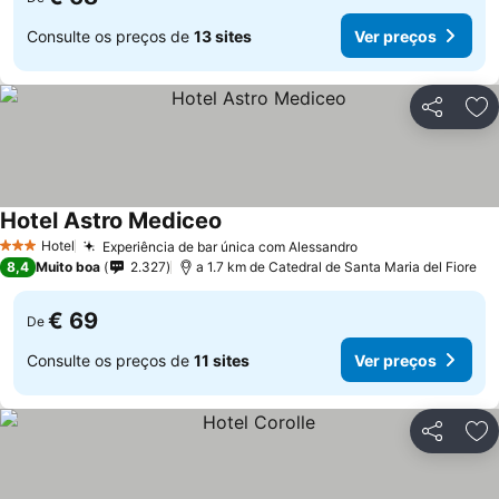
Consulte os preços de
13 sites
Ver preços
Partilhar
Ad
Hotel Astro Mediceo
Hotel
Experiência de bar única com Alessandro
3 Estrelas
8,4
Muito boa
2.327
a 1.7 km de Catedral de Santa Maria del Fiore
€ 69
De
Consulte os preços de
11 sites
Ver preços
Partilhar
Ad