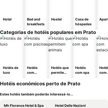
Hotel
Bed and
Hostel
Casa de
Apar
breakfasts
hóspedes
Categorias de hotéis populares em Prato
Hotéis de
Hotéis
Hotéis que
Hotéis
Hoté
luxo
com
permitem
com spa
com
piscinas
animais
esta
ment
Hotéis económicos perto de Prato
Estes hotéis também poderão interessá-lo...
Mh Florence Hotel & Spa
Hotel Delle Nazioni