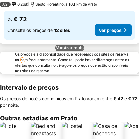
3 Estrelas
7,2
6.268
Sesto Fiorentino, a 10.1 km de Prato
€ 72
De
Consulte os preços de
12 sites
Ver preços
Mostrar mais
Os preços e a disponibilidade que recebemos dos sites de reserva
mudam frequentemente. Como tal, pode haver diferenças entre as
ofertas que consulta no trivago e os preços que estão disponíveis
nos sites de reserva.
Intervalo de preços
Os preços de hotéis económicos em Prato variam entre
‎€ 42
e
‎€ 72
por noite.
Outras estadias em Prato