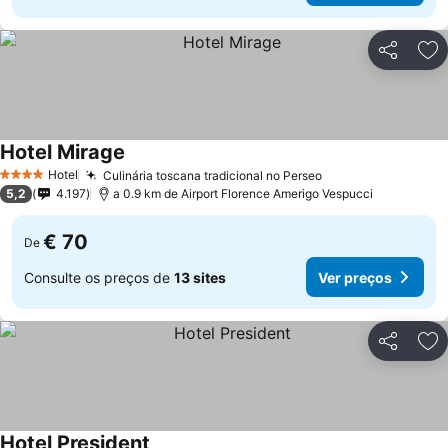
Partilhar
Ad
Hotel Mirage
Hotel
Culinária toscana tradicional no Perseo
4 Estrelas
5,2
4.197
a 0.9 km de Airport Florence Amerigo Vespucci
€ 70
De
Consulte os preços de
13 sites
Ver preços
Partilhar
Ad
Hotel President