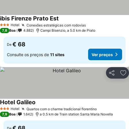
ibis Firenze Prato Est
Hotel
Conexões estratégicas com rodovias
3 Estrelas
7,8
Boa
4.882
Campi Bisenzio, a 5.0 km de Prato
€ 68
De
Consulte os preços de
11 sites
Ver preços
Partilhar
Ad
Hotel Galileo
Hotel
Quartos com o charme tradicional florentino
3 Estrelas
7,9
Boa
1.642
a 0.5 km de Train station Santa Maria Novella
€ 68
De