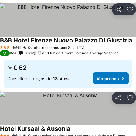
Partilhar
Ad
B&B Hotel Firenze Nuovo Palazzo Di Giustizia
Hotel
Quartos modernos com Smart TVs
3 Estrelas
7,9
Boa
8.662
a 1.1 km de Airport Florence Amerigo Vespucci
€ 62
De
Consulte os preços de
13 sites
Ver preços
Partilhar
Ad
Hotel Kursaal & Ausonia
Hotel
Quartos selecionados com vista para a cidade e o Duomo