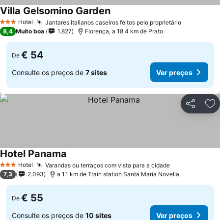
Villa Gelsomino Garden
Hotel
Jantares italianos caseiros feitos pelo proprietário
3 Estrelas
8,4
Muito boa
1.827
Florença, a 18.4 km de Prato
€ 54
De
Consulte os preços de
7 sites
Ver preços
Partilhar
Ad
Hotel Panama
Hotel
Varandas ou terraços com vista para a cidade
3 Estrelas
7,3
2.093
a 1.1 km de Train station Santa Maria Novella
€ 55
De
Consulte os preços de
10 sites
Ver preços