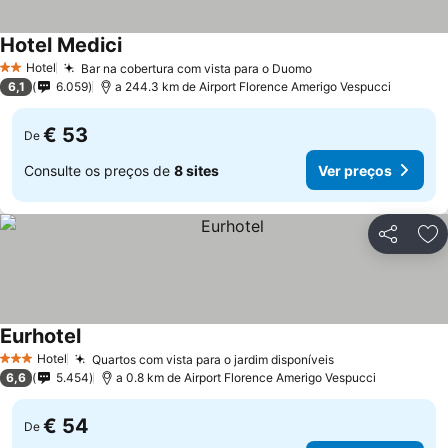
Hotel Medici
Hotel
Bar na cobertura com vista para o Duomo
2 Estrelas
6,1
6.059
a 244.3 km de Airport Florence Amerigo Vespucci
€ 53
De
Consulte os preços de
8 sites
Ver preços
Partilhar
Ad
Eurhotel
Hotel
Quartos com vista para o jardim disponíveis
3 Estrelas
6,6
5.454
a 0.8 km de Airport Florence Amerigo Vespucci
€ 54
De