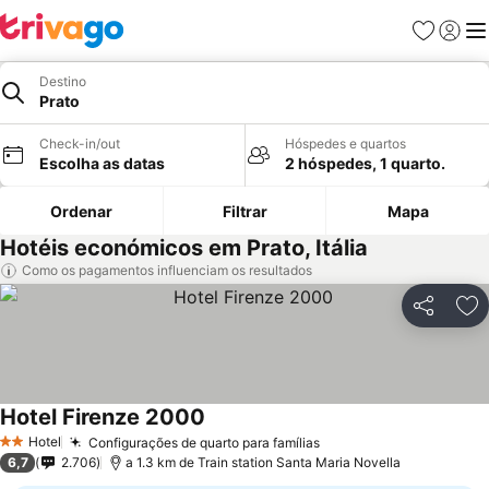
Favoritos
Iniciar
Me
Destino
Prato
Check-in/out
Hóspedes e quartos
Escolha as datas
2 hóspedes, 1 quarto.
Ordenar
Filtrar
Mapa
Hotéis económicos em Prato, Itália
Como os pagamentos influenciam os resultados
Partilhar
Ad
Hotel Firenze 2000
Hotel
Configurações de quarto para famílias
2 Estrelas
6,7
2.706
a 1.3 km de Train station Santa Maria Novella