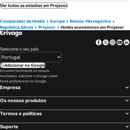
Ver todas as estadias em Prnjavor
Comparador de Hotéis
Europa
Bósnia-Herzegovina
República Sérvia
Prnjavor
Hotéis económicos em Prnjavor
Facebook
Twitter
Insta
Yo
Selecione o seu país
Adicionar no Google
Encontre facilmente os nossos
resultados: adicione o trivago como
fonte preferencial no Google.
Empresa
Os nossos produtos
Termos e políticas
Suporte