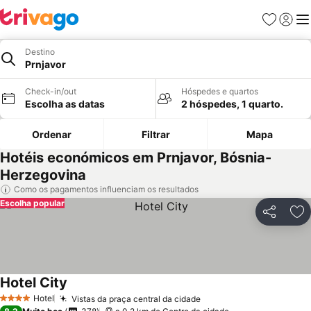
Favoritos
Iniciar
Me
Destino
Prnjavor
Check-in/out
Hóspedes e quartos
Escolha as datas
2 hóspedes, 1 quarto.
Ordenar
Filtrar
Mapa
Hotéis económicos em Prnjavor, Bósnia-
Herzegovina
Como os pagamentos influenciam os resultados
Escolha popular
Partilhar
Ad
Hotel City
Hotel
Vistas da praça central da cidade
4 Estrelas