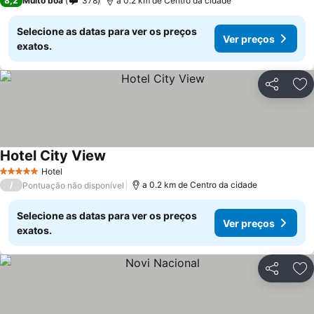
8,2
Muito boa
378
a 0.2 km de Centro da cidade
Selecione as datas para ver os preços
Ver preços
exatos.
Partilhar
Ad
Hotel City View
Hotel
5 Estrelas
/
a 0.2 km de Centro da cidade
Pontuação não disponível
Selecione as datas para ver os preços
Ver preços
exatos.
Partilhar
Ad