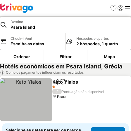
Favoritos
Iniciar
Me
Destino
Psara Island
Check-in/out
Hóspedes e quartos
Escolha as datas
2 hóspedes, 1 quarto.
Ordenar
Filtrar
Mapa
Hotéis económicos em Psara Island, Grécia
Como os pagamentos influenciam os resultados
Kato Yialos
Partilhar
Adicionar aos favoritos
1 Estrelas
/
Pontuação não disponível
Psara
Selecione as datas para ver os preços