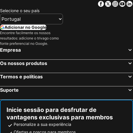
Facebook
Twitter
Insta
Yo
Selecione o seu país
Adicionar no Google
Encontre facilmente os nossos
resultados: adicione o trivago como
fonte preferencial no Google.
Empresa
Os nossos produtos
Termos e políticas
Suporte
Inicie sessão para desfrutar de
vantagens exclusivas para membros
Personalize a sua experiência
Ofertas e preços para membros