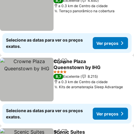
8,7
Excelente
4.650
a 0.3 km de Centro da cidade
Terraço panorâmico na cobertura
Ver preç
Selecione as datas para ver os preços
Ver preços
exatos.
Crowne Plaza
Partilhar
Adicionar aos favoritos
Queenstown by IHG
Ver preços
4 Estrelas
8,7
Excelente
8.215
a 0.3 km de Centro da cidade
Kits de aromaterapia Sleep Advantage
Ver 
Selecione as datas para ver os preços
Ver preços
exatos.
Scenic Suites