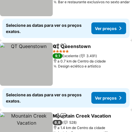
Bar e restaurante exclusivos no sexto andar
V
Selecione as datas para ver os preços
Ver preços
exatos.
QT Queenstown
Partilhar
Adicionar aos favoritos
Ver preço
5 Estrelas
9,1
Excelente
3.491
a 0.7 km de Centro da cidade
Design eclético e artístico
Ver preços
Selecione as datas para ver os preços
Ver preços
exatos.
Mountain Creek Vacation
Partilhar
Adicionar aos favoritos
6,8
528
a 1.4 km de Centro da cidade