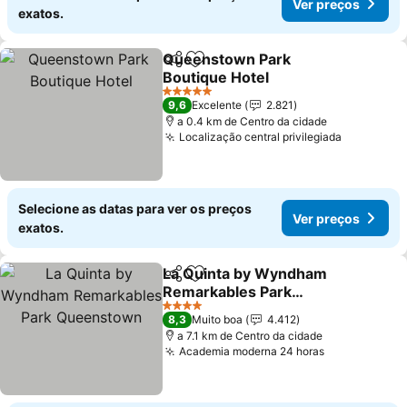
Ver preços
exatos.
Queenstown Park
Partilhar
Adicionar aos favoritos
Boutique Hotel
Ver preços
5 Estrelas
9,6
Excelente
2.821
a 0.4 km de Centro da cidade
Localização central privilegiada
Ver preç
Selecione as datas para ver os preços
Ver preços
exatos.
La Quinta by Wyndham
Partilhar
Adicionar aos favoritos
Remarkables Park
Queenstown
Ver preços
4 Estrelas
8,3
Muito boa
4.412
a 7.1 km de Centro da cidade
Academia moderna 24 horas
Ver preços