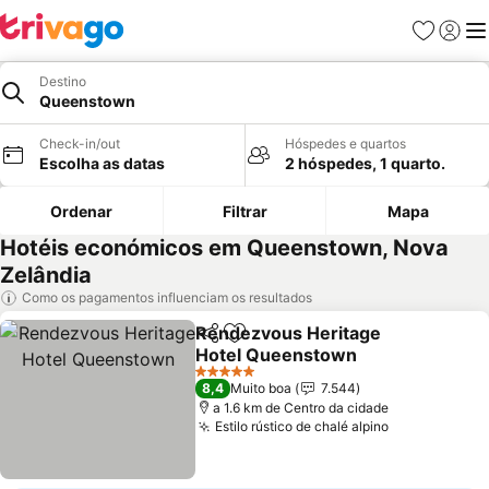
Favoritos
Iniciar
Me
Destino
Queenstown
Check-in/out
Hóspedes e quartos
Escolha as datas
2 hóspedes, 1 quarto.
Ordenar
Filtrar
Mapa
Hotéis económicos em Queenstown, Nova
Zelândia
Como os pagamentos influenciam os resultados
Rendezvous Heritage
Partilhar
Adicionar aos favoritos
Hotel Queenstown
Ver preços
5 Estrelas
8,4
Muito boa
7.544
a 1.6 km de Centro da cidade
Estilo rústico de chalé alpino
Ver preços