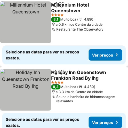
Millennium Hotel
Partilhar
Adicionar aos favoritos
Queenstown
Ver preços
4 Estrelas
8,1
Muito boa
4.890
a 0.6 km de Centro da cidade
Restaurante The Observatory
Ver preços
Selecione as datas para ver os preços
Ver preços
exatos.
Holiday Inn Queenstown
Partilhar
Adicionar aos favoritos
Frankton Road By Ihg
Ver preços
4 Estrelas
8,3
Muito boa
4.430
a 3.3 km de Centro da cidade
Sauna e banheira de hidromassagem
relaxantes
Selecione as datas para ver os preços
Ver preços
exatos.