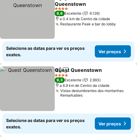
Partilhar
Adicionar aos favoritos
Queenstown
Ver preços
4 Estrelas
8,6
Excelente
6.126
a 0.4 km de Centro da cidade
Restaurante Peak e bar do lobby
Ver preç
Selecione as datas para ver os preços
Ver preços
exatos.
Quest Queenstown
Partilhar
Adicionar aos favoritos
Ver pr
4 Estrelas
9,3
Excelente
2.993
a 6.9 km de Centro da cidade
Vistas deslumbrantes das montanhas
Remarkables
Selecione as datas para ver os preços
Ver preços
exatos.