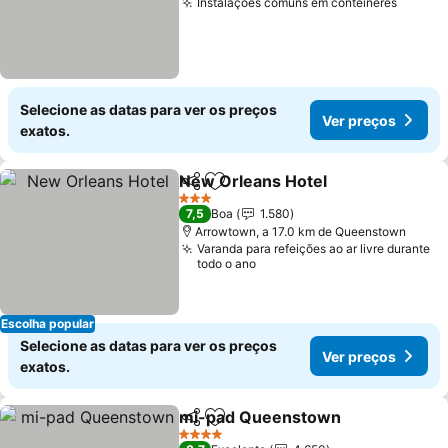
Instalações comuns em contêineres
Ver pr
Selecione as datas para ver os preços
Ver preços
exatos.
New Orleans Hotel
Partilhar
Adicionar aos favoritos
Ver pre
3 Estrelas
7,5
Boa
1.580
Arrowtown, a 17.0 km de Queenstown
Varanda para refeições ao ar livre durante
todo o ano
Escolha popular
Selecione as datas para ver os preços
Ver preços
exatos.
mi-pad Queenstown
Partilhar
Adicionar aos favoritos
Ver p
4 Estrelas