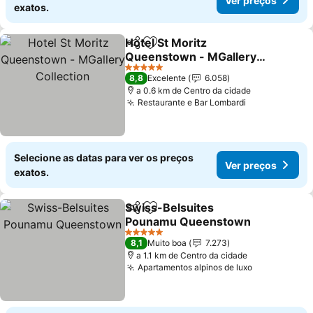
Ver preços
exatos.
Hotel St Moritz
Partilhar
Adicionar aos favoritos
Queenstown - MGallery
Collection
Ver preços
5 Estrelas
8,8
Excelente
6.058
a 0.6 km de Centro da cidade
Restaurante e Bar Lombardi
Ver preços
Selecione as datas para ver os preços
Ver preços
exatos.
Swiss-Belsuites
Partilhar
Adicionar aos favoritos
Pounamu Queenstown
Ver preços
5 Estrelas
8,1
Muito boa
7.273
a 1.1 km de Centro da cidade
Apartamentos alpinos de luxo
Ver preços