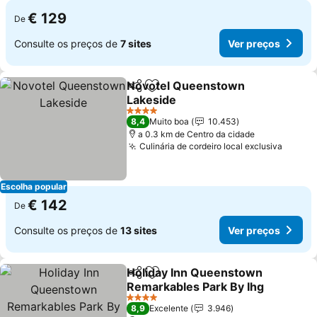
€ 129
De
Consulte os preços de
7 sites
Ver preços
Novotel Queenstown
Partilhar
Adicionar aos favoritos
Lakeside
Ver preços
4 Estrelas
8,4
Muito boa
10.453
a 0.3 km de Centro da cidade
Culinária de cordeiro local exclusiva
Ver pr
Escolha popular
€ 142
De
Consulte os preços de
13 sites
Ver preços
Holiday Inn Queenstown
Partilhar
Adicionar aos favoritos
Remarkables Park By Ihg
Ver preços
4 Estrelas
8,9
Excelente
3.946