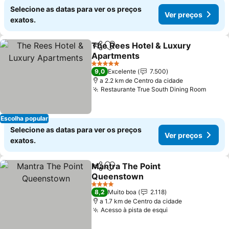
Selecione as datas para ver os preços
Ver preços
exatos.
The Rees Hotel & Luxury
Partilhar
Adicionar aos favoritos
Apartments
Ver preços
5 Estrelas
9,0
Excelente
7.500
a 2.2 km de Centro da cidade
Restaurante True South Dining Room
Ver p
Escolha popular
Selecione as datas para ver os preços
Ver preços
exatos.
Mantra The Point
Partilhar
Adicionar aos favoritos
Queenstown
Ver preços
4 Estrelas
8,2
Muito boa
2.118
a 1.7 km de Centro da cidade
Acesso à pista de esqui
Ver preços