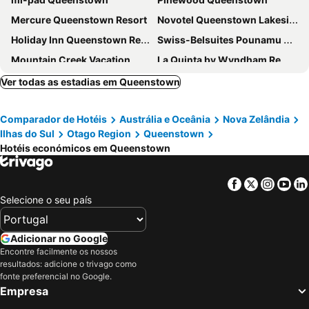
Mercure Queenstown Resort
Novotel Queenstown Lakeside
Holiday Inn Queenstown Remarkables Park By Ihg
Swiss-Belsuites Pounamu Queenstown
Mountain Creek Vacation
La Quinta by Wyndham Remarkables Park Queenstown
Sudima Queenstown Five Mile
Holiday Inn Queenstown Frankton Road By Ihg
Ver todas as estadias em Queenstown
Sofitel Queenstown Hotel and Spa
Queenstown Park Boutique Hotel
Comparador de Hotéis
Austrália e Oceânia
Nova Zelândia
Reavers Lodge
Arrowtown House Boutique Hotel
Ilhas do Sul
Otago Region
Queenstown
Hotéis económicos em Queenstown
Facebook
Twitter
Insta
Yo
Selecione o seu país
Adicionar no Google
Encontre facilmente os nossos
resultados: adicione o trivago como
fonte preferencial no Google.
Empresa