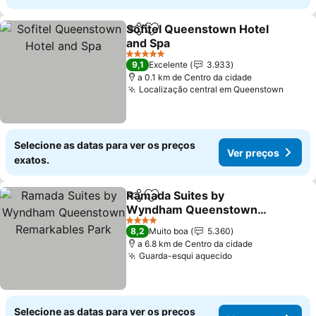
Sofitel Queenstown Hotel
Partilhar
Adicionar aos favoritos
and Spa
Ver preços
5 Estrelas
9,1
Excelente
3.933
a 0.1 km de Centro da cidade
Localização central em Queenstown
Ver p
Selecione as datas para ver os preços
Ver preços
exatos.
Ramada Suites by
Partilhar
Adicionar aos favoritos
Wyndham Queenstown
Remarkables Park
Ver preços
4 Estrelas
8,2
Muito boa
5.360
a 6.8 km de Centro da cidade
Guarda-esqui aquecido
Ver preços
Selecione as datas para ver os preços