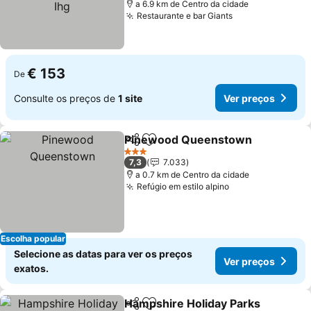
a 6.9 km de Centro da cidade
Restaurante e bar Giants
Ver preços
€ 153
De
Consulte os preços de
1 site
Ver preços
Pinewood Queenstown
Partilhar
Adicionar aos favoritos
Ve
3 Estrelas
7,3
7.033
a 0.7 km de Centro da cidade
Refúgio em estilo alpino
Ver preços
Escolha popular
Selecione as datas para ver os preços
Ver preços
exatos.
Hampshire Holiday Parks
Partilhar
Adicionar aos favoritos