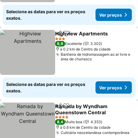
Selecione as datas para ver os preços
Ver preços
exatos.
Highview Apartments
Partilhar
Adicionar aos favoritos
Ver 
3 Estrelas
8,9
Excelente
3.302
a 0.2 km de Centro da cidade
Banheira de hidromassagem ao ar livre e
área de churrasco
Selecione as datas para ver os preços
Ver preços
exatos.
Ramada by Wyndham
Partilhar
Adicionar aos favoritos
Queenstown Central
Ver preços
4 Estrelas
8,4
Muito boa
4.353
a 0.6 km de Centro da cidade
Culinária neozelandesa contemporânea
Ver