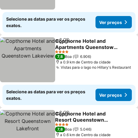
Selecione as datas para ver os preços
Ver preços
exatos.
Copthorne Hotel and
Partilhar
Adicionar aos favoritos
Apartments Queenstown
Lakeview
Ver preços
4 Estrelas
7,8
Boa
6.906
a 0.9 km de Centro da cidade
Vistas para o lago no Hillary's Restaurant
Ve
Selecione as datas para ver os preços
Ver preços
exatos.
Copthorne Hotel and
Partilhar
Adicionar aos favoritos
Resort Queenstown
Lakefront
Ver preços
4 Estrelas
7,8
Boa
5.046
a 0.6 km de Centro da cidade