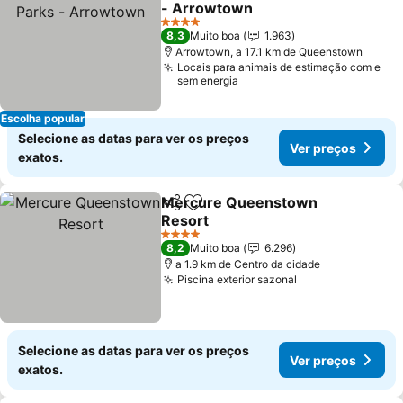
- Arrowtown
Ver preços
4 Estrelas
8,3
Muito boa
1.963
Arrowtown, a 17.1 km de Queenstown
Locais para animais de estimação com e
sem energia
Escolha popular
Selecione as datas para ver os preços
Ver preços
exatos.
Mercure Queenstown
Partilhar
Adicionar aos favoritos
Resort
Ver preços
4 Estrelas
8,2
Muito boa
6.296
a 1.9 km de Centro da cidade
Piscina exterior sazonal
Ver preços
Selecione as datas para ver os preços
Ver preços
exatos.