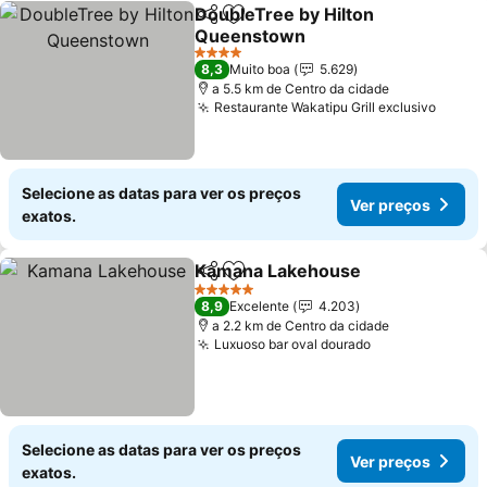
DoubleTree by Hilton
Partilhar
Adicionar aos favoritos
Queenstown
Ver preços
4 Estrelas
8,3
Muito boa
5.629
a 5.5 km de Centro da cidade
Restaurante Wakatipu Grill exclusivo
Ver p
Selecione as datas para ver os preços
Ver preços
exatos.
Kamana Lakehouse
Partilhar
Adicionar aos favoritos
Ver pr
5 Estrelas
8,9
Excelente
4.203
a 2.2 km de Centro da cidade
Luxuoso bar oval dourado
Ver preços
Selecione as datas para ver os preços
Ver preços
exatos.