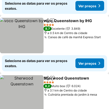
Selecione as datas para ver os preços
Ver preços
exatos.
voco Queenstown by IHG
Partilhar
Adicionar aos favoritos
4 Estrelas
8,7
Excelente
3.849
a 0.5 km de Centro da cidade
Caixas de café da manhã Express Start
Ver 
Selecione as datas para ver os preços
Ver preços
exatos.
Sherwood Queenstown
Partilhar
Adicionar aos favoritos
Ve
4 Estrelas
8,2
Muito boa
6.024
a 3.1 km de Centro da cidade
Culinária premiada do jardim à mesa
Ver pr