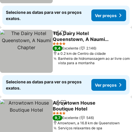
Selecione as datas para ver os preços
Ver preços
exatos.
The Dairy Hotel
Partilhar
Adicionar aos favoritos
Queenstown, A Naumi
Chapter
Ver preços
4 Estrelas
9,4
Excelente
2.146
a 0.2 km de Centro da cidade
Banheira de hidromassagem ao ar livre com
vista para a montanha
Selecione as datas para ver os preços
Ver preços
exatos.
Arrowtown House
Partilhar
Adicionar aos favoritos
Boutique Hotel
Ver preços
4 Estrelas
9,7
Excelente
546
Arrowtown, a 16.8 km de Queenstown
Serviços relaxantes de spa
Ver preços