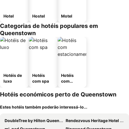
Hotel
Hostel
Motel
Categorias de hotéis populares em
Queenstown
Hotéis de
Hotéis
Hotéis
luxo
com spa
com
estaciona
mento
Hotéis económicos perto de Queenstown
Estes hotéis também poderão interessá-lo...
DoubleTree by Hilton Queenstown
Rendezvous Heritage Hotel Queenstown
mi-pad Queenstown
Pinewood Queenstown