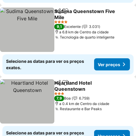
Sudima Queenstown Five
Partilhar
Adicionar aos favoritos
Mile
Ver preços
4 Estrelas
9,1
Excelente
3.031
a 6.8 km de Centro da cidade
Tecnologia de quarto inteligente
Ver preç
Selecione as datas para ver os preços
Ver preços
exatos.
Heartland Hotel
Partilhar
Adicionar aos favoritos
Queenstown
Ver preços
3 Estrelas
7,9
Boa
6.759
a 0.4 km de Centro da cidade
Restaurante e Bar Peaks
Ver preços
Selecione as datas para ver os preços