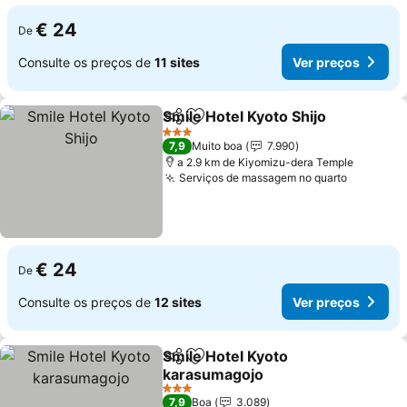
€ 24
De
Consulte os preços de
11 sites
Ver preços
Smile Hotel Kyoto Shijo
Partilhar
Adicionar aos favoritos
Ver
3 Estrelas
7,9
Muito boa
7.990
a 2.9 km de Kiyomizu-dera Temple
Serviços de massagem no quarto
Ver preç
€ 24
De
Consulte os preços de
12 sites
Ver preços
Smile Hotel Kyoto
Partilhar
Adicionar aos favoritos
karasumagojo
Ver preços
3 Estrelas
7,9
Boa
3.089