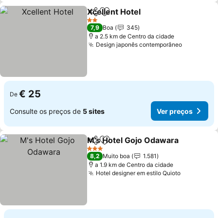
Xcellent Hotel
Partilhar
Adicionar aos favoritos
Ver preços
2 Estrelas
7,9
Boa
345
a 2.5 km de Centro da cidade
Design japonês contemporâneo
Ver preço
€ 25
De
Consulte os preços de
5 sites
Ver preços
M's Hotel Gojo Odawara
Partilhar
Adicionar aos favoritos
Ve
3 Estrelas
8,2
Muito boa
1.581
a 1.9 km de Centro da cidade
Hotel designer em estilo Quioto
Ver preço