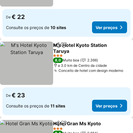
€ 22
De
Consulte os preços de
10 sites
Ver preços
M's Hotel Kyoto Station
Partilhar
Adicionar aos favoritos
Taruya
Ver preços
3 Estrelas
8,0
Muito boa
2.366
a 3.0 km de Centro da cidade
Conceito de hotel com design moderno
Ver 
€ 23
De
Consulte os preços de
11 sites
Ver preços
Hotel Gran Ms Kyoto
Partilhar
Adicionar aos favoritos
Ver p
3 Estrelas