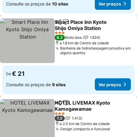
Consulte os preços de
10 sites
Ver preços
Smart Place Inn Kyoto
Partilhar
Adicionar aos favoritos
Shijo Omiya Station
Ver preços
3 Estrelas
8,3
Muito boa
1.824
a 1.8 km de Centro da cidade
Banheira de hidromassagem privativa em
alguns quartos
€ 21
De
Consulte os preços de
9 sites
Ver preços
HOTEL LiVEMAX Kyoto
Partilhar
Adicionar aos favoritos
Kamogawamae
Ver preços
3 Estrelas
7,2
1.413
a 2.0 km de Centro da cidade
Design compacto e funcional
Ver preços