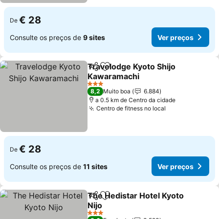
€ 28
De
Consulte os preços de
9 sites
Ver preços
Travelodge Kyoto Shijo
Partilhar
Adicionar aos favoritos
Kawaramachi
Ver preços
3 Estrelas
8,2
Muito boa
6.884
a 0.5 km de Centro da cidade
Centro de fitness no local
Ver preços
€ 28
De
Consulte os preços de
11 sites
Ver preços
The Hedistar Hotel Kyoto
Partilhar
Adicionar aos favoritos
Nijo
Ver preços
3 Estrelas