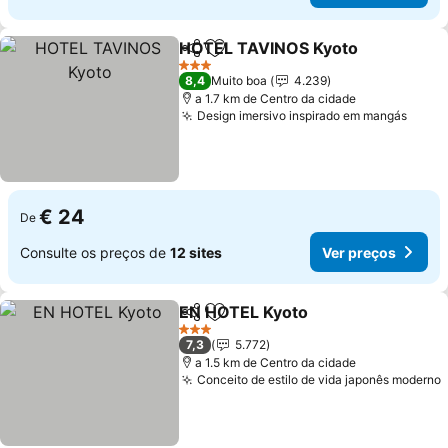
HOTEL TAVINOS Kyoto
Partilhar
Adicionar aos favoritos
Ver
3 Estrelas
8,4
Muito boa
4.239
a 1.7 km de Centro da cidade
Design imersivo inspirado em mangás
Ver p
€ 24
De
Consulte os preços de
12 sites
Ver preços
EN HOTEL Kyoto
Partilhar
Adicionar aos favoritos
Ver preço
3 Estrelas
7,3
5.772
a 1.5 km de Centro da cidade
Conceito de estilo de vida japonês moderno