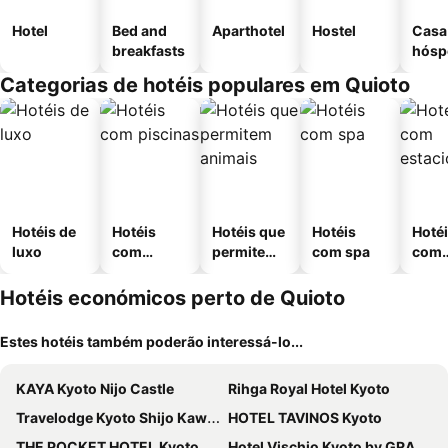
Hotel
Bed and
Aparthotel
Hostel
Casa
breakfasts
hósp
Categorias de hotéis populares em Quioto
Hotéis de
Hotéis
Hotéis que
Hotéis
Hoté
luxo
com
permitem
com spa
com
piscinas
animais
esta
ment
Hotéis económicos perto de Quioto
Estes hotéis também poderão interessá-lo...
KAYA Kyoto Nijo Castle
Rihga Royal Hotel Kyoto
Travelodge Kyoto Shijo Kawaramachi
HOTEL TAVINOS Kyoto
THE POCKET HOTEL Kyoto Karasuma Gojo
Hotel Vischio Kyoto by GRANVIA