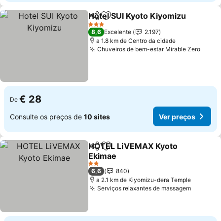
Hotel SUI Kyoto Kiyomizu
Partilhar
Adicionar aos favoritos
3 Estrelas
8,6
Excelente
2.197
a 1.8 km de Centro da cidade
Chuveiros de bem-estar Mirable Zero
Ver p
€ 28
De
Consulte os preços de
10 sites
Ver preços
HOTEL LiVEMAX Kyoto
Partilhar
Adicionar aos favoritos
Ekimae
Ver preços
2 Estrelas
6,6
840
a 2.1 km de Kiyomizu-dera Temple
Serviços relaxantes de massagem
Ver pre