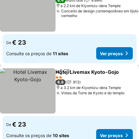
8,4
Muito boa
9.884
a 2.2 km de Kiyomizu-dera Temple
Conceito de design contemporâneo em tijolo
vermelho
€ 23
De
Consulte os preços de
11 sites
Ver preços
Hotel Livemax Kyoto-Gojo
Partilhar
Adicionar aos favoritos
2 Estrelas
6,8
913
a 3.2 km de Kiyomizu-dera Temple
Vistas da Torre de Kyoto e do templo
Ver p
€ 23
De
Consulte os preços de
10 sites
Ver preços