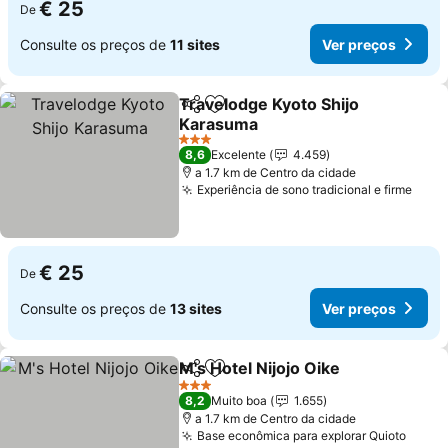
€ 25
De
Consulte os preços de
11 sites
Ver preços
Travelodge Kyoto Shijo
Partilhar
Adicionar aos favoritos
Karasuma
Ver preços
3 Estrelas
8,6
Excelente
4.459
a 1.7 km de Centro da cidade
Experiência de sono tradicional e firme
Ver 
€ 25
De
Consulte os preços de
13 sites
Ver preços
M's Hotel Nijojo Oike
Partilhar
Adicionar aos favoritos
Ver p
3 Estrelas
8,2
Muito boa
1.655
a 1.7 km de Centro da cidade
Base econômica para explorar Quioto
Ver p