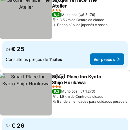
Sakura Terrace The
Partilhar
Adicionar aos favoritos
Atelier
Ver preços
3 Estrelas
8,4
Muito boa
3.179
a 3.5 km de Centro da cidade
Banho público japonês e onsen
Ver preço
€ 25
De
Consulte os preços de
7 sites
Ver preços
Smart Place Inn Kyoto
Partilhar
Adicionar aos favoritos
Shijo Horikawa
Ver preços
3 Estrelas
8,2
Muito boa
1.273
a 1.9 km de Centro da cidade
Bar de amenidades para cuidados pessoais
V
€ 26
De