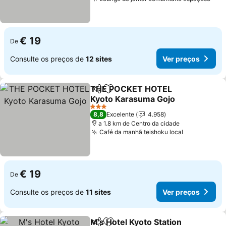
Ver
€ 19
De
Consulte os preços de
12 sites
Ver preços
THE POCKET HOTEL
Partilhar
Adicionar aos favoritos
Kyoto Karasuma Gojo
Ver preços
3 Estrelas
8,8
Excelente
4.958
a 1.8 km de Centro da cidade
Café da manhã teishoku local
Ver preços
€ 19
De
Consulte os preços de
11 sites
Ver preços
M's Hotel Kyoto Station