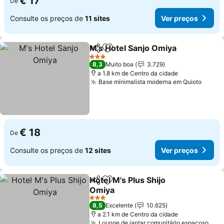
€ 17
De
Consulte os preços de
11 sites
Ver preços
M's Hotel Sanjo Omiya
Partilhar
Adicionar aos favoritos
Ver
3 Estrelas
8,3
Muito boa
3.729
a 1.8 km de Centro da cidade
Base minimalista moderna em Quioto
Ver p
€ 18
De
Consulte os preços de
12 sites
Ver preços
Hotel M's Plus Shijo
Partilhar
Adicionar aos favoritos
Omiya
Ver preços
3 Estrelas
8,5
Excelente
10.625
a 2.1 km de Centro da cidade
Lounge de jantar comunitário espaçoso