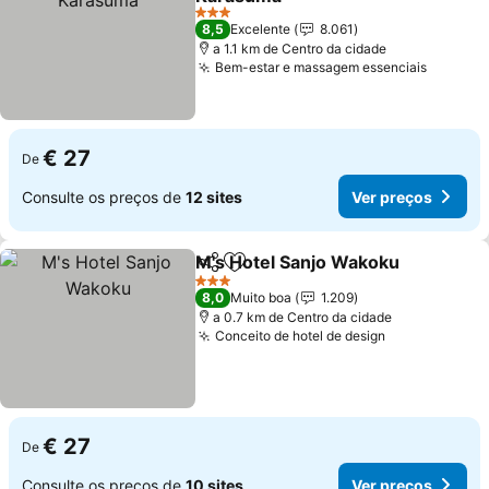
Ver preços
3 Estrelas
8,5
Excelente
8.061
a 1.1 km de Centro da cidade
Bem-estar e massagem essenciais
Ver pre
€ 27
De
Consulte os preços de
12 sites
Ver preços
M's Hotel Sanjo Wakoku
Partilhar
Adicionar aos favoritos
Ve
3 Estrelas
8,0
Muito boa
1.209
a 0.7 km de Centro da cidade
Conceito de hotel de design
Ver preços
€ 27
De
Consulte os preços de
10 sites
Ver preços