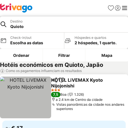
Favoritos
Iniciar
Me
Destino
Quioto
Check-in/out
Hóspedes e quartos
Escolha as datas
2 hóspedes, 1 quarto.
Ordenar
Filtrar
Mapa
Hotéis económicos em Quioto, Japão
Como os pagamentos influenciam os resultados
HOTEL LiVEMAX Kyoto
Partilhar
Adicionar aos favoritos
Nijojonishi
Ver preços
3 Estrelas
7,5
Boa
1.326
a 2.4 km de Centro da cidade
Vistas panorâmicas da cidade nos andares
superiores