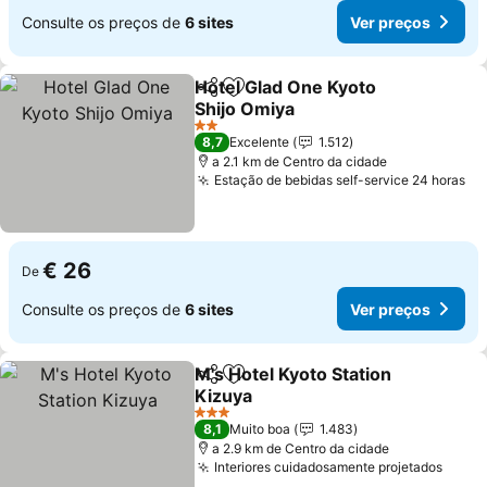
Consulte os preços de
6 sites
Ver preços
Hotel Glad One Kyoto
Partilhar
Adicionar aos favoritos
Shijo Omiya
Ver preços
2 Estrelas
8,7
Excelente
1.512
a 2.1 km de Centro da cidade
Estação de bebidas self-service 24 horas
Ve
€ 26
De
Consulte os preços de
6 sites
Ver preços
M's Hotel Kyoto Station
Partilhar
Adicionar aos favoritos
Kizuya
Ver preços
3 Estrelas
8,1
Muito boa
1.483
a 2.9 km de Centro da cidade
Interiores cuidadosamente projetados
Ver p