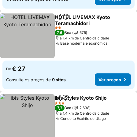
HOTEL LiVEMAX Kyoto
Partilhar
Adicionar aos favoritos
Teramachidori
Ver preços
2 Estrelas
7,6
Boa
675
a 1.4 km de Centro da cidade
Base moderna e econômica
Ver preços
€ 27
De
Consulte os preços de
9 sites
Ver preços
ibis Styles Kyoto Shijo
Partilhar
Adicionar aos favoritos
Ver 
3 Estrelas
7,7
Boa
2.638
a 1.4 km de Centro da cidade
Conceito Espírito de Utage
Ver preços