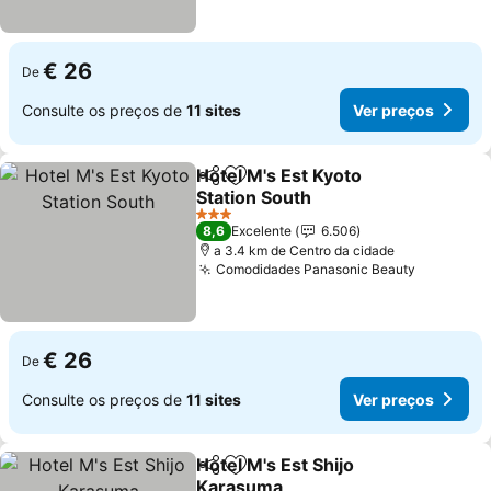
€ 26
De
Consulte os preços de
11 sites
Ver preços
Hotel M's Est Kyoto
Partilhar
Adicionar aos favoritos
Station South
Ver preços
3 Estrelas
8,6
Excelente
6.506
a 3.4 km de Centro da cidade
Comodidades Panasonic Beauty
Ver preç
€ 26
De
Consulte os preços de
11 sites
Ver preços
Hotel M's Est Shijo
Partilhar
Adicionar aos favoritos
Karasuma