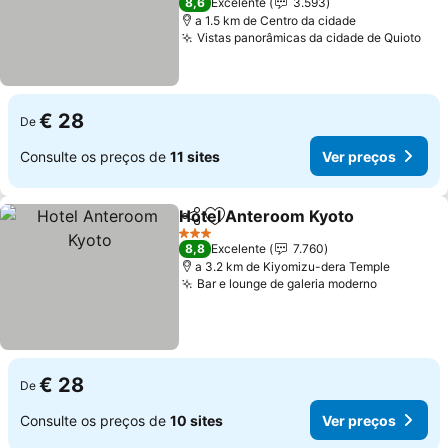
8,6
Excelente
3.593
a 1.5 km de Centro da cidade
Vistas panorâmicas da cidade de Quioto
Ver
€ 28
De
Consulte os preços de
11 sites
Ver preços
Hotel Anteroom Kyoto
Partilhar
Adicionar aos favoritos
Ver
3 Estrelas
8,8
Excelente
7.760
a 3.2 km de Kiyomizu-dera Temple
Bar e lounge de galeria moderno
Ver preç
€ 28
De
Consulte os preços de
10 sites
Ver preços