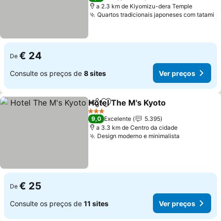
a 2.3 km de Kiyomizu-dera Temple
Quartos tradicionais japoneses com tatami
V
€ 24
De
Consulte os preços de
8 sites
Ver preços
Hotel The M's Kyoto
Partilhar
Adicionar aos favoritos
Ver p
3 Estrelas
9,0
Excelente
5.395
a 3.3 km de Centro da cidade
Design moderno e minimalista
Ver preços
€ 25
De
Consulte os preços de
11 sites
Ver preços