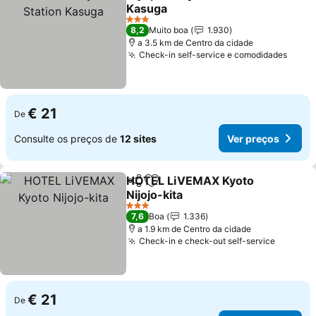
Partilhar
Adicionar aos favoritos
Kasuga
Ver preços
3 Estrelas
8,2
Muito boa
1.930
a 3.5 km de Centro da cidade
Check-in self-service e comodidades
Ver p
€ 21
De
Consulte os preços de
12 sites
Ver preços
HOTEL LiVEMAX Kyoto
Partilhar
Adicionar aos favoritos
Nijojo-kita
Ver preços
3 Estrelas
7,6
Boa
1.336
a 1.9 km de Centro da cidade
Check-in e check-out self-service
Ver pre
€ 21
De