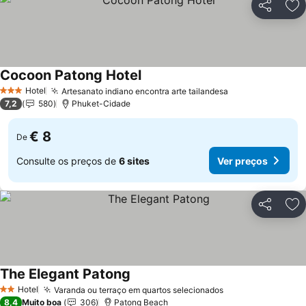
Partilhar
Ad
Cocoon Patong Hotel
Hotel
Artesanato indiano encontra arte tailandesa
3 Estrelas
7,2
580
Phuket-Cidade
€ 8
De
Consulte os preços de
6 sites
Ver preços
Partilhar
Ad
The Elegant Patong
Hotel
Varanda ou terraço em quartos selecionados
2 Estrelas
8,4
Muito boa
306
Patong Beach