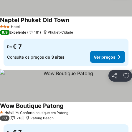
Naptel Phuket Old Town
Hotel
3 Estrelas
8,9
Excelente
181
Phuket-Cidade
€ 7
De
Consulte os preços de
3 sites
Ver preços
Partilhar
Ad
Wow Boutique Patong
Hotel
Conforto boutique em Patong
1 Estrelas
6,1
218
Patong Beach