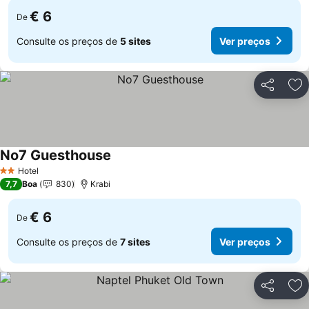
€ 6
De
Consulte os preços de
5 sites
Ver preços
Partilhar
Ad
No7 Guesthouse
Hotel
2 Estrelas
7,7
Boa
830
Krabi
€ 6
De
Consulte os preços de
7 sites
Ver preços
Partilhar
Ad