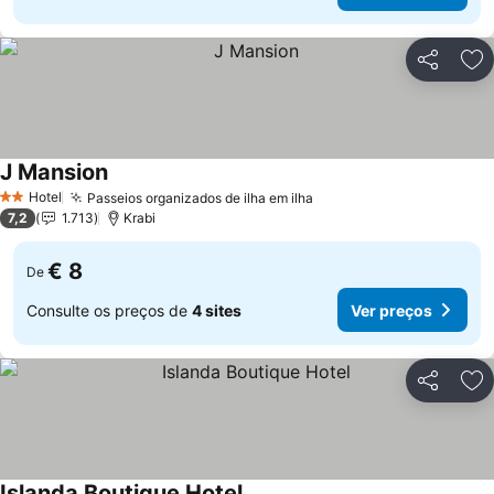
Partilhar
Ad
J Mansion
Hotel
Passeios organizados de ilha em ilha
2 Estrelas
7,2
1.713
Krabi
€ 8
De
Consulte os preços de
4 sites
Ver preços
Partilhar
Ad
Islanda Boutique Hotel