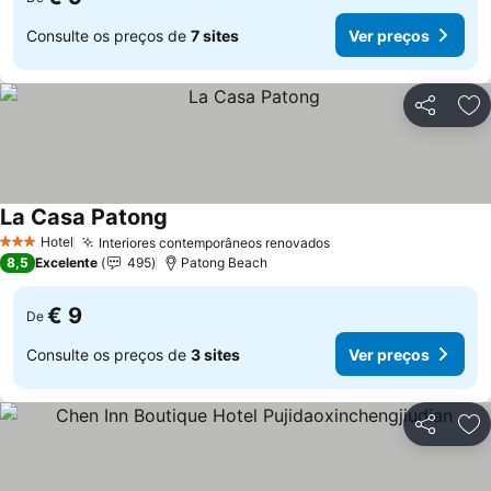
Consulte os preços de
7 sites
Ver preços
Partilhar
Ad
La Casa Patong
Hotel
Interiores contemporâneos renovados
3 Estrelas
8,5
Excelente
495
Patong Beach
€ 9
De
Consulte os preços de
3 sites
Ver preços
Partilhar
Ad