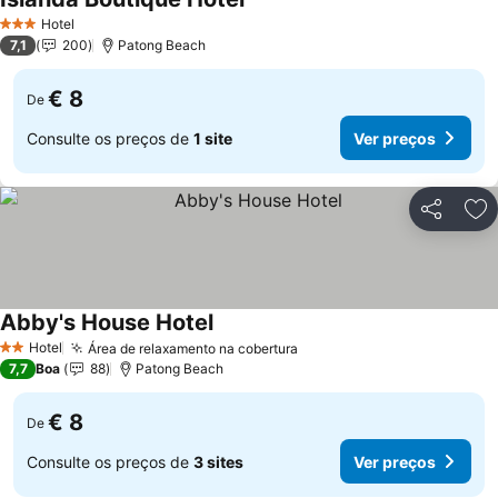
Hotel
3 Estrelas
7,1
200
Patong Beach
€ 8
De
Consulte os preços de
1 site
Ver preços
Partilhar
Ad
Abby's House Hotel
Hotel
Área de relaxamento na cobertura
2 Estrelas
7,7
Boa
88
Patong Beach
€ 8
De
Consulte os preços de
3 sites
Ver preços