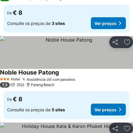
€ 8
De
Consulte os preços de
3 sites
Ver preços
Partilhar
Ad
Noble House Patong
Hotel
Assistência útil com passeios
3 Estrelas
7,3
252
Patong Beach
€ 8
De
Consulte os preços de
5 sites
Ver preços
Partilhar
Ad