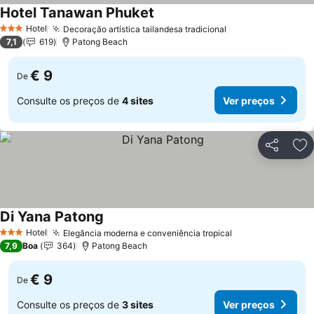
Hotel Tanawan Phuket
Hotel
Decoração artística tailandesa tradicional
3 Estrelas
7,1
619
Patong Beach
€ 9
De
Consulte os preços de
4 sites
Ver preços
Partilhar
Ad
Di Yana Patong
Hotel
Elegância moderna e conveniência tropical
3 Estrelas
7,9
Boa
364
Patong Beach
€ 9
De
Consulte os preços de
3 sites
Ver preços