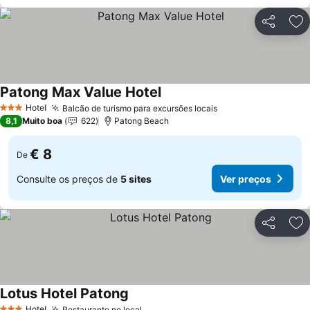
Partilhar
Ad
Patong Max Value Hotel
Hotel
Balcão de turismo para excursões locais
3 Estrelas
8,1
Muito boa
622
Patong Beach
€ 8
De
Consulte os preços de
5 sites
Ver preços
Partilhar
Ad
Lotus Hotel Patong
Hotel
Restaurante no local