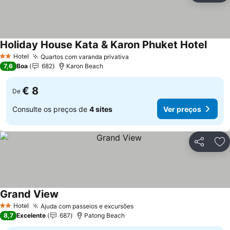
Holiday House Kata & Karon Phuket Hotel
Hotel
Quartos com varanda privativa
2 Estrelas
7,6
Boa
682
Karon Beach
€ 8
De
Consulte os preços de
4 sites
Ver preços
Partilhar
Ad
Grand View
Hotel
Ajuda com passeios e excursões
2 Estrelas
8,7
Excelente
687
Patong Beach