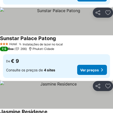
Partilhar
Ad
Sunstar Palace Patong
Hotel
Instalações de lazer no local
3 Estrelas
7,5
Boa
266
Phuket-Cidade
€ 9
De
Consulte os preços de
4 sites
Ver preços
Partilhar
Ad
Jasmine Residence