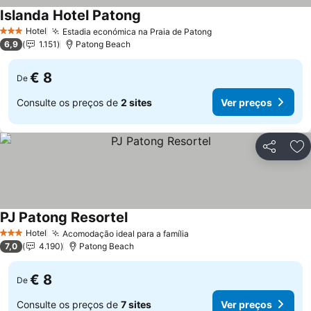
Islanda Hotel Patong
Hotel
Estadia económica na Praia de Patong
3 Estrelas
6,9
1.151
Patong Beach
€ 8
De
Consulte os preços de
2 sites
Ver preços
Partilhar
Ad
PJ Patong Resortel
Hotel
Acomodação ideal para a família
3 Estrelas
7,0
4.190
Patong Beach
€ 8
De
Consulte os preços de
7 sites
Ver preços