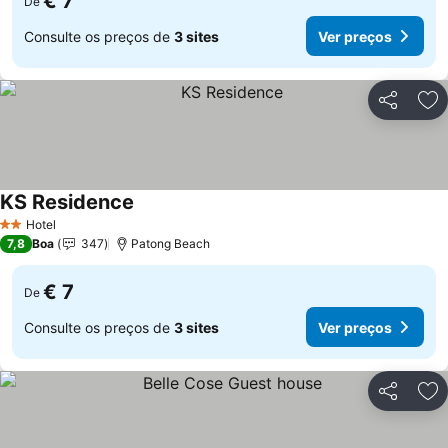
€ 7
De
Consulte os preços de
3 sites
Ver preços
Partilhar
Ad
KS Residence
Hotel
2 Estrelas
7,8
Boa
347
Patong Beach
€ 7
De
Consulte os preços de
3 sites
Ver preços
Partilhar
Ad