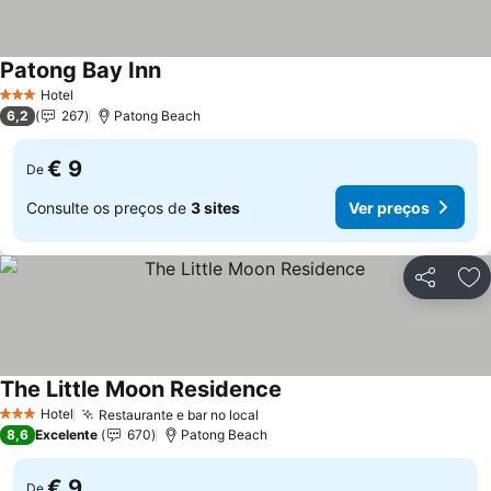
Patong Bay Inn
Hotel
3 Estrelas
6,2
267
Patong Beach
€ 9
De
Consulte os preços de
3 sites
Ver preços
Partilhar
Ad
The Little Moon Residence
Hotel
Restaurante e bar no local
3 Estrelas
8,6
Excelente
670
Patong Beach
€ 9
De