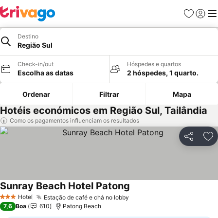
Favoritos
Iniciar
Me
Destino
Região Sul
Check-in/out
Hóspedes e quartos
Escolha as datas
2 hóspedes, 1 quarto.
Ordenar
Filtrar
Mapa
Hotéis económicos em Região Sul, Tailândia
Como os pagamentos influenciam os resultados
Partilhar
Ad
Sunray Beach Hotel Patong
Hotel
Estação de café e chá no lobby
3 Estrelas
7,6
Boa
610
Patong Beach