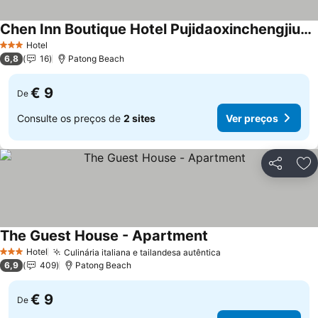
Chen Inn Boutique Hotel Pujidaoxinchengjiudian
Hotel
3 Estrelas
6,8
16
Patong Beach
€ 9
De
Consulte os preços de
2 sites
Ver preços
Partilhar
Ad
The Guest House - Apartment
Hotel
Culinária italiana e tailandesa autêntica
3 Estrelas
6,9
409
Patong Beach
€ 9
De