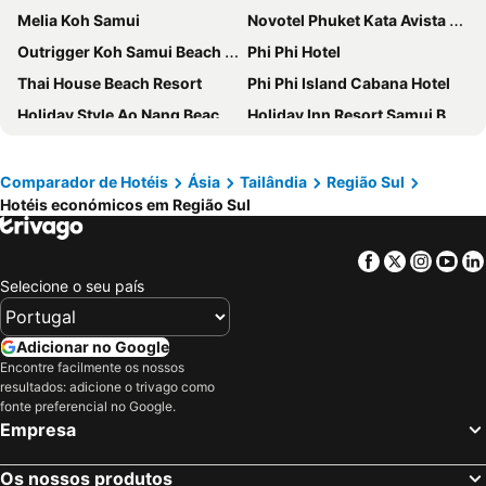
Melia Koh Samui
Novotel Phuket Kata Avista Resort & Spa
Outrigger Koh Samui Beach Resort
Phi Phi Hotel
Thai House Beach Resort
Phi Phi Island Cabana Hotel
Holiday Style Ao Nang Beach Resort, Krabi
Holiday Inn Resort Samui Bophut Beach By Ihg
Sea Seeker Krabi Resort
ChaoKoh Phi Phi Hotel and Resort- SHA Extra Plus
Panan Krabi Resort
Holiday Inn Resort Krabi Ao Nang Beach by IHG
Comparador de Hotéis
Ásia
Tailândia
Região Sul
Hotéis económicos em Região Sul
Phi Phi Harbour View Hotel
Ananya Lipe Resort
Chaweng Noi Pool Villa
Twin Lotus Resort & Spa
Facebook
Twitter
Insta
Yo
White Sand Samui Resort
Holiday Inn Express Phuket Patong Beach Central By Ihg
Selecione o seu país
ibis Styles Krabi Ao Nang
Arawan Beach Resort Krabi
Avista Grande Phuket Karon - MGallery
Centara Reserve Samui
Adicionar no Google
GLOW Ao Nang Krabi
Bora Bora Villa Phuket
Encontre facilmente os nossos
resultados: adicione o trivago como
Phi Phi Cliff Beach Resort
Grand Mercure Phuket Patong
fonte preferencial no Google.
Empresa
Aonang Silver Orchid Resort
The Ritz-Carlton, Koh Samui
Centara Kata Resort Phuket
Paradise Pearl Bungalows
Os nossos produtos