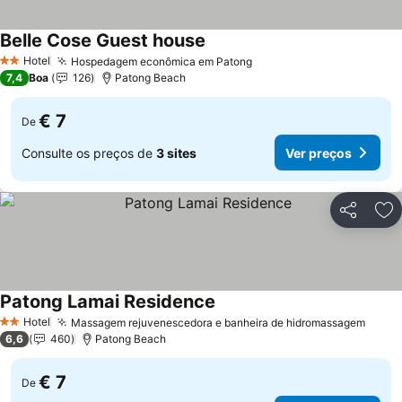
Belle Cose Guest house
Hotel
Hospedagem econômica em Patong
2 Estrelas
7,4
Boa
126
Patong Beach
€ 7
De
Consulte os preços de
3 sites
Ver preços
Partilhar
Ad
Patong Lamai Residence
Hotel
Massagem rejuvenescedora e banheira de hidromassagem
2 Estrelas
6,6
460
Patong Beach
€ 7
De