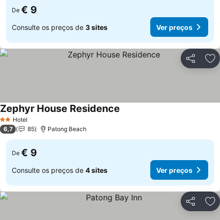
€ 9
De
Consulte os preços de
3 sites
Ver preços
Partilhar
Ad
Zephyr House Residence
Hotel
2 Estrelas
6,7
85
Patong Beach
€ 9
De
Consulte os preços de
4 sites
Ver preços
Partilhar
Ad