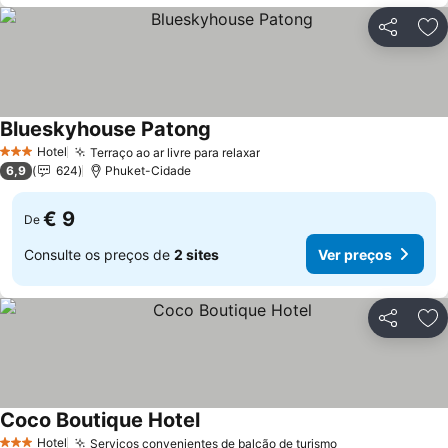
Partilhar
Ad
Blueskyhouse Patong
Hotel
Terraço ao ar livre para relaxar
3 Estrelas
6,9
624
Phuket-Cidade
€ 9
De
Consulte os preços de
2 sites
Ver preços
Partilhar
Ad
Coco Boutique Hotel
Hotel
Serviços convenientes de balcão de turismo