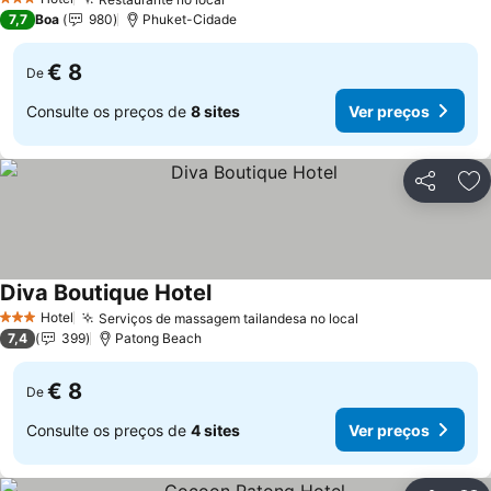
3 Estrelas
7,7
Boa
980
Phuket-Cidade
€ 8
De
Consulte os preços de
8 sites
Ver preços
Partilhar
Ad
Diva Boutique Hotel
Hotel
Serviços de massagem tailandesa no local
3 Estrelas
7,4
399
Patong Beach
€ 8
De
Consulte os preços de
4 sites
Ver preços