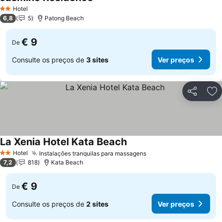
Hotel
2 Estrelas
6,8
5
Patong Beach
€ 9
De
Consulte os preços de
3 sites
Ver preços
Partilhar
Ad
La Xenia Hotel Kata Beach
Hotel
Instalações tranquilas para massagens
2 Estrelas
7,2
818
Kata Beach
€ 9
De
Consulte os preços de
2 sites
Ver preços