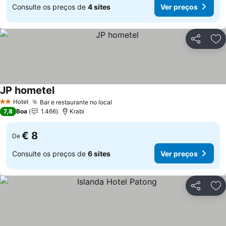
Consulte os preços de
4 sites
Ver preços
Partilhar
Ad
JP hometel
Hotel
Bar e restaurante no local
2 Estrelas
7,8
Boa
1.466
Krabi
€ 8
De
Consulte os preços de
6 sites
Ver preços
Partilhar
Ad