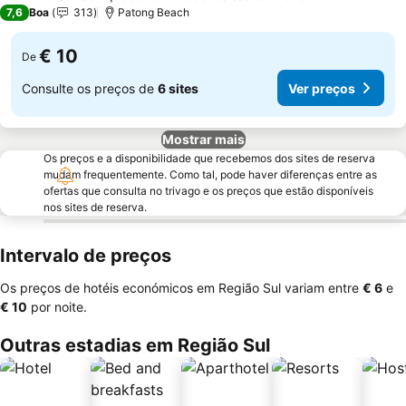
3 Estrelas
7,6
Boa
313
Patong Beach
€ 10
De
Consulte os preços de
6 sites
Ver preços
Mostrar mais
Os preços e a disponibilidade que recebemos dos sites de reserva
mudam frequentemente. Como tal, pode haver diferenças entre as
ofertas que consulta no trivago e os preços que estão disponíveis
nos sites de reserva.
Intervalo de preços
Os preços de hotéis económicos em Região Sul variam entre
‎€ 6
e
‎€ 10
por noite.
Outras estadias em Região Sul