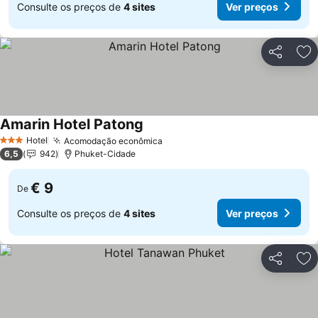
Consulte os preços de
4 sites
Ver preços
Partilhar
Ad
Amarin Hotel Patong
Hotel
Acomodação econômica
3 Estrelas
6,5
942
Phuket-Cidade
€ 9
De
Consulte os preços de
4 sites
Ver preços
Partilhar
Ad