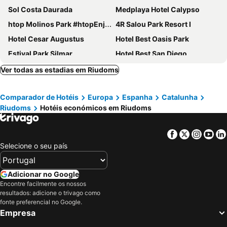
Sol Costa Daurada
Medplaya Hotel Calypso
htop Molinos Park #htopEnjoy
4R Salou Park Resort I
Hotel Cesar Augustus
Hotel Best Oasis Park
Estival Park Silmar
Hotel Best San Diego
Hotel Best Los Angeles
4R Playa Park
Ver todas as estadias em Riudoms
H10 Mediterranean Village
4R Salou Park Resort II
Comparador de Hotéis
Europa
Espanha
Catalunha
Hotel Best Negresco
Hotel Salou Sunset - Adults Recommended - by Pierre & Vacances
Riudoms
Hotéis económicos em Riudoms
Hotel Palas Pineda
Hotel Salou Beach Rentalmar
Hotel Best Sol d'Or
4R Gran Regina
Facebook
Twitter
Insta
Yo
PortAventura Hotel PortAventura
Hotel Santa Monica Playa
Selecione o seu país
Hotel Best Punta Dorada
H10 Salauris Palace
Blaumar Hotel
Hotel Augustus
Adicionar no Google
Encontre facilmente os nossos
Hotel Best Mediterraneo
Ohtels Belvedere
resultados: adicione o trivago como
Hotel Best San Francisco
Aparthotel Four Elements Suites
fonte preferencial no Google.
Empresa
Hotel Best Cambrils
Hotel Best Da Vinci