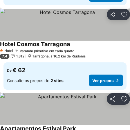
Partilhar
Ad
Hotel Cosmos Tarragona
Ver preços
Hotel
Varanda privativa em cada quarto
Ver preços
1 Estrelas
7,4
1.812
Tarragona, a 16.2 km de Riudoms
€ 62
De
Consulte os preços de
2 sites
Ver preços
Partilhar
Ad
Apartamentos Estival Park