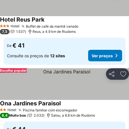
Hotel Reus Park
Ver preços
Hotel
Buffet de café da manhã variado
Ver preços
3 Estrelas
7,3
1.537
Reus, a 4.9 km de Riudoms
€ 41
De
Consulte os preços de
12 sites
Ver preços
Escolha popular
Partilhar
Ad
Ona Jardines Paraisol
Ver preços
Hotel
Piscina familiar com escorregador
Ver preços
2 Estrelas
8,4
Muito boa
2.032
Salou, a 8.8 km de Riudoms