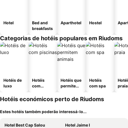
Hotel
Bed and
Aparthotel
Hostel
Apar
breakfasts
Categorias de hotéis populares em Riudoms
Hotéis de
Hotéis
Hotéis que
Hotéis
Hotéi
luxo
com
permitem
com spa
praia
piscinas
animais
Hotéis económicos perto de Riudoms
Estes hotéis também poderão interessá-lo...
Hotel Best Cap Salou
Hotel Jaime I