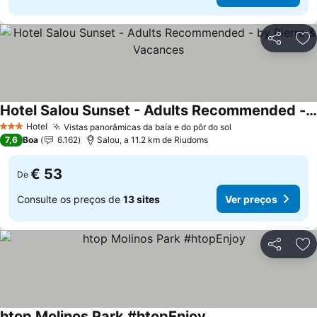
Partilhar
Ad
Hotel Salou Sunset - Adults Recommended - by Pierre & Vacances
Ver preços
Hotel
Vistas panorâmicas da baía e do pôr do sol
Ver preços
3 Estrelas
7,6
Boa
6.162
Salou, a 11.2 km de Riudoms
€ 53
De
Consulte os preços de
13 sites
Ver preços
Partilhar
Ad
htop Molinos Park #htopEnjoy