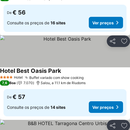
€ 56
De
Consulte os preços de
16 sites
Ver preços
Partilhar
Ad
Hotel Best Oasis Park
Ver preços
Hotel
Buffet variado com show cooking
Ver preços
4 Estrelas
7,6
Boa
7.070
Salou, a 11.1 km de Riudoms
€ 57
De
Consulte os preços de
14 sites
Ver preços
Partilhar
Ad