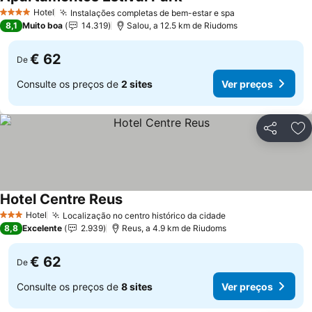
Ver preços
Hotel
Instalações completas de bem-estar e spa
Ver preços
4 Estrelas
8,1
Muito boa
14.319
Salou, a 12.5 km de Riudoms
€ 62
De
Consulte os preços de
2 sites
Ver preços
Partilhar
Ad
Hotel Centre Reus
Ver preços
Hotel
Localização no centro histórico da cidade
Ver preços
3 Estrelas
8,8
Excelente
2.939
Reus, a 4.9 km de Riudoms
€ 62
De
Consulte os preços de
8 sites
Ver preços