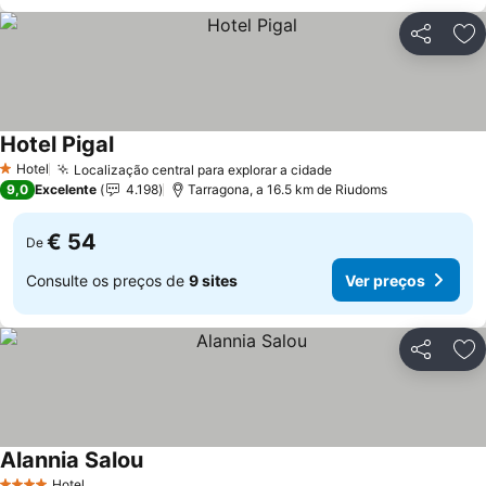
Partilhar
Ad
Hotel Pigal
Ver preços
Hotel
Localização central para explorar a cidade
Ver preços
1 Estrelas
9,0
Excelente
4.198
Tarragona, a 16.5 km de Riudoms
€ 54
De
Consulte os preços de
9 sites
Ver preços
Partilhar
Ad
Alannia Salou
Ver preços
Hotel