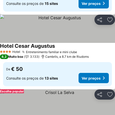
Consulte os preços de
15 sites
Ver preços
Partilhar
Ad
Hotel Cesar Augustus
Ver preços
Hotel
Entretenimento familiar e mini clube
Ver preços
4 Estrelas
8,2
Muito boa
3.133
Cambrils, a 8.7 km de Riudoms
€ 50
De
Consulte os preços de
13 sites
Ver preços
Escolha popular
Partilhar
Ad