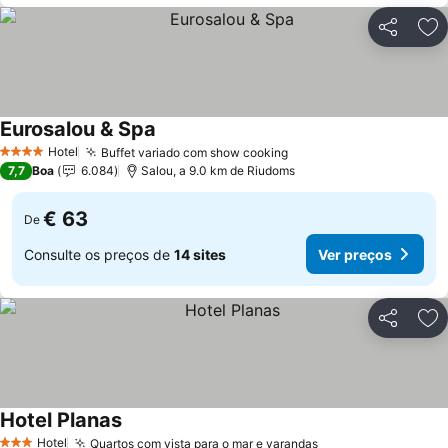
Partilhar
Ad
Eurosalou & Spa
Ver preços
Hotel
Buffet variado com show cooking
Ver preços
4 Estrelas
7,7
Boa
6.084
Salou, a 9.0 km de Riudoms
€ 63
De
Consulte os preços de
14 sites
Ver preços
Partilhar
Ad
Hotel Planas
Ver preços
Hotel
Quartos com vista para o mar e varandas
Ver preços