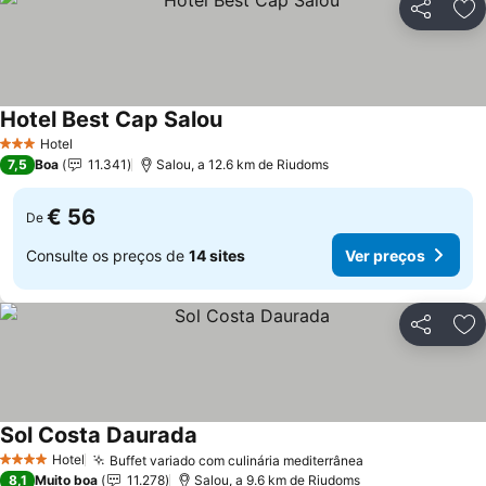
Partilhar
Ad
Hotel Best Cap Salou
Ver preços
Hotel
3 Estrelas
7,5
Boa
11.341
Salou, a 12.6 km de Riudoms
€ 56
De
Consulte os preços de
14 sites
Ver preços
Partilhar
Ad
Sol Costa Daurada
Ver preços
Hotel
Buffet variado com culinária mediterrânea
Ver preços
4 Estrelas
8,1
Muito boa
11.278
Salou, a 9.6 km de Riudoms