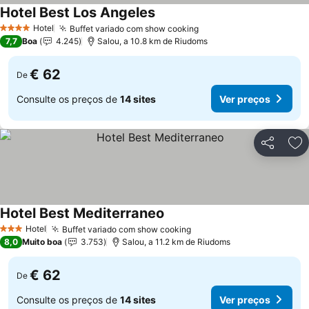
Hotel Best Los Angeles
Ver preços
Hotel
Buffet variado com show cooking
Ver preços
4 Estrelas
7,7
Boa
4.245
Salou, a 10.8 km de Riudoms
€ 62
De
Consulte os preços de
14 sites
Ver preços
Partilhar
Ad
Hotel Best Mediterraneo
Ver preços
Hotel
Buffet variado com show cooking
Ver preços
3 Estrelas
8,0
Muito boa
3.753
Salou, a 11.2 km de Riudoms
€ 62
De
Consulte os preços de
14 sites
Ver preços