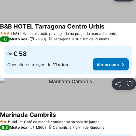
B&B HOTEL Tarragona Centro Urbis
Ver preços
Hotel
Localização privilegiada na praça do mercado central
Ver pre
3 Estrelas
8,1
Muito boa
7.993
Tarragona, a 16.5 km de Riudoms
€ 58
De
Consulte os preços de
11 sites
Ver preços
Partilhar
Ad
Marinada Cambrils
Ver preços
Hotel
Café da manhã continental na sala de jantar
Ver preços
2 Estrelas
8,3
Muito boa
1.860
Cambrils, a 7.5 km de Riudoms