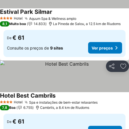
Estival Park Silmar
Ver preços
Hotel
Aquum Spa & Wellness amplo
Ver preços
4 Estrelas
8,1
Muito boa
14.833
La Pineda de Salou, a 12.5 km de Riudoms
€ 61
De
Consulte os preços de
9 sites
Ver preços
Partilhar
Ad
Hotel Best Cambrils
Ver preços
Hotel
Spa e instalações de bem-estar relaxantes
Ver preços
4 Estrelas
7,8
Boa
6.755
Cambrils, a 8.4 km de Riudoms
€ 61
De