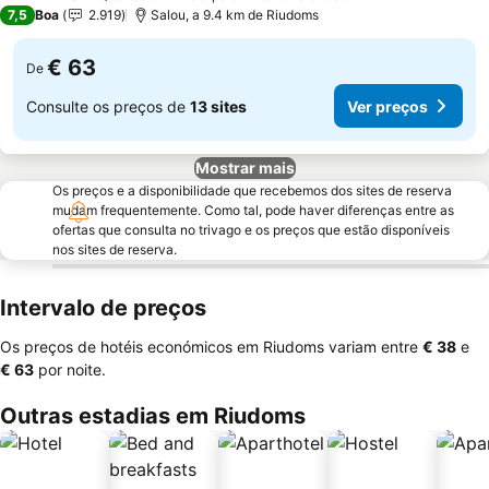
3 Estrelas
7,5
Boa
2.919
Salou, a 9.4 km de Riudoms
€ 63
De
Consulte os preços de
13 sites
Ver preços
Mostrar mais
Os preços e a disponibilidade que recebemos dos sites de reserva
mudam frequentemente. Como tal, pode haver diferenças entre as
ofertas que consulta no trivago e os preços que estão disponíveis
nos sites de reserva.
Intervalo de preços
Os preços de hotéis económicos em Riudoms variam entre
‎€ 38
e
‎€ 63
por noite.
Outras estadias em Riudoms