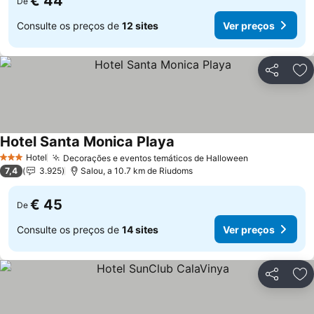
€ 44
De
Consulte os preços de
12 sites
Ver preços
Partilhar
Ad
Hotel Santa Monica Playa
Ver preços
Hotel
Decorações e eventos temáticos de Halloween
Ver preços
3 Estrelas
7,4
3.925
Salou, a 10.7 km de Riudoms
€ 45
De
Consulte os preços de
14 sites
Ver preços
Partilhar
Ad