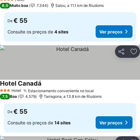
4 Estrelas
8,0
Muito boa
7.344
Salou, a 11.1 km de Riudoms
€ 55
De
Consulte os preços de
4 sites
Ver preços
Partilhar
Ad
Hotel Canadá
Ver preços
Hotel
Estacionamento conveniente no local
Ver preços
3 Estrelas
7,5
Boa
4.579
Tarragona, a 13.8 km de Riudoms
€ 55
De
Consulte os preços de
14 sites
Ver preços