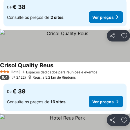
€ 38
De
Consulte os preços de
2 sites
Ver preços
Partilhar
Ad
Crisol Quality Reus
Ver preços
Hotel
Espaços dedicados para reuniões e eventos
Ver preços
3 Estrelas
6,4
2.122
Reus, a 5.2 km de Riudoms
€ 39
De
Consulte os preços de
16 sites
Ver preços
Partilhar
Ad