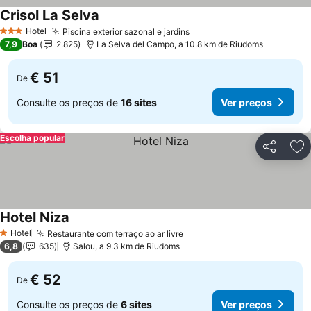
Crisol La Selva
Ver preços
Hotel
Piscina exterior sazonal e jardins
Ver preços
3 Estrelas
7,9
Boa
2.825
La Selva del Campo, a 10.8 km de Riudoms
€ 51
De
Consulte os preços de
16 sites
Ver preços
Escolha popular
Partilhar
Ad
Hotel Niza
Ver preços
Hotel
Restaurante com terraço ao ar livre
Ver preços
1 Estrelas
6,8
635
Salou, a 9.3 km de Riudoms
€ 52
De
Consulte os preços de
6 sites
Ver preços