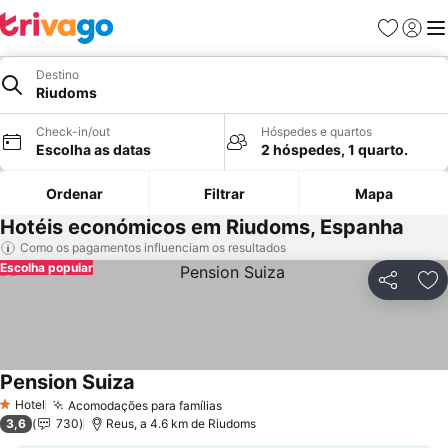
Favoritos
Iniciar
Me
Destino
Riudoms
Check-in/out
Hóspedes e quartos
Escolha as datas
2 hóspedes, 1 quarto.
Ordenar
Filtrar
Mapa
Hotéis económicos em Riudoms, Espanha
Como os pagamentos influenciam os resultados
Escolha popular
Partilhar
Ad
Pension Suiza
Ver preços
Hotel
Acomodações para famílias
Ver preços
1 Estrelas
3,6
730
Reus, a 4.6 km de Riudoms