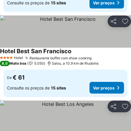
Consulte os preços de
15 sites
Ver preços
Partilhar
Ad
Hotel Best San Francisco
Ver preços
Hotel
Restaurante buffet com show cooking
Ver preços
4 Estrelas
8,0
Muito boa
5.050
Salou, a 10.9 km de Riudoms
€ 61
De
Consulte os preços de
15 sites
Ver preços
Partilhar
Ad