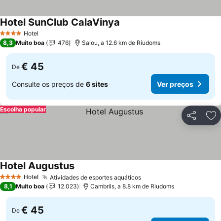
Hotel SunClub CalaVinya
Ver preços
Hotel
4 Estrelas
8,3
Muito boa
476
Salou, a 12.6 km de Riudoms
€ 45
De
Consulte os preços de
6 sites
Ver preços
Escolha popular
Partilhar
Ad
Hotel Augustus
Ver preços
Hotel
Atividades de esportes aquáticos
Ver preços
4 Estrelas
8,1
Muito boa
12.023
Cambrils, a 8.8 km de Riudoms
€ 45
De