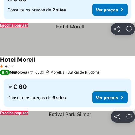
Consulte os preços de
2 sites
Ver preços
Escolha popular
Partilhar
Ad
Hotel Morell
Ver preços
Hotel
1 Estrelas
8,4
Muito boa
630
Morell, a 13.9 km de Riudoms
€ 60
De
Consulte os preços de
6 sites
Ver preços
Escolha popular
Partilhar
Ad