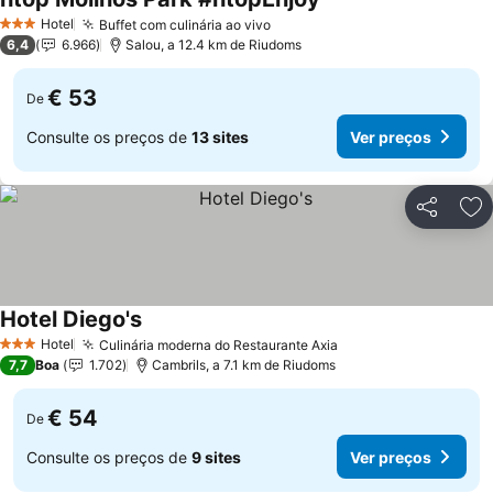
Ver preços
Hotel
Buffet com culinária ao vivo
Ver preços
3 Estrelas
6,4
6.966
Salou, a 12.4 km de Riudoms
€ 53
De
Consulte os preços de
13 sites
Ver preços
Partilhar
Ad
Hotel Diego's
Ver preços
Hotel
Culinária moderna do Restaurante Axia
Ver preços
3 Estrelas
7,7
Boa
1.702
Cambrils, a 7.1 km de Riudoms
€ 54
De
Consulte os preços de
9 sites
Ver preços