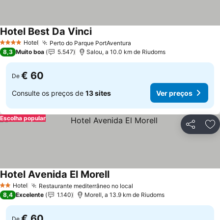
Hotel Best Da Vinci
Ver preços
Hotel
Perto do Parque PortAventura
Ver preços
4 Estrelas
8,3
Muito boa
5.547
Salou, a 10.0 km de Riudoms
€ 60
De
Consulte os preços de
13 sites
Ver preços
Escolha popular
Partilhar
Ad
Hotel Avenida El Morell
Ver preços
Hotel
Restaurante mediterrâneo no local
Ver preços
2 Estrelas
8,4
Excelente
1.140
Morell, a 13.9 km de Riudoms
€ 60
De