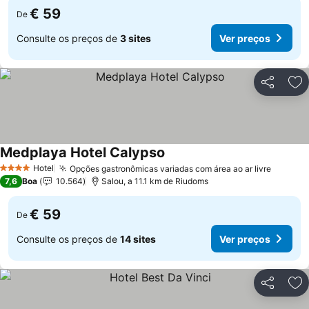
€ 59
De
Consulte os preços de
3 sites
Ver preços
Partilhar
Ad
Medplaya Hotel Calypso
Ver preços
Hotel
Opções gastronômicas variadas com área ao ar livre
Ver pr
4 Estrelas
7,6
Boa
10.564
Salou, a 11.1 km de Riudoms
€ 59
De
Consulte os preços de
14 sites
Ver preços
Partilhar
Ad