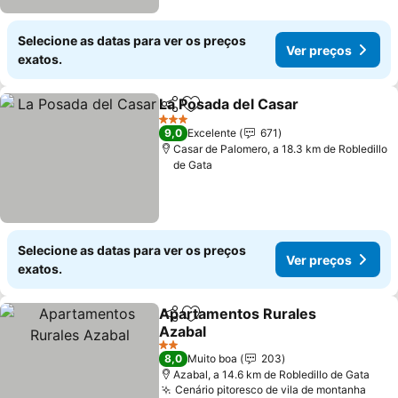
Selecione as datas para ver os preços
Ver preços
exatos.
La Posada del Casar
Partilhar
Adicionar aos favoritos
Ver p
3 Estrelas
9,0
Excelente
671
Casar de Palomero, a 18.3 km de Robledillo
de Gata
Selecione as datas para ver os preços
Ver preços
exatos.
Apartamentos Rurales
Partilhar
Adicionar aos favoritos
Azabal
Ver preços
2 Estrelas
8,0
Muito boa
203
Azabal, a 14.6 km de Robledillo de Gata
Cenário pitoresco de vila de montanha
Ver 