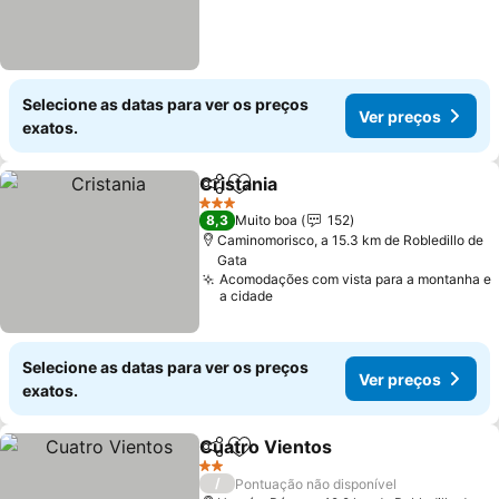
Selecione as datas para ver os preços
Ver preços
exatos.
Cristania
Partilhar
Adicionar aos favoritos
Ver preços
3 Estrelas
8,3
Muito boa
152
Caminomorisco, a 15.3 km de Robledillo de
Gata
Acomodações com vista para a montanha e
a cidade
Selecione as datas para ver os preços
Ver preços
exatos.
Cuatro Vientos
Partilhar
Adicionar aos favoritos
Ver preços
2 Estrelas
/
Pontuação não disponível