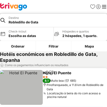
Favoritos
Iniciar
Me
Destino
Robledillo de Gata
Check-in/out
Hóspedes e quartos
Escolha as datas
2 hóspedes, 1 quarto.
Ordenar
Filtrar
Mapa
Hotéis económicos em Robledillo de Gata,
Espanha
Como os pagamentos influenciam os resultados
Hotel El Puente
Partilhar
Adicionar aos favoritos
Ver preços
2 Estrelas
8,1
Muito boa
685
Pinofranqueado, a 11.8 km de Robledillo de
Gata
Localização à beira do rio com acesso a
piscina natural