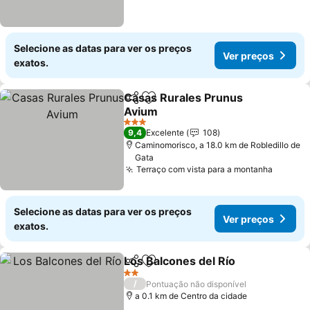
Selecione as datas para ver os preços
Ver preços
exatos.
Casas Rurales Prunus
Partilhar
Adicionar aos favoritos
Avium
Ver preços
3 Estrelas
9,4
Excelente
108
Caminomorisco, a 18.0 km de Robledillo de
Gata
Terraço com vista para a montanha
Ver pr
Selecione as datas para ver os preços
Ver preços
exatos.
Los Balcones del Río
Partilhar
Adicionar aos favoritos
Ver p
2 Estrelas
/
Pontuação não disponível
a 0.1 km de Centro da cidade