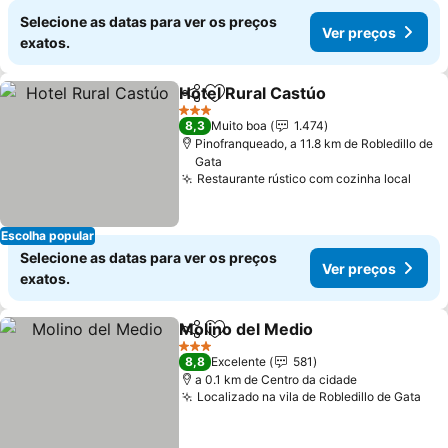
Selecione as datas para ver os preços
Ver preços
exatos.
Hotel Rural Castúo
Partilhar
Adicionar aos favoritos
Ver pre
3 Estrelas
8,3
Muito boa
1.474
Pinofranqueado, a 11.8 km de Robledillo de
Gata
Restaurante rústico com cozinha local
Ver 
Escolha popular
Selecione as datas para ver os preços
Ver preços
exatos.
Molino del Medio
Partilhar
Adicionar aos favoritos
Ver preç
3 Estrelas
8,8
Excelente
581
a 0.1 km de Centro da cidade
Localizado na vila de Robledillo de Gata
Ver