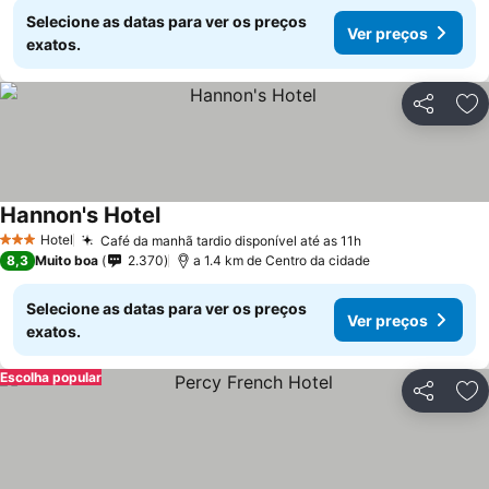
Selecione as datas para ver os preços
Ver preços
exatos.
Partilhar
Ad
Hannon's Hotel
Hotel
Café da manhã tardio disponível até as 11h
3 Estrelas
8,3
Muito boa
2.370
a 1.4 km de Centro da cidade
Selecione as datas para ver os preços
Ver preços
exatos.
Escolha popular
Partilhar
Ad