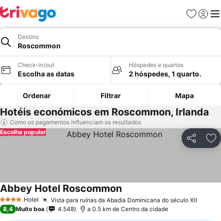
Favoritos
Iniciar
Me
Destino
Roscommon
Check-in/out
Hóspedes e quartos
Escolha as datas
2 hóspedes, 1 quarto.
Ordenar
Filtrar
Mapa
Hotéis económicos em Roscommon, Irlanda
Como os pagamentos influenciam os resultados
Escolha popular
Partilhar
Ad
Abbey Hotel Roscommon
Hotel
Vista para ruínas da Abadia Dominicana do século XII
4 Estrelas
8,4
Muito boa
4.548
a 0.5 km de Centro da cidade