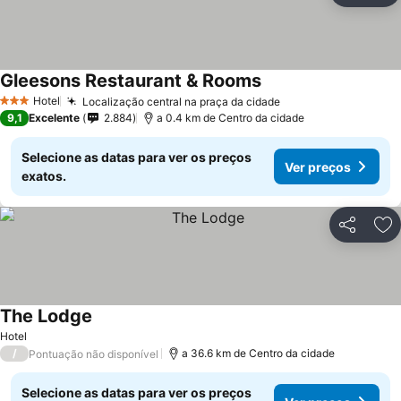
Gleesons Restaurant & Rooms
Hotel
Localização central na praça da cidade
3 Estrelas
9,1
Excelente
2.884
a 0.4 km de Centro da cidade
Selecione as datas para ver os preços
Ver preços
exatos.
Partilhar
Ad
The Lodge
Hotel
/
a 36.6 km de Centro da cidade
Pontuação não disponível
Selecione as datas para ver os preços