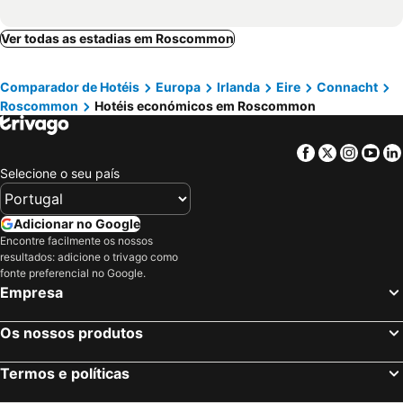
Ver todas as estadias em Roscommon
Comparador de Hotéis
Europa
Irlanda
Eire
Connacht
Roscommon
Hotéis económicos em Roscommon
Facebook
Twitter
Insta
Yo
Selecione o seu país
Adicionar no Google
Encontre facilmente os nossos
resultados: adicione o trivago como
fonte preferencial no Google.
Empresa
Os nossos produtos
Termos e políticas