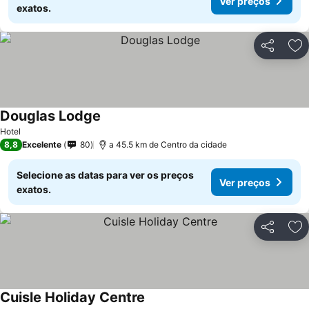
Ver preços
exatos.
Partilhar
Ad
Douglas Lodge
Hotel
8,8
Excelente
80
a 45.5 km de Centro da cidade
Selecione as datas para ver os preços
Ver preços
exatos.
Partilhar
Ad
Cuisle Holiday Centre