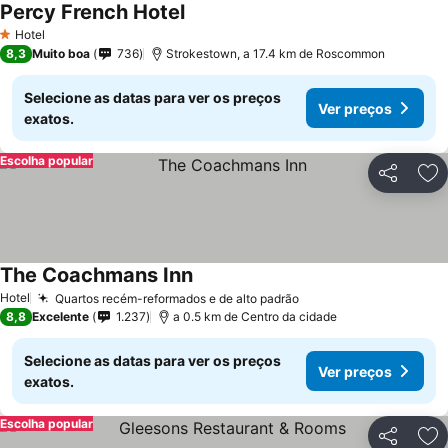
Percy French Hotel
Hotel
1 Estrelas
8,3
Muito boa
736
Strokestown, a 17.4 km de Roscommon
Selecione as datas para ver os preços
Ver preços
exatos.
Escolha popular
Partilhar
Ad
The Coachmans Inn
Hotel
Quartos recém-reformados e de alto padrão
8,8
Excelente
1.237
a 0.5 km de Centro da cidade
Selecione as datas para ver os preços
Ver preços
exatos.
Escolha popular
Partilhar
Ad