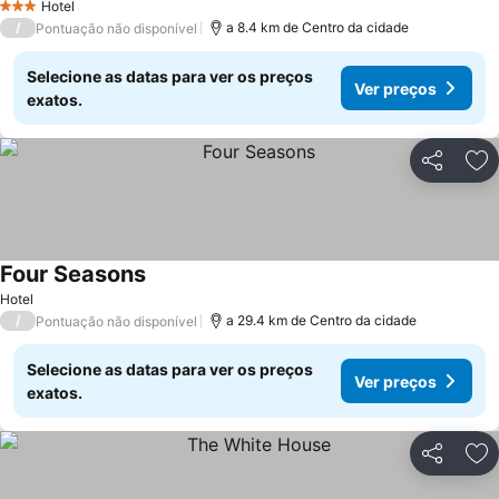
Hotel
3 Estrelas
/
a 8.4 km de Centro da cidade
Pontuação não disponível
Selecione as datas para ver os preços
Ver preços
exatos.
Partilhar
Ad
Four Seasons
Hotel
/
a 29.4 km de Centro da cidade
Pontuação não disponível
Selecione as datas para ver os preços
Ver preços
exatos.
Partilhar
Ad