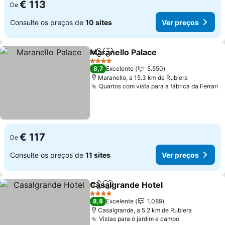
€ 113
De
Consulte os preços de
10 sites
Ver preços
Maranello Palace
Partilhar
Adicionar aos favoritos
4 Estrelas
8,7
Excelente
5.550
Maranello, a 15.3 km de Rubiera
Quartos com vista para a fábrica da Ferrari
€ 117
De
Consulte os preços de
11 sites
Ver preços
Casalgrande Hotel
Partilhar
Adicionar aos favoritos
4 Estrelas
8,8
Excelente
1.089
Casalgrande, a 5.2 km de Rubiera
Vistas para o jardim e campo