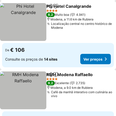
Phi Hotel Canalgrande
Partilhar
Adicionar aos favoritos
4 Estrelas
8,2
Muito boa
4.941
Modena, a 11.6 km de Rubiera
Localização central no centro histórico de
Modena
€ 106
De
Consulte os preços de
14 sites
Ver preços
RMH Modena Raffaello
Partilhar
Adicionar aos favoritos
4 Estrelas
9,2
Excelente
2.735
Modena, a 9.0 km de Rubiera
Café da manhã interativo com culinária ao
vivo