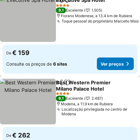
Executive Spa Hotel
Partilhar
Adicionar aos favoritos
4 Estrelas
9,1
Excelente
1.505
Fiorano Modenese, a 13.4 km de Rubiera
Toque pessoal do proprietário Marcello Masi
€ 159
De
Consulte os preços de
6 sites
Ver preços
Best Western Premier
Partilhar
Adicionar aos favoritos
Milano Palace Hotel
4 Estrelas
9,1
Excelente
2.487
Modena, a 11.9 km de Rubiera
Localização privilegiada no centro de
Modena
€ 262
De