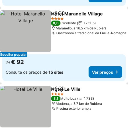
Hotel Maranello Village
Partilhar
Adicionar aos favoritos
4 Estrelas
8,6
Excelente
12.505
Maranello, a 16.5 km de Rubiera
Gastronomia tradicional da Emilia-Romagna
Escolha popular
€ 92
De
Consulte os preços de
15 sites
Ver preços
Hotel Le Ville
Partilhar
Adicionar aos favoritos
4 Estrelas
8,1
Muito boa
1.733
Modena, a 8.7 km de Rubiera
Piscina exterior ampla