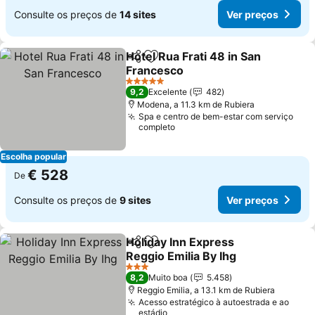
Consulte os preços de
14 sites
Ver preços
Hotel Rua Frati 48 in San
Partilhar
Adicionar aos favoritos
Francesco
5 Estrelas
9,2
Excelente
482
Modena, a 11.3 km de Rubiera
Spa e centro de bem-estar com serviço
completo
Escolha popular
€ 528
De
Consulte os preços de
9 sites
Ver preços
Holiday Inn Express
Partilhar
Adicionar aos favoritos
Reggio Emilia By Ihg
3 Estrelas
8,2
Muito boa
5.458
Reggio Emilia, a 13.1 km de Rubiera
Acesso estratégico à autoestrada e ao
estádio