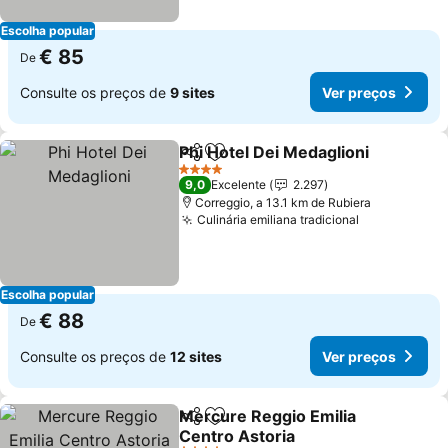
Escolha popular
€ 85
De
Consulte os preços de
9 sites
Ver preços
Phi Hotel Dei Medaglioni
Partilhar
Adicionar aos favoritos
4 Estrelas
9,0
Excelente
2.297
Correggio, a 13.1 km de Rubiera
Culinária emiliana tradicional
Escolha popular
€ 88
De
Consulte os preços de
12 sites
Ver preços
Mercure Reggio Emilia
Partilhar
Adicionar aos favoritos
Centro Astoria