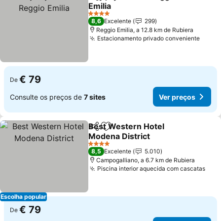
Partilhar
Adicionar aos favoritos
Emilia
4 Estrelas
8,6
Excelente
299
Reggio Emilia, a 12.8 km de Rubiera
Estacionamento privado conveniente
€ 79
De
Consulte os preços de
7 sites
Ver preços
Best Western Hotel
Partilhar
Adicionar aos favoritos
Modena District
4 Estrelas
8,5
Excelente
5.010
Campogalliano, a 6.7 km de Rubiera
Piscina interior aquecida com cascatas
Escolha popular
€ 79
De