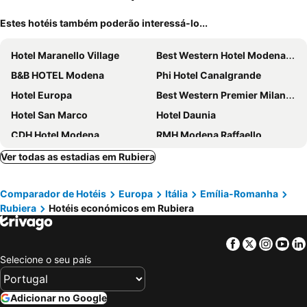
Estes hotéis também poderão interessá-lo...
Hotel Maranello Village
Best Western Hotel Modena District
B&B HOTEL Modena
Phi Hotel Canalgrande
Hotel Europa
Best Western Premier Milano Palace Hotel
Hotel San Marco
Hotel Daunia
CDH Hotel Modena
RMH Modena Raffaello
Hotel Principe
Rmh Modena Des Arts
Ver todas as estadias em Rubiera
Mercure Reggio Emilia Centro Astoria
Hotel Real Fini Baia Del Re
Comparador de Hotéis
Europa
Itália
Emília-Romanha
Tiby Hotel
B&B HOTEL Sassuolo
Rubiera
Hotéis económicos em Rubiera
Holiday Inn Express Reggio Emilia By Ihg
Modena Hotel
Rechigi Park Hotel
Hotel Touring
Facebook
Twitter
Insta
Yo
Best Western Plus Hotel Modena Resort
Central Park Hotel Modena
Selecione o seu país
Hotel Rua Frati 48 in San Francesco
Best Western Hotel Liberta
Hotel Stella
Hotel Astor
Adicionar no Google