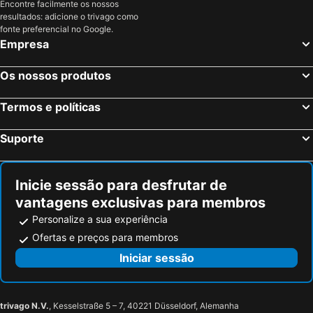
Encontre facilmente os nossos
Planet Hotel
Hotel Carpi
resultados: adicione o trivago como
Hotel Villa Maranello
Hotel Domus
fonte preferencial no Google.
Empresa
IL Borgo
Airone Hotel
Albergo Reggio
Hotel Castello
Os nossos produtos
ALBA HOTEL
Smart Hotel
Termos e políticas
Hotel Arthur
Sun Hotel
Magnagallo
Hotel Le Ville
Suporte
Hotel Globo
Hotel Donatello
Hotel Estense
Hotel Cervetta 5
Inicie sessão para desfrutar de
Hotel La Fenice
Hotel Italia
vantagens exclusivas para membros
Hotel San Geminiano
Hotel President
Personalize a sua experiência
Hotel Touring
Hotel Posta
Ofertas e preços para membros
Le Cardinal
Hotel Terme Salvarola
Iniciar sessão
trivago N.V.
, Kesselstraße 5 – 7, 40221 Düsseldorf, Alemanha