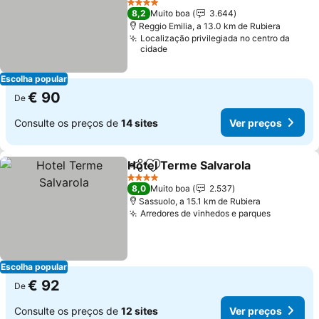
4 Estrelas
8,2
Muito boa
3.644
Reggio Emilia, a 13.0 km de Rubiera
Localização privilegiada no centro da
cidade
Escolha popular
€ 90
De
Consulte os preços de
14 sites
Ver preços
Hotel Terme Salvarola
Partilhar
Adicionar aos favoritos
4 Estrelas
8,0
Muito boa
2.537
Sassuolo, a 15.1 km de Rubiera
Arredores de vinhedos e parques
Escolha popular
€ 92
De
Consulte os preços de
12 sites
Ver preços