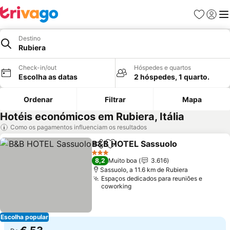
Favoritos
Iniciar
Me
Destino
Rubiera
Check-in/out
Hóspedes e quartos
Escolha as datas
2 hóspedes, 1 quarto.
Ordenar
Filtrar
Mapa
Hotéis económicos em Rubiera, Itália
Como os pagamentos influenciam os resultados
B&B HOTEL Sassuolo
Partilhar
Adicionar aos favoritos
3 Estrelas
8,2
Muito boa
3.616
Sassuolo, a 11.6 km de Rubiera
Espaços dedicados para reuniões e
coworking
Escolha popular