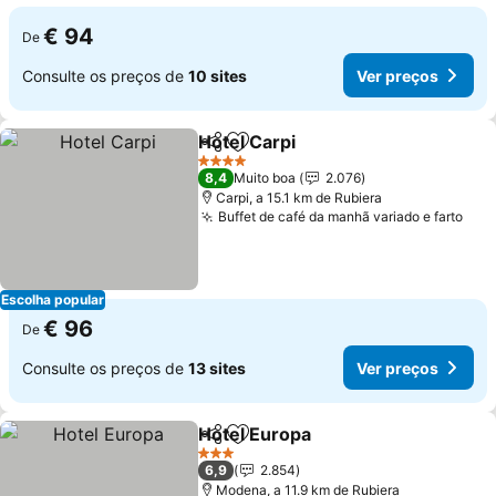
€ 94
De
Consulte os preços de
10 sites
Ver preços
Hotel Carpi
Partilhar
Adicionar aos favoritos
4 Estrelas
8,4
Muito boa
2.076
Carpi, a 15.1 km de Rubiera
Buffet de café da manhã variado e farto
Escolha popular
€ 96
De
Consulte os preços de
13 sites
Ver preços
Hotel Europa
Partilhar
Adicionar aos favoritos
3 Estrelas
6,9
2.854
Modena, a 11.9 km de Rubiera