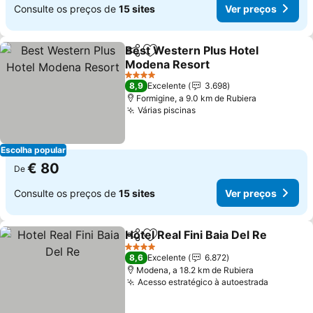
Consulte os preços de
15 sites
Ver preços
Best Western Plus Hotel
Partilhar
Adicionar aos favoritos
Modena Resort
4 Estrelas
8,9
Excelente
3.698
Formigine, a 9.0 km de Rubiera
Várias piscinas
Escolha popular
€ 80
De
Consulte os preços de
15 sites
Ver preços
Hotel Real Fini Baia Del Re
Partilhar
Adicionar aos favoritos
4 Estrelas
8,6
Excelente
6.872
Modena, a 18.2 km de Rubiera
Acesso estratégico à autoestrada