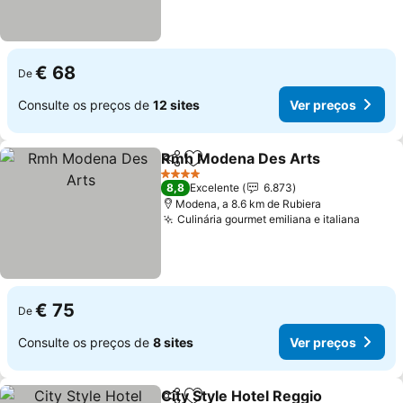
€ 68
De
Consulte os preços de
12 sites
Ver preços
Rmh Modena Des Arts
Partilhar
Adicionar aos favoritos
4 Estrelas
8,8
Excelente
6.873
Modena, a 8.6 km de Rubiera
Culinária gourmet emiliana e italiana
€ 75
De
Consulte os preços de
8 sites
Ver preços
City Style Hotel Reggio