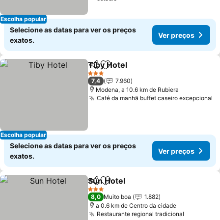
Escolha popular
Selecione as datas para ver os preços
Ver preços
exatos.
Tiby Hotel
Partilhar
Adicionar aos favoritos
3 Estrelas
7,4
7.960
Modena, a 10.6 km de Rubiera
Café da manhã buffet caseiro excepcional
Escolha popular
Selecione as datas para ver os preços
Ver preços
exatos.
Sun Hotel
Partilhar
Adicionar aos favoritos
3 Estrelas
8,0
Muito boa
1.882
a 0.6 km de Centro da cidade
Restaurante regional tradicional