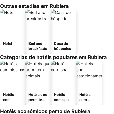
Outras estadias em Rubiera
Hotel
Bed and
Casa de
breakfasts
hóspedes
Categorias de hotéis populares em Rubiera
Hotéis
Hotéis que
Hotéis
Hotéis
com
permitem
com spa
com
piscinas
animais
estaciona
mento
Hotéis económicos perto de Rubiera