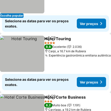
Escolha popular
Selecione as datas para ver os preços
Ver preços
exatos.
Hotel Touring
Partilhar
Adicionar aos favoritos
4 Estrelas
8,8
Excelente
2.036
Carpi, a 16.7 km de Rubiera
Experiência gastronômica emiliana autêntica
Selecione as datas para ver os preços
Ver preços
exatos.
Hotel Corte Business
Partilhar
Adicionar aos favoritos
3 Estrelas
8,2
Muito boa
1.191
Cavriago, a 19.2 km de Rubiera