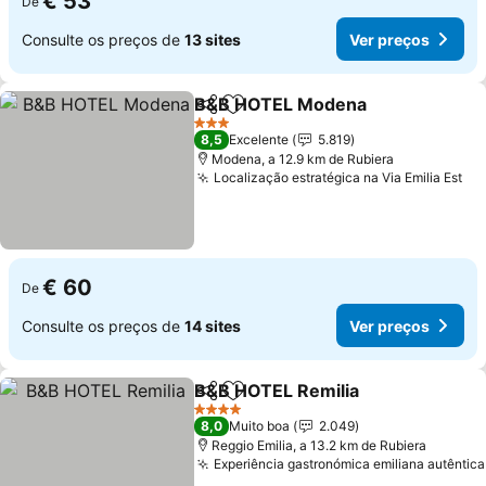
€ 53
De
Consulte os preços de
13 sites
Ver preços
B&B HOTEL Modena
Partilhar
Adicionar aos favoritos
3 Estrelas
8,5
Excelente
5.819
Modena, a 12.9 km de Rubiera
Localização estratégica na Via Emilia Est
€ 60
De
Consulte os preços de
14 sites
Ver preços
B&B HOTEL Remilia
Partilhar
Adicionar aos favoritos
4 Estrelas
8,0
Muito boa
2.049
Reggio Emilia, a 13.2 km de Rubiera
Experiência gastronómica emiliana autêntica