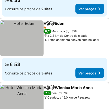
€ 33
De
Consulte os preços de
2 sites
Ver preços
Hotel Eden
Partilhar
Adicionar aos favoritos
Ver preços
1 Estrelas
8,2
Muito boa
858
a 3.8 km de Centro da cidade
Estacionamento conveniente no local
Ver p
€ 53
De
Consulte os preços de
3 sites
Ver preços
Hotel Winnica Maria Anna
Partilhar
Adicionar aos favoritos
7,8
Boa
76
Czudec, a 15.0 km de Rzeszów