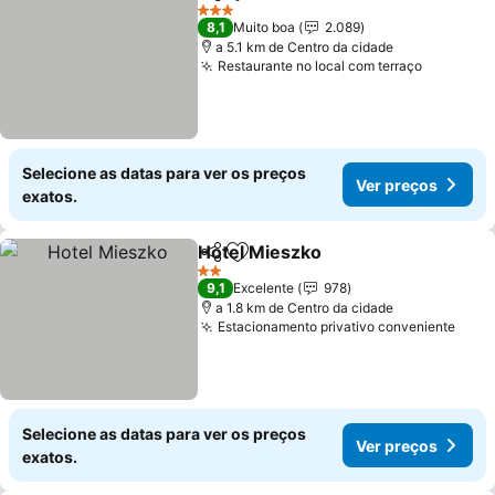
Partilhar
Adicionar aos favoritos
Ver preços
3 Estrelas
8,1
Muito boa
2.089
a 5.1 km de Centro da cidade
Restaurante no local com terraço
Ver preç
Selecione as datas para ver os preços
Ver preços
exatos.
Hotel Mieszko
Partilhar
Adicionar aos favoritos
Ver preços
2 Estrelas
9,1
Excelente
978
a 1.8 km de Centro da cidade
Estacionamento privativo conveniente
Ver 
Selecione as datas para ver os preços
Ver preços
exatos.