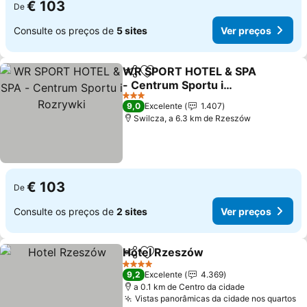
€ 103
De
Consulte os preços de
5 sites
Ver preços
WR SPORT HOTEL & SPA
Partilhar
Adicionar aos favoritos
- Centrum Sportu i
Rozrywki
Ver preços
3 Estrelas
9,0
Excelente
1.407
Swilcza, a 6.3 km de Rzeszów
€ 103
De
Consulte os preços de
2 sites
Ver preços
Hotel Rzeszów
Partilhar
Adicionar aos favoritos
Ver preços
4 Estrelas
9,2
Excelente
4.369
a 0.1 km de Centro da cidade
Vistas panorâmicas da cidade nos quartos
Ve