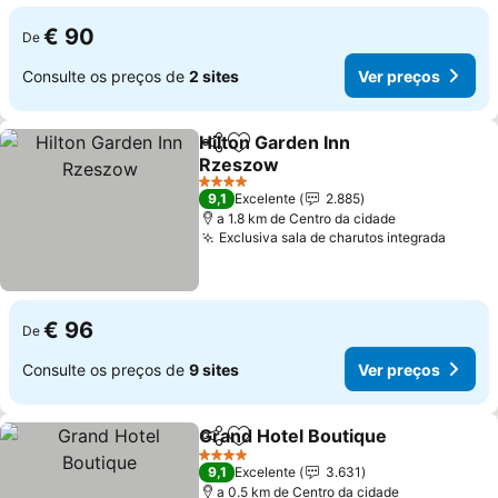
€ 90
De
Consulte os preços de
2 sites
Ver preços
Hilton Garden Inn
Partilhar
Adicionar aos favoritos
Rzeszow
Ver preços
4 Estrelas
9,1
Excelente
2.885
a 1.8 km de Centro da cidade
Exclusiva sala de charutos integrada
Ver p
€ 96
De
Consulte os preços de
9 sites
Ver preços
Grand Hotel Boutique
Partilhar
Adicionar aos favoritos
Ver 
4 Estrelas
9,1
Excelente
3.631
a 0.5 km de Centro da cidade