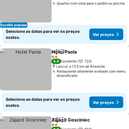
Quartos com vista para o jardim ou piscina
V
Escolha popular
Selecione as datas para ver os preços
Ver preços
exatos.
Hotel Paola
Partilhar
Adicionar aos favoritos
Ver preços
2 Estrelas
8,8
Excelente
722
Lancut, a 12.5 km de Rzeszów
Restaurante altamente avaliado com menu
diversificado
Selecione as datas para ver os preços
Ver preços
exatos.
Zajazd Gosciniec
Partilhar
Adicionar aos favoritos
Ver preç
2 Estrelas