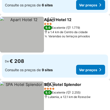
Consulte os preços de
6 sites
Ver preços
Apart Hotel 12
Partilhar
Adicionar aos favoritos
Ver preços
3 Estrelas
9,6
Excelente
1.779
a 1.4 km de Centro da cidade
Varandas ou terraços privados
Ver preços
€ 208
De
Consulte os preços de
9 sites
Ver preços
SPA Hotel Splendor
Partilhar
Adicionar aos favoritos
Ver pr
4 Estrelas
9,0
Excelente
2.255
Lubenia, a 12.1 km de Rzeszów