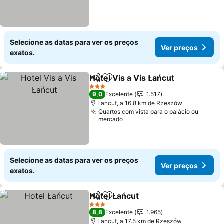
Selecione as datas para ver os preços
Ver preços
exatos.
Hotel Vis a Vis Łańcut
Partilhar
Adicionar aos favoritos
Ver 
3 Estrelas
9,0
Excelente
1.517
Lancut, a 16.8 km de Rzeszów
Quartos com vista para o palácio ou
mercado
Selecione as datas para ver os preços
Ver preços
exatos.
Hotel Łańcut
Partilhar
Adicionar aos favoritos
Ver preços
3 Estrelas
8,8
Excelente
1.965
Lancut, a 17.5 km de Rzeszów