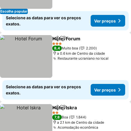
Escolha popular
Selecione as datas para ver os preços
Ver preços
exatos.
Hotel Forum
Partilhar
Adicionar aos favoritos
Ver preços
3 Estrelas
8,4
Muito boa
2.200
a 0.6 km de Centro da cidade
Restaurante ucraniano no local
Ver preço
Selecione as datas para ver os preços
Ver preços
exatos.
Hotel Iskra
Partilhar
Adicionar aos favoritos
Ver preços
2 Estrelas
7,8
Boa
1.844
a 2.1 km de Centro da cidade
Acomodação econômica
Ver preços