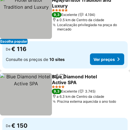
Hotel Bristol Tradition and
Partilhar
Adicionar aos favoritos
Luxury
Ver preços
5 Estrelas
9,3
Excelente
4.194
a 0.5 km de Centro da cidade
Localização privilegiada na praça do
mercado
Escolha popular
€ 116
De
Consulte os preços de
10 sites
Ver preços
Blue Diamond Hotel
Partilhar
Adicionar aos favoritos
Active SPA
Ver preços
4 Estrelas
9,3
Excelente
3.745
a 6.3 km de Centro da cidade
Piscina externa aquecida o ano todo
Ver p
€ 150
De