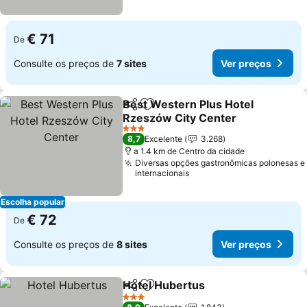
€ 71
De
Consulte os preços de
7 sites
Ver preços
Best Western Plus Hotel
Partilhar
Adicionar aos favoritos
Rzeszów City Center
Ver preços
3 Estrelas
8,7
Excelente
3.268
a 1.4 km de Centro da cidade
Diversas opções gastronômicas polonesas e
internacionais
Escolha popular
€ 72
De
Consulte os preços de
8 sites
Ver preços
Hotel Hubertus
Partilhar
Adicionar aos favoritos
Ver preços
3 Estrelas