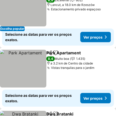
8,9
Excelente
602
Lancut, a 18.0 km de Rzeszów
Estacionamento privado espaçoso
Ver pre
Escolha popular
Selecione as datas para ver os preços
Ver preços
exatos.
Park Apartament
Partilhar
Adicionar aos favoritos
Ver preç
8,4
Muito boa
1.435
a 3.2 km de Centro da cidade
Vistas tranquilas para o jardim
Ver preços
Selecione as datas para ver os preços
Ver preços
exatos.
Dwa Bratanki