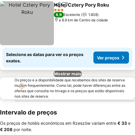
Hotel Cztery Pory Roku
Partilhar
Adicionar aos favoritos
Ve
3 Estrelas
8,9
Excelente
1.808
a 8.9 km de Centro da cidade
Selecione as datas para ver os preços
Ver preços
exatos.
Mostrar mais
Os preços e a disponibilidade que recebemos dos sites de reserva
mudam frequentemente. Como tal, pode haver diferenças entre as
ofertas que consulta no trivago e os preços que estão disponíveis
nos sites de reserva.
Intervalo de preços
Os preços de hotéis económicos em Rzeszów variam entre
‎€ 33
e
‎€ 208
por noite.