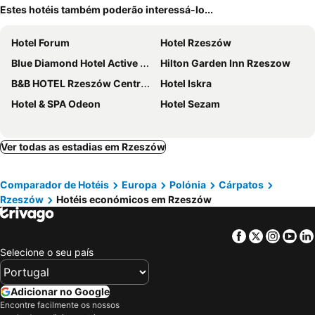
Estes hotéis também poderão interessá-lo...
Hotel Forum
Hotel Rzeszów
Blue Diamond Hotel Active SPA
Hilton Garden Inn Rzeszow
B&B HOTEL Rzeszów Centrum
Hotel Iskra
Hotel & SPA Odeon
Hotel Sezam
Ver todas as estadias em Rzeszów
Comparador de Hotéis
Europa
Polónia
Cárpatos
Rzeszów
Hotéis económicos em Rzeszów
Facebook
Twitter
Insta
Yo
Selecione o seu país
Adicionar no Google
Encontre facilmente os nossos