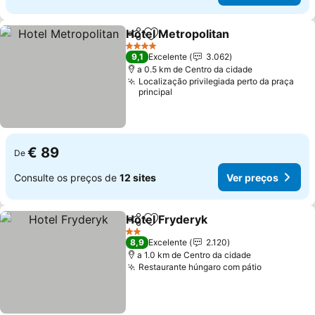
Hotel Metropolitan
Partilhar
Adicionar aos favoritos
Ver pre
4 Estrelas
9,1
Excelente
3.062
a 0.5 km de Centro da cidade
Localização privilegiada perto da praça
principal
€ 89
De
Consulte os preços de
12 sites
Ver preços
Hotel Fryderyk
Partilhar
Adicionar aos favoritos
Ver preços
2 Estrelas
8,9
Excelente
2.120
a 1.0 km de Centro da cidade
Restaurante húngaro com pátio
Ver preço