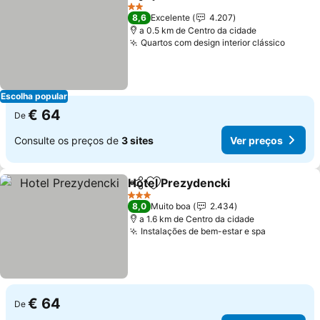
Partilhar
Adicionar aos favoritos
Ver preços
2 Estrelas
8,6
Excelente
4.207
a 0.5 km de Centro da cidade
Quartos com design interior clássico
Ver pr
Escolha popular
€ 64
De
Consulte os preços de
3 sites
Ver preços
Hotel Prezydencki
Partilhar
Adicionar aos favoritos
Ver pre
3 Estrelas
8,0
Muito boa
2.434
a 1.6 km de Centro da cidade
Instalações de bem-estar e spa
Ver preço
€ 64
De