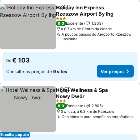
Holiday Inn Express
Partilhar
Adicionar aos favoritos
Rzeszow Airport By Ihg
Ver preços
3 Estrelas
9,0
Excelente
1.303
a 8.7 km de Centro da cidade
A poucos passos do Aeroporto Rzeszow
Jasionka
€ 103
De
Consulte os preços de
9 sites
Ver preços
Hotel Wellness & Spa
Partilhar
Adicionar aos favoritos
Nowy Dwór
Ver preços
3 Estrelas
8,9
Excelente
2.805
Swilcza, a 6.3 km de Rzeszów
Crio câmara para benefícios terapêuticos
Ve
Escolha popular