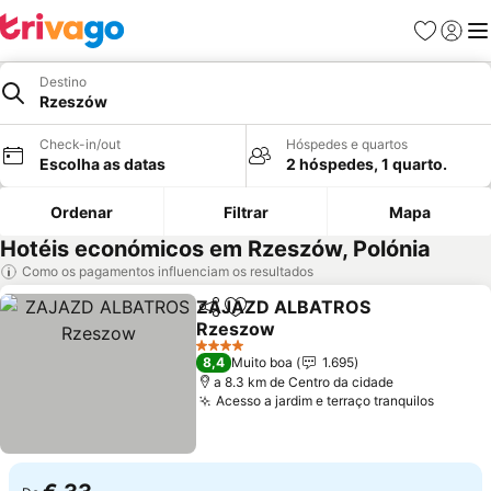
Favoritos
Iniciar
Me
Destino
Rzeszów
Check-in/out
Hóspedes e quartos
Escolha as datas
2 hóspedes, 1 quarto.
Ordenar
Filtrar
Mapa
Hotéis económicos em Rzeszów, Polónia
Como os pagamentos influenciam os resultados
ZAJAZD ALBATROS
Partilhar
Adicionar aos favoritos
Rzeszow
Ver preços
4 Estrelas
8,4
Muito boa
1.695
a 8.3 km de Centro da cidade
Acesso a jardim e terraço tranquilos
Ver pr