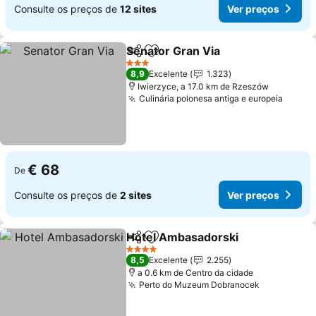
Consulte os preços de
12 sites
Ver preços
Senator Gran Via
Partilhar
Adicionar aos favoritos
Ver preç
3 Estrelas
8,9
Excelente
1.323
Iwierzyce, a 17.0 km de Rzeszów
Culinária polonesa antiga e europeia
Ver p
€ 68
De
Consulte os preços de
2 sites
Ver preços
Hotel Ambasadorski
Partilhar
Adicionar aos favoritos
Ver p
4 Estrelas
8,5
Excelente
2.255
a 0.6 km de Centro da cidade
Perto do Muzeum Dobranocek
Ver preço