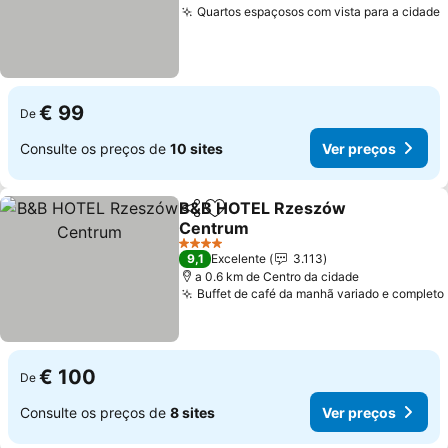
Quartos espaçosos com vista para a cidade
V
€ 99
De
Consulte os preços de
10 sites
Ver preços
B&B HOTEL Rzeszów
Partilhar
Adicionar aos favoritos
Centrum
Ver preços
4 Estrelas
9,1
Excelente
3.113
a 0.6 km de Centro da cidade
Buffet de café da manhã variado e completo
€ 100
De
Consulte os preços de
8 sites
Ver preços