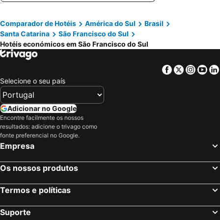
Tali House - Casa Hotel
Pousada Casa da Praia
Comparador de Hotéis
América do Sul
Brasil
Hotel São Francisco
Hotel Enseada
Santa Catarina
São Francisco do Sul
Fragata
Partner Itapoá Hotel
Hotéis económicos em São Francisco do Sul
Lofts Colina
Facebook
Twitter
Insta
Yo
Selecione o seu país
Adicionar no Google
Encontre facilmente os nossos
resultados: adicione o trivago como
fonte preferencial no Google.
Empresa
Os nossos produtos
Termos e políticas
Suporte