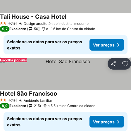
Tali House - Casa Hotel
Ver preços
Hotel
Design arquitetônico industrial moderno
Ver preços
2 Estrelas
9,7
Excelente
50
a 11.6 km de Centro da cidade
Selecione as datas para ver os preços
Ver preços
exatos.
Escolha popular
Partilhar
Ad
Hotel São Francisco
Ver preços
Hotel
Ambiente familiar
Ver preços
2 Estrelas
8,9
Excelente
215
a 5.5 km de Centro da cidade
Selecione as datas para ver os preços
Ver preços
exatos.