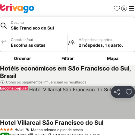
Favoritos
Iniciar
Me
Destino
São Francisco do Sul
Check-in/out
Hóspedes e quartos
Escolha as datas
2 hóspedes, 1 quarto.
Ordenar
Filtrar
Mapa
Hotéis económicos em São Francisco do Sul,
Brasil
Como os pagamentos influenciam os resultados
Escolha popular
Partilhar
Ad
Hotel Villareal São Francisco do Sul
Ver preços
Hotel
Marina privada e píer de pesca
Ver preços
4 Estrelas