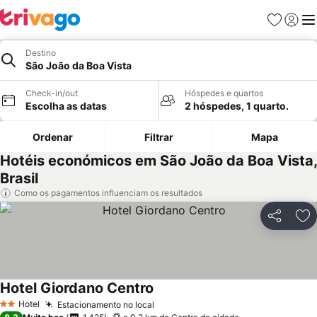
Favoritos
Iniciar
Me
Destino
São João da Boa Vista
Check-in/out
Hóspedes e quartos
Escolha as datas
2 hóspedes, 1 quarto.
Ordenar
Filtrar
Mapa
Hotéis económicos em São João da Boa Vista,
Brasil
Como os pagamentos influenciam os resultados
Partilhar
Ad
Hotel Giordano Centro
Hotel
Estacionamento no local
2 Estrelas