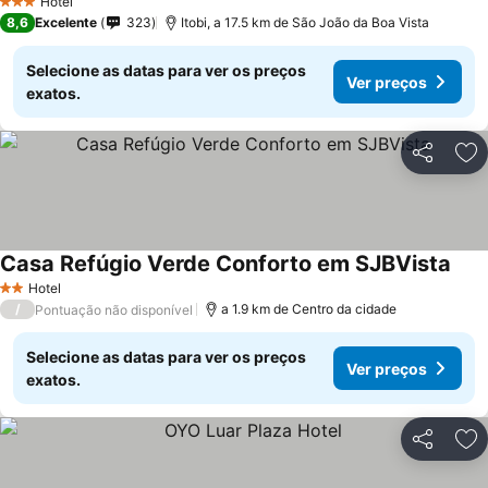
Hotel
3 Estrelas
8,6
Excelente
323
Itobi, a 17.5 km de São João da Boa Vista
Selecione as datas para ver os preços
Ver preços
exatos.
Partilhar
Ad
Casa Refúgio Verde Conforto em SJBVista
Hotel
2 Estrelas
/
a 1.9 km de Centro da cidade
Pontuação não disponível
Selecione as datas para ver os preços
Ver preços
exatos.
Partilhar
Ad