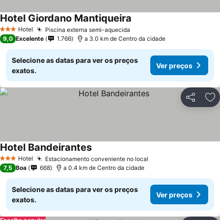
Hotel Giordano Mantiqueira
Hotel
Piscina externa semi-aquecida
3 Estrelas
9,0
Excelente
1.766
a 3.0 km de Centro da cidade
Selecione as datas para ver os preços
Ver preços
exatos.
Partilhar
Ad
Hotel Bandeirantes
Hotel
Estacionamento conveniente no local
3 Estrelas
7,5
Boa
668
a 0.4 km de Centro da cidade
Selecione as datas para ver os preços
Ver preços
exatos.