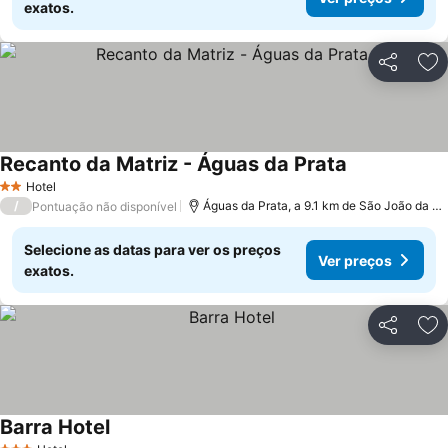
exatos.
Partilhar
Ad
Recanto da Matriz - Águas da Prata
Hotel
2 Estrelas
/
Águas da Prata, a 9.1 km de São João da Boa Vista
Pontuação não disponível
Selecione as datas para ver os preços
Ver preços
exatos.
Partilhar
Ad
Barra Hotel