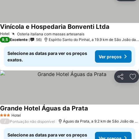
Vinícola e Hospedaria Bonventi Ltda
Hotel
Osteria italiana com massas artesanais
9,5
Excelente
56
Espírito Santo do Pinhal, a 19.9 km de São João da Boa Vista
Selecione as datas para ver os preços
Ver preços
exatos.
Partilhar
Ad
Grande Hotel Águas da Prata
Hotel
3 Estrelas
/
Águas da Prata, a 9.2 km de São João da Boa Vista
Pontuação não disponível
Selecione as datas para ver os preços
Ver preços