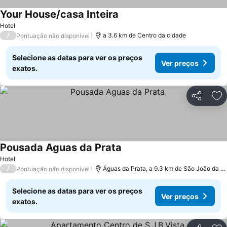
Your House/casa Inteira
Hotel
/
a 3.6 km de Centro da cidade
Pontuação não disponível
Selecione as datas para ver os preços
Ver preços
exatos.
Partilhar
Ad
Pousada Aguas da Prata
Hotel
/
Águas da Prata, a 9.3 km de São João da Boa Vista
Pontuação não disponível
Selecione as datas para ver os preços
Ver preços
exatos.