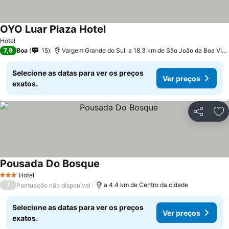
OYO Luar Plaza Hotel
Hotel
7,9
Boa
15
Vargem Grande do Sul, a 18.3 km de São João da Boa Vista
Selecione as datas para ver os preços
Ver preços
exatos.
Partilhar
Ad
Pousada Do Bosque
Hotel
3 Estrelas
/
a 4.4 km de Centro da cidade
Pontuação não disponível
Selecione as datas para ver os preços
Ver preços
exatos.