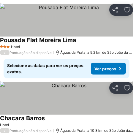
Partilhar
Ad
Pousada Flat Moreira Lima
Hotel
3 Estrelas
/
Águas da Prata, a 9.2 km de São João da Boa Vista
Pontuação não disponível
Selecione as datas para ver os preços
Ver preços
exatos.
Partilhar
Ad
Chacara Barros
Hotel
/
Águas da Prata, a 10.8 km de São João da Boa Vista
Pontuação não disponível