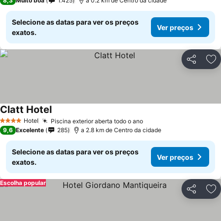
8,3
Muito boa
1.425
a 0.2 km de Centro da cidade
Selecione as datas para ver os preços
Ver preços
exatos.
Partilhar
Ad
Clatt Hotel
Hotel
Piscina exterior aberta todo o ano
4 Estrelas
9,6
Excelente
285
a 2.8 km de Centro da cidade
Selecione as datas para ver os preços
Ver preços
exatos.
Escolha popular
Partilhar
Ad