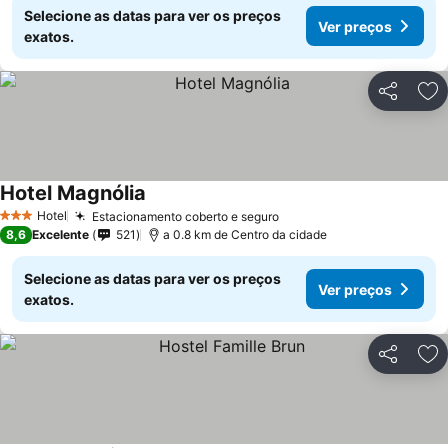
Selecione as datas para ver os preços
Ver preços
exatos.
Partilhar
Ad
Hotel Magnólia
Hotel
Estacionamento coberto e seguro
3 Estrelas
8,6
Excelente
521
a 0.8 km de Centro da cidade
Selecione as datas para ver os preços
Ver preços
exatos.
Partilhar
Ad