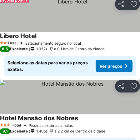
Escolha popular
Partilhar
Ad
Libero Hotel
Hotel
Estacionamento seguro no local
2 Estrelas
8,5
Excelente
1.932
a 0.1 km de Centro da cidade
Selecione as datas para ver os preços
Ver preços
exatos.
Partilhar
Ad
Hotel Mansão dos Nobres
Hotel
Piscinas externas amplas
3 Estrelas
9,1
Excelente
1.405
a 2.2 km de Centro da cidade