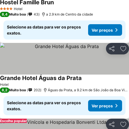
Hostel Famille Brun
Hotel
4 Estrelas
8,4
Muito boa
43
a 2.9 km de Centro da cidade
Selecione as datas para ver os preços
Ver preços
exatos.
Partilhar
Ad
Grande Hotel Águas da Prata
Hotel
8,2
Muito boa
202
Águas da Prata, a 9.2 km de São João da Boa Vista
Selecione as datas para ver os preços
Ver preços
exatos.
Escolha popular
Partilhar
Ad