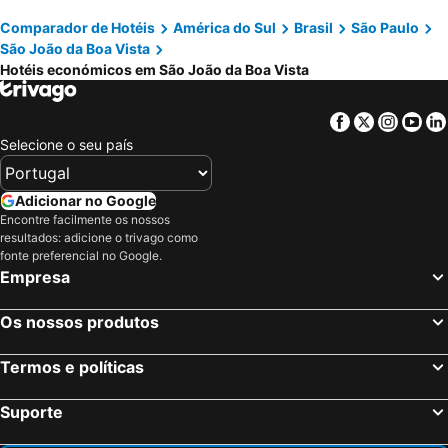
Comparador de Hotéis
América do Sul
Brasil
São Paulo
São João da Boa Vista
Hotéis económicos em São João da Boa Vista
Facebook
Twitter
Insta
Yo
Selecione o seu país
Adicionar no Google
Encontre facilmente os nossos
resultados: adicione o trivago como
fonte preferencial no Google.
Empresa
Os nossos produtos
Termos e políticas
Suporte