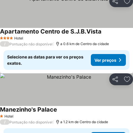
Partilhar
Ad
Apartamento Centro de S.J.B.Vista
Hotel
4 Estrelas
/
a 0.6 km de Centro da cidade
Pontuação não disponível
Selecione as datas para ver os preços
Ver preços
exatos.
Partilhar
Ad
Manezinho's Palace
Hotel
1 Estrelas
/
a 1.2 km de Centro da cidade
Pontuação não disponível