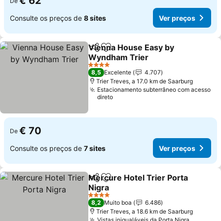
€ 62
De
Consulte os preços de
8 sites
Ver preços
Vienna House Easy by
Partilhar
Adicionar aos favoritos
Wyndham Trier
4 Estrelas
8,5
Excelente
4.707
Trier Treves, a 17.0 km de Saarburg
Estacionamento subterrâneo com acesso
direto
€ 70
De
Consulte os preços de
7 sites
Ver preços
Mercure Hotel Trier Porta
Partilhar
Adicionar aos favoritos
Nigra
4 Estrelas
8,2
Muito boa
6.486
Trier Treves, a 18.6 km de Saarburg
Vistas inigualáveis da Porta Nigra