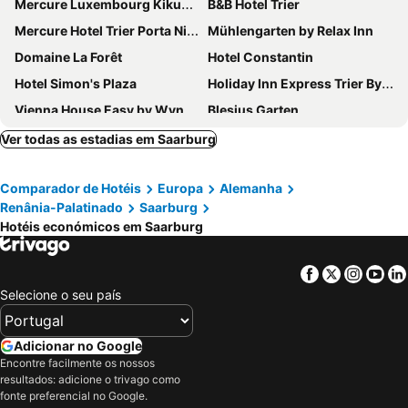
Mercure Luxembourg Kikuoka Golf & Spa
B&B Hotel Trier
Mercure Hotel Trier Porta Nigra
Mühlengarten by Relax Inn
Domaine La Forêt
Hotel Constantin
Hotel Simon's Plaza
Holiday Inn Express Trier By Ihg
Vienna House Easy by Wyndham Trier
Blesius Garten
ibis Styles Trier
Ricks City Hotel
Ver todas as estadias em Saarburg
Hotel Erasmus - Mein Genuss- und Wellnesshotel
Victor's Residenz-Hotel Schloss Berg
Comparador de Hotéis
Europa
Alemanha
Coffee Fellows Hotel Trier
Hotel Feilen-Wolff
Renânia-Palatinado
Saarburg
Schroeders Stadtwaldhotel
ante porta DAS STADTHOTEL
Hotéis económicos em Saarburg
Berghotel Kockelsberg
Hotel am Markt
Weinhotel Ayler Kupp
Weinhotel Restaurant Klostermühle
Facebook
Twitter
Insta
Yo
Selecione o seu país
Park Hotel
Buchnas Landhotel Saarschleife
Scheid´s Hotel – Restaurant
Waldhotel Albachmühle
Adicionar no Google
Hotel de l'Ecluse Superior
Hotel de l' Esplanade
Encontre facilmente os nossos
Hotel Sonnenhof
L' Angolo Ristorante & Hotel GmbH
resultados: adicione o trivago como
fonte preferencial no Google.
Landhotel Saar-Mosel
Best Western Hotel Trier City