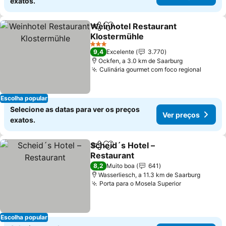
exatos.
Weinhotel Restaurant
Partilhar
Adicionar aos favoritos
Klostermühle
3 Estrelas
9,4
Excelente
3.770
Ockfen, a 3.0 km de Saarburg
Culinária gourmet com foco regional
Escolha popular
Selecione as datas para ver os preços
Ver preços
exatos.
Scheid´s Hotel –
Partilhar
Adicionar aos favoritos
Restaurant
8,2
Muito boa
641
Wasserliesch, a 11.3 km de Saarburg
Porta para o Mosela Superior
Escolha popular