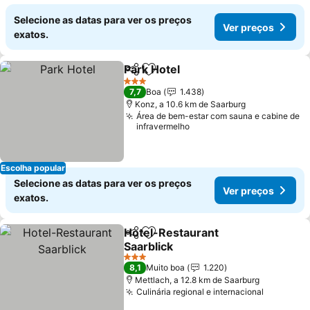
Selecione as datas para ver os preços
Ver preços
exatos.
Park Hotel
Partilhar
Adicionar aos favoritos
3 Estrelas
7,7
Boa
1.438
Konz, a 10.6 km de Saarburg
Área de bem-estar com sauna e cabine de
infravermelho
Escolha popular
Selecione as datas para ver os preços
Ver preços
exatos.
Hotel-Restaurant
Partilhar
Adicionar aos favoritos
Saarblick
3 Estrelas
8,1
Muito boa
1.220
Mettlach, a 12.8 km de Saarburg
Culinária regional e internacional