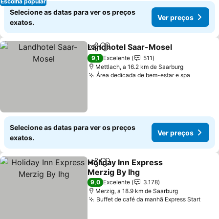
Escolha popular
Selecione as datas para ver os preços
Ver preços
exatos.
Landhotel Saar-Mosel
Partilhar
Adicionar aos favoritos
9,1
Excelente
511
Mettlach, a 16.2 km de Saarburg
Área dedicada de bem-estar e spa
Selecione as datas para ver os preços
Ver preços
exatos.
Holiday Inn Express
Partilhar
Adicionar aos favoritos
Merzig By Ihg
9,0
Excelente
3.178
Merzig, a 18.9 km de Saarburg
Buffet de café da manhã Express Start