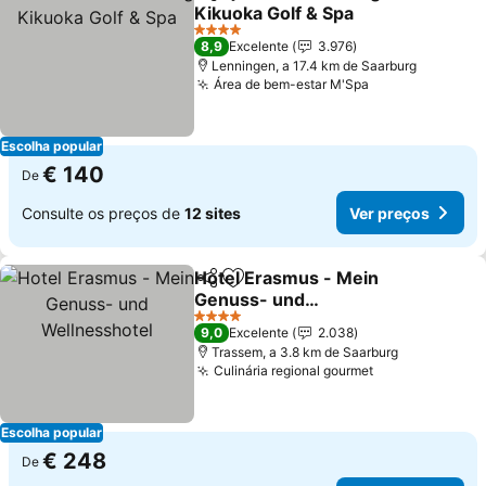
Partilhar
Adicionar aos favoritos
Kikuoka Golf & Spa
4 Estrelas
8,9
Excelente
3.976
Lenningen, a 17.4 km de Saarburg
Área de bem-estar M'Spa
Escolha popular
€ 140
De
Consulte os preços de
12 sites
Ver preços
Hotel Erasmus - Mein
Partilhar
Adicionar aos favoritos
Genuss- und
Wellnesshotel
4 Estrelas
9,0
Excelente
2.038
Trassem, a 3.8 km de Saarburg
Culinária regional gourmet
Escolha popular
€ 248
De