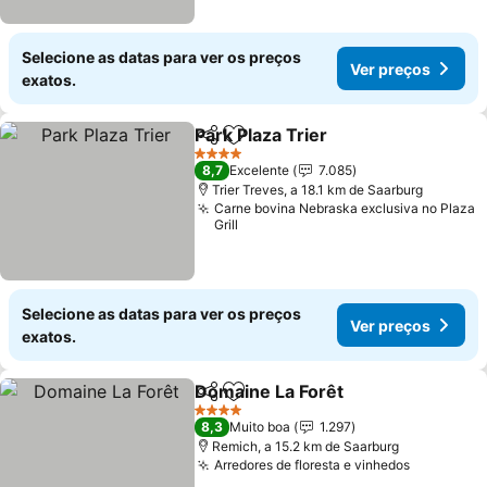
Selecione as datas para ver os preços
Ver preços
exatos.
Park Plaza Trier
Partilhar
Adicionar aos favoritos
4 Estrelas
8,7
Excelente
7.085
Trier Treves, a 18.1 km de Saarburg
Carne bovina Nebraska exclusiva no Plaza
Grill
Selecione as datas para ver os preços
Ver preços
exatos.
Domaine La Forêt
Partilhar
Adicionar aos favoritos
4 Estrelas
8,3
Muito boa
1.297
Remich, a 15.2 km de Saarburg
Arredores de floresta e vinhedos