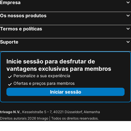
Empresa
Hotel Deutscher Hof
Schroeders City-Style-Hotel
Park Plaza Trier
Romantik Hotel Zur Glocke
Os nossos produtos
Zum Christophel
Paulin Hotel Trier
Termos e políticas
Hotel Perler Hof
Holiday Inn Express Merzig By Ihg
Hotel Restaurant Roemer
Fronhof
Suporte
Hotel Restaurant Balkan
Wein Erlebnis Hotel Maimühle
Inicie sessão para desfrutar de
vantagens exclusivas para membros
Personalize a sua experiência
Ofertas e preços para membros
Iniciar sessão
trivago N.V.
, Kesselstraße 5 – 7, 40221 Düsseldorf, Alemanha
Direitos autorais 2026 trivago | Todos os direitos reservados.