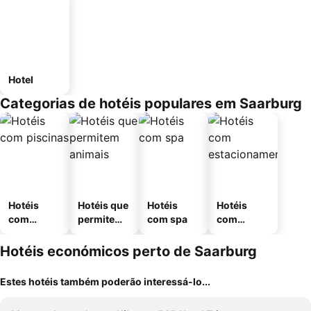
Hotel
Categorias de hotéis populares em Saarburg
Hotéis
Hotéis que
Hotéis
Hotéis
com
permitem
com spa
com
piscinas
animais
estaciona
mento
Hotéis económicos perto de Saarburg
Estes hotéis também poderão interessá-lo...