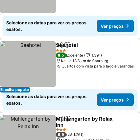
Selecione as datas para ver os preços
Ver preços
exatos.
Seehotel
Partilhar
Adicionar aos favoritos
3 Estrelas
8,5
Excelente
1.391
Kell, a 18.8 km de Saarburg
Quartos com vista para o lago e varandas
Escolha popular
Selecione as datas para ver os preços
Ver preços
exatos.
Mühlengarten by Relax
Partilhar
Adicionar aos favoritos
Inn
3 Estrelas
6,9
1.761