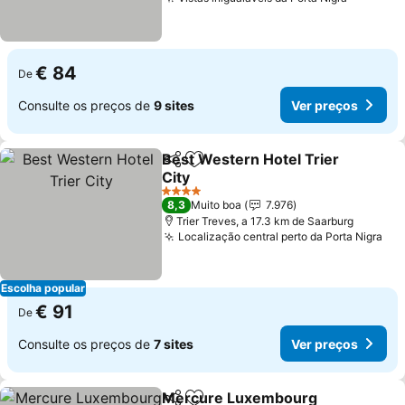
€ 84
De
Consulte os preços de
9 sites
Ver preços
Best Western Hotel Trier
Partilhar
Adicionar aos favoritos
City
4 Estrelas
8,3
Muito boa
7.976
Trier Treves, a 17.3 km de Saarburg
Localização central perto da Porta Nigra
Escolha popular
€ 91
De
Consulte os preços de
7 sites
Ver preços
Mercure Luxembourg