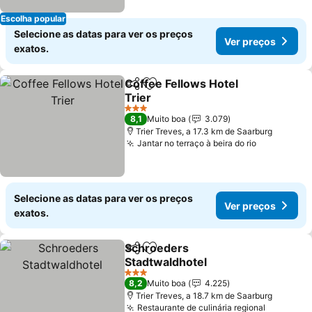
Escolha popular
Selecione as datas para ver os preços
Ver preços
exatos.
Coffee Fellows Hotel
Partilhar
Adicionar aos favoritos
Trier
3 Estrelas
8,1
Muito boa
3.079
Trier Treves, a 17.3 km de Saarburg
Jantar no terraço à beira do rio
Selecione as datas para ver os preços
Ver preços
exatos.
Schroeders
Partilhar
Adicionar aos favoritos
Stadtwaldhotel
3 Estrelas
8,2
Muito boa
4.225
Trier Treves, a 18.7 km de Saarburg
Restaurante de culinária regional