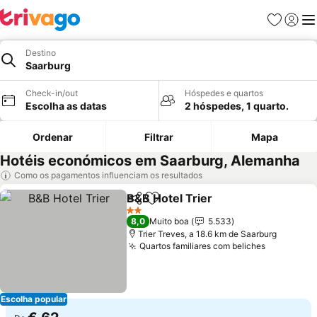
Favoritos
Iniciar
Me
Destino
Saarburg
Check-in/out
Hóspedes e quartos
Escolha as datas
2 hóspedes, 1 quarto.
Ordenar
Filtrar
Mapa
Hotéis económicos em Saarburg, Alemanha
Como os pagamentos influenciam os resultados
B&B Hotel Trier
Partilhar
Adicionar aos favoritos
2 Estrelas
8,0
Muito boa
5.533
Trier Treves, a 18.6 km de Saarburg
Quartos familiares com beliches
Escolha popular