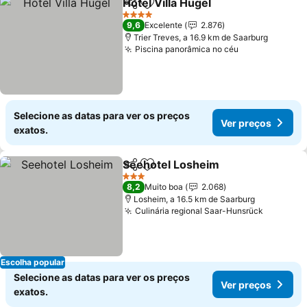
Hotel Villa Hügel
Partilhar
Adicionar aos favoritos
4 Estrelas
9,6
Excelente
2.876
Trier Treves, a 16.9 km de Saarburg
Piscina panorâmica no céu
Selecione as datas para ver os preços
Ver preços
exatos.
Seehotel Losheim
Partilhar
Adicionar aos favoritos
3 Estrelas
8,2
Muito boa
2.068
Losheim, a 16.5 km de Saarburg
Culinária regional Saar-Hunsrück
Escolha popular
Selecione as datas para ver os preços
Ver preços
exatos.