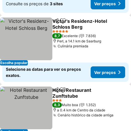
Consulte os preços de
3 sites
Ver preços
Victor's Residenz-Hotel
Partilhar
Adicionar aos favoritos
Schloss Berg
5 Estrelas
8,7
Excelente
7.836
Perl, a 14.1 km de Saarburg
Culinária premiada
Escolha popular
Selecione as datas para ver os preços
Ver preços
exatos.
Hotel Restaurant
Partilhar
Adicionar aos favoritos
Zunftstube
3 Estrelas
8,3
Muito boa
1.352
a 0.4 km de Centro da cidade
Cenário histórico da cidade antiga