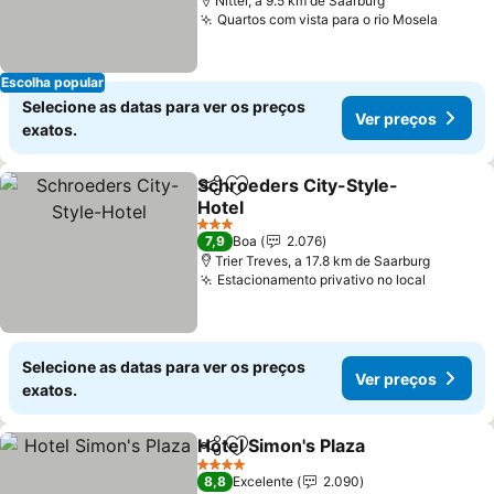
Nittel, a 9.5 km de Saarburg
Quartos com vista para o rio Mosela
Escolha popular
Selecione as datas para ver os preços
Ver preços
exatos.
Schroeders City-Style-
Partilhar
Adicionar aos favoritos
Hotel
3 Estrelas
7,9
Boa
2.076
Trier Treves, a 17.8 km de Saarburg
Estacionamento privativo no local
Selecione as datas para ver os preços
Ver preços
exatos.
Hotel Simon's Plaza
Partilhar
Adicionar aos favoritos
4 Estrelas
8,8
Excelente
2.090