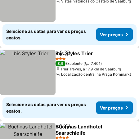
Vistas históricas do Castelo de Saarburg
Selecione as datas para ver os preços
Ver preços
exatos.
ibis Styles Trier
Partilhar
Adicionar aos favoritos
3 Estrelas
8,5
Excelente
7.401
Trier Treves, a 17.9 km de Saarburg
Localização central na Praça Kornmarkt
Selecione as datas para ver os preços
Ver preços
exatos.
Buchnas Landhotel
Partilhar
Adicionar aos favoritos
Saarschleife