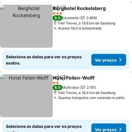
Berghotel Kockelsberg
Partilhar
Adicionar aos favoritos
3 Estrelas
8,5
Excelente
3.869
Trier Treves, a 19.8 km de Saarburg
Acesso fácil à autoestrada
Selecione as datas para ver os preços
Ver preços
exatos.
Hotel Feilen-Wolff
Partilhar
Adicionar aos favoritos
2 Estrelas
8,0
Muito boa
2.161
Trier Treves, a 18.4 km de Saarburg
Quartos tranquilos com varanda no pátio
Selecione as datas para ver os preços
Ver preços