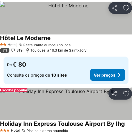
Partilhar
Ad
Hôtel Le Moderne
Ver preços
Hotel
Restaurante europeu no local
Ver preços
2 Estrelas
7,1
819
Toulouse, a 16.3 km de Saint-Jory
€ 80
De
Consulte os preços de
10 sites
Ver preços
Escolha popular
Partilhar
Ad
Holiday Inn Express Toulouse Airport By Ihg
Ver
Hotel
Piscina externa aquecida
Ver preços