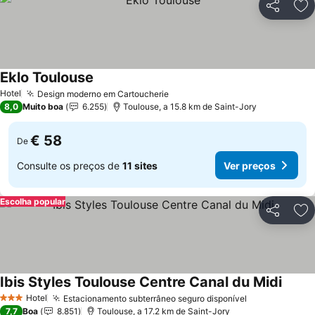
Partilhar
Ad
Eklo Toulouse
Ver preços
Hotel
Design moderno em Cartoucherie
Ver preços
8,0
Muito boa
6.255
Toulouse, a 15.8 km de Saint-Jory
€ 58
De
Consulte os preços de
11 sites
Ver preços
Escolha popular
Partilhar
Ad
Ibis Styles Toulouse Centre Canal du Midi
Ver p
Hotel
Estacionamento subterrâneo seguro disponível
Ver preços
3 Estrelas
7,7
Boa
8.851
Toulouse, a 17.2 km de Saint-Jory