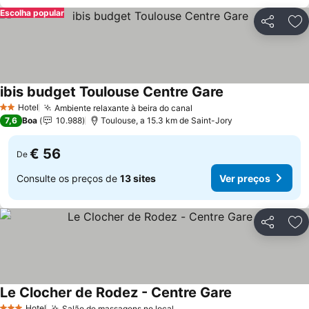
Escolha popular
Partilhar
Ad
ibis budget Toulouse Centre Gare
Ver preços
Hotel
Ambiente relaxante à beira do canal
Ver preços
2 Estrelas
7,6
Boa
10.988
Toulouse, a 15.3 km de Saint-Jory
€ 56
De
Consulte os preços de
13 sites
Ver preços
Partilhar
Ad
Le Clocher de Rodez - Centre Gare
Ver preços
Hotel
Salão de massagens no local