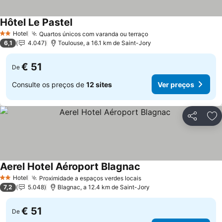
Hôtel Le Pastel
Ver preços
Hotel
Quartos únicos com varanda ou terraço
Ver preços
2 Estrelas
6,1
4.047
Toulouse, a 16.1 km de Saint-Jory
€ 51
De
Consulte os preços de
12 sites
Ver preços
Partilhar
Ad
Aerel Hotel Aéroport Blagnac
Ver preços
Hotel
Proximidade a espaços verdes locais
Ver preços
2 Estrelas
7,2
5.048
Blagnac, a 12.4 km de Saint-Jory
€ 51
De