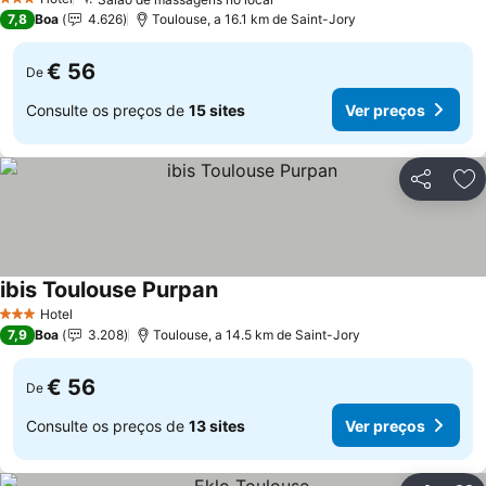
Ver preços
3 Estrelas
7,8
Boa
4.626
Toulouse, a 16.1 km de Saint-Jory
€ 56
De
Consulte os preços de
15 sites
Ver preços
Partilhar
Ad
ibis Toulouse Purpan
Ver preços
Hotel
3 Estrelas
7,9
Boa
3.208
Toulouse, a 14.5 km de Saint-Jory
€ 56
De
Consulte os preços de
13 sites
Ver preços