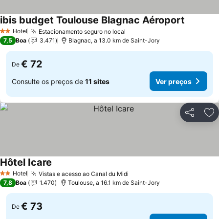
ibis budget Toulouse Blagnac Aéroport
Ver preç
Hotel
Estacionamento seguro no local
Ver preços
2 Estrelas
7,5
Boa
3.471
Blagnac, a 13.0 km de Saint-Jory
€ 72
De
Consulte os preços de
11 sites
Ver preços
Partilhar
Ad
Hôtel Icare
Ver preços
Hotel
Vistas e acesso ao Canal du Midi
Ver preços
2 Estrelas
7,8
Boa
1.470
Toulouse, a 16.1 km de Saint-Jory
€ 73
De