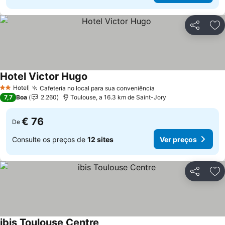
Partilhar
Ad
Hotel Victor Hugo
Ver preços
Hotel
Cafeteria no local para sua conveniência
Ver preços
2 Estrelas
7,7
Boa
2.260
Toulouse, a 16.3 km de Saint-Jory
€ 76
De
Consulte os preços de
12 sites
Ver preços
Partilhar
Ad
ibis Toulouse Centre