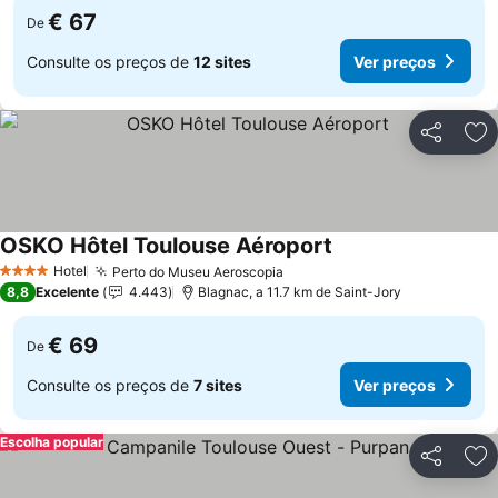
€ 67
De
Consulte os preços de
12 sites
Ver preços
Partilhar
Ad
OSKO Hôtel Toulouse Aéroport
Ver preços
Hotel
Perto do Museu Aeroscopia
Ver preços
4 Estrelas
8,8
Excelente
4.443
Blagnac, a 11.7 km de Saint-Jory
€ 69
De
Consulte os preços de
7 sites
Ver preços
Escolha popular
Partilhar
Ad