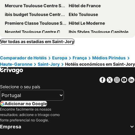
Mercure Toulouse Centre Saint-Georges Hotel
Hôtel de France
ibis budget Toulouse Centre Gare
Eklo Toulouse
Premiere Classe Toulouse Sesquières
Hôtel Le Moderne
Novotel Toulouse Centre Compans Caffarelli
Ibis Styles Toulouse Capitole
Quality Hotel Toulouse Centre
Le Clocher de Rodez - Centre Gare
Ver todas as estadias em Saint-Jory
Mama Shelter Toulouse
Mercure Toulouse Centre Compans
Comparador de Hotéis
Europa
França
Médios Pirinéus
Novotel Toulouse Centre Wilson
Hôtel Riquet
Haute-Garonne
Saint-Jory
Hotéis económicos em Saint-Jory
The Social Hub Toulouse
Le Grand Balcon Hotel
Ibis Styles Toulouse Centre Canal du Midi
B&B HOTEL Toulouse Centre Canal du Midi
Facebook
Twitter
Insta
Yo
Hôtel Le Pastel
Hôtel Ours Blanc - Wilson
Selecione o seu país
Résidence le Pastel François Verdier
Grand Hôtel d'Orléans
Citiz Hotel
Hotel Innes by HappyCulture
Adicionar no Google
Encontre facilmente os nossos
Hotel Albert 1er
Hôtel des Beaux-Arts Toulouse
resultados: adicione o trivago como
Aparthotel Adagio Access Toulouse Jolimont
ibis Toulouse Purpan
fonte preferencial no Google.
Empresa
Nemea Appart Hotel Toulouse Aéroport
ibis Toulouse Gare Matabiau