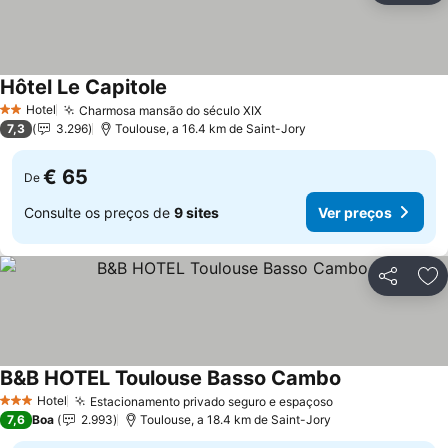
Hôtel Le Capitole
Ver preços
Hotel
Charmosa mansão do século XIX
Ver preços
2 Estrelas
7,3
3.296
Toulouse, a 16.4 km de Saint-Jory
€ 65
De
Consulte os preços de
9 sites
Ver preços
Partilhar
Ad
B&B HOTEL Toulouse Basso Cambo
Ver preços
Hotel
Estacionamento privado seguro e espaçoso
Ver preços
3 Estrelas
7,6
Boa
2.993
Toulouse, a 18.4 km de Saint-Jory