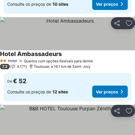
Consulte os preços de
10 sites
Ver preços
Partilhar
Ad
Hotel Ambassadeurs
Ver preços
Hotel
Quartos com opções flexíveis para dormir
Ver preços
2 Estrelas
7,2
4.171
Toulouse, a 16.1 km de Saint-Jory
€ 52
De
Consulte os preços de
12 sites
Ver preços
Partilhar
Ad