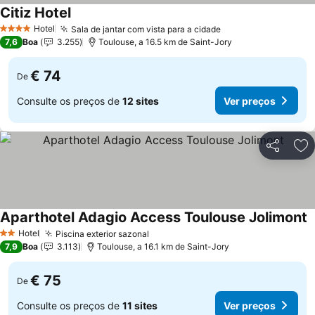
Citiz Hotel
Ver preços
Hotel
Sala de jantar com vista para a cidade
Ver preços
4 Estrelas
7,6
Boa
3.255
Toulouse, a 16.5 km de Saint-Jory
€ 74
De
Consulte os preços de
12 sites
Ver preços
Partilhar
Ad
Aparthotel Adagio Access Toulouse Jolimont
V
Hotel
Piscina exterior sazonal
Ver preços
2 Estrelas
7,9
Boa
3.113
Toulouse, a 16.1 km de Saint-Jory
€ 75
De
Consulte os preços de
11 sites
Ver preços