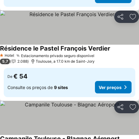
Partilhar
Ad
Résidence le Pastel François Verdier
Ver preços
Hotel
Estacionamento privado seguro disponível
Ver preços
1 Estrelas
5,7
2.088
Toulouse, a 17.0 km de Saint-Jory
€ 54
De
Consulte os preços de
9 sites
Ver preços
Partilhar
Ad
Campanile Toulouse - Blagnac Aéroport