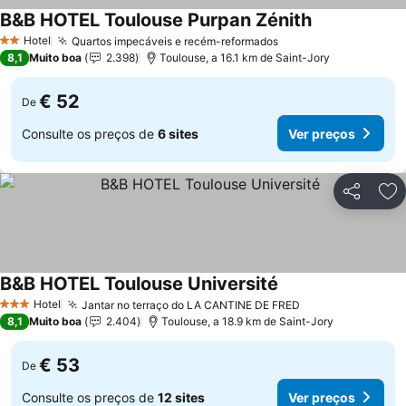
B&B HOTEL Toulouse Purpan Zénith
Ver preços
Hotel
Quartos impecáveis e recém-reformados
Ver preços
2 Estrelas
8,1
Muito boa
2.398
Toulouse, a 16.1 km de Saint-Jory
€ 52
De
Consulte os preços de
6 sites
Ver preços
Partilhar
Ad
B&B HOTEL Toulouse Université
Ver preços
Hotel
Jantar no terraço do LA CANTINE DE FRED
Ver preços
3 Estrelas
8,1
Muito boa
2.404
Toulouse, a 18.9 km de Saint-Jory
€ 53
De
Consulte os preços de
12 sites
Ver preços