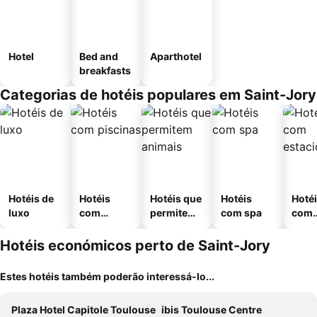
Hotel
Bed and
Aparthotel
breakfasts
Categorias de hotéis populares em Saint-Jory
Hotéis de
Hotéis
Hotéis que
Hotéis
Hoté
luxo
com
permitem
com spa
com
piscinas
animais
esta
ment
Hotéis económicos perto de Saint-Jory
Estes hotéis também poderão interessá-lo...
Plaza Hotel Capitole Toulouse
ibis Toulouse Centre