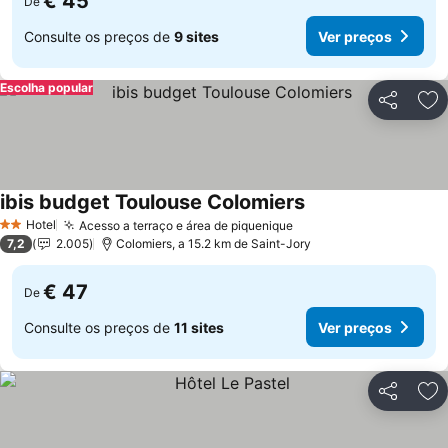
€ 45
De
Consulte os preços de
9 sites
Ver preços
Escolha popular
Partilhar
Ad
ibis budget Toulouse Colomiers
Ver preços
Hotel
Acesso a terraço e área de piquenique
Ver preços
2 Estrelas
7,2
2.005
Colomiers, a 15.2 km de Saint-Jory
€ 47
De
Consulte os preços de
11 sites
Ver preços
Partilhar
Ad