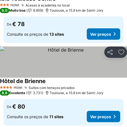
Ver preços
Hotel
Acesso à academia no local
Ver preços
3 Estrelas
8,0
Muito boa
6.859
Toulouse, a 15.9 km de Saint-Jory
€ 78
De
Consulte os preços de
13 sites
Ver preços
Partilhar
Ad
Hôtel de Brienne
Ver preços
Hotel
Suítes com terraços privados
Ver preços
4 Estrelas
8,6
Excelente
3.731
Toulouse, a 15.8 km de Saint-Jory
€ 80
De
Consulte os preços de
11 sites
Ver preços