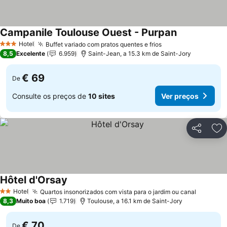
Campanile Toulouse Ouest - Purpan
Ver preços
Hotel
Buffet variado com pratos quentes e frios
Ver preços
3 Estrelas
8,5
Excelente
6.959
Saint-Jean, a 15.3 km de Saint-Jory
€ 69
De
Consulte os preços de
10 sites
Ver preços
Partilhar
Ad
Hôtel d'Orsay
Ver preços
Hotel
Quartos insonorizados com vista para o jardim ou canal
Ver pre
2 Estrelas
8,3
Muito boa
1.719
Toulouse, a 16.1 km de Saint-Jory
€ 70
De