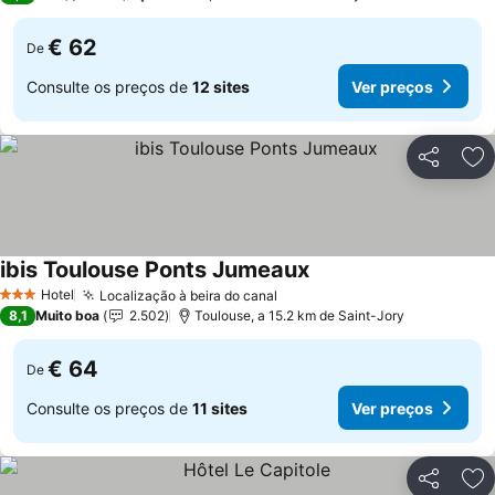
€ 62
De
Consulte os preços de
12 sites
Ver preços
Partilhar
Ad
ibis Toulouse Ponts Jumeaux
Ver preços
Hotel
Localização à beira do canal
Ver preços
3 Estrelas
8,1
Muito boa
2.502
Toulouse, a 15.2 km de Saint-Jory
€ 64
De
Consulte os preços de
11 sites
Ver preços
Partilhar
Ad