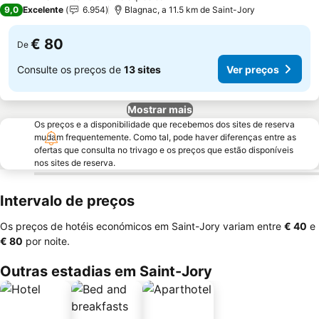
3 Estrelas
9,0
Excelente
6.954
Blagnac, a 11.5 km de Saint-Jory
€ 80
De
Consulte os preços de
13 sites
Ver preços
Mostrar mais
Os preços e a disponibilidade que recebemos dos sites de reserva
mudam frequentemente. Como tal, pode haver diferenças entre as
ofertas que consulta no trivago e os preços que estão disponíveis
nos sites de reserva.
Intervalo de preços
Os preços de hotéis económicos em Saint-Jory variam entre
‎€ 40
e
‎€ 80
por noite.
Outras estadias em Saint-Jory