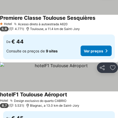
Premiere Classe Toulouse Sesquières
Ver preços
Hotel
Acesso direto à autoestrada A620
Ver preços
1 Estrelas
5,9
4.771
Toulouse, a 11.4 km de Saint-Jory
€ 44
De
Consulte os preços de
9 sites
Ver preços
Partilhar
Ad
hotelF1 Toulouse Aéroport
Ver preços
Hotel
Design exclusivo do quarto CABRIO
Ver preços
6,7
5.531
Blagnac, a 13.0 km de Saint-Jory