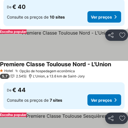
€ 40
De
Consulte os preços de
10 sites
Ver preços
Escolha popular
Partilhar
Ad
Premiere Classe Toulouse Nord - L'Union
Ver pre
Hotel
Opção de hospedagem econômica
Ver preços
1 Estrelas
5,7
2.545
L'Union, a 13.6 km de Saint-Jory
€ 44
De
Consulte os preços de
7 sites
Ver preços
Escolha popular
Partilhar
Ad