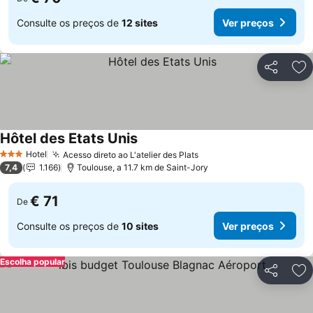
Consulte os preços de
12 sites
Ver preços
Partilhar
Ad
Hôtel des Etats Unis
Ver preços
Hotel
Acesso direto ao L'atelier des Plats
Ver preços
3 Estrelas
7,4
1.166
Toulouse, a 11.7 km de Saint-Jory
€ 71
De
Consulte os preços de
10 sites
Ver preços
Escolha popular
Partilhar
Ad