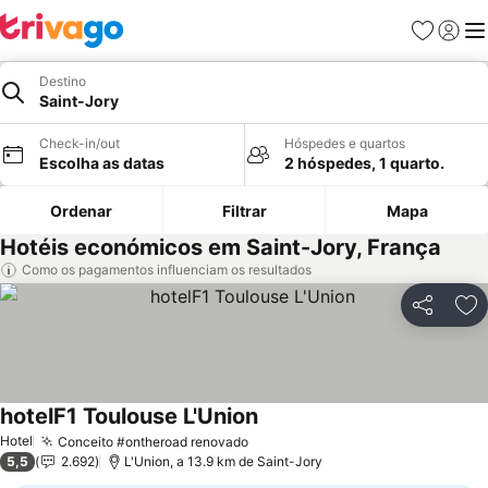
Favoritos
Iniciar
Me
Destino
Saint-Jory
Check-in/out
Hóspedes e quartos
Escolha as datas
2 hóspedes, 1 quarto.
Ordenar
Filtrar
Mapa
Hotéis económicos em Saint-Jory, França
Como os pagamentos influenciam os resultados
Partilhar
Ad
hotelF1 Toulouse L'Union
Ver preços
Hotel
Conceito #ontheroad renovado
Ver preços
5,5
2.692
L'Union, a 13.9 km de Saint-Jory