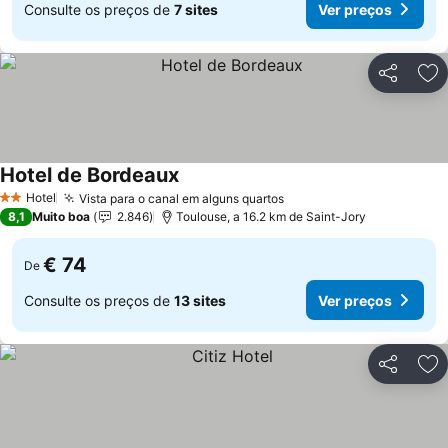
Consulte os preços de
7 sites
Ver preços
Partilhar
Ad
Hotel de Bordeaux
Ver preços
Hotel
Vista para o canal em alguns quartos
Ver preços
2 Estrelas
8,1
Muito boa
2.846
Toulouse, a 16.2 km de Saint-Jory
€ 74
De
Consulte os preços de
13 sites
Ver preços
Partilhar
Ad