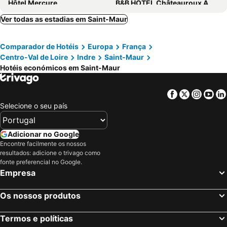
Hôtel Mercure
B&B HOTEL Châteauroux A20 L'Occitane
Logis Hotel Relais Saint Jacques - Châteauroux
Fasthotel Chateauroux
Ver todas as estadias em Saint-Maur
Comparador de Hotéis
Europa
França
Centro-Val de Loire
Indre
Saint-Maur
Hotéis económicos em Saint-Maur
Facebook
Twitter
Insta
Yo
Selecione o seu país
Adicionar no Google
Encontre facilmente os nossos
resultados: adicione o trivago como
fonte preferencial no Google.
Empresa
Os nossos produtos
Termos e políticas