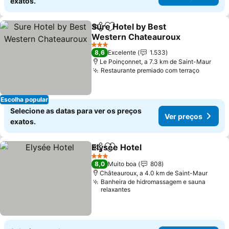
exatos.
Sure Hotel by Best
Partilhar
Adicionar aos favoritos
Western Chateauroux
3 Estrelas
8,6
Excelente
1.533
Le Poinçonnet, a 7.3 km de Saint-Maur
Restaurante premiado com terraço
Escolha popular
Selecione as datas para ver os preços
Ver preços
exatos.
Elysée Hotel
Partilhar
Adicionar aos favoritos
3 Estrelas
8,0
Muito boa
808
Châteauroux, a 4.0 km de Saint-Maur
Banheira de hidromassagem e sauna
relaxantes