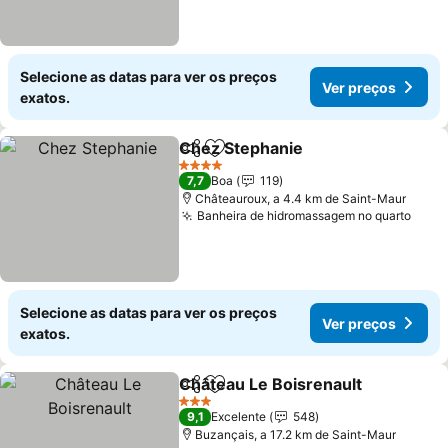
Selecione as datas para ver os preços
Ver preços
exatos.
Chez Stephanie
Partilhar
Adicionar aos favoritos
4 Estrelas
7,7
Boa
119
Châteauroux, a 4.4 km de Saint-Maur
Banheira de hidromassagem no quarto
Selecione as datas para ver os preços
Ver preços
exatos.
Château Le Boisrenault
Partilhar
Adicionar aos favoritos
3 Estrelas
9,1
Excelente
548
Buzançais, a 17.2 km de Saint-Maur