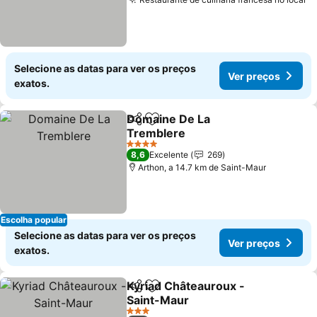
Selecione as datas para ver os preços
Ver preços
exatos.
Domaine De La
Partilhar
Adicionar aos favoritos
Tremblere
4 Estrelas
8,6
Excelente
269
Arthon, a 14.7 km de Saint-Maur
Escolha popular
Selecione as datas para ver os preços
Ver preços
exatos.
Kyriad Châteauroux -
Partilhar
Adicionar aos favoritos
Saint-Maur
3 Estrelas