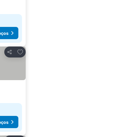
eços
Adicionar aos favoritos
Partilhar
eços