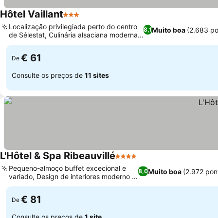
Hôtel Vaillant
3 Estrelas
Localização privilegiada perto do centro
Muito boa
(2.683 p
8,1
de Sélestat, Culinária alsaciana moderna e
refinada
€ 61
De
Consulte os preços de
11 sites
L'Hôtel & Spa Ribeauvillé
4 Estrelas
Pequeno-almoço buffet excecional e
Muito boa
(2.972 pon
8,0
variado, Design de interiores moderno e
elegante
€ 81
De
Consulte os preços de
1 site