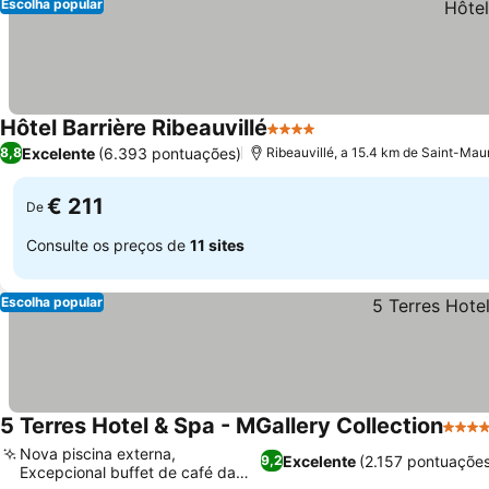
Escolha popular
Hôtel Barrière Ribeauvillé
4 Estrelas
Excelente
(6.393 pontuações)
8,8
Ribeauvillé, a 15.4 km de Saint-Mau
€ 211
De
Consulte os preços de
11 sites
Escolha popular
5 Terres Hotel & Spa - MGallery Collection
5 Est
Nova piscina externa,
Excelente
(2.157 pontuações
9,2
Excepcional buffet de café da