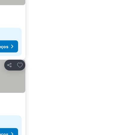
eços
Adicionar aos favoritos
Partilhar
eços