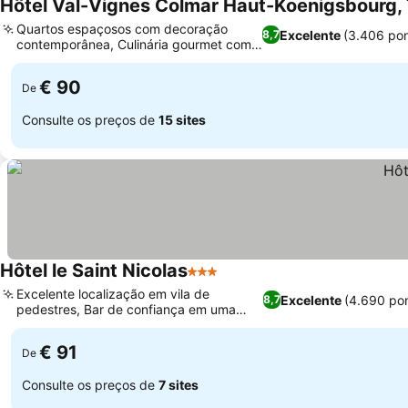
Hôtel Val-Vignes Colmar Haut-Koenigsbourg, T
Quartos espaçosos com decoração
Excelente
(3.406 po
8,7
contemporânea, Culinária gourmet com
vinhos locais
€ 90
De
Consulte os preços de
15 sites
Hôtel le Saint Nicolas
3 Estrelas
Excelente localização em vila de
Excelente
(4.690 po
8,7
pedestres, Bar de confiança em uma
adega abobadada
€ 91
De
Consulte os preços de
7 sites