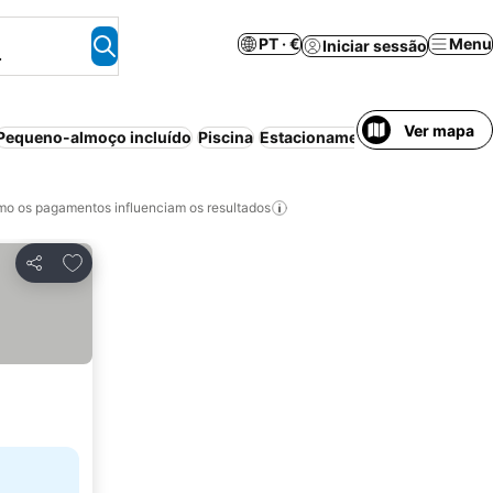
PT · €
Menu
Iniciar sessão
.
Ver mapa
Pequeno-almoço incluído
Piscina
Estacionamento
Cancelamento
o os pagamentos influenciam os resultados
Adicionar aos favoritos
Partilhar