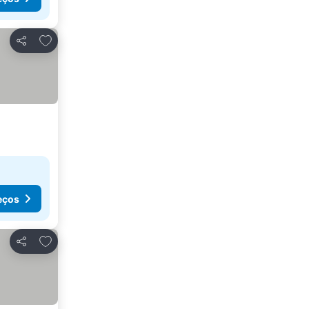
Adicionar aos favoritos
Partilhar
eços
Adicionar aos favoritos
Partilhar