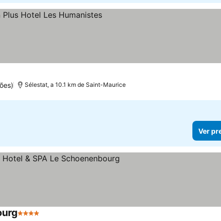
las
ões)
Sélestat, a 10.1 km de Saint-Maurice
Ver pr
ourg
4 Estrelas