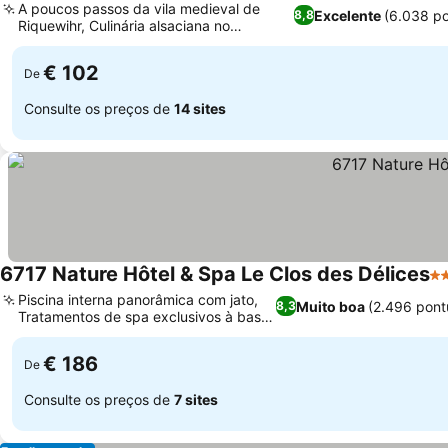
A poucos passos da vila medieval de
Excelente
(6.038 p
8,8
Riquewihr, Culinária alsaciana no
restaurante SEQUOIA
€ 102
De
Consulte os preços de
14 sites
6717 Nature Hôtel & Spa Le Clos des Délices
4 
Piscina interna panorâmica com jato,
Muito boa
(2.496 pont
8,3
Tratamentos de spa exclusivos à base
de mel
€ 186
De
Consulte os preços de
7 sites