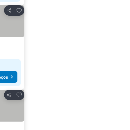
Adicionar aos favoritos
Partilhar
eços
Adicionar aos favoritos
Partilhar