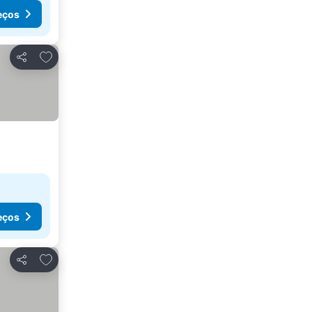
eços
Adicionar aos favoritos
Partilhar
eços
Adicionar aos favoritos
Partilhar