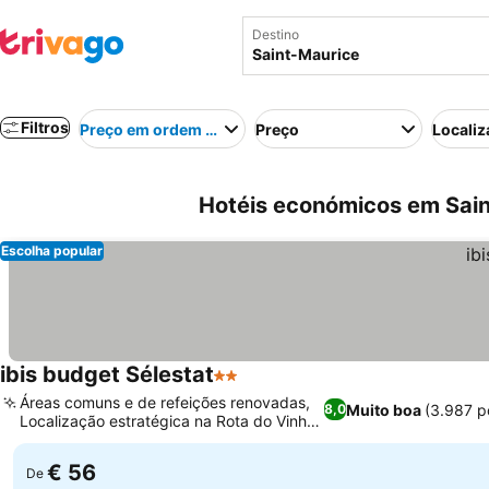
Destino
Filtros
Preço em ordem crescente
Preço
Localiz
Hotéis económicos em Sain
Escolha popular
ibis budget Sélestat
2 Estrelas
Áreas comuns e de refeições renovadas,
Muito boa
(3.987 p
8,0
Localização estratégica na Rota do Vinho
da Alsácia
€ 56
De