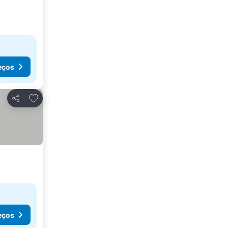
eços
Adicionar aos favoritos
Partilhar
eços