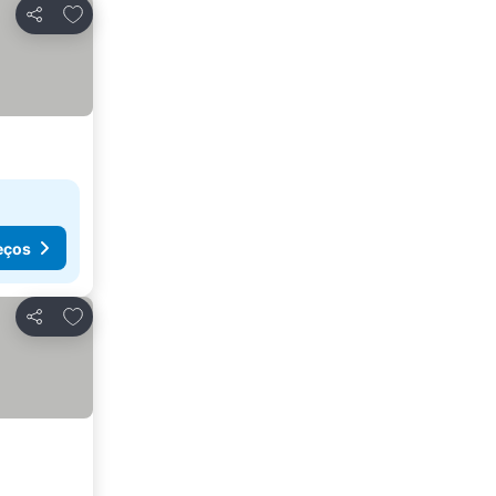
Adicionar aos favoritos
Partilhar
eços
Adicionar aos favoritos
Partilhar