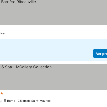
rice
Ver pr
relas
)
Barr, a 12.5 km de Saint-Maurice