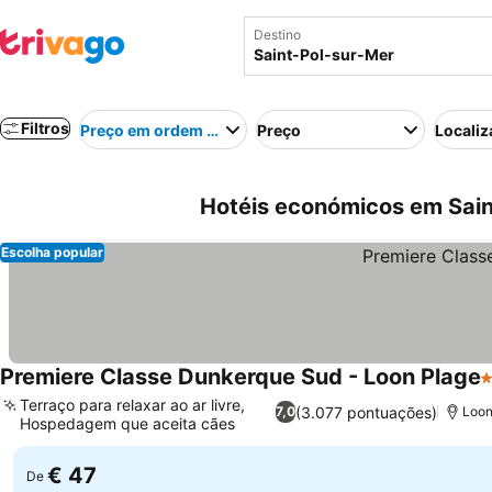
Destino
Filtros
Preço em ordem crescente
Preço
Localiz
Hotéis económicos em Sain
Escolha popular
Premiere Classe Dunkerque Sud - Loon Plage
1
Terraço para relaxar ao ar livre,
(3.077 pontuações)
7,0
Loon
Hospedagem que aceita cães
€ 47
De