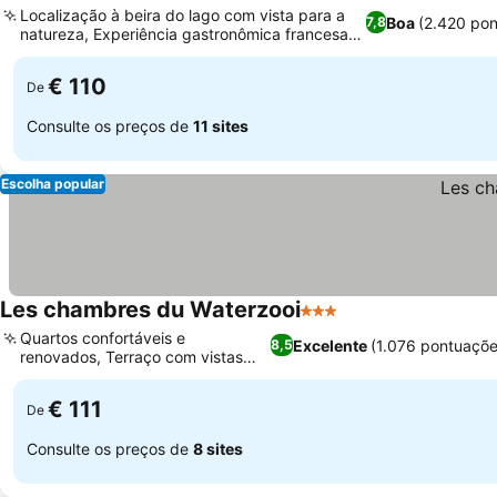
Localização à beira do lago com vista para a
Boa
(2.420 po
7,8
natureza, Experiência gastronômica francesa
tradicional
€ 110
De
Consulte os preços de
11 sites
Escolha popular
Les chambres du Waterzooi
3 Estrelas
Quartos confortáveis e
Excelente
(1.076 pontuaçõe
8,5
renovados, Terraço com vistas
panorâmicas
€ 111
De
Consulte os preços de
8 sites