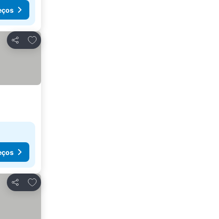
eços
Adicionar aos favoritos
Partilhar
eços
Adicionar aos favoritos
Partilhar