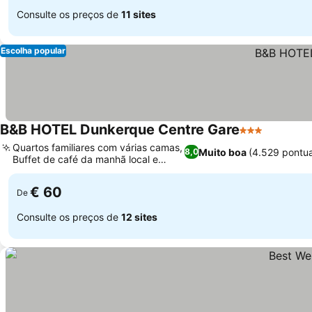
Consulte os preços de
11 sites
Escolha popular
B&B HOTEL Dunkerque Centre Gare
3 Estrelas
Quartos familiares com várias camas,
Muito boa
(4.529 pontu
8,0
Buffet de café da manhã local e
variado
€ 60
De
Consulte os preços de
12 sites