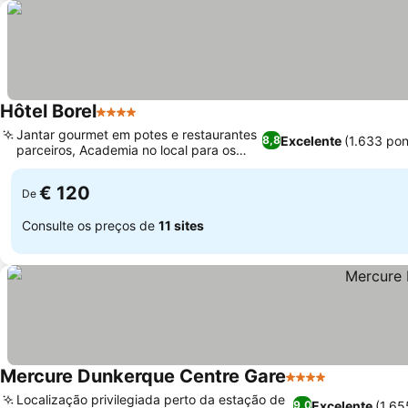
Hôtel Borel
4 Estrelas
Jantar gourmet em potes e restaurantes
Excelente
(1.633 po
8,8
parceiros, Academia no local para os
hóspedes
€ 120
De
Consulte os preços de
11 sites
Mercure Dunkerque Centre Gare
4 Estrelas
Localização privilegiada perto da estação de
Excelente
(1.6
9,0