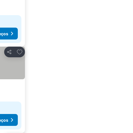
eços
Adicionar aos favoritos
Partilhar
eços