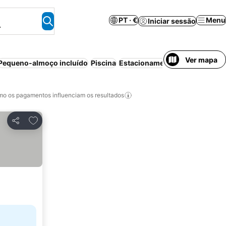
PT · €
Menu
Iniciar sessão
.
Ver mapa
Pequeno-almoço incluído
Piscina
Estacionamento
Praia
Apartho
o os pagamentos influenciam os resultados
Adicionar aos favoritos
Partilhar