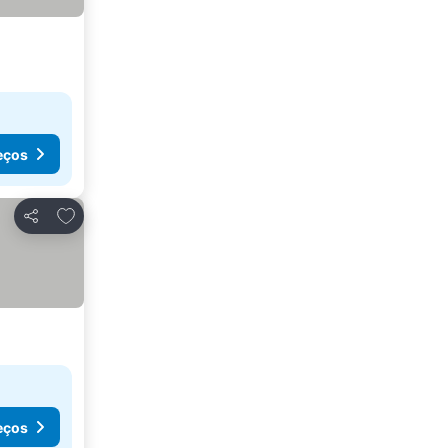
eços
Adicionar aos favoritos
Partilhar
eços