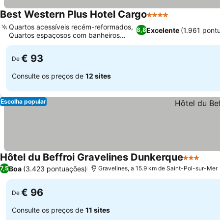
Best Western Plus Hotel Cargo
4 Estrelas
Quartos acessíveis recém-reformados,
Excelente
(1.961 pont
8,8
Quartos espaçosos com banheiros
grandes
€ 93
De
Consulte os preços de
12 sites
Escolha popular
Hôtel du Beffroi Gravelines Dunkerque
3 Estrelas
Boa
(3.423 pontuações)
7,5
Gravelines, a 15.9 km de Saint-Pol-sur-Mer
€ 96
De
Consulte os preços de
11 sites