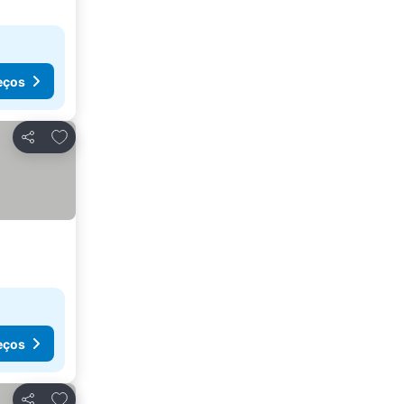
eços
Adicionar aos favoritos
Partilhar
eços
Adicionar aos favoritos