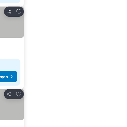
Adicionar aos favoritos
Partilhar
eços
Adicionar aos favoritos
Partilhar