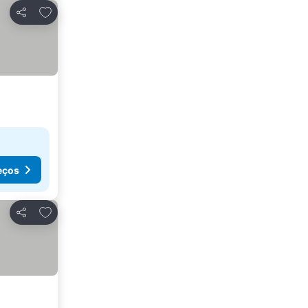
Adicionar aos favoritos
Partilhar
eços
Adicionar aos favoritos
Partilhar