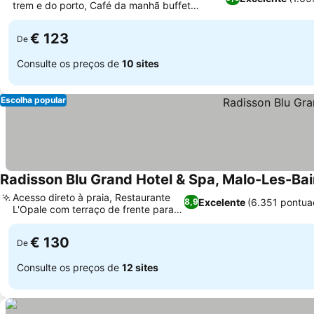
trem e do porto, Café da manhã buffet
excepcional e variado
€ 123
De
Consulte os preços de
10 sites
Escolha popular
Radisson Blu Grand Hotel & Spa, Malo-Les-Ba
Acesso direto à praia, Restaurante
Excelente
(6.351 pontua
8,9
L'Opale com terraço de frente para o
mar
€ 130
De
Consulte os preços de
12 sites