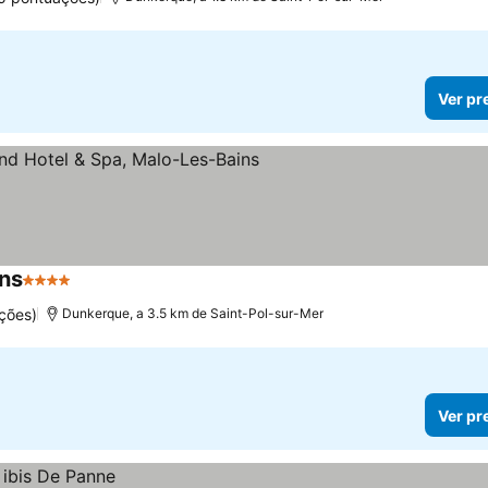
Ver pr
ins
4 Estrelas
ções)
Dunkerque, a 3.5 km de Saint-Pol-sur-Mer
Ver pr