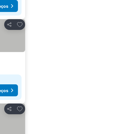
eços
Adicionar aos favoritos
Partilhar
eços
Adicionar aos favoritos
Partilhar