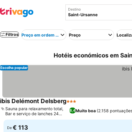
Destino
Filtros
Preço em ordem crescente
Preço
Localiz
Hotéis económicos em Sain
Escolha popular
ibis Delémont Delsberg
3 Estrelas
Sauna para relaxamento total,
Muito boa
(2.158 pontuações
8,4
Bar e serviço de lanches 24
horas
€ 113
De