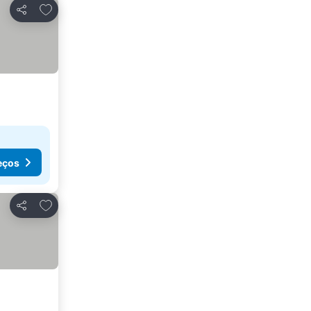
Adicionar aos favoritos
Partilhar
eços
Adicionar aos favoritos
Partilhar