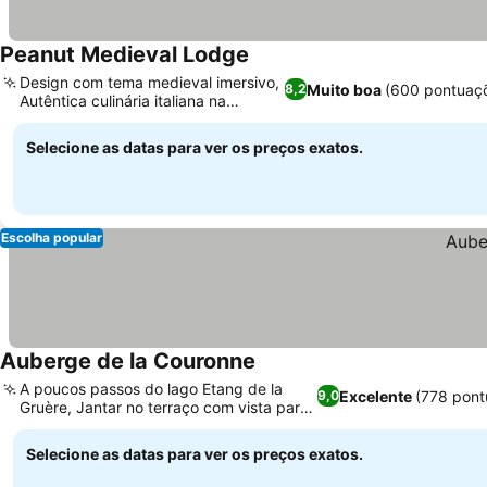
Peanut Medieval Lodge
Design com tema medieval imersivo,
Muito boa
(600 pontuaç
8,2
Autêntica culinária italiana na
taverna
Selecione as datas para ver os preços exatos.
Escolha popular
Auberge de la Couronne
A poucos passos do lago Etang de la
Excelente
(778 pont
9,0
Gruère, Jantar no terraço com vista para
a floresta
Selecione as datas para ver os preços exatos.