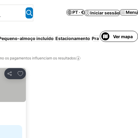
PT · €
Menu
Iniciar sessão
.
Ver mapa
Pequeno-almoço incluído
Estacionamento
Praia
Aparthotel
Can
o os pagamentos influenciam os resultados
Adicionar aos favoritos
Partilhar