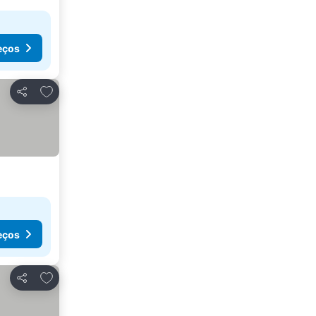
eços
Adicionar aos favoritos
Partilhar
eços
Adicionar aos favoritos
Partilhar