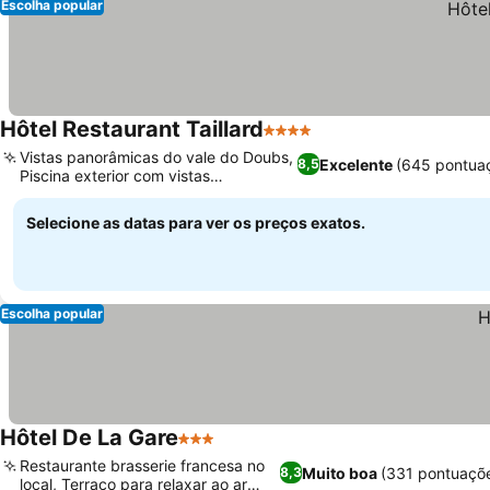
Escolha popular
Hôtel Restaurant Taillard
4 Estrelas
Vistas panorâmicas do vale do Doubs,
Excelente
(645 pontua
8,5
Piscina exterior com vistas
panorâmicas
Selecione as datas para ver os preços exatos.
Escolha popular
Hôtel De La Gare
3 Estrelas
Restaurante brasserie francesa no
Muito boa
(331 pontuaçõ
8,3
local, Terraço para relaxar ao ar