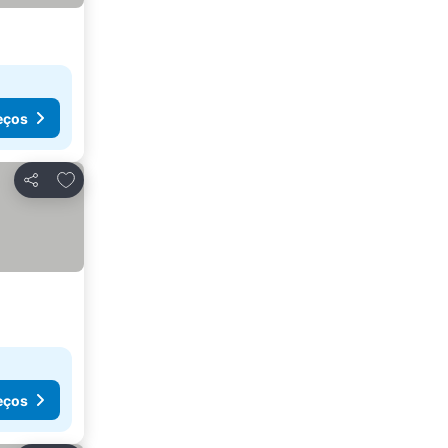
eços
Adicionar aos favoritos
Partilhar
eços