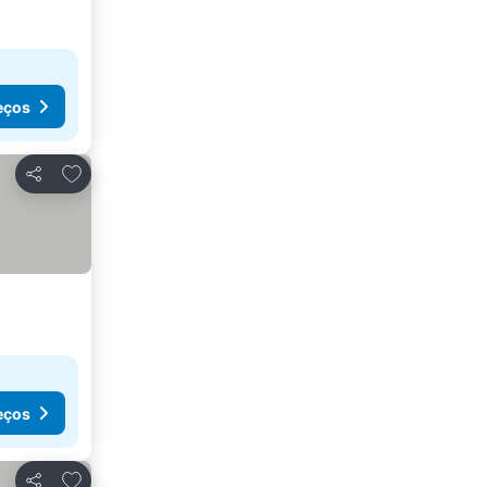
eços
Adicionar aos favoritos
Partilhar
eços
Adicionar aos favoritos