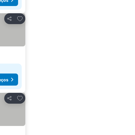
eços
Adicionar aos favoritos
Partilhar
eços
Adicionar aos favoritos
Partilhar