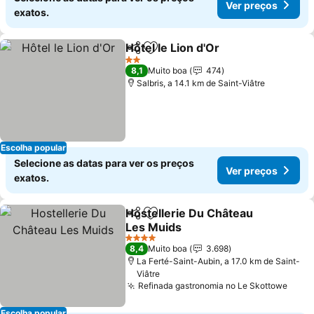
Ver preços
exatos.
Hôtel le Lion d'Or
Partilhar
Adicionar aos favoritos
2 Estrelas
8,1
Muito boa
474
Salbris, a 14.1 km de Saint-Viâtre
Escolha popular
Selecione as datas para ver os preços
Ver preços
exatos.
Hostellerie Du Château
Partilhar
Adicionar aos favoritos
Les Muids
4 Estrelas
8,4
Muito boa
3.698
La Ferté-Saint-Aubin, a 17.0 km de Saint-
Viâtre
Refinada gastronomia no Le Skottowe
Escolha popular