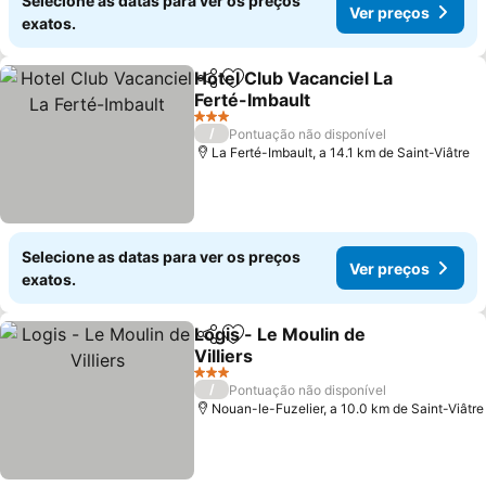
Selecione as datas para ver os preços
Ver preços
exatos.
Hotel Club Vacanciel La
Partilhar
Adicionar aos favoritos
Ferté-Imbault
3 Estrelas
/
Pontuação não disponível
La Ferté-Imbault, a 14.1 km de Saint-Viâtre
Selecione as datas para ver os preços
Ver preços
exatos.
Logis - Le Moulin de
Partilhar
Adicionar aos favoritos
Villiers
3 Estrelas
/
Pontuação não disponível
Nouan-le-Fuzelier, a 10.0 km de Saint-Viâtre