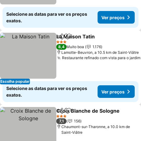
Selecione as datas para ver os preços
Ver preços
exatos.
La Maison Tatin
Partilhar
Adicionar aos favoritos
3 Estrelas
8,4
Muito boa
1.176
Lamotte-Beuvron, a 10.5 km de Saint-Viâtre
Restaurante refinado com vista para o jardim
Escolha popular
Selecione as datas para ver os preços
Ver preços
exatos.
Croix Blanche de Sologne
Partilhar
Adicionar aos favoritos
3 Estrelas
7,1
156
Chaumont-sur-Tharonne, a 10.0 km de
Saint-Viâtre