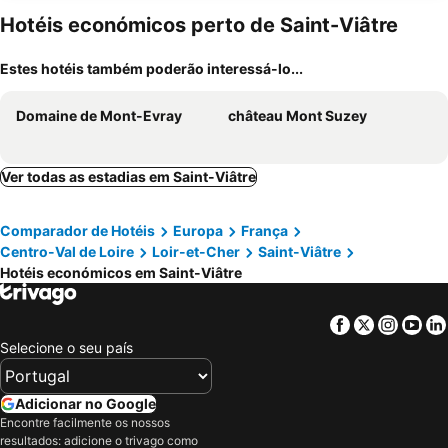
Hotéis económicos perto de Saint-Viâtre
Estes hotéis também poderão interessá-lo...
Domaine de Mont-Evray
château Mont Suzey
Ver todas as estadias em Saint-Viâtre
Comparador de Hotéis
Europa
França
Centro-Val de Loire
Loir-et-Cher
Saint-Viâtre
Hotéis económicos em Saint-Viâtre
Facebook
Twitter
Insta
Yo
Selecione o seu país
Adicionar no Google
Encontre facilmente os nossos
resultados: adicione o trivago como