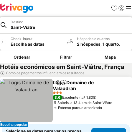
Favoritos
Iniciar
Me
Destino
Saint-Viâtre
Check-in/out
Hóspedes e quartos
Escolha as datas
2 hóspedes, 1 quarto.
Ordenar
Filtrar
Mapa
Hotéis económicos em Saint-Viâtre, França
Como os pagamentos influenciam os resultados
Logis Domaine de
Partilhar
Adicionar aos favoritos
Valaudran
3 Estrelas
8,6
Excelente
1.838
Salbris, a 13.4 km de Saint-Viâtre
Extenso parque arborizado
Escolha popular
Selecione as datas para ver os preços