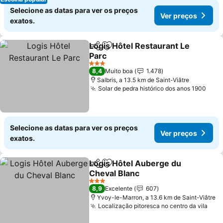
Selecione as datas para ver os preços
Ver preços
exatos.
Logis Hôtel Restaurant Le
Partilhar
Adicionar aos favoritos
Parc
3 Estrelas
8,4
Muito boa
1.478
Salbris, a 13.5 km de Saint-Viâtre
Solar de pedra histórico dos anos 1900
Selecione as datas para ver os preços
Ver preços
exatos.
Logis Hôtel Auberge du
Partilhar
Adicionar aos favoritos
Cheval Blanc
3 Estrelas
8,9
Excelente
607
Yvoy-le-Marron, a 13.6 km de Saint-Viâtre
Localização pitoresca no centro da vila