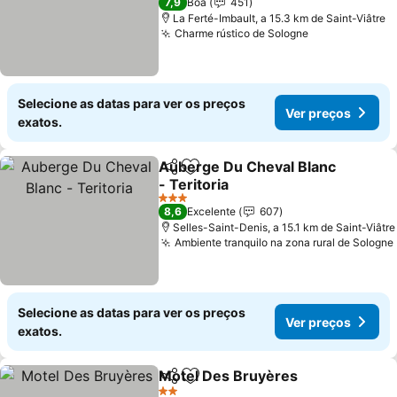
7,9
Boa
451
La Ferté-Imbault, a 15.3 km de Saint-Viâtre
Charme rústico de Sologne
Selecione as datas para ver os preços
Ver preços
exatos.
Auberge Du Cheval Blanc
Partilhar
Adicionar aos favoritos
- Teritoria
3 Estrelas
8,6
Excelente
607
Selles-Saint-Denis, a 15.1 km de Saint-Viâtre
Ambiente tranquilo na zona rural de Sologne
Selecione as datas para ver os preços
Ver preços
exatos.
Motel Des Bruyères
Partilhar
Adicionar aos favoritos