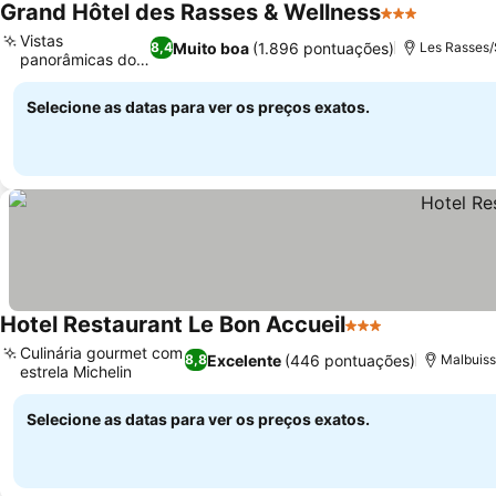
Grand Hôtel des Rasses & Wellness
3 Estrelas
Vistas
Muito boa
(1.896 pontuações)
8,4
Les Rasses/
panorâmicas dos
Alpes
Selecione as datas para ver os preços exatos.
Hotel Restaurant Le Bon Accueil
3 Estrelas
Culinária gourmet com
Excelente
(446 pontuações)
8,8
Malbuiss
estrela Michelin
Selecione as datas para ver os preços exatos.