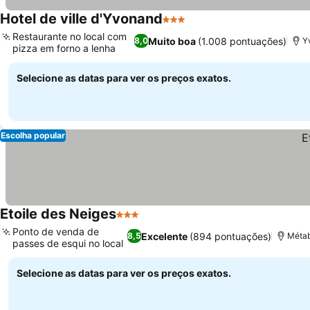
Hotel de ville d'Yvonand
3 Estrelas
Restaurante no local com
Muito boa
(1.008 pontuações)
8,0
Y
pizza em forno a lenha
Selecione as datas para ver os preços exatos.
Escolha popular
Etoile des Neiges
3 Estrelas
Ponto de venda de
Excelente
(894 pontuações)
8,5
Métab
passes de esqui no local
Selecione as datas para ver os preços exatos.