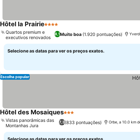
Hôtel la Prairie
4 Estrelas
Quartos premium e
Muito boa
(1.920 pontuações)
8,1
Yverd
executivos renovados
Selecione as datas para ver os preços exatos.
Escolha popular
Hôtel des Mosaiques
3 Estrelas
Vistas panorâmicas das
(833 pontuações)
7,3
Orbe, a 10.0 km d
Montanhas Jura
Selecione as datas para ver os preços exatos.