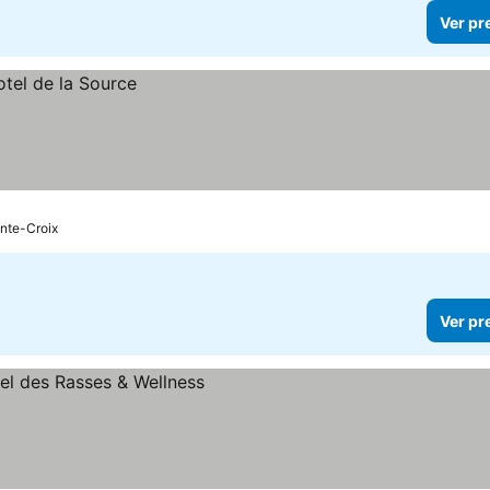
Ver pr
inte-Croix
Ver pr