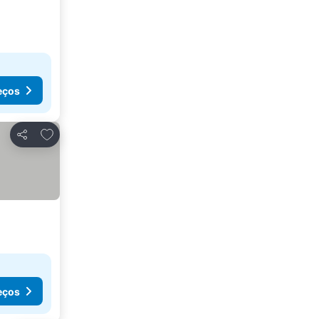
eços
Adicionar aos favoritos
Partilhar
eços