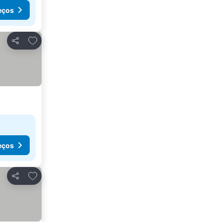
eços
Adicionar aos favoritos
Partilhar
eços
Adicionar aos favoritos
Partilhar