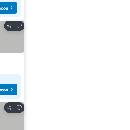
eços
Adicionar aos favoritos
Partilhar
eços
Adicionar aos favoritos
Partilhar