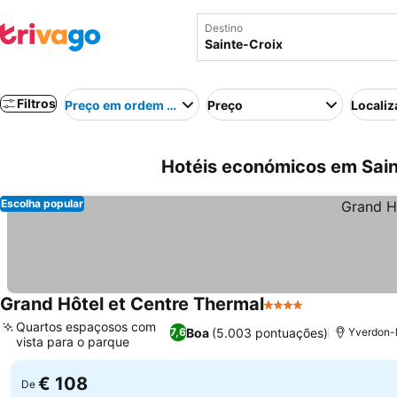
Destino
Filtros
Preço em ordem crescente
Preço
Localiz
Hotéis económicos em Sain
Escolha popular
Grand Hôtel et Centre Thermal
4 Estrelas
Quartos espaçosos com
Boa
(5.003 pontuações)
7,6
Yverdon-l
vista para o parque
€ 108
De