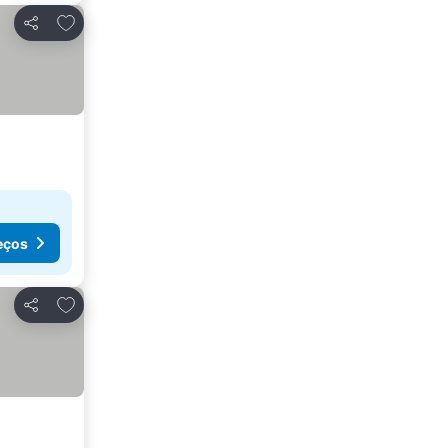
Adicionar aos favoritos
Partilhar
eços
Adicionar aos favoritos
Partilhar