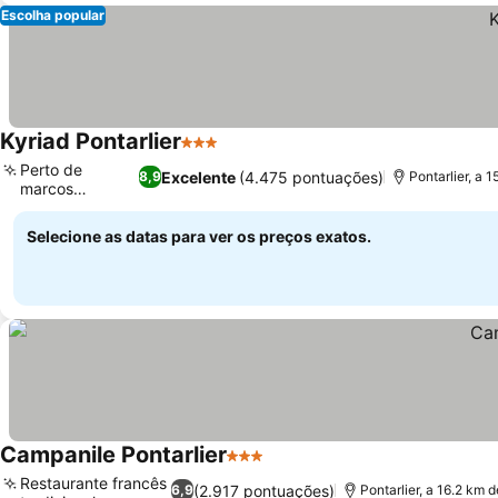
Escolha popular
Kyriad Pontarlier
3 Estrelas
Perto de
Excelente
(4.475 pontuações)
8,9
Pontarlier, a 
marcos
históricos
Selecione as datas para ver os preços exatos.
Campanile Pontarlier
3 Estrelas
Restaurante francês
(2.917 pontuações)
6,9
Pontarlier, a 16.2 km 