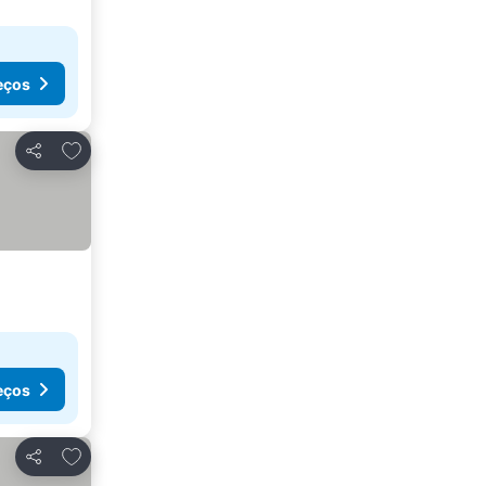
eços
Adicionar aos favoritos
Partilhar
eços
Adicionar aos favoritos
Partilhar