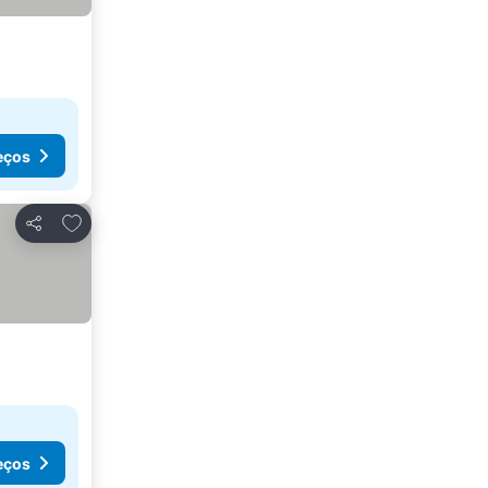
eços
Adicionar aos favoritos
Partilhar
eços