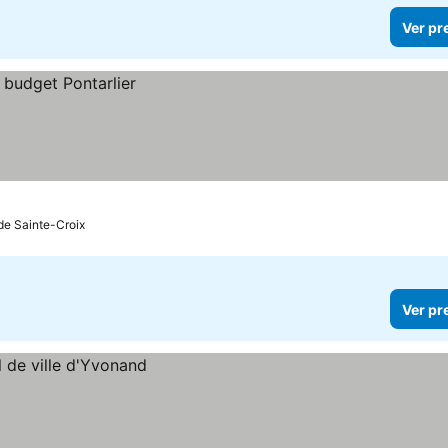
Ver pr
 de Sainte-Croix
Ver pr