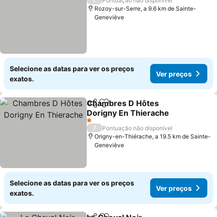
Pontuação não disponível
Rozoy-sur-Serre, a 9.6 km de Sainte-
Geneviève
Selecione as datas para ver os preços
Ver preços
exatos.
Chambres D Hôtes
Partilhar
Adicionar aos favoritos
Dorigny En Thierache
Ver preços
1 Estrelas
/
Pontuação não disponível
Origny-en-Thiérache, a 19.5 km de Sainte-
Geneviève
Selecione as datas para ver os preços
Ver preços
exatos.