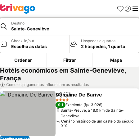
Favoritos
Iniciar
Me
Destino
Sainte-Geneviève
Check-in/out
Hóspedes e quartos
Escolha as datas
2 hóspedes, 1 quarto.
Ordenar
Filtrar
Mapa
Hotéis económicos em Sainte-Geneviève,
França
Como os pagamentos influenciam os resultados
Domaine De Barive
Partilhar
Adicionar aos favoritos
Ver pr
4 Estrelas
9,1
Excelente
3.026
Sainte-Preuve, a 18.0 km de Sainte-
Geneviève
Cenário histórico de um castelo do século
XIX
Escolha popular