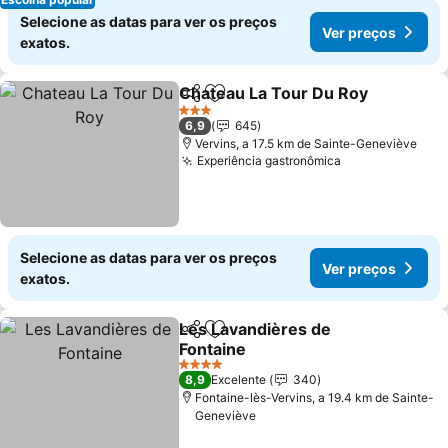
Selecione as datas para ver os preços
Ver preços
exatos.
Chateau La Tour Du Roy
Partilhar
Adicionar aos favoritos
Ve
3 Estrelas
6,9
645
Vervins, a 17.5 km de Sainte-Geneviève
Experiência gastronômica
Ver preços
Selecione as datas para ver os preços
Ver preços
exatos.
Les Lavandières de
Partilhar
Adicionar aos favoritos
Fontaine
Ver preços
4 Estrelas
8,9
Excelente
340
Fontaine-lès-Vervins, a 19.4 km de Sainte-
Geneviève