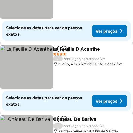
Selecione as datas para ver os preços
Ver preços
exatos.
La Feuille D Acanthe
Partilhar
Adicionar aos favoritos
Ver p
4 Estrelas
/
Pontuação não disponível
Bucilly, a 17.2 km de Sainte-Geneviève
Selecione as datas para ver os preços
Ver preços
exatos.
Château De Barive
Partilhar
Adicionar aos favoritos
Ver pre
/
Pontuação não disponível
Sainte-Preuve, a 18.0 km de Sainte-