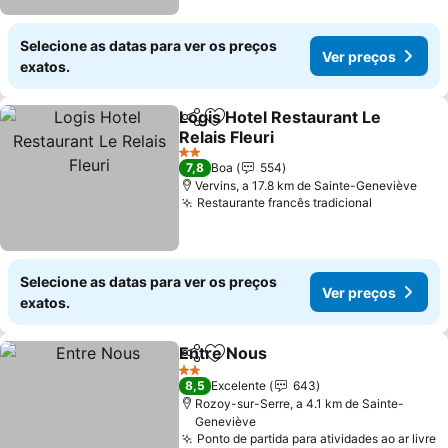
Selecione as datas para ver os preços
Ver preços
exatos.
Logis Hotel Restaurant Le
Partilhar
Adicionar aos favoritos
Relais Fleuri
Ver preços
2 Estrelas
7,8
Boa
554
Vervins, a 17.8 km de Sainte-Geneviève
Restaurante francês tradicional
Ver preço
Selecione as datas para ver os preços
Ver preços
exatos.
Entre Nous
Partilhar
Adicionar aos favoritos
Ver preços
2 Estrelas
8,5
Excelente
643
Rozoy-sur-Serre, a 4.1 km de Sainte-
Geneviève
Ponto de partida para atividades ao ar livre
V