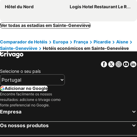
Hôtel du Nord
Logis Hotel Restaurant Le Relais Fleuri
Ver todas as estadias em Sainte-Geneviève
Comparador de Hotéis
Europa
França
Picardie
Aisne
Sainte-Geneviève
Hotéis económicos em Sainte-Geneviève
Facebook
Twitter
Insta
Yo
Selecione o seu país
Adicionar no Google
Encontre facilmente os nossos
resultados: adicione o trivago como
fonte preferencial no Google.
Empresa
Os nossos produtos