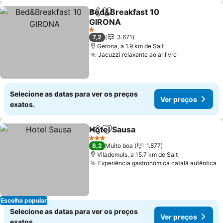
Bed&Breakfast 10
Partilhar
Adicionar aos favoritos
GIRONA
Ver preços
1 Estrelas
7,2
3.671
Gerona, a 1.9 km de Salt
Jacuzzi relaxante ao ar livre
Ver preços
Selecione as datas para ver os preços
Ver preços
exatos.
Hotel Sausa
Partilhar
Adicionar aos favoritos
Ver preços
3 Estrelas
8,2
Muito boa
1.877
Vilademuls, a 15.7 km de Salt
Experiência gastronômica catalã autêntica
V
Escolha popular
Selecione as datas para ver os preços
Ver preços
exatos.