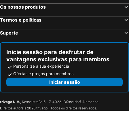
Hotel Mas Solà
Hotel Balneari Termes Orion
Os nossos produtos
Hotel Can Bo De Pau
Girona Central Suites
Termos e políticas
Peninsular
Bravissimo Cort Reial-2A
Hotel Palau Fugit
La Comuna by Bon Dia Residences
Suporte
Hotel Camiral - The Leading Hotels of the World
Melia Golf Vichy Catalan
Hotel Esteba
Mil Estrelles
Inicie sessão para desfrutar de
Hotel Pasteral * * *
Hostal Can Maret
vantagens exclusivas para membros
Mas Gran de Cruïlles - Mas Rural - Hotel & Events
Personalize a sua experiência
Ofertas e preços para membros
Iniciar sessão
trivago N.V.
, Kesselstraße 5 – 7, 40221 Düsseldorf, Alemanha
Direitos autorais 2026 trivago | Todos os direitos reservados.