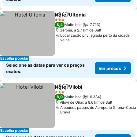
Hotel Ultonia
Partilhar
Adicionar aos favoritos
Ver preços
3 Estrelas
8,4
Muito boa
7.713
Gerona, a 2.7 km de Salt
Localização privilegiada perto da cidade
velha
Escolha popular
Selecione as datas para ver os preços
Ver preços
exatos.
Hotel Vilobi
Partilhar
Adicionar aos favoritos
Ver preços
3 Estrelas
8,0
Muito boa
6.384
Viloví de Oñar, a 8.6 km de Salt
A poucos passos do Aeroporto Girona-Costa
Brava
Escolha popular