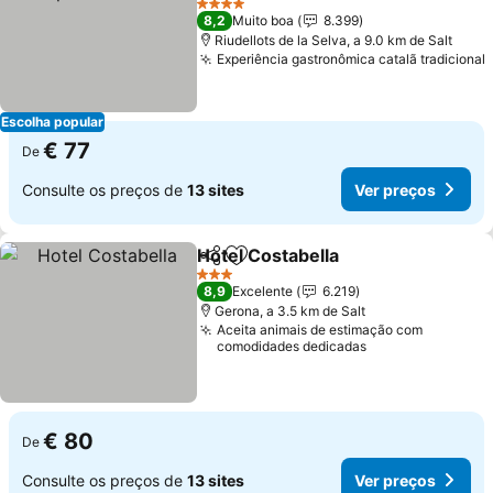
Ver preços
4 Estrelas
8,2
Muito boa
8.399
Riudellots de la Selva, a 9.0 km de Salt
Experiência gastronômica catalã tradicional
Escolha popular
€ 77
De
Consulte os preços de
13 sites
Ver preços
Hotel Costabella
Partilhar
Adicionar aos favoritos
Ver preço
3 Estrelas
8,9
Excelente
6.219
Gerona, a 3.5 km de Salt
Aceita animais de estimação com
comodidades dedicadas
€ 80
De
Consulte os preços de
13 sites
Ver preços