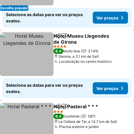
Escolha popular
Selecione as datas para ver os preços
Ver preços
exatos.
Hotel Museu Llegendes
Partilhar
Adicionar aos favoritos
de Girona
Ver preços
4 Estrelas
8,4
Muito boa
3.145
Gerona, a 3.1 km de Salt
Localização no centro histórico
Ver preço
Selecione as datas para ver os preços
Ver preços
exatos.
Hotel Pasteral * * *
Partilhar
Adicionar aos favoritos
Ver pr
3 Estrelas
8,4
Excelente
387
La Cellera de Ter, a 14.7 km de Salt
Piscina exterior e jardim
Ver preços