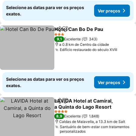
Selecione as datas para ver os preços
Ver preços
exatos.
Hotel Can Bo De Pau
Partilhar
Adicionar aos favoritos
Ver p
3 Estrelas
9,1
Excelente
343
a 0.8 km de Centro da cidade
Edifício restaurado do século XVIII
Ver pre
Selecione as datas para ver os preços
Ver preços
exatos.
LAVIDA Hotel at Camiral,
Partilhar
Adicionar aos favoritos
a Quinta do Lago Resort
Ver preços
4 Estrelas
8,9
Excelente
1.848
Caldas de Malavella, a 13.3 km de Salt
Santuário de bem-estar com tratamentos
personalizados