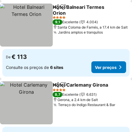
Hotel Balneari Termes
Partilhar
Adicionar aos favoritos
Orion
Ver preços
4 Estrelas
9,1
Excelente
4.004
Santa Coloma de Farnés, a 17.4 km de Salt
Jardins amplos e tranquilos
Ver preços
€ 113
De
Consulte os preços de
6 sites
Ver preços
Hotel Carlemany Girona
Partilhar
Adicionar aos favoritos
Ve
4 Estrelas
8,7
Excelente
6.631
Gerona, a 2.4 km de Salt
Terraço do Indigo Restaurant & Bar
Ver pre