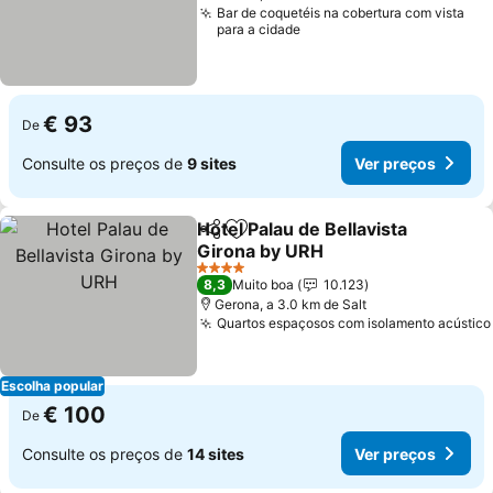
Bar de coquetéis na cobertura com vista
para a cidade
€ 93
De
Consulte os preços de
9 sites
Ver preços
Hotel Palau de Bellavista
Partilhar
Adicionar aos favoritos
Girona by URH
Ver preços
4 Estrelas
8,3
Muito boa
10.123
Gerona, a 3.0 km de Salt
Quartos espaçosos com isolamento acústico
Escolha popular
€ 100
De
Consulte os preços de
14 sites
Ver preços