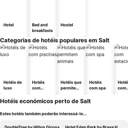
Hotel
Bed and
Hostel
breakfasts
Categorias de hotéis populares em Salt
Hotéis de
Hotéis
Hotéis que
Hotéis
Hoté
luxo
com
permitem
com spa
com
piscinas
animais
esta
ment
Hotéis económicos perto de Salt
Estes hotéis também poderão interessá-lo...
DoubleTree by Hilton Girona
Hotel Eden Park by Brava Hoteles