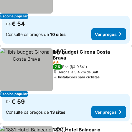
Escolha popular
€ 54
De
Consulte os preços de
10 sites
Ver preços
ibis budget Girona Costa
Partilhar
Adicionar aos favoritos
Brava
Ver preços
2 Estrelas
7,5
Boa
9.541
Gerona, a 3.4 km de Salt
Instalações para ciclistas
Ver preços
Escolha popular
€ 59
De
Consulte os preços de
13 sites
Ver preços
1881 Hotel Balneario