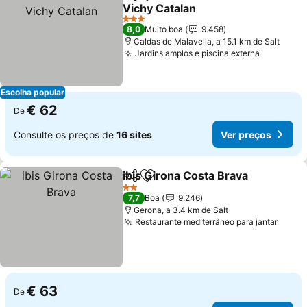
Partilhar
Adicionar aos favoritos
Vichy Catalan
Ver preços
3 Estrelas
8,0
Muito boa
9.458
Caldas de Malavella, a 15.1 km de Salt
Jardins amplos e piscina externa
Ver preç
Escolha popular
€ 62
De
Consulte os preços de
16 sites
Ver preços
ibis Girona Costa Brava
Partilhar
Adicionar aos favoritos
Ve
2 Estrelas
7,7
Boa
9.246
Gerona, a 3.4 km de Salt
Restaurante mediterrâneo para jantar
Ver p
€ 63
De