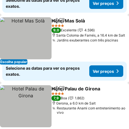
Selecione as datas para ver os preços
Ver preços
exatos.
Hotel Mas Solà
Partilhar
Adicionar aos favoritos
Ver preços
4 Estrelas
9,0
Excelente
4.596
Santa Coloma de Farnés, a 16.4 km de Salt
Jardins exuberantes com três piscinas
Ver 
Escolha popular
Selecione as datas para ver os preços
Ver preços
exatos.
Hotel Palau de Girona
Partilhar
Adicionar aos favoritos
Ver 
4 Estrelas
7,9
Boa
1.862
Gerona, a 6.0 km de Salt
Restaurante Anami com entretenimento ao
vivo