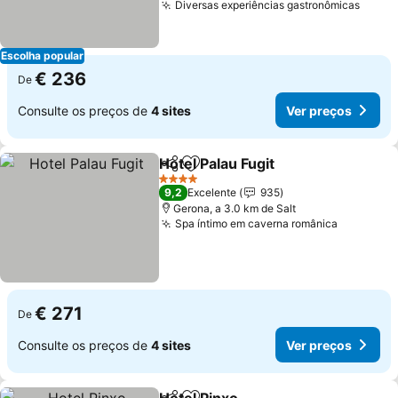
Diversas experiências gastronômicas
Ver p
Escolha popular
€ 236
De
Consulte os preços de
4 sites
Ver preços
Hotel Palau Fugit
Partilhar
Adicionar aos favoritos
Ver preço
4 Estrelas
9,2
Excelente
935
Gerona, a 3.0 km de Salt
Spa íntimo em caverna românica
Ver preç
€ 271
De
Consulte os preços de
4 sites
Ver preços