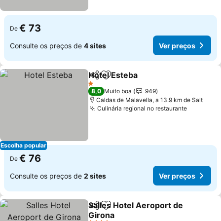
€ 73
De
Consulte os preços de
4 sites
Ver preços
Hotel Esteba
Partilhar
Adicionar aos favoritos
Ver preços
1 Estrelas
8,0
Muito boa
949
Caldas de Malavella, a 13.9 km de Salt
Culinária regional no restaurante
Ver preç
Escolha popular
€ 76
De
Consulte os preços de
2 sites
Ver preços
Salles Hotel Aeroport de
Partilhar
Adicionar aos favoritos
Girona