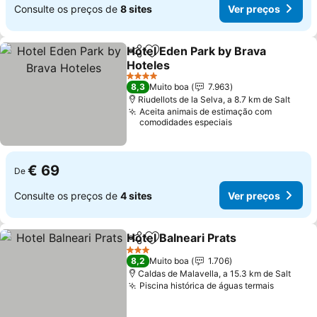
Consulte os preços de
8 sites
Ver preços
Hotel Eden Park by Brava
Partilhar
Adicionar aos favoritos
Hoteles
Ver preços
4 Estrelas
8,3
Muito boa
7.963
Riudellots de la Selva, a 8.7 km de Salt
Aceita animais de estimação com
comodidades especiais
€ 69
De
Consulte os preços de
4 sites
Ver preços
Hotel Balneari Prats
Partilhar
Adicionar aos favoritos
Ver pr
3 Estrelas
8,2
Muito boa
1.706
Caldas de Malavella, a 15.3 km de Salt
Piscina histórica de águas termais
Ver pre