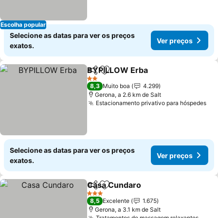
Escolha popular
Selecione as datas para ver os preços
Ver preços
exatos.
BYPILLOW Erba
Partilhar
Adicionar aos favoritos
Ver preço
2 Estrelas
8,3
Muito boa
4.299
Gerona, a 2.6 km de Salt
Estacionamento privativo para hóspedes
Ver
Selecione as datas para ver os preços
Ver preços
exatos.
Casa Cundaro
Partilhar
Adicionar aos favoritos
Ver preços
3 Estrelas
8,5
Excelente
1.675
Gerona, a 3.1 km de Salt
Tratamentos de massagem relaxantes