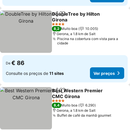
DoubleTree by Hilton
Partilhar
Adicionar aos favoritos
Girona
Ver preços
4 Estrelas
8,2
Muito boa
10.005
Gerona, a 1.8 km de Salt
Piscina na cobertura com vista para a
cidade
€ 86
De
Consulte os preços de
11 sites
Ver preços
Best Western Premier
Partilhar
Adicionar aos favoritos
CMC Girona
Ver preços
4 Estrelas
8,4
Muito boa
6.290
Gerona, a 1.8 km de Salt
Buffet de café da manhã gourmet
Ver preç