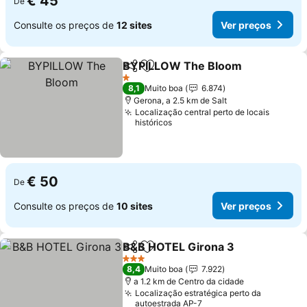
€ 45
De
Consulte os preços de
12 sites
Ver preços
BYPILLOW The Bloom
Partilhar
Adicionar aos favoritos
Ver
1 Estrelas
8,1
Muito boa
6.874
Gerona, a 2.5 km de Salt
Localização central perto de locais
históricos
€ 50
De
Consulte os preços de
10 sites
Ver preços
B&B HOTEL Girona 3
Partilhar
Adicionar aos favoritos
Ver p
3 Estrelas
8,4
Muito boa
7.922
a 1.2 km de Centro da cidade
Localização estratégica perto da
autoestrada AP-7