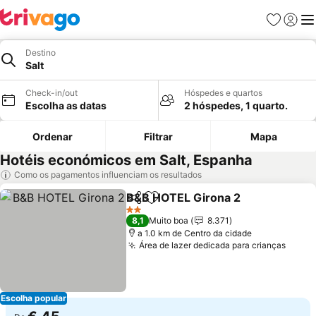
Favoritos
Iniciar
Me
Destino
Salt
Check-in/out
Hóspedes e quartos
Escolha as datas
2 hóspedes, 1 quarto.
Ordenar
Filtrar
Mapa
Hotéis económicos em Salt, Espanha
Como os pagamentos influenciam os resultados
B&B HOTEL Girona 2
Partilhar
Adicionar aos favoritos
Ver p
2 Estrelas
8,1
Muito boa
8.371
a 1.0 km de Centro da cidade
Área de lazer dedicada para crianças
Ver p
Escolha popular