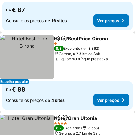
€ 87
De
Consulte os preços de
16 sites
Ver preços
Hotel BestPrice Girona
Partilhar
Adicionar aos favoritos
Ver
1 Estrelas
8,8
Excelente
8.362
Gerona, a 2.3 km de Salt
Equipe multilíngue prestativa
Ver preços
Escolha popular
€ 88
De
Consulte os preços de
4 sites
Ver preços
Hotel Gran Ultonia
Partilhar
Adicionar aos favoritos
Ver pre
4 Estrelas
8,7
Excelente
8.558
Gerona, a 2.7 km de Salt