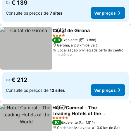
€ 139
De
Consulte os preços de
7 sites
Ver preços
Ciutat de Girona
Partilhar
Adicionar aos favoritos
Ver preço
4 Estrelas
8,8
Excelente
3.888
Gerona, a 2.8 km de Salt
Localização privilegiada perto do centro
histórico
€ 212
De
Consulte os preços de
12 sites
Ver preços
Hotel Camiral - The
Partilhar
Adicionar aos favoritos
Leading Hotels of the
World
Ver preços
5 Estrelas
9,1
Excelente
1.811
Caldas de Malavella, a 13.0 km de Salt