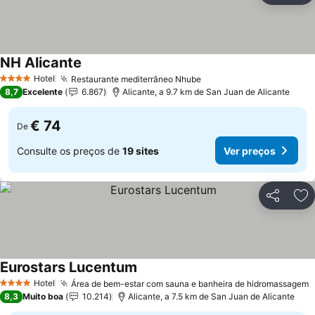
NH Alicante
Hotel
Restaurante mediterrâneo Nhube
4 Estrelas
8,7
Excelente
6.867
Alicante, a 9.7 km de San Juan de Alicante
€ 74
De
Consulte os preços de
19 sites
Ver preços
Partilhar
Ad
Eurostars Lucentum
Hotel
Área de bem-estar com sauna e banheira de hidromassagem
4 Estrelas
8,3
Muito boa
10.214
Alicante, a 7.5 km de San Juan de Alicante