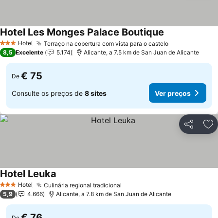
Hotel Les Monges Palace Boutique
Hotel
Terraço na cobertura com vista para o castelo
3 Estrelas
8,5
Excelente
5.174
Alicante, a 7.5 km de San Juan de Alicante
€ 75
De
Consulte os preços de
8 sites
Ver preços
Partilhar
Ad
Hotel Leuka
Hotel
Culinária regional tradicional
3 Estrelas
5,9
4.666
Alicante, a 7.8 km de San Juan de Alicante
€ 76
De