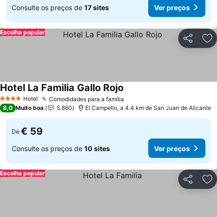
Consulte os preços de
17 sites
Ver preços
Escolha popular
Partilhar
Ad
Hotel La Familia Gallo Rojo
Hotel
Comodidades para a família
4 Estrelas
8,0
Muito boa
5.860
El Campello, a 4.4 km de San Juan de Alicante
€ 59
De
Consulte os preços de
10 sites
Ver preços
Escolha popular
Partilhar
Ad