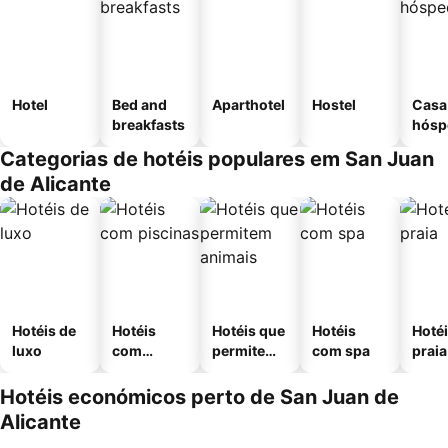
Hotel
Bed and
Aparthotel
Hostel
Casa
breakfasts
hósp
Categorias de hotéis populares em San Juan
de Alicante
Hotéis de
Hotéis
Hotéis que
Hotéis
Hotéi
luxo
com
permitem
com spa
praia
piscinas
animais
Hotéis económicos perto de San Juan de
Alicante