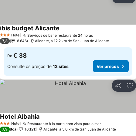
Partilhar
Ad
ibis budget Alicante
Hotel
Serviços de bar e restaurante 24 horas
3 Estrelas
7,3
8.646
Alicante, a 12.2 km de San Juan de Alicante
€ 38
De
Consulte os preços de
12 sites
Ver preços
Partilhar
Ad
Hotel Albahia
Hotel
Restaurante à la carte com vista para o mar
3 Estrelas
7,9
Boa
10.121
Alicante, a 5.0 km de San Juan de Alicante