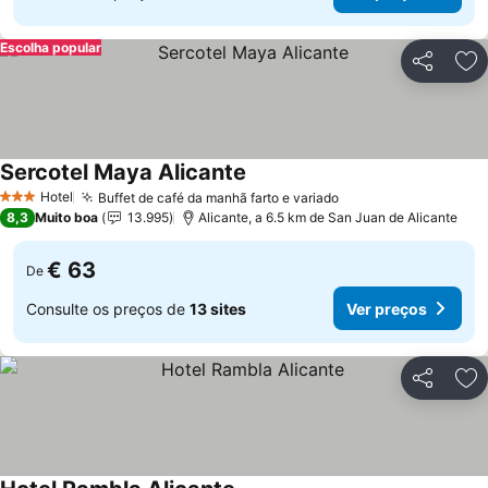
Escolha popular
Partilhar
Ad
Sercotel Maya Alicante
Hotel
Buffet de café da manhã farto e variado
3 Estrelas
8,3
Muito boa
13.995
Alicante, a 6.5 km de San Juan de Alicante
€ 63
De
Consulte os preços de
13 sites
Ver preços
Partilhar
Ad