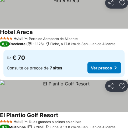
Partilhar
Ad
Hotel Areca
Hotel
Perto do Aeroporto de Alicante
4 Estrelas
8,7
Excelente
11.126
Elche, a 17.8 km de San Juan de Alicante
€ 70
De
Consulte os preços de
7 sites
Ver preços
Partilhar
Ad
El Plantío Golf Resort
Hotel
Duas grandes piscinas ao ar livre
4 Estrelas
8,2
Muito boa
7.265
Elche, a 13.8 km de San Juan de Alicante