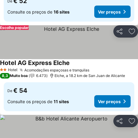
€ 52
De
Consulte os preços de
16 sites
Ver preços
Escolha popular
Partilhar
Ad
Hotel AG Express Elche
Hotel
Acomodações espaçosas e tranquilas
2 Estrelas
8,3
Muito boa
6.473
Elche, a 18.2 km de San Juan de Alicante
€ 54
De
Consulte os preços de
11 sites
Ver preços
Partilhar
Ad