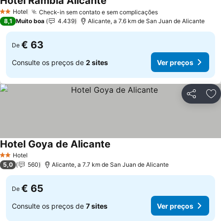
Hotel Rambla Alicante
Hotel
Check-in sem contato e sem complicações
2 Estrelas
8,1
Muito boa
4.439
Alicante, a 7.6 km de San Juan de Alicante
€ 63
De
Consulte os preços de
2 sites
Ver preços
Partilhar
Ad
Hotel Goya de Alicante
Hotel
2 Estrelas
5,0
560
Alicante, a 7.7 km de San Juan de Alicante
€ 65
De
Consulte os preços de
7 sites
Ver preços