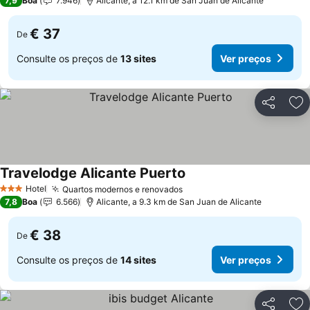
7,9
Boa
7.946
Alicante, a 12.1 km de San Juan de Alicante
€ 37
De
Consulte os preços de
13 sites
Ver preços
Partilhar
Ad
Travelodge Alicante Puerto
Hotel
Quartos modernos e renovados
3 Estrelas
7,8
Boa
6.566
Alicante, a 9.3 km de San Juan de Alicante
€ 38
De
Consulte os preços de
14 sites
Ver preços