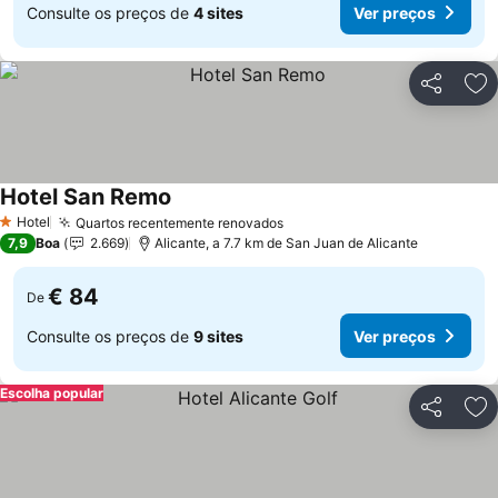
Consulte os preços de
4 sites
Ver preços
Partilhar
Ad
Hotel San Remo
Hotel
Quartos recentemente renovados
1 Estrelas
7,9
Boa
2.669
Alicante, a 7.7 km de San Juan de Alicante
€ 84
De
Consulte os preços de
9 sites
Ver preços
Escolha popular
Partilhar
Ad