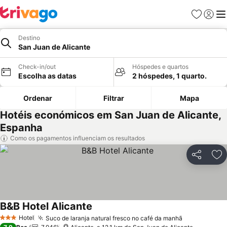
Favoritos
Iniciar
Me
Destino
San Juan de Alicante
Check-in/out
Hóspedes e quartos
Escolha as datas
2 hóspedes, 1 quarto.
Ordenar
Filtrar
Mapa
Hotéis económicos em San Juan de Alicante,
Espanha
Como os pagamentos influenciam os resultados
Partilhar
Ad
B&B Hotel Alicante
Hotel
Suco de laranja natural fresco no café da manhã
3 Estrelas