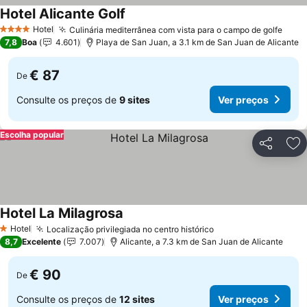
Hotel Alicante Golf
Hotel
Culinária mediterrânea com vista para o campo de golfe
4 Estrelas
7,8
Boa
4.601
Playa de San Juan, a 3.1 km de San Juan de Alicante
€ 87
De
Consulte os preços de
9 sites
Ver preços
Escolha popular
Partilhar
Ad
Hotel La Milagrosa
Hotel
Localização privilegiada no centro histórico
1 Estrelas
8,7
Excelente
7.007
Alicante, a 7.3 km de San Juan de Alicante
€ 90
De
Consulte os preços de
12 sites
Ver preços