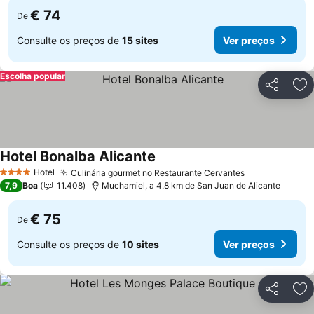
€ 74
De
Consulte os preços de
15 sites
Ver preços
Escolha popular
Partilhar
Ad
Hotel Bonalba Alicante
Hotel
Culinária gourmet no Restaurante Cervantes
4 Estrelas
7,9
Boa
11.408
Muchamiel, a 4.8 km de San Juan de Alicante
€ 75
De
Consulte os preços de
10 sites
Ver preços
Partilhar
Ad