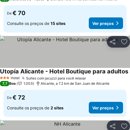
€ 70
De
Consulte os preços de
15 sites
Ver preços
Partilhar
Ad
Utopía Alicante - Hotel Boutique para adultos
Hotel
Suítes com jacuzzi para você relaxar
3 Estrelas
7,7
Boa
1.003
Alicante, a 7.2 km de San Juan de Alicante
€ 72
De
Consulte os preços de
2 sites
Ver preços
Partilhar
Ad