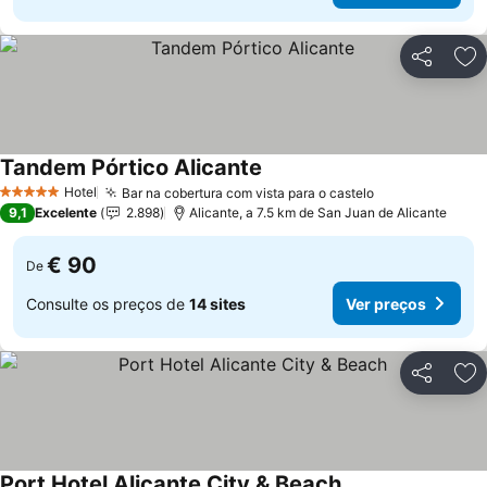
Partilhar
Ad
Tandem Pórtico Alicante
Hotel
Bar na cobertura com vista para o castelo
5 Estrelas
9,1
Excelente
2.898
Alicante, a 7.5 km de San Juan de Alicante
€ 90
De
Consulte os preços de
14 sites
Ver preços
Partilhar
Ad
Port Hotel Alicante City & Beach