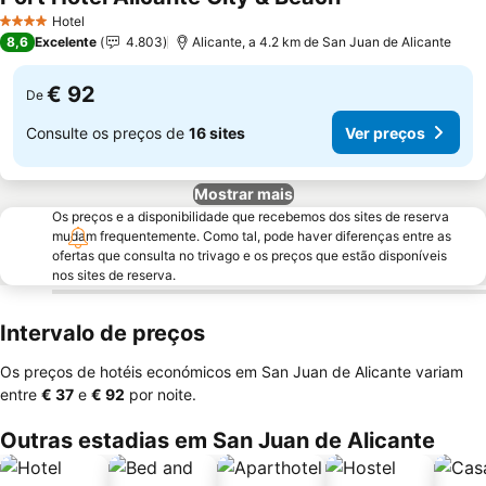
Hotel
4 Estrelas
8,6
Excelente
4.803
Alicante, a 4.2 km de San Juan de Alicante
€ 92
De
Consulte os preços de
16 sites
Ver preços
Mostrar mais
Os preços e a disponibilidade que recebemos dos sites de reserva
mudam frequentemente. Como tal, pode haver diferenças entre as
ofertas que consulta no trivago e os preços que estão disponíveis
nos sites de reserva.
Intervalo de preços
Os preços de hotéis económicos em San Juan de Alicante variam
entre
‎€ 37
e
‎€ 92
por noite.
Outras estadias em San Juan de Alicante