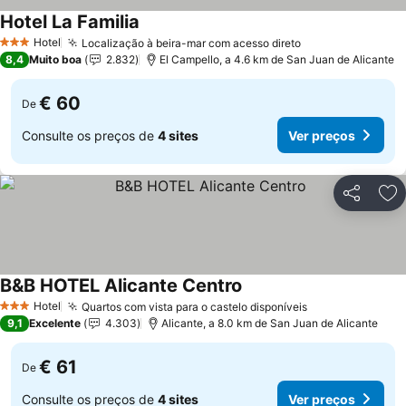
Hotel La Familia
Hotel
Localização à beira-mar com acesso direto
3 Estrelas
8,4
Muito boa
2.832
El Campello, a 4.6 km de San Juan de Alicante
€ 60
De
Consulte os preços de
4 sites
Ver preços
Partilhar
Ad
B&B HOTEL Alicante Centro
Hotel
Quartos com vista para o castelo disponíveis
3 Estrelas
9,1
Excelente
4.303
Alicante, a 8.0 km de San Juan de Alicante
€ 61
De
Consulte os preços de
4 sites
Ver preços