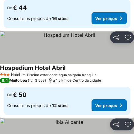
€ 44
De
Consulte os preços de
16 sites
Ver preços
Partilhar
Ad
Hospedium Hotel Abril
Hotel
Piscina exterior de água salgada tranquila
3 Estrelas
8,4
Muito boa
3.553
a 1.5 km de Centro da cidade
€ 50
De
Consulte os preços de
12 sites
Ver preços
Partilhar
Ad