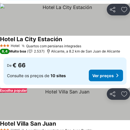
Partilhar
Ad
Hotel La City Estación
Hotel
Quartos com persianas integradas
3 Estrelas
8,4
Muito boa
2.537
Alicante, a 8.2 km de San Juan de Alicante
€ 66
De
Consulte os preços de
10 sites
Ver preços
Escolha popular
Partilhar
Ad
Hotel Villa San Juan