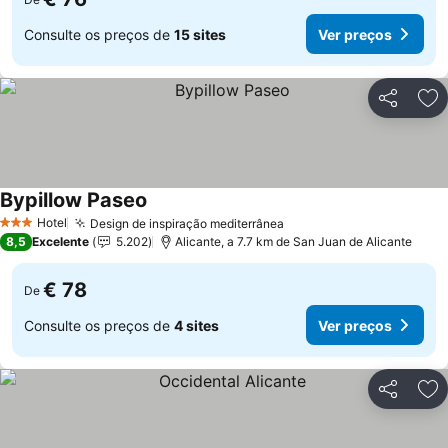
Consulte os preços de
15 sites
Ver preços
Partilhar
Ad
Bypillow Paseo
Hotel
Design de inspiração mediterrânea
3 Estrelas
8,5
Excelente
5.202
Alicante, a 7.7 km de San Juan de Alicante
€ 78
De
Consulte os preços de
4 sites
Ver preços
Partilhar
Ad