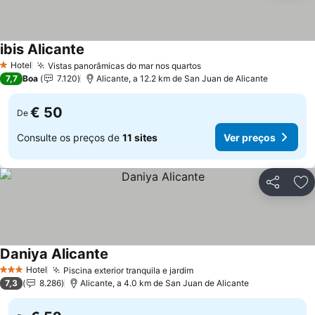
ibis Alicante
Hotel
Vistas panorâmicas do mar nos quartos
1 Estrelas
7,7
Boa
7.120
Alicante, a 12.2 km de San Juan de Alicante
€ 50
De
Consulte os preços de
11 sites
Ver preços
Partilhar
Ad
Daniya Alicante
Hotel
Piscina exterior tranquila e jardim
3 Estrelas
7,3
8.286
Alicante, a 4.0 km de San Juan de Alicante