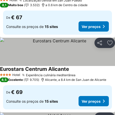
Hotel
Localização central em San Juan Pueblo
3 Estrelas
8,1
Muito boa
3.532
a 0.6 km de Centro da cidade
€ 67
De
Consulte os preços de
15 sites
Ver preços
Partilhar
Ad
Eurostars Centrum Alicante
Hotel
Experiência culinária mediterrânea
4 Estrelas
8,5
Excelente
9.705
Alicante, a 8.4 km de San Juan de Alicante
€ 69
De
Consulte os preços de
15 sites
Ver preços