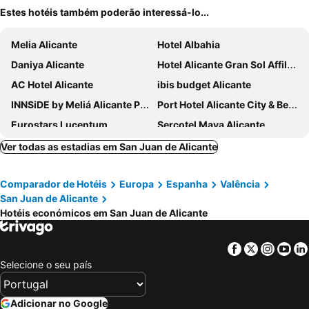
Estes hotéis também poderão interessá-lo...
Melia Alicante
Hotel Albahia
Daniya Alicante
Hotel Alicante Gran Sol Affiliated by Meliá
AC Hotel Alicante
ibis budget Alicante
INNSiDE by Meliá Alicante Porta Maris
Port Hotel Alicante City & Beach
Eurostars Lucentum
Sercotel Maya Alicante
B&B Hotel Alicante
Eurostars Centrum Alicante
Ver todas as estadias em San Juan de Alicante
NH Alicante
Hotel Castilla Alicante
Comparador de Hotéis
Europa
Espanha
Valência
Hotel Boutique Calas de Alicante
Hotel La Milagrosa
San Juan de Alicante
Occidental Alicante
Hotel Bonalba Alicante
Hotéis económicos em San Juan de Alicante
Travelodge Alicante Puerto
ibis Alicante
Hospedium Hotel Abril
Hotel Leuka
Facebook
Twitter
Insta
Yo
Selecione o seu país
Bypillow Paseo
Tandem Pórtico Alicante
Eurostars Mediterranea Plaza
Hotel Almirante
Adicionar no Google
Hotel Serawa Alicante
El Plantío Golf Resort