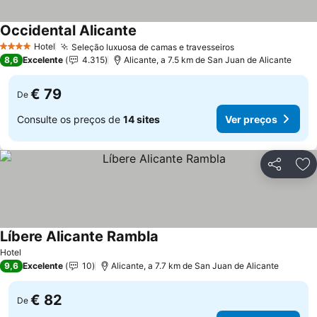
Occidental Alicante
Hotel
Seleção luxuosa de camas e travesseiros
4 Estrelas
8,6
Excelente
4.315
Alicante, a 7.5 km de San Juan de Alicante
€ 79
De
Consulte os preços de
14 sites
Ver preços
Partilhar
Ad
Líbere Alicante Rambla
Hotel
9,6
Excelente
10
Alicante, a 7.7 km de San Juan de Alicante
€ 82
De