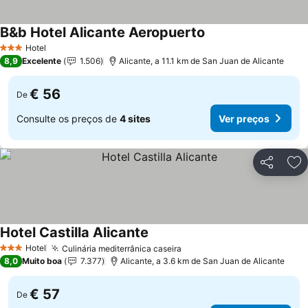
B&b Hotel Alicante Aeropuerto
Hotel
3 Estrelas
8,9
Excelente
1.506
Alicante, a 11.1 km de San Juan de Alicante
€ 56
De
Consulte os preços de
4 sites
Ver preços
Partilhar
Ad
Hotel Castilla Alicante
Hotel
Culinária mediterrânica caseira
3 Estrelas
8,0
Muito boa
7.377
Alicante, a 3.6 km de San Juan de Alicante
€ 57
De