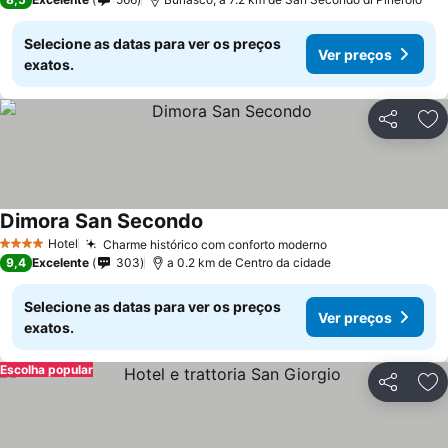
Selecione as datas para ver os preços
Ver preços
exatos.
Partilhar
Ad
Dimora San Secondo
Hotel
Charme histórico com conforto moderno
4 Estrelas
9,4
Excelente
303
a 0.2 km de Centro da cidade
Selecione as datas para ver os preços
Ver preços
exatos.
Escolha popular
Partilhar
Ad