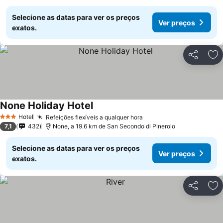
Selecione as datas para ver os preços
Ver preços
exatos.
Partilhar
Ad
None Holiday Hotel
Hotel
Refeições flexíveis a qualquer hora
3 Estrelas
7,1
432
None, a 19.6 km de San Secondo di Pinerolo
Selecione as datas para ver os preços
Ver preços
exatos.
Partilhar
Ad