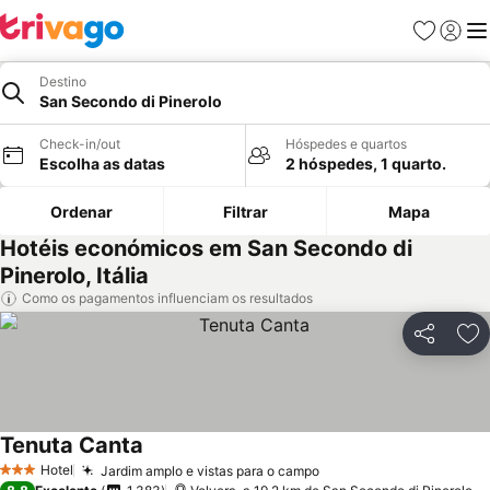
Favoritos
Iniciar
Me
Destino
San Secondo di Pinerolo
Check-in/out
Hóspedes e quartos
Escolha as datas
2 hóspedes, 1 quarto.
Ordenar
Filtrar
Mapa
Hotéis económicos em San Secondo di
Pinerolo, Itália
Como os pagamentos influenciam os resultados
Partilhar
Ad
Tenuta Canta
Hotel
Jardim amplo e vistas para o campo
3 Estrelas