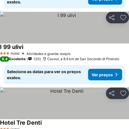
exatos.
Partilhar
Ad
I 99 ulivi
Hotel
Atividades e guarda-esquis
3 Estrelas
9,4
Excelente
120
Cavour, a 8.9 km de San Secondo di Pinerolo
Selecione as datas para ver os preços
Ver preços
exatos.
Partilhar
Ad
Hotel Tre Denti