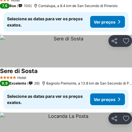
Hotel
3 Estrelas
7,5
Boa
100
Cantalupa, a 8.4 km de San Secondo di Pinerolo
Selecione as datas para ver os preços
Ver preços
exatos.
Partilhar
Ad
Sere di Sosta
Hotel
5 Estrelas
9,9
Excelente
26
Bagnolo Piemonte, a 13.8 km de San Secondo di Pinerolo
Selecione as datas para ver os preços
Ver preços
exatos.
Partilhar
Ad