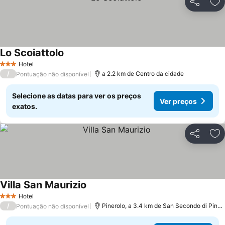
Partilhar
Ad
Lo Scoiattolo
Hotel
3 Estrelas
/
a 2.2 km de Centro da cidade
Pontuação não disponível
Selecione as datas para ver os preços
Ver preços
exatos.
Partilhar
Ad
Villa San Maurizio
Hotel
3 Estrelas
/
Pinerolo, a 3.4 km de San Secondo di Pinerolo
Pontuação não disponível