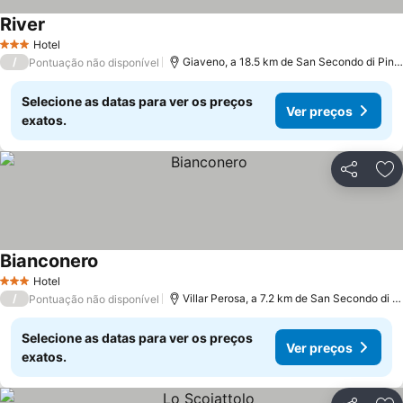
River
Hotel
3 Estrelas
/
Giaveno, a 18.5 km de San Secondo di Pinerolo
Pontuação não disponível
Selecione as datas para ver os preços
Ver preços
exatos.
Partilhar
Ad
Bianconero
Hotel
3 Estrelas
/
Villar Perosa, a 7.2 km de San Secondo di Pinerolo
Pontuação não disponível
Selecione as datas para ver os preços
Ver preços
exatos.