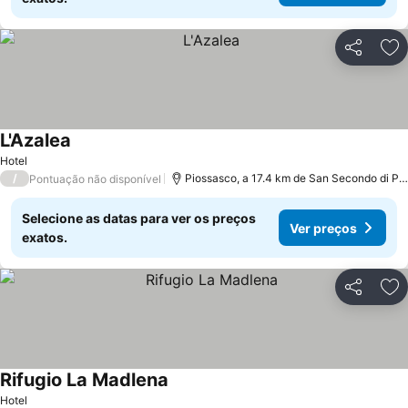
Partilhar
Ad
L'Azalea
Hotel
/
Piossasco, a 17.4 km de San Secondo di Pinerolo
Pontuação não disponível
Selecione as datas para ver os preços
Ver preços
exatos.
Partilhar
Ad
Rifugio La Madlena
Hotel