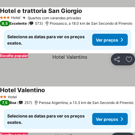
Hotel e trattoria San Giorgio
Hotel
Quartos com varandas privadas
3 Estrelas
8,5
Excelente
573
Piossasco, a 18.0 km de San Secondo di Pinerolo
Selecione as datas para ver os preços
Ver preços
exatos.
Escolha popular
Partilhar
Ad
Hotel Valentino
Hotel
2 Estrelas
7,5
Boa
257
Perosa Argentina, a 13.3 km de San Secondo di Pinerolo
Selecione as datas para ver os preços
Ver preços
exatos.
Escolha popular