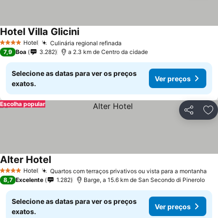
Hotel Villa Glicini
Hotel
Culinária regional refinada
4 Estrelas
7,9
Boa
3.282
a 2.3 km de Centro da cidade
Selecione as datas para ver os preços
Ver preços
exatos.
Escolha popular
Partilhar
Ad
Alter Hotel
Hotel
Quartos com terraços privativos ou vista para a montanha
4 Estrelas
8,7
Excelente
1.282
Barge, a 15.6 km de San Secondo di Pinerolo
Selecione as datas para ver os preços
Ver preços
exatos.