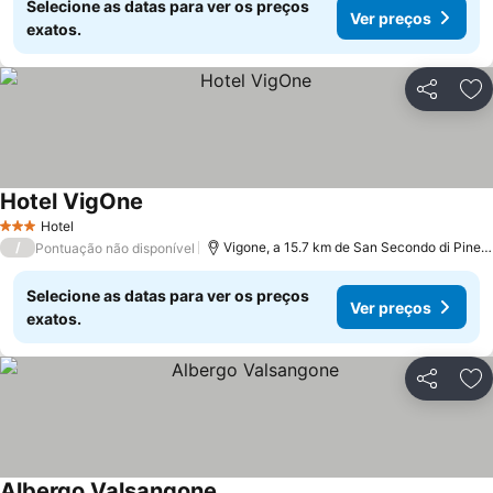
Selecione as datas para ver os preços
Ver preços
exatos.
Partilhar
Ad
Hotel VigOne
Hotel
3 Estrelas
/
Vigone, a 15.7 km de San Secondo di Pinerolo
Pontuação não disponível
Selecione as datas para ver os preços
Ver preços
exatos.
Partilhar
Ad
Albergo Valsangone