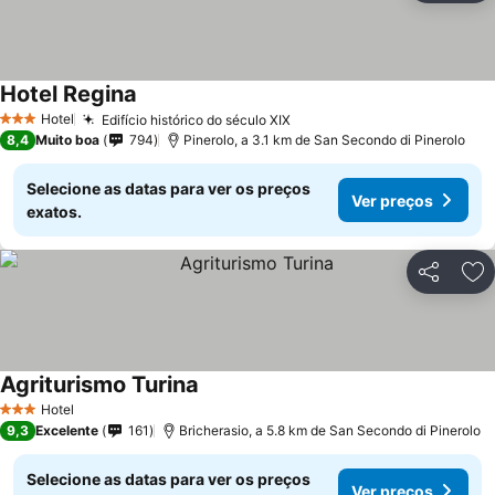
Hotel Regina
Hotel
Edifício histórico do século XIX
3 Estrelas
8,4
Muito boa
794
Pinerolo, a 3.1 km de San Secondo di Pinerolo
Selecione as datas para ver os preços
Ver preços
exatos.
Partilhar
Ad
Agriturismo Turina
Hotel
3 Estrelas
9,3
Excelente
161
Bricherasio, a 5.8 km de San Secondo di Pinerolo
Selecione as datas para ver os preços
Ver preços