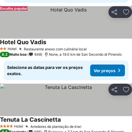
Escolha popular
Partilhar
Ad
Hotel Quo Vadis
Hotel
Restaurante anexo com culinária local
2 Estrelas
8,2
Muito boa
648
None, a 19.0 km de San Secondo di Pinerolo
Selecione as datas para ver os preços
Ver preços
exatos.
Partilhar
Ad
Tenuta La Cascinetta
Hotel
Arredores de plantação de kiwi
4 Estrelas
8,5
Excelente
566
Buriasco, a 7.2 km de San Secondo di Pinerolo