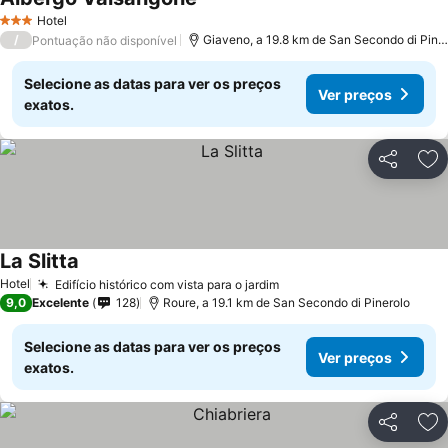
Hotel
3 Estrelas
/
Giaveno, a 19.8 km de San Secondo di Pinerolo
Pontuação não disponível
Selecione as datas para ver os preços
Ver preços
exatos.
Partilhar
Ad
La Slitta
Hotel
Edifício histórico com vista para o jardim
9,0
Excelente
128
Roure, a 19.1 km de San Secondo di Pinerolo
Selecione as datas para ver os preços
Ver preços
exatos.
Partilhar
Ad