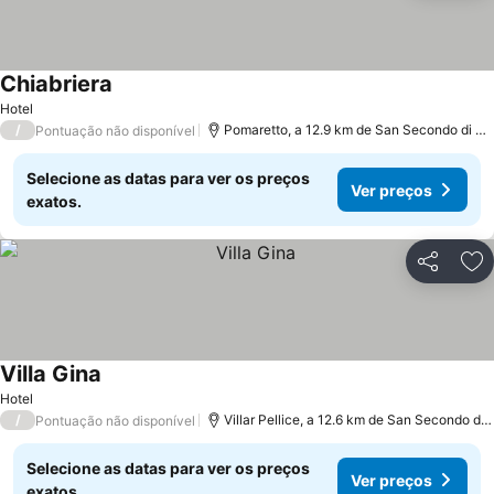
Chiabriera
Hotel
/
Pomaretto, a 12.9 km de San Secondo di Pinerolo
Pontuação não disponível
Selecione as datas para ver os preços
Ver preços
exatos.
Partilhar
Ad
Villa Gina
Hotel
/
Villar Pellice, a 12.6 km de San Secondo di Pinerolo
Pontuação não disponível
Selecione as datas para ver os preços
Ver preços
exatos.