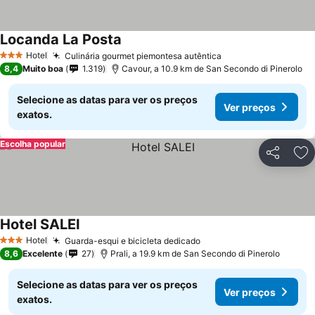
Locanda La Posta
Hotel
Culinária gourmet piemontesa autêntica
3 Estrelas
8,4
Muito boa
1.319
Cavour, a 10.9 km de San Secondo di Pinerolo
Selecione as datas para ver os preços
Ver preços
exatos.
Escolha popular
Partilhar
Ad
Hotel SALEI
Hotel
Guarda-esqui e bicicleta dedicado
3 Estrelas
8,6
Excelente
27
Prali, a 19.9 km de San Secondo di Pinerolo
Selecione as datas para ver os preços
Ver preços
exatos.