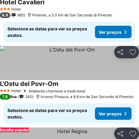
Hotel Cavalieri
Hotel
3 Estrelas
6,9
685
Pinerolo, a 5.0 km de San Secondo di Pinerolo
Selecione as datas para ver os preços
Ver preços
exatos.
Partilhar
Ad
L'Ostu del Povr-Om
Hotel
Ambiente charmoso e tradicional
3 Estrelas
7,8
Boa
240
Inverso Pinasca, a 8.8 km de San Secondo di Pinerolo
Selecione as datas para ver os preços
Ver preços
exatos.
Escolha popular
Partilhar
Ad