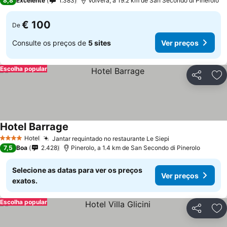
8,8
Excelente
1.383
Volvera, a 19.2 km de San Secondo di Pinerolo
€ 100
De
Consulte os preços de
5 sites
Ver preços
Escolha popular
Partilhar
Ad
Hotel Barrage
Hotel
Jantar requintado no restaurante Le Siepi
4 Estrelas
7,5
Boa
2.428
Pinerolo, a 1.4 km de San Secondo di Pinerolo
Selecione as datas para ver os preços
Ver preços
exatos.
Escolha popular
Partilhar
Ad