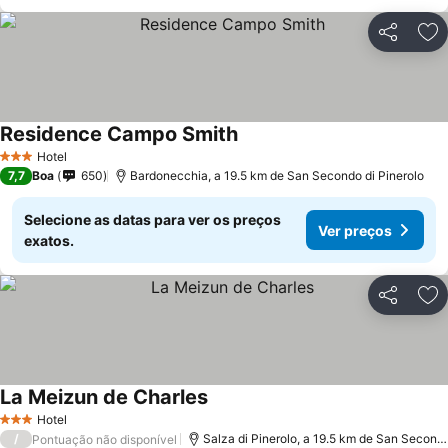
Partilhar
Ad
Residence Campo Smith
Hotel
3 Estrelas
7,7
Boa
650
Bardonecchia, a 19.5 km de San Secondo di Pinerolo
Selecione as datas para ver os preços
Ver preços
exatos.
Partilhar
Ad
La Meizun de Charles
Hotel
3 Estrelas
/
Salza di Pinerolo, a 19.5 km de San Secondo di Pinerolo
Pontuação não disponível