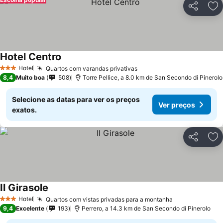
Partilhar
Ad
Hotel Centro
Hotel
Quartos com varandas privativas
3 Estrelas
8,4
Muito boa
508
Torre Pellice, a 8.0 km de San Secondo di Pinerolo
Selecione as datas para ver os preços
Ver preços
exatos.
Partilhar
Ad
Il Girasole
Hotel
Quartos com vistas privadas para a montanha
3 Estrelas
9,4
Excelente
193
Perrero, a 14.3 km de San Secondo di Pinerolo