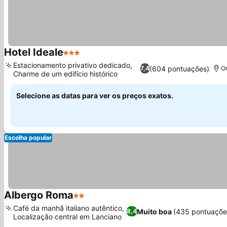
Hotel Ideale
3 Estrelas
Estacionamento privativo dedicado,
(604 pontuações)
7,4
Or
Charme de um edifício histórico
Selecione as datas para ver os preços exatos.
Escolha popular
Albergo Roma
2 Estrelas
Café da manhã italiano autêntico,
Muito boa
(435 pontuaçõe
8,4
Localização central em Lanciano