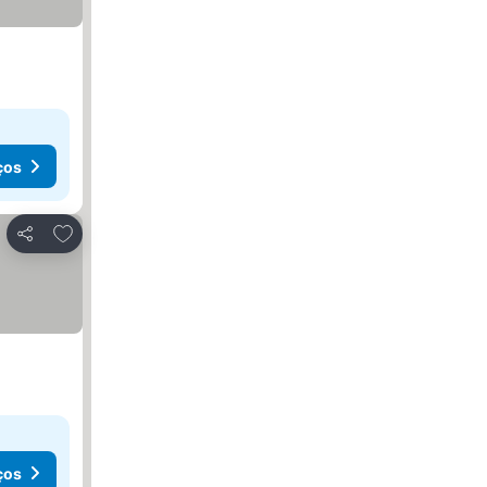
ços
Adicionar aos favoritos
Partilhar
ços