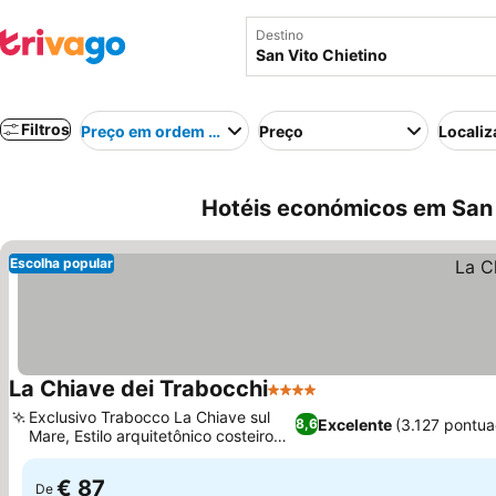
Destino
Filtros
Preço em ordem crescente
Preço
Localiz
Hotéis económicos em San Vi
Escolha popular
La Chiave dei Trabocchi
4 Estrelas
Exclusivo Trabocco La Chiave sul
Excelente
(3.127 pontu
8,6
Mare, Estilo arquitetônico costeiro
branco
€ 87
De