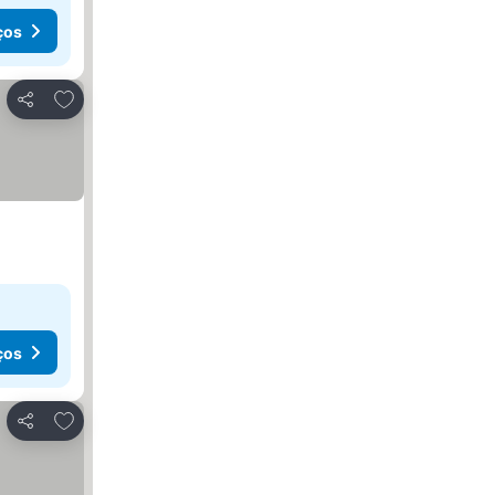
ços
Adicionar aos favoritos
Partilhar
ços
Adicionar aos favoritos
Partilhar