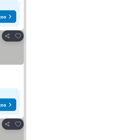
ços
Adicionar aos favoritos
Partilhar
ços
Adicionar aos favoritos
Partilhar