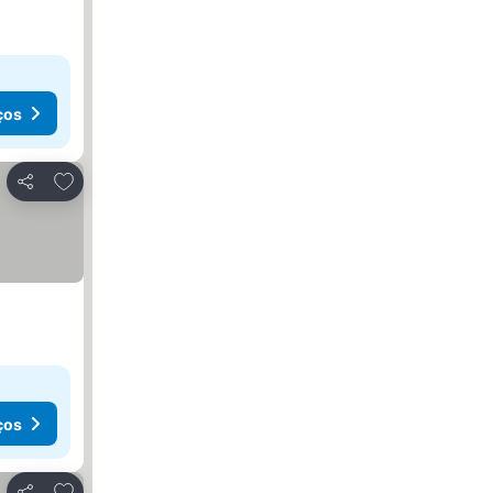
ços
Adicionar aos favoritos
Partilhar
ços
Adicionar aos favoritos