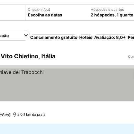
Check-in/out
Hóspedes e quartos
Escolha as datas
2 hóspedes, 1 quarto
ação
Cancelamento gratuito
Hotéis
Avaliação: 8,0+
Pe
to Chietino, Itália
Com
ações)
a 0.1 km da praia