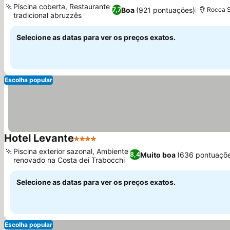
Piscina coberta, Restaurante
Boa
(921 pontuações)
7,7
Rocca S
tradicional abruzzês
Selecione as datas para ver os preços exatos.
Escolha popular
Hotel Levante
4 Estrelas
Piscina exterior sazonal, Ambiente
Muito boa
(636 pontuaçõe
8,4
renovado na Costa dei Trabocchi
Selecione as datas para ver os preços exatos.
Escolha popular