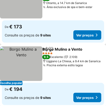
Otranto, a 14.7 km de Sanarica
Área exclusiva de spa e bem-estar
Ver pre
€ 173
De
Consulte os preços de
9 sites
Ver preços
Borgo Mulino a Vento
Partilhar
Adicionar aos favoritos
Ver 
4 Estrelas
9,5
Excelente
2.109
Uggiano La Chiesa, a 9.4 km de Sanarica
Piscina externa estilo lagoa
Ver preços
Escolha popular
€ 194
De
Consulte os preços de
9 sites
Ver preços