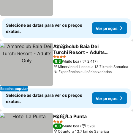
Selecione as datas para ver os preços
Ver preços
exatos.
Amareclub Baia Dei
Partilhar
Adicionar aos favoritos
Turchi Resort - Adults
Only
Ver preços
4 Estrelas
8,3
Muito boa
2.417
Minervino di Lecce, a 13.7 km de Sanarica
Experiências culinárias variadas
Ver preç
Escolha popular
Selecione as datas para ver os preços
Ver preços
exatos.
Hotel La Punta
Partilhar
Adicionar aos favoritos
Ver preços
3 Estrelas
8,0
Muito boa
526
Otranto, a 13.7 km de Sanarica