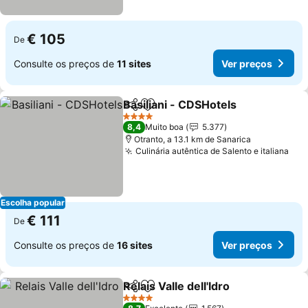
€ 105
De
Consulte os preços de
11 sites
Ver preços
Basiliani - CDSHotels
Partilhar
Adicionar aos favoritos
Ver 
4 Estrelas
8,4
Muito boa
5.377
Otranto, a 13.1 km de Sanarica
Culinária autêntica de Salento e italiana
Ver
Escolha popular
€ 111
De
Consulte os preços de
16 sites
Ver preços
Relais Valle dell'Idro
Partilhar
Adicionar aos favoritos
Ver pr
4 Estrelas