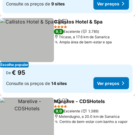
Consulte os preços de
9 sites
Ver preços
Callistos Hotel & Spa
Partilhar
Adicionar aos favoritos
Ver p
4 Estrelas
9,3
Excelente
3.785
Tricase, a 17.6 km de Sanarica
Ampla área de bem-estar e spa
Ver preço
Escolha popular
€ 95
De
Consulte os preços de
14 sites
Ver preços
Marelive - CDSHotels
Partilhar
Adicionar aos favoritos
Ver 
4 Estrelas
9,0
Excelente
1.389
Melendugno, a 20.0 km de Sanarica
Centro de bem-estar com banho a vapor
Ver