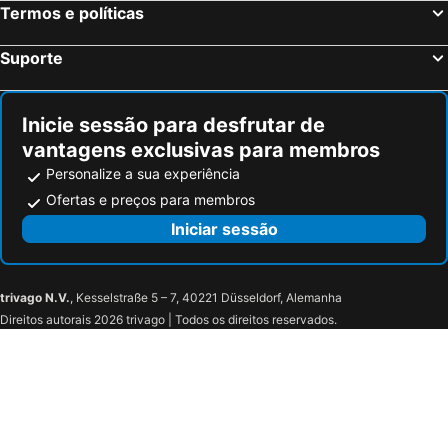
Termos e políticas
Masseria Cinti
Tenuta Cursano
Hotel Santa Lucia
Corte dei Melograni Hotel Resort
Suporte
Tenuta Centoporte
Masseria Panareo
Hotel Porto Badisco
Le Capase Resort Salento
Inicie sessão para desfrutar de
B&B La Perla
HOTEL PANORAMICO
vantagens exclusivas para membros
Hotel Majestic Luxury Castro
Agriturismo Serafina
Personalize a sua experiência
Masseria Fabrizio
Hotel Palazzo Papaleo
Ofertas e preços para membros
I Mulicchi
Masseria Don Egidio
Iniciar sessão
trivago N.V.
, Kesselstraße 5 – 7, 40221 Düsseldorf, Alemanha
Direitos autorais 2026 trivago | Todos os direitos reservados.