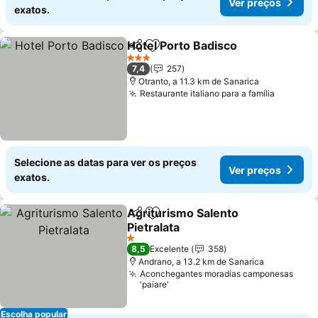
Ver preços
exatos.
Hotel Porto Badisco
Partilhar
Adicionar aos favoritos
Ver pr
3 Estrelas
7,4
257
Otranto, a 11.3 km de Sanarica
Restaurante italiano para a família
Ver pre
Selecione as datas para ver os preços
Ver preços
exatos.
Agriturismo Salento
Partilhar
Adicionar aos favoritos
Pietralata
Ver preços
1 Estrelas
8,5
Excelente
358
Andrano, a 13.2 km de Sanarica
Aconchegantes moradias camponesas
'paiare'
Escolha popular