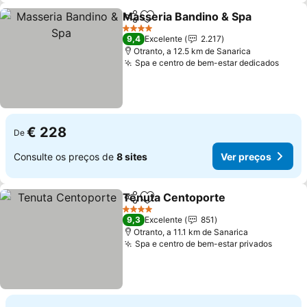
Masseria Bandino & Spa
Partilhar
Adicionar aos favoritos
Ve
4 Estrelas
9,4
Excelente
2.217
Otranto, a 12.5 km de Sanarica
Spa e centro de bem-estar dedicados
Ver p
€ 228
De
Consulte os preços de
8 sites
Ver preços
Tenuta Centoporte
Partilhar
Adicionar aos favoritos
Ver pr
4 Estrelas
9,3
Excelente
851
Otranto, a 11.1 km de Sanarica
Spa e centro de bem-estar privados
Ver pr