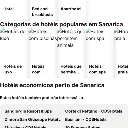
Hotel
Bed and
Aparthotel
breakfasts
Categorias de hotéis populares em Sanarica
Hotéis de
Hotéis
Hotéis que
Hotéis
Hotéi
luxo
com
permitem
com spa
praia
piscinas
animais
Hotéis económicos perto de Sanarica
Estes hotéis também poderão interessá-lo...
Sangiorgio Resort & Spa
Corte di Nettuno - CDSHotels
Dimora San Giuseppe Hotel & SPA
Basiliani - CDSHotels
Marelive - CDSHotels
19 Summer Suites