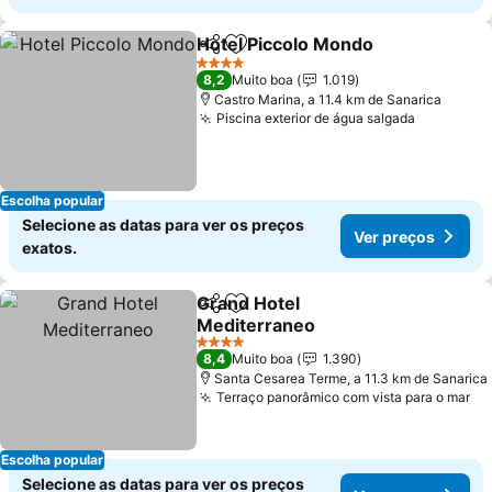
Hotel Piccolo Mondo
Partilhar
Adicionar aos favoritos
Ver p
4 Estrelas
8,2
Muito boa
1.019
Castro Marina, a 11.4 km de Sanarica
Piscina exterior de água salgada
Ver preç
Escolha popular
Selecione as datas para ver os preços
Ver preços
exatos.
Grand Hotel
Partilhar
Adicionar aos favoritos
Mediterraneo
Ver preços
4 Estrelas
8,4
Muito boa
1.390
Santa Cesarea Terme, a 11.3 km de Sanarica
Terraço panorâmico com vista para o mar
Ve
Escolha popular
Selecione as datas para ver os preços