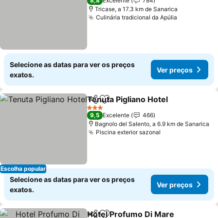
8,8
Excelente
784
Tricase, a 17.3 km de Sanarica
Culinária tradicional da Apúlia
Ver preços
Selecione as datas para ver os preços
Ver preços
exatos.
Tenuta Pigliano Hotel
Partilhar
Adicionar aos favoritos
Ver 
3 Estrelas
9,5
Excelente
466
Bagnolo del Salento, a 6.9 km de Sanarica
Piscina exterior sazonal
Ver preços
Escolha popular
Selecione as datas para ver os preços
Ver preços
exatos.
Hotel Profumo Di Mare