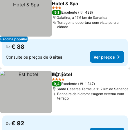
Partilhar
Adicionar aos favoritos
Hotel & Spa
Ver preços
3 Estrelas
9,1
Excelente
438
Galatina, a 17.6 km de Sanarica
Terraço na cobertura com vista para a
cidade
Escolha popular
€ 88
De
Consulte os preços de
6 sites
Ver preços
Est hotel
Partilhar
Adicionar aos favoritos
Ver preços
4 Estrelas
9,4
Excelente
1.247
Santa Cesarea Terme, a 11.2 km de Sanarica
Banheira de hidromassagem externa com
terraço
€ 92
De