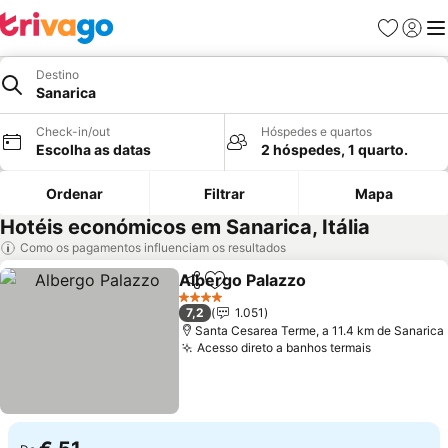
Favoritos
Iniciar
Me
Destino
Sanarica
Check-in/out
Hóspedes e quartos
Escolha as datas
2 hóspedes, 1 quarto.
Ordenar
Filtrar
Mapa
Hotéis económicos em Sanarica, Itália
Como os pagamentos influenciam os resultados
Albergo Palazzo
Partilhar
Adicionar aos favoritos
Ver preço
4 Estrelas
7,2
1.051
Santa Cesarea Terme, a 11.4 km de Sanarica
Acesso direto a banhos termais
Ver preço