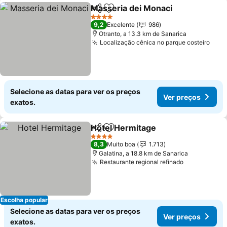
Masseria dei Monaci
Partilhar
Adicionar aos favoritos
Ver p
4 Estrelas
9,2
Excelente
986
Otranto, a 13.3 km de Sanarica
Localização cênica no parque costeiro
Ver 
Selecione as datas para ver os preços
Ver preços
exatos.
Hotel Hermitage
Partilhar
Adicionar aos favoritos
Ver preço
4 Estrelas
8,3
Muito boa
1.713
Galatina, a 18.8 km de Sanarica
Restaurante regional refinado
Ver preços
Escolha popular
Selecione as datas para ver os preços
Ver preços
exatos.