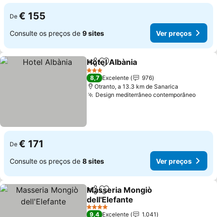
€ 155
De
Consulte os preços de
9 sites
Ver preços
Hotel Albània
Partilhar
Adicionar aos favoritos
Ver preços
3 Estrelas
8,7
Excelente
976
Otranto, a 13.3 km de Sanarica
Design mediterrâneo contemporâneo
Ver p
€ 171
De
Consulte os preços de
8 sites
Ver preços
Masseria Mongiò
Partilhar
Adicionar aos favoritos
dell'Elefante
Ver preços
4 Estrelas
9,4
Excelente
1.041