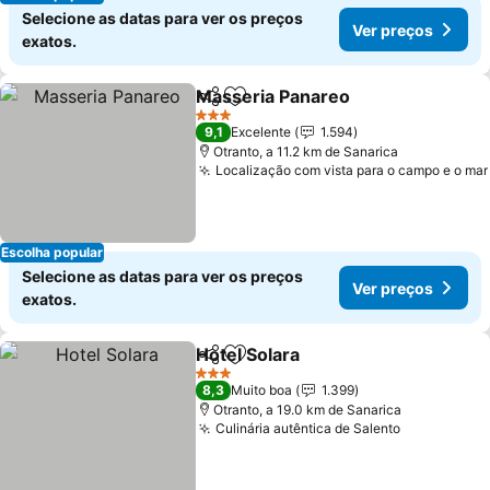
Selecione as datas para ver os preços
Ver preços
exatos.
Masseria Panareo
Partilhar
Adicionar aos favoritos
Ver pre
3 Estrelas
9,1
Excelente
1.594
Otranto, a 11.2 km de Sanarica
Localização com vista para o campo e o mar
Escolha popular
Selecione as datas para ver os preços
Ver preços
exatos.
Hotel Solara
Partilhar
Adicionar aos favoritos
Ver preços
3 Estrelas
8,3
Muito boa
1.399
Otranto, a 19.0 km de Sanarica
Culinária autêntica de Salento
Ver preços