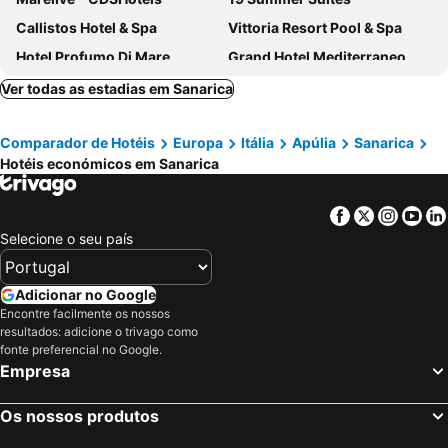
Callistos Hotel & Spa
Vittoria Resort Pool & Spa
Hotel Profumo Di Mare
Grand Hotel Mediterraneo
Albergo Palazzo
Relais Valle dell'Idro
Ver todas as estadias em Sanarica
Family Village Pool&Sea
Masseria Montevergine
Comparador de Hotéis
Europa
Itália
Apúlia
Sanarica
Hotel Pietra Verde
Masseria dei Monaci
Hotéis económicos em Sanarica
Villa Rosa Antico Dimora Storica
Hotel Albània
Tenuta Pigliano Hotel
Dolmen Sport Resort
Facebook
Twitter
Insta
Yo
Est hotel
Masseria Bandino & Spa
Selecione o seu país
Hotel Miramare
Hotel Bellavista - Boutique Hotel
Hotel Hermitage
Palazzo Circolone
Adicionar no Google
Encontre facilmente os nossos
Borgo Mulino a Vento
Hotel Le Macine
resultados: adicione o trivago como
Sanlu Hotel
Hotel Piccolo Mondo
fonte preferencial no Google.
Empresa
Amareclub Baia Dei Turchi Resort - Adults Only
Agriturismo L'Agrumeto
Masseria Mongiò dell'Elefante
Masseria Quadrelli
Os nossos produtos
Hotel Belami
Palazzo Ducale Venturi - Luxury Relais & Wellness