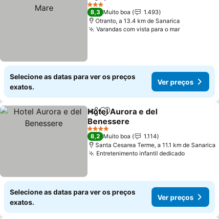
Partilhar
Adicionar aos favoritos
Ver
3 Estrelas
8,3
Muito boa
1.493
Otranto, a 13.4 km de Sanarica
Varandas com vista para o mar
Ver preço
Selecione as datas para ver os preços
Ver preços
exatos.
Hotel Aurora e del
Partilhar
Adicionar aos favoritos
Benessere
Ver preços
4 Estrelas
8,2
Muito boa
1.114
Santa Cesarea Terme, a 11.1 km de Sanarica
Entretenimento infantil dedicado
Ver preç
Selecione as datas para ver os preços
Ver preços
exatos.