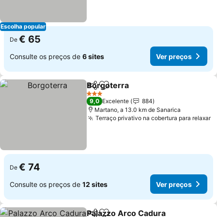
Escolha popular
€ 65
De
Consulte os preços de
6 sites
Ver preços
Borgoterra
Partilhar
Adicionar aos favoritos
Ver preços
3 Estrelas
9,0
Excelente
884
Martano, a 13.0 km de Sanarica
Terraço privativo na cobertura para relaxar
V
€ 74
De
Consulte os preços de
12 sites
Ver preços
Palazzo Arco Cadura