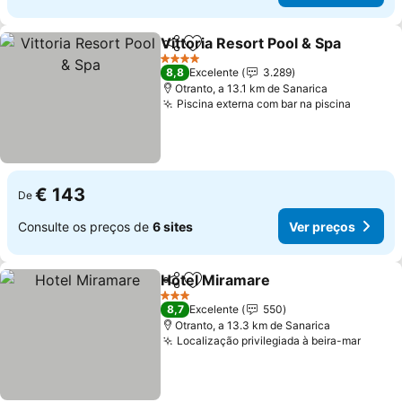
Vittoria Resort Pool & Spa
Partilhar
Adicionar aos favoritos
4 Estrelas
8,8
Excelente
3.289
Otranto, a 13.1 km de Sanarica
Piscina externa com bar na piscina
Ver pre
€ 143
De
Consulte os preços de
6 sites
Ver preços
Hotel Miramare
Partilhar
Adicionar aos favoritos
Ver preços
3 Estrelas
8,7
Excelente
550
Otranto, a 13.3 km de Sanarica
Localização privilegiada à beira-mar
Ver p