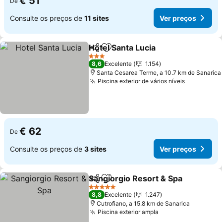
€ 51
De
Consulte os preços de
11 sites
Ver preços
Hotel Santa Lucia
Partilhar
Adicionar aos favoritos
Ver preç
3 Estrelas
8,6
Excelente
1.154
Santa Cesarea Terme, a 10.7 km de Sanarica
Piscina exterior de vários níveis
Ver preço
€ 62
De
Consulte os preços de
3 sites
Ver preços
Sangiorgio Resort & Spa
Partilhar
Adicionar aos favoritos
Ve
5 Estrelas
8,8
Excelente
1.247
Cutrofiano, a 15.8 km de Sanarica
Piscina exterior ampla
Ver preços