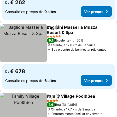
€ 262
De
Consulte os preços de
9 sites
Ver preços
Baglioni Masseria Muzza
Partilhar
Adicionar aos favoritos
Resort & Spa
Ver preços
5 Estrelas
9,1
Excelente
601
Otranto, a 12.8 km de Sanarica
Spa e centro de bem-estar relaxantes
Ver p
€ 678
De
Consulte os preços de
6 sites
Ver preços
Family Village Pool&Sea
Partilhar
Adicionar aos favoritos
Ve
4 Estrelas
7,6
Boa
1.054
Otranto, a 17.7 km de Sanarica
Entretenimento familiar envolvente
Ver pr