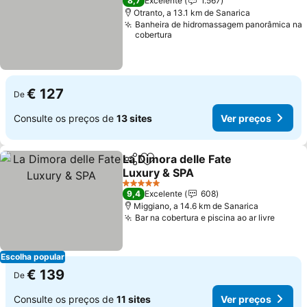
8,7
Excelente
1.567
Otranto, a 13.1 km de Sanarica
Banheira de hidromassagem panorâmica na
cobertura
€ 127
De
Consulte os preços de
13 sites
Ver preços
La Dimora delle Fate
Partilhar
Adicionar aos favoritos
Luxury & SPA
Ver preços
5 Estrelas
9,4
Excelente
608
Miggiano, a 14.6 km de Sanarica
Bar na cobertura e piscina ao ar livre
Ver p
Escolha popular
€ 139
De
Consulte os preços de
11 sites
Ver preços