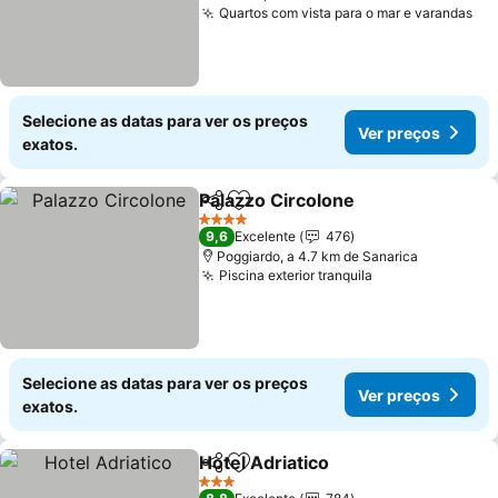
Quartos com vista para o mar e varandas
Ve
Selecione as datas para ver os preços
Ver preços
exatos.
Palazzo Circolone
Partilhar
Adicionar aos favoritos
Ver preç
4 Estrelas
9,6
Excelente
476
Poggiardo, a 4.7 km de Sanarica
Piscina exterior tranquila
Ver preços
Selecione as datas para ver os preços
Ver preços
exatos.
Hotel Adriatico
Partilhar
Adicionar aos favoritos
Ver preços
3 Estrelas