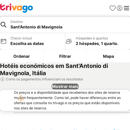
Favoritos
Iniciar
Me
Destino
Sant'Antonio di Mavignola
Check-in/out
Hóspedes e quartos
Escolha as datas
2 hóspedes, 1 quarto.
Ordenar
Filtrar
Mapa
Hotéis económicos em Sant'Antonio di
Mavignola, Itália
Como os pagamentos influenciam os resultados
Mostrar mais
Os preços e a disponibilidade que recebemos dos sites de reserva
mudam frequentemente. Como tal, pode haver diferenças entre as
ofertas que consulta no trivago e os preços que estão disponíveis
nos sites de reserva.