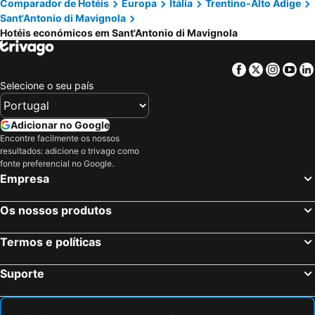
Comparador de Hotéis
Europa
Itália
Trentino-Alto Ádige
Sant'Antonio di Mavignola
Hotéis económicos em Sant'Antonio di Mavignola
Facebook
Twitter
Insta
Yo
Selecione o seu país
Adicionar no Google
Encontre facilmente os nossos
resultados: adicione o trivago como
fonte preferencial no Google.
Empresa
Os nossos produtos
Termos e políticas
Suporte