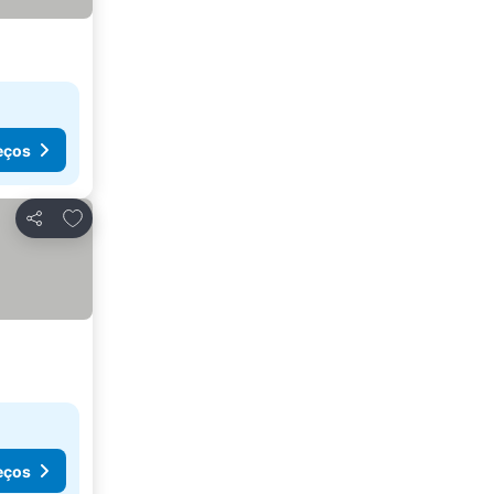
eços
Adicionar aos favoritos
Partilhar
eços