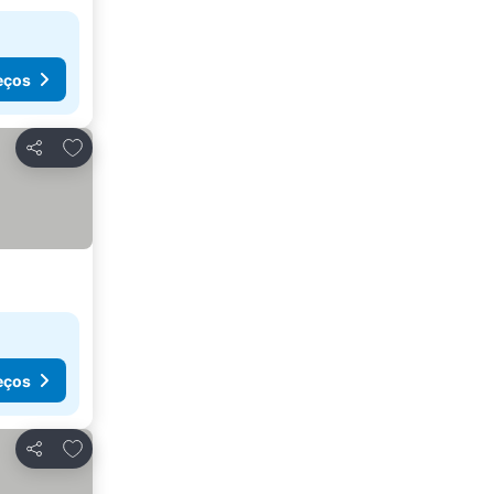
eços
Adicionar aos favoritos
Partilhar
eços
Adicionar aos favoritos
Partilhar