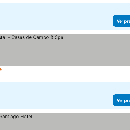
Ver pr
trelas
Ver pr