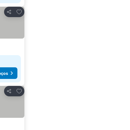
Adicionar aos favoritos
Partilhar
eços
Adicionar aos favoritos
Partilhar