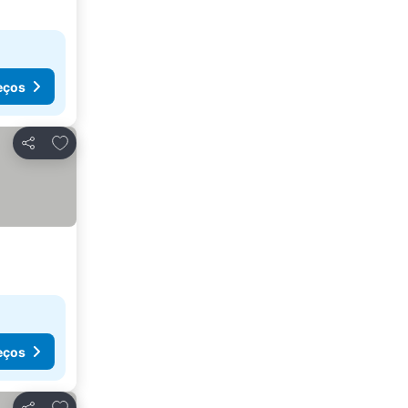
eços
Adicionar aos favoritos
Partilhar
eços
Adicionar aos favoritos