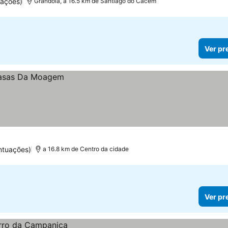
uações)
Grandola, a 16.5 km de Santiago do Cacém
Ver pr
ntuações)
a 16.8 km de Centro da cidade
Ver pr