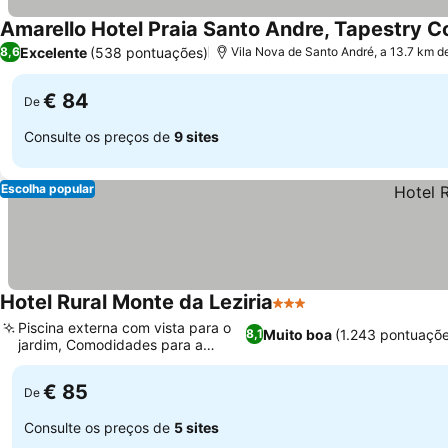
Amarello Hotel Praia Santo Andre, Tapestry Co
Excelente
(538 pontuações)
8,6
Vila Nova de Santo André, a 13.7 km 
€ 84
De
Consulte os preços de
9 sites
Escolha popular
Hotel Rural Monte da Leziria
3 Estrelas
Piscina externa com vista para o
Muito boa
(1.243 pontuaçõ
8,1
jardim, Comodidades para a
família
€ 85
De
Consulte os preços de
5 sites