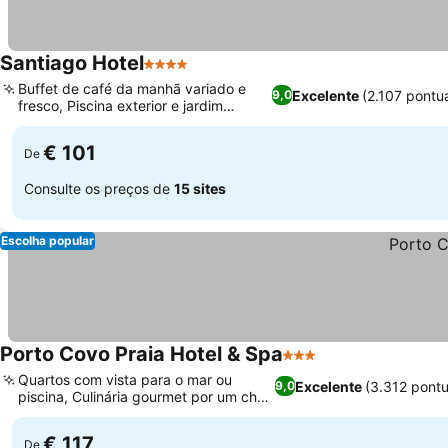
Santiago Hotel
4 Estrelas
Buffet de café da manhã variado e
Excelente
(2.107 pontu
9,0
fresco, Piscina exterior e jardim
convidativos
€ 101
De
Consulte os preços de
15 sites
Escolha popular
Porto Covo Praia Hotel & Spa
3 Estrelas
Quartos com vista para o mar ou
Excelente
(3.312 pont
9,0
piscina, Culinária gourmet por um chef
talentoso
€ 117
De