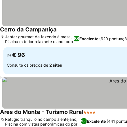
Cerro da Campaniça
Jantar gourmet da fazenda à mesa,
Excelente
(620 pontuaçõ
9,6
Piscina exterior relaxante o ano todo
€ 96
De
Consulte os preços de
2 sites
Ares do Monte - Turismo Rural
4 Estrelas
Refúgio tranquilo no campo alentejano,
Excelente
(441 pont
9,8
Piscina com vistas panorâmicas do pôr