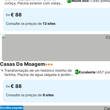
Muito boa
(1.945 pont
8,3
cortiça, Piscina exterior com vistas
panorâmicas
€ 88
De
Consulte os preços de
13 sites
Casas Da Moagem
3 Estrelas
Transformação de um histórico moinho de
Excelente
(457 po
9,1
farinha, Piscina de água salgada e jardim
tranquilos
€ 88
De
Consulte os preços de
8 sites
Escolha popular