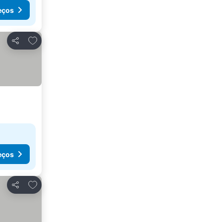
eços
Adicionar aos favoritos
Partilhar
eços
Adicionar aos favoritos
Partilhar