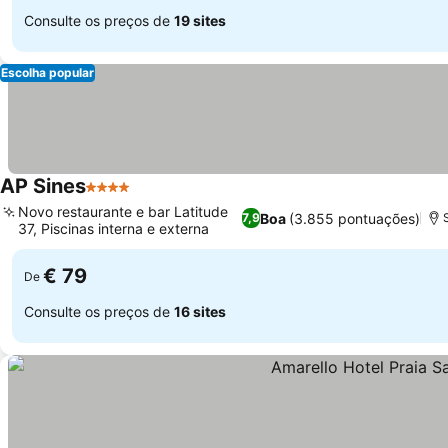
Consulte os preços de
19 sites
Escolha popular
AP Sines
4 Estrelas
Novo restaurante e bar Latitude
Boa
(3.855 pontuações)
7,9
37, Piscinas interna e externa
€ 79
De
Consulte os preços de
16 sites