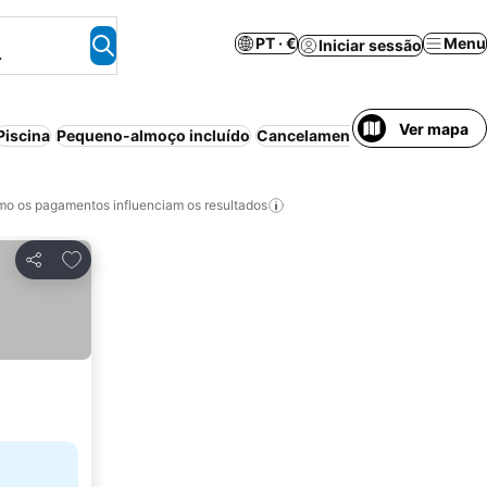
PT · €
Menu
Iniciar sessão
.
Ver mapa
Piscina
Pequeno-almoço incluído
Cancelamento gratuito
Aparth
o os pagamentos influenciam os resultados
Adicionar aos favoritos
Partilhar