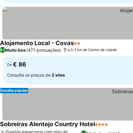
Alojamento Local - Covas
2 Estrelas
Muito boa
(477 pontuações)
8,1
a 0.3 km de Centro da cidade
€ 86
De
Consulte os preços de
2 sites
Escolha popular
Sobreiras Alentejo Country Hotel
4 Estrelas
Quartos espaçosos com piso de