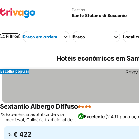
Destino
Filtros
Preço em ordem crescente
Preço
Localiz
Hotéis económicos em Santo
Escolha popular
Sextantio Albergo Diffuso
4 Estrelas
Experiência autêntica de vila
Excelente
(2.491 pontuaçõ
9,1
medieval, Culinária tradicional de
Abruzzo
€ 422
De