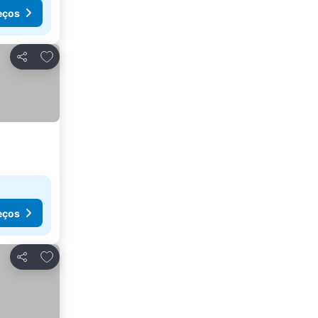
eços
Adicionar aos favoritos
Partilhar
eços
Adicionar aos favoritos
Partilhar