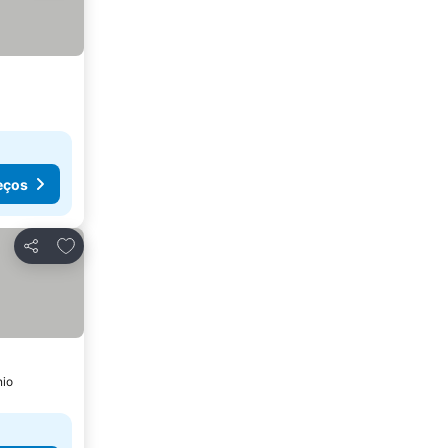
eços
Adicionar aos favoritos
Partilhar
nio