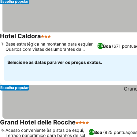
Escolha popular
Hotel Caldora
3 Estrelas
Base estratégica na montanha para esquiar,
Boa
(671 pontua
7,6
Quartos com vistas deslumbrantes da
montanha
Selecione as datas para ver os preços exatos.
Escolha popular
Grand Hotel delle Rocche
4 Estrelas
Acesso conveniente às pistas de esqui,
Boa
(925 pontuações
7,9
Terraço panorâmico para banhos de sol