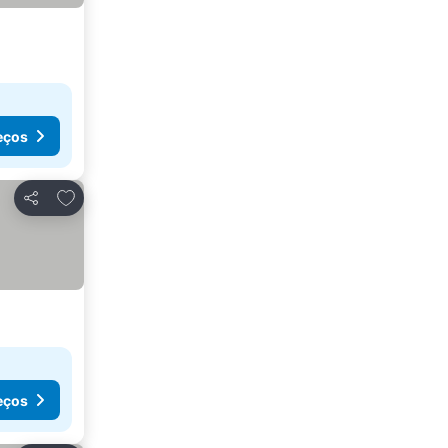
eços
Adicionar aos favoritos
Partilhar
eços