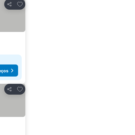
Adicionar aos favoritos
Partilhar
eços
Adicionar aos favoritos
Partilhar