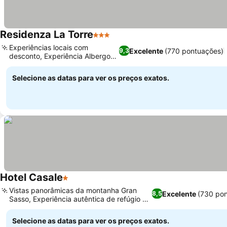
Residenza La Torre
3 Estrelas
Experiências locais com
Excelente
(770 pontuações)
9,3
desconto, Experiência Albergo
Diffuso
Selecione as datas para ver os preços exatos.
Hotel Casale
1 Estrelas
Vistas panorâmicas da montanha Gran
Excelente
(730 po
8,5
Sasso, Experiência autêntica de refúgio na
montanha
Selecione as datas para ver os preços exatos.