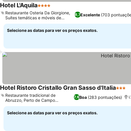
Hotel L'Aquila
4 Estrelas
Restaurante Osteria Da Giorgione,
Excelente
(703 pontuaçõe
8,7
Suítes temáticas e móveis de
design
Selecione as datas para ver os preços exatos.
Hotel Ristoro Cristallo Gran Sasso d'Italia
3 Estr
Restaurante tradicional de
Boa
(283 pontuações)
7,6
L
Abruzzo, Perto de Campo
Imperatore
Selecione as datas para ver os preços exatos.