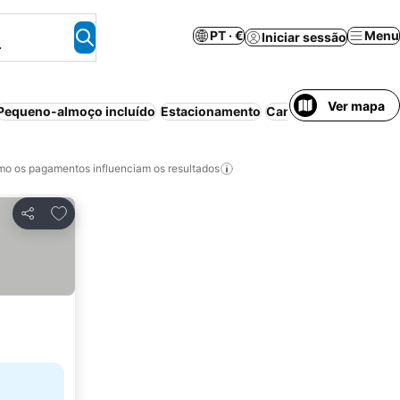
PT · €
Menu
Iniciar sessão
.
Ver mapa
Pequeno-almoço incluído
Estacionamento
Cancelamento gratui
o os pagamentos influenciam os resultados
Adicionar aos favoritos
Partilhar