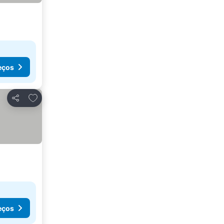
eços
Adicionar aos favoritos
Partilhar
eços