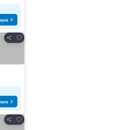
eços
Adicionar aos favoritos
Partilhar
eços
Adicionar aos favoritos
Partilhar