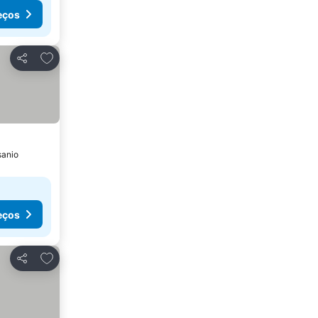
eços
Adicionar aos favoritos
Partilhar
sanio
eços
Adicionar aos favoritos
Partilhar