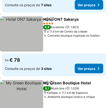
Consulte os preços de
7 sites
Ver preços
Hotel ON7 Sakarya
Partilhar
Adicionar aos favoritos
Ver pre
4 Estrelas
8,8
Excelente
1.603
a 11.5 km de Centro da cidade
Conceito boutique inspirado no futebol
Ver 
€ 78
De
Consulte os preços de
3 sites
Ver preços
My Green Boutique Hotel
Partilhar
Adicionar aos favoritos
8,1
Muito boa
1.029
Kartepe, a 11.1 km de Sapanca
Ambiente boutique rústico e chique
Ver pr