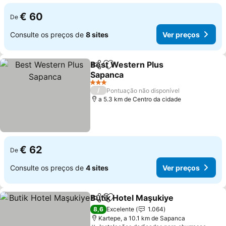
€ 60
De
Consulte os preços de
8 sites
Ver preços
Best Western Plus
Partilhar
Adicionar aos favoritos
Sapanca
Ver preços
3 Estrelas
/
Pontuação não disponível
a 5.3 km de Centro da cidade
€ 62
De
Consulte os preços de
4 sites
Ver preços
Butik Hotel Maşukiye
Partilhar
Adicionar aos favoritos
Ver 
8,6
Excelente
1.064
Kartepe, a 10.1 km de Sapanca