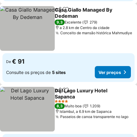
Casa Giallo Managed By
Partilhar
Adicionar aos favoritos
Dedeman
Ver preços
9,3
Excelente
279
a 2.8 km de Centro da cidade
Conceito de mansão histórica Mahmudiye
Ve
€ 91
De
Consulte os preços de
5 sites
Ver preços
Del Lago Luxury Hotel
Partilhar
Adicionar aos favoritos
Sapanca
Ver preços
4 Estrelas
8,3
Muito boa
1.209
Istambul, a 6.9 km de Sapanca
Passeios de canoa transparente no lago
Ver