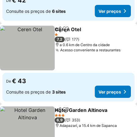
€ 42
De
Consulte os preços de
6 sites
Ver preços
Ceren Otel
Partilhar
Adicionar aos favoritos
Ver preços
1 Estrelas
7,2
177
a 0.6 km de Centro da cidade
Acesso conveniente a restaurantes
Ver pr
€ 43
De
Consulte os preços de
3 sites
Ver preços
Hotel Garden Altinova
Partilhar
Adicionar aos favoritos
Ver 
3 Estrelas
6,9
353
Adapazari, a 15.4 km de Sapanca