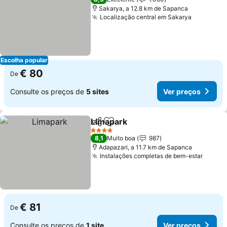
Sakarya, a 12.8 km de Sapanca
Localização central em Sakarya
Ver preç
Escolha popular
€ 80
De
Consulte os preços de
5 sites
Ver preços
Limapark
Partilhar
Adicionar aos favoritos
Ver preços
4 Estrelas
8,1
Muito boa
987
Adapazari, a 11.7 km de Sapanca
Instalações completas de bem-estar
Ver p
€ 81
De
Consulte os preços de
1 site
Ver preços