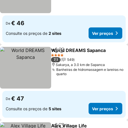
€ 46
De
Consulte os preços de
2 sites
Ver preços
World DREAMS Sapanca
Partilhar
Adicionar aos favoritos
V
4 Estrelas
7,1
549
Sakarya, a 3.0 km de Sapanca
Banheiras de hidromassagem e lareiras no
quarto
€ 47
De
Consulte os preços de
5 sites
Ver preços
Alex Village Life