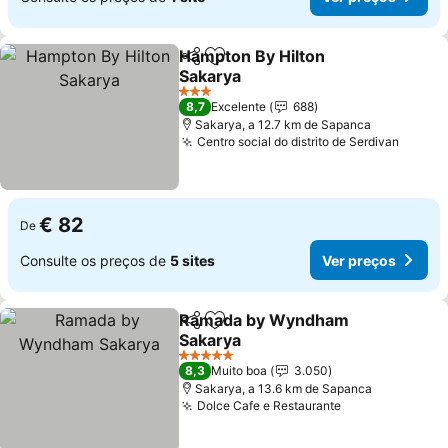
Hampton By Hilton
Partilhar
Adicionar aos favoritos
Sakarya
Ver preços
3 Estrelas
8,7
Excelente
688
Sakarya, a 12.7 km de Sapanca
Centro social do distrito de Serdivan
Ver pr
€ 82
De
Consulte os preços de
5 sites
Ver preços
Ramada by Wyndham
Partilhar
Adicionar aos favoritos
Sakarya
Ver preços
5 Estrelas
8,3
Muito boa
3.050
Sakarya, a 13.6 km de Sapanca
Dolce Cafe e Restaurante
Ver preços