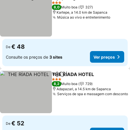
Partilhar
Adicionar aos favoritos
Ver preço
3 Estrelas
8,0
Muito boa
327
Kartepe, a 14.0 km de Sapanca
Música ao vivo e entretenimento
Ver preç
€ 48
De
Consulte os preços de
3 sites
Ver preços
THE RİADA HOTEL
Partilhar
Adicionar aos favoritos
Ver pre
3 Estrelas
8,2
Muito boa
729
Adapazari, a 14.5 km de Sapanca
Serviços de spa e massagem com desconto
€ 52
De