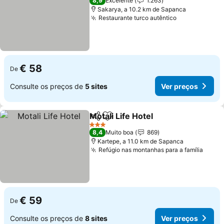
8,9
Excelente
1.263
Sakarya, a 10.2 km de Sapanca
Restaurante turco autêntico
Ver preços
€ 58
De
Consulte os preços de
5 sites
Ver preços
Motali Life Hotel
Partilhar
Adicionar aos favoritos
Ver preço
3 Estrelas
8,4
Muito boa
869
Kartepe, a 11.0 km de Sapanca
Refúgio nas montanhas para a família
Ver p
€ 59
De
Consulte os preços de
8 sites
Ver preços