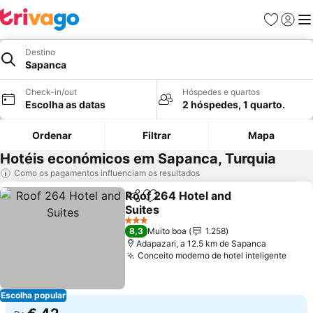
Favoritos
Iniciar
Me
Destino
Sapanca
Check-in/out
Hóspedes e quartos
Escolha as datas
2 hóspedes, 1 quarto.
Ordenar
Filtrar
Mapa
Hotéis económicos em Sapanca, Turquia
Como os pagamentos influenciam os resultados
Roof 264 Hotel and
Partilhar
Adicionar aos favoritos
Suites
Ver preços
3 Estrelas
8,3
Muito boa
1.258
Adapazari, a 12.5 km de Sapanca
Conceito moderno de hotel inteligente
Ver 
Escolha popular