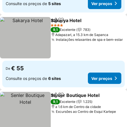
Consulte os preços de
5 sites
Ver preços
Sakarya Hotel
Partilhar
Adicionar aos favoritos
Ver preços
4 Estrelas
9,1
Excelente
783
Adapazari, a 15.3 km de Sapanca
Instalações relaxantes de spa e bem-estar
V
€ 55
De
Consulte os preços de
6 sites
Ver preços
Senler Boutique Hotel
Partilhar
Adicionar aos favoritos
Ver 
9,1
Excelente
1.225
a 1.6 km de Centro da cidade
Excursões ao Centro de Esqui Kartepe
Ver 