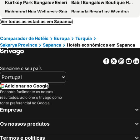
Kurtköy Park Bungalov Evleri
Babil Bungalow Boutique Hotel
Richmond Nua Wellness-Spa
Ramada Resort by Wyndham Sapanca Thermal
Sapanca Aqua Wellness Spa Hotel
Sapanca Çağlayan Bungalow/Sapanca Bungalow Otelleri
Ver todas as estadias em Sapanca
Wellwood Sapanca
SASA Harmanlık
Comparador de Hotéis
Europa
Turquia
Dedeman Village Sapanca
Cevizdibi Hotel
Sakarya Province
Sapanca
Hotéis económicos em Sapanca
Luxon Hotel Sakarya
Kartepe Panorama
Hampton By Hilton Sakarya
Balturk Hotel Sakarya
Facebook
Twitter
Insta
Yo
Selecione o seu país
Adicionar no Google
Encontre facilmente os nossos
resultados: adicione o trivago como
fonte preferencial no Google.
Empresa
Os nossos produtos
Termos e políticas