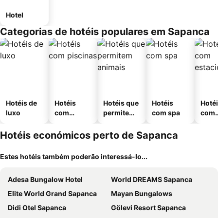
Hotel
Categorias de hotéis populares em Sapanca
Hotéis de
Hotéis
Hotéis que
Hotéis
Hoté
luxo
com
permitem
com spa
com
piscinas
animais
esta
ment
Hotéis económicos perto de Sapanca
Estes hotéis também poderão interessá-lo...
Adesa Bungalow Hotel
World DREAMS Sapanca
Elite World Grand Sapanca
Mayan Bungalows
Didi Otel Sapanca
Gölevi Resort Sapanca