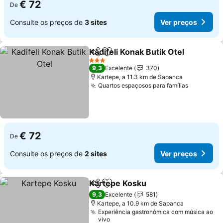
€ 72
De
Consulte os preços de
3 sites
Ver preços
Kadifeli Konak Butik Otel
Partilhar
Adicionar aos favoritos
V
3 Estrelas
9,3
Excelente
370
Kartepe, a 11.3 km de Sapanca
Quartos espaçosos para famílias
Ver preç
€ 72
De
Consulte os preços de
2 sites
Ver preços
Kartepe Kosku
Partilhar
Adicionar aos favoritos
Ver preços
9,3
Excelente
581
Kartepe, a 10.9 km de Sapanca
Experiência gastronômica com música ao
vivo