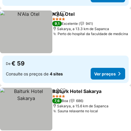
N'Ala Otel
Partilhar
Adicionar aos favoritos
Ver preços
4 Estrelas
9,1
Excelente
941
Sakarya, a 13.3 km de Sapanca
Perto do hospital da faculdade de medicina
V
€ 59
De
Consulte os preços de
4 sites
Ver preços
Balturk Hotel Sakarya
Partilhar
Adicionar aos favoritos
Ver 
4 Estrelas
7,6
Boa
686
Sakarya, a 15.6 km de Sapanca
Sauna relaxante no local
Ver preços