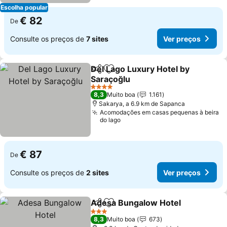
Escolha popular
€ 82
De
Consulte os preços de
7 sites
Ver preços
Del Lago Luxury Hotel by
Partilhar
Adicionar aos favoritos
Saraçoğlu
Ver preços
4 Estrelas
8,3
Muito boa
1.161
Sakarya, a 6.9 km de Sapanca
Acomodações em casas pequenas à beira
do lago
€ 87
De
Consulte os preços de
2 sites
Ver preços
Adesa Bungalow Hotel
Partilhar
Adicionar aos favoritos
Ver
3 Estrelas
8,3
Muito boa
673