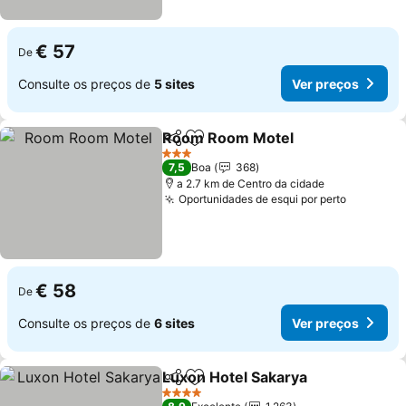
€ 57
De
Consulte os preços de
5 sites
Ver preços
Room Room Motel
Partilhar
Adicionar aos favoritos
Ver pre
3 Estrelas
7,5
Boa
368
a 2.7 km de Centro da cidade
Oportunidades de esqui por perto
Ver preç
€ 58
De
Consulte os preços de
6 sites
Ver preços
Luxon Hotel Sakarya
Partilhar
Adicionar aos favoritos
Ver p
4 Estrelas