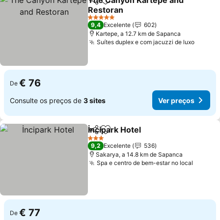
The Canyon Kartepe and
Partilhar
Adicionar aos favoritos
Restoran
Ver preços
5 Estrelas
9,4
Excelente
602
Kartepe, a 12.7 km de Sapanca
Suítes duplex e com jacuzzi de luxo
Ver pr
€ 76
De
Consulte os preços de
3 sites
Ver preços
İncipark Hotel
Partilhar
Adicionar aos favoritos
Ver preços
3 Estrelas
9,2
Excelente
536
Sakarya, a 14.8 km de Sapanca
Spa e centro de bem-estar no local
Ver pr
€ 77
De