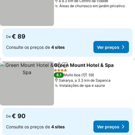
a 8.3 km de Centro da cidade
Áreas de churrasco em jardim privativo
Ver 
€ 89
De
Consulte os preços de
4 sites
Ver preços
Green Mount Hotel & Spa
Partilhar
Adicionar aos favoritos
4 Estrelas
8,1
Muito boa
59
Sakarya, a 3.3 km de Sapanca
Instalações de spa e sauna
Ver preços
€ 90
De
Consulte os preços de
4 sites
Ver preços