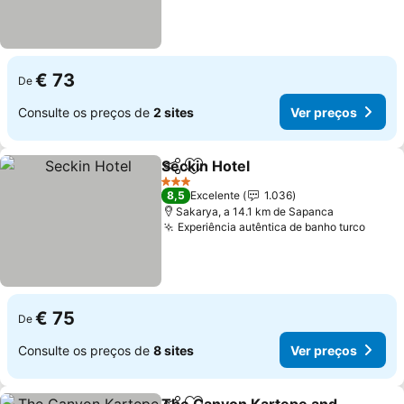
€ 73
De
Consulte os preços de
2 sites
Ver preços
Seckin Hotel
Partilhar
Adicionar aos favoritos
Ver preços
3 Estrelas
8,5
Excelente
1.036
Sakarya, a 14.1 km de Sapanca
Experiência autêntica de banho turco
Ver p
€ 75
De
Consulte os preços de
8 sites
Ver preços