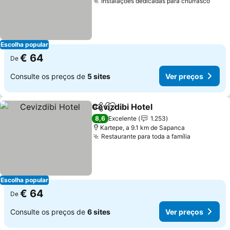
Instalações dedicadas para churrasco
Ver 
Escolha popular
€ 64
De
Consulte os preços de
5 sites
Ver preços
Cevizdibi Hotel
Partilhar
Adicionar aos favoritos
Ver preços
8,6
Excelente
1.253
Kartepe, a 9.1 km de Sapanca
Restaurante para toda a família
Ver preço
Escolha popular
€ 64
De
Consulte os preços de
6 sites
Ver preços