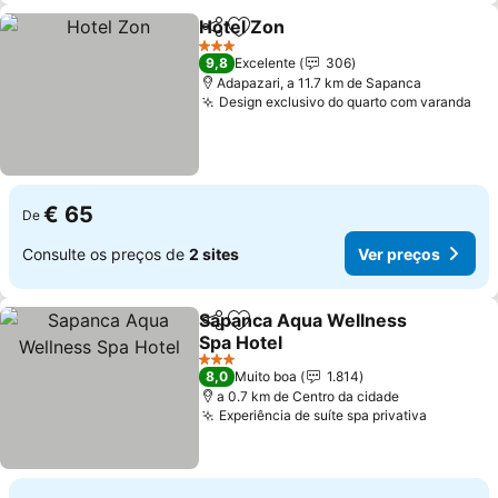
Hotel Zon
Partilhar
Adicionar aos favoritos
Ver preços
3 Estrelas
9,8
Excelente
306
Adapazari, a 11.7 km de Sapanca
Design exclusivo do quarto com varanda
Ver
€ 65
De
Consulte os preços de
2 sites
Ver preços
Sapanca Aqua Wellness
Partilhar
Adicionar aos favoritos
Spa Hotel
Ver preços
3 Estrelas
8,0
Muito boa
1.814
a 0.7 km de Centro da cidade
Experiência de suíte spa privativa
Ver pre