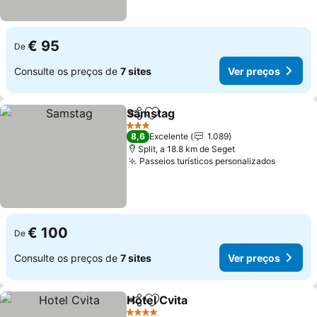
€ 95
De
Consulte os preços de
7 sites
Ver preços
Samstag
Partilhar
Adicionar aos favoritos
Ver preços
3 Estrelas
8,6
Excelente
1.089
Split, a 18.8 km de Seget
Passeios turísticos personalizados
Ver pre
€ 100
De
Consulte os preços de
7 sites
Ver preços
Hotel Cvita
Partilhar
Adicionar aos favoritos
Ver preços