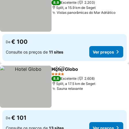
4 Estrelas
8,9
Excelente
2.203
Split, a 15.9 km de Seget
Vistas panorâmicas do Mar Adriático
Ver p
€ 100
De
Consulte os preços de
11 sites
Ver preços
Hotel Globo
Partilhar
Adicionar aos favoritos
Ver preços
4 Estrelas
8,8
Excelente
2.608
Split, a 17.5 km de Seget
Sauna relaxante
Ver preços
€ 101
De
Consulte os preços de
13 sites
Ver preços