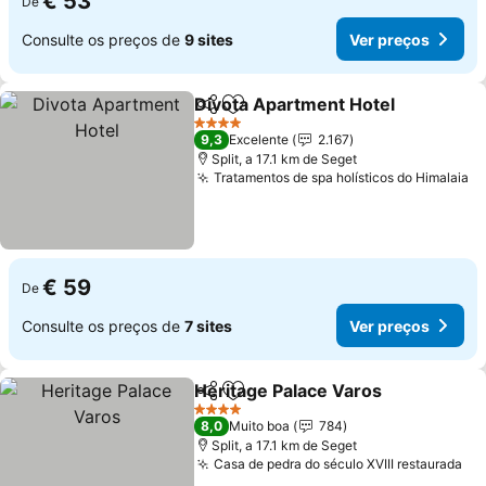
€ 53
De
Consulte os preços de
9 sites
Ver preços
Divota Apartment Hotel
Partilhar
Adicionar aos favoritos
Ve
4 Estrelas
9,3
Excelente
2.167
Split, a 17.1 km de Seget
Tratamentos de spa holísticos do Himalaia
Ve
€ 59
De
Consulte os preços de
7 sites
Ver preços
Heritage Palace Varos
Partilhar
Adicionar aos favoritos
Ver 
4 Estrelas
8,0
Muito boa
784
Split, a 17.1 km de Seget
Casa de pedra do século XVIII restaurada
Ve