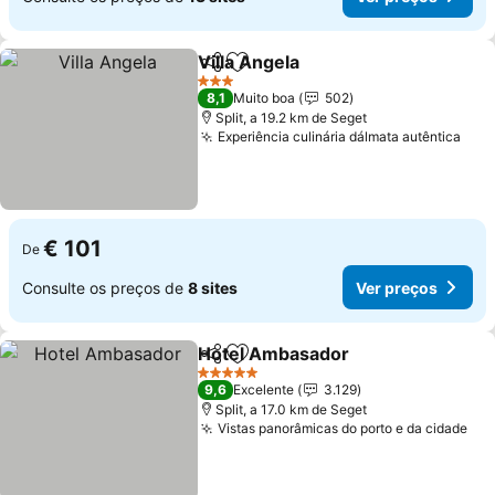
Villa Angela
Partilhar
Adicionar aos favoritos
Ver preços
3 Estrelas
8,1
Muito boa
502
Split, a 19.2 km de Seget
Experiência culinária dálmata autêntica
Ver
€ 101
De
Consulte os preços de
8 sites
Ver preços
Hotel Ambasador
Partilhar
Adicionar aos favoritos
Ver preç
5 Estrelas
9,6
Excelente
3.129
Split, a 17.0 km de Seget
Vistas panorâmicas do porto e da cidade
Ver