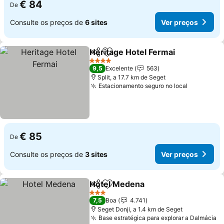
€ 84
De
Consulte os preços de
6 sites
Ver preços
Heritage Hotel Fermai
Partilhar
Adicionar aos favoritos
Ver 
4 Estrelas
9,5
Excelente
563
Split, a 17.7 km de Seget
Estacionamento seguro no local
Ver preço
€ 85
De
Consulte os preços de
3 sites
Ver preços
Hotel Medena
Partilhar
Adicionar aos favoritos
Ver preços
3 Estrelas
7,5
Boa
4.741
Seget Donji, a 1.4 km de Seget
Base estratégica para explorar a Dalmácia
V