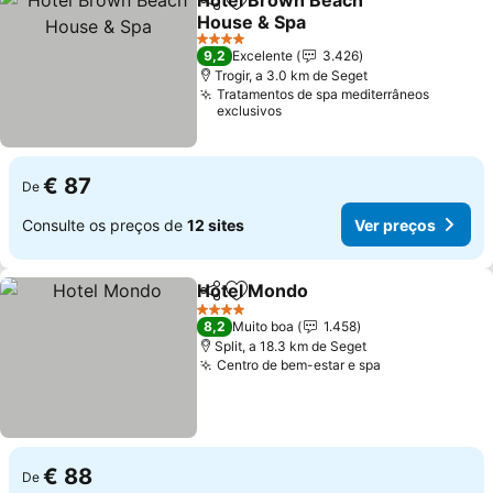
Hotel Brown Beach
Partilhar
Adicionar aos favoritos
House & Spa
Ver preços
4 Estrelas
9,2
Excelente
3.426
Trogir, a 3.0 km de Seget
Tratamentos de spa mediterrâneos
exclusivos
€ 87
De
Consulte os preços de
12 sites
Ver preços
Hotel Mondo
Partilhar
Adicionar aos favoritos
Ver preços
4 Estrelas
8,2
Muito boa
1.458
Split, a 18.3 km de Seget
Centro de bem-estar e spa
Ver preços
€ 88
De