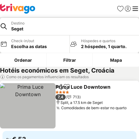
Favoritos
Iniciar
Me
Destino
Seget
Check-in/out
Hóspedes e quartos
Escolha as datas
2 hóspedes, 1 quarto.
Ordenar
Filtrar
Mapa
Hotéis económicos em Seget, Croácia
Como os pagamentos influenciam os resultados
Prima Luce Downtown
Partilhar
Adicionar aos favoritos
Ver
4 Estrelas
7,4
713
Split, a 17.5 km de Seget
Comodidades de bem-estar no quarto
Ver 