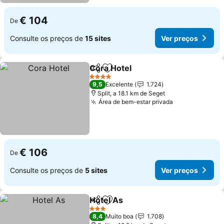
€ 104
De
Consulte os preços de
15 sites
Ver preços
Cora Hotel
Partilhar
Adicionar aos favoritos
Ver preços
4 Estrelas
9,5
Excelente
1.724
Split, a 18.1 km de Seget
Área de bem-estar privada
Ver preços
€ 106
De
Consulte os preços de
5 sites
Ver preços
Hotel As
Partilhar
Adicionar aos favoritos
Ver preços
3 Estrelas
8,4
Muito boa
1.708