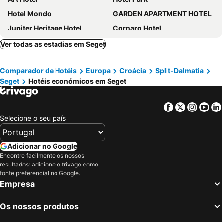
Hotel Mondo
GARDEN APARTMENT HOTEL
Jupiter Heritage Hotel
Cornaro Hotel
Hotel Corner
AC Hotel Split
Ver todas as estadias em Seget
Heritage Palace Varos
Balatura The Fine Bed&Breakfast Split
Comparador de Hotéis
Europa
Croácia
Split-Dalmatia
Boban Luxury Suites
Hotel Marul
Seget
Hotéis económicos em Seget
Hotel Sveti Kriz
Plaza Marchi Old Town - MAG Quaint & Elegant Boutique Hotels
Prima Luce Downtown
Prima Life Spalato
Facebook
Twitter
Insta
Yo
Hotel Ambasador
Central Square Heritage Hotel
Selecione o seu país
Bosket Luxury Rooms
Boutique Hotel Venturo, a Member of Design Hotels™
Marmont Heritage Hotel
A&M Apartment and Rooms
Adicionar no Google
Encontre facilmente os nossos
Fortuna Luxury Rooms
Samstag
resultados: adicione o trivago como
Marvie Hotel & Health
Akademis - Fit Split
fonte preferencial no Google.
Empresa
Piano Nobile Rooms
Spalato Luxury Rooms
Dioklecijan Hotel & Residence
Hotel Medena
Os nossos produtos
Benjamin Hotel
Hotel As