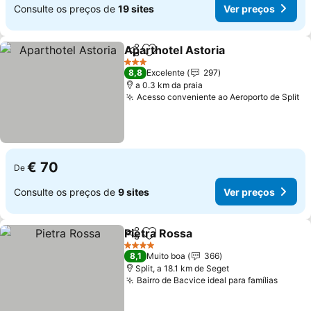
Consulte os preços de
19 sites
Ver preços
Aparthotel Astoria
Partilhar
Adicionar aos favoritos
Ver pre
3 Estrelas
8,8
Excelente
297
a 0.3 km da praia
Acesso conveniente ao Aeroporto de Split
Ve
€ 70
De
Consulte os preços de
9 sites
Ver preços
Pietra Rossa
Partilhar
Adicionar aos favoritos
Ver preços
4 Estrelas
8,1
Muito boa
366
Split, a 18.1 km de Seget
Bairro de Bacvice ideal para famílias
Ver p