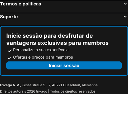
Termos e políticas
B Gold Luxury Rooms
Hotel Pax
Hotel Villa Harmony
Pietra Rossa
Suporte
Villa Fontana
Palace Derossi
Perkovic Apartmani
Split Apartments Peric
Inicie sessão para desfrutar de
Morus Alba
Hotel Villa Diana
vantagens exclusivas para membros
Hotel Val
Aparthotel Astoria
Personalize a sua experiência
Vila White
Yellow house with private parking
Ofertas e preços para membros
Hotel Ola
Hotel Rotondo
Iniciar sessão
Hotel Bellevue Trogir
Hotel Trogir
Heritage Hotel Pasike
Villa Sv. Petar
trivago N.V.
, Kesselstraße 5 – 7, 40221 Düsseldorf, Alemanha
Villa Kudelik - Stone Story
Hotel Monika
Direitos autorais 2026 trivago | Todos os direitos reservados.
XII Century Heritage Hotel
Domus Maritima
Villa White
Villa Carrara
Bifora Heritage Hotel
Heritage Hotel Vila Sikaa
Sia Split Hotel
Apartments Leticia