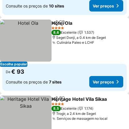
Consulte os preços de
10 sites
Ver preços
Hotel Ola
Partilhar
Adicionar aos favoritos
Ver preços
4 Estrelas
8,6
Excelente
1.537
Seget Donji, a 0.4 km de Seget
Culinária Paleo e LCHF
Ver preços
Escolha popular
€ 93
De
Consulte os preços de
7 sites
Ver preços
Heritage Hotel Vila Sikaa
Partilhar
Adicionar aos favoritos
V
4 Estrelas
8,5
Excelente
1.174
Trogir, a 2.4 km de Seget
Serviços de massagem no local
Ver preço