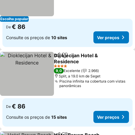
Escolha popular
€ 86
De
Consulte os preços de
10 sites
Ver preços
Dioklecijan Hotel &
Partilhar
Adicionar aos favoritos
Residence
Ver preços
4 Estrelas
9,0
Excelente
2.966
Split, a 19.0 km de Seget
Piscina infinita na cobertura com vistas
panorâmicas
€ 86
De
Consulte os preços de
15 sites
Ver preços