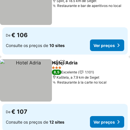
Split, a 18.5 km de Seget
Restaurante e bar de aperitivos no local
Ver
€ 106
De
Consulte os preços de
10 sites
Ver preços
Hotel Adria
Partilhar
Adicionar aos favoritos
Ver preços
3 Estrelas
8,5
Excelente
1.101
Kaštela, a 7.9 km de Seget
Restaurante à la carte no local
Ver preço
€ 107
De
Consulte os preços de
12 sites
Ver preços