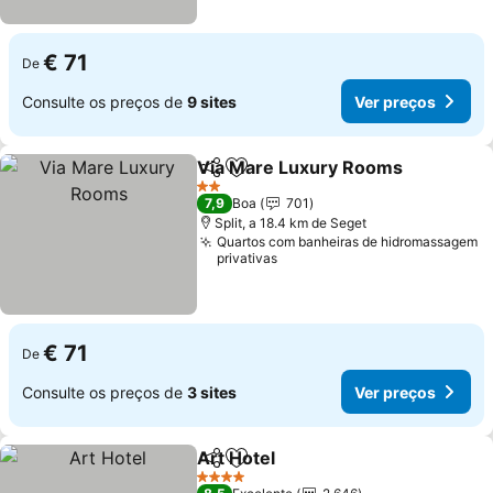
€ 71
De
Consulte os preços de
9 sites
Ver preços
Via Mare Luxury Rooms
Partilhar
Adicionar aos favoritos
Ve
2 Estrelas
7,9
Boa
701
Split, a 18.4 km de Seget
Quartos com banheiras de hidromassagem
privativas
€ 71
De
Consulte os preços de
3 sites
Ver preços
Art Hotel
Partilhar
Adicionar aos favoritos
Ver preços
4 Estrelas