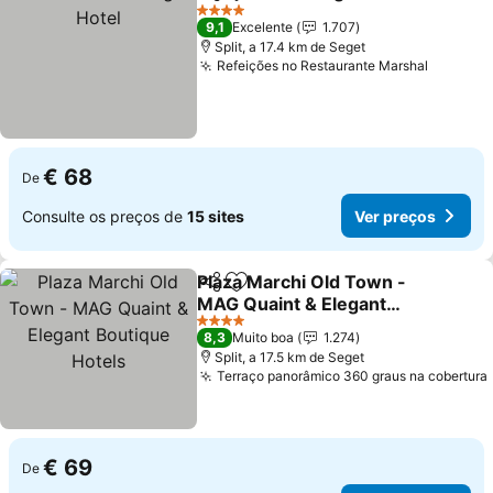
Partilhar
Adicionar aos favoritos
V
4 Estrelas
9,1
Excelente
1.707
Split, a 17.4 km de Seget
Refeições no Restaurante Marshal
Ver pre
€ 68
De
Consulte os preços de
15 sites
Ver preços
Plaza Marchi Old Town -
Partilhar
Adicionar aos favoritos
MAG Quaint & Elegant
Boutique Hotels
Ver preços
4 Estrelas
8,3
Muito boa
1.274
Split, a 17.5 km de Seget
Terraço panorâmico 360 graus na cobertura
€ 69
De