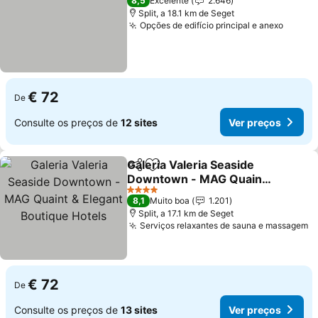
8,5
Excelente
2.646
Split, a 18.1 km de Seget
Opções de edifício principal e anexo
Ver pr
€ 72
De
Consulte os preços de
12 sites
Ver preços
Galeria Valeria Seaside
Partilhar
Adicionar aos favoritos
Downtown - MAG Quaint
& Elegant Boutique Hotels
Ver preços
4 Estrelas
8,1
Muito boa
1.201
Split, a 17.1 km de Seget
Serviços relaxantes de sauna e massagem
V
€ 72
De
Consulte os preços de
13 sites
Ver preços