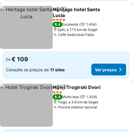
Heritage hotel Santa
Partilhar
Adicionar aos favoritos
Lucia
Ver preços
4 Estrelas
9,4
Excelente
1.454
Split, a 17.5 km de Seget
Café tradicional Fabia
Ver preços
€ 109
De
Consulte os preços de
11 sites
Ver preços
Hotel Trogirski Dvori
Partilhar
Adicionar aos favoritos
Ver p
3 Estrelas
8,4
Muito boa
1.306
Trogir, a 3.6 km de Seget
Piscina exterior sazonal
Ver preços