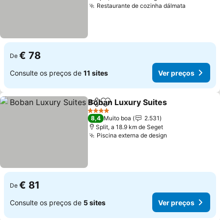
Restaurante de cozinha dálmata
Ver preç
€ 78
De
Consulte os preços de
11 sites
Ver preços
Boban Luxury Suites
Partilhar
Adicionar aos favoritos
Ver p
4 Estrelas
8,4
Muito boa
2.531
Split, a 18.9 km de Seget
Piscina externa de design
Ver preços
€ 81
De
Consulte os preços de
5 sites
Ver preços