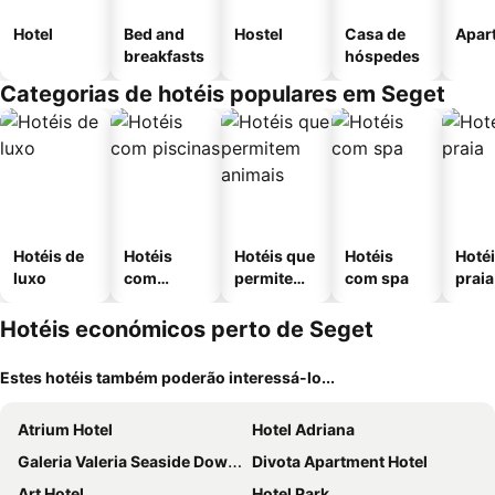
Hotel
Bed and
Hostel
Casa de
Apar
breakfasts
hóspedes
Categorias de hotéis populares em Seget
Hotéis de
Hotéis
Hotéis que
Hotéis
Hotéi
luxo
com
permitem
com spa
praia
piscinas
animais
Hotéis económicos perto de Seget
Estes hotéis também poderão interessá-lo...
Atrium Hotel
Hotel Adriana
Galeria Valeria Seaside Downtown - MAG Quaint & Elegant Boutique Hotels
Divota Apartment Hotel
Art Hotel
Hotel Park