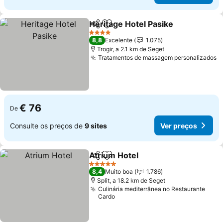
Heritage Hotel Pasike
Partilhar
Adicionar aos favoritos
Ver 
4 Estrelas
8,8
Excelente
1.075
Trogir, a 2.1 km de Seget
Tratamentos de massagem personalizados
V
€ 76
De
Consulte os preços de
9 sites
Ver preços
Atrium Hotel
Partilhar
Adicionar aos favoritos
Ver preços
5 Estrelas
8,4
Muito boa
1.786
Split, a 18.2 km de Seget
Culinária mediterrânea no Restaurante
Cardo