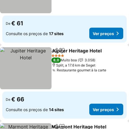
€ 61
De
Consulte os preços de
17 sites
Ver preços
Jupiter Heritage Hotel
Partilhar
Adicionar aos favoritos
Ver
4 Estrelas
8,0
Muito boa
3.058
Split, a 17.6 km de Seget
Restaurante gourmet à la carte
Ver preço
€ 66
De
Consulte os preços de
14 sites
Ver preços
Marmont Heritage Hotel