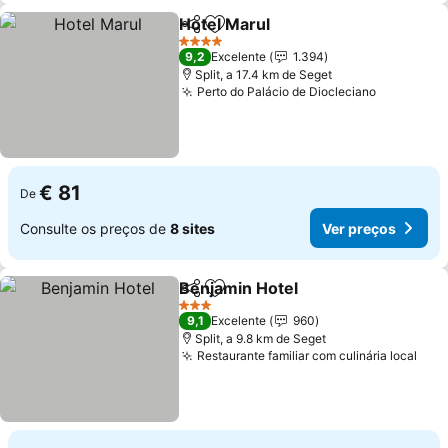
Hotel Marul
Partilhar
Adicionar aos favoritos
Ver preços
4 Estrelas
9,2
Excelente
1.394
Split, a 17.4 km de Seget
Perto do Palácio de Diocleciano
Ver preç
€ 81
De
Consulte os preços de
8 sites
Ver preços
Benjamin Hotel
Partilhar
Adicionar aos favoritos
Ver preços
3 Estrelas
9,1
Excelente
960
Split, a 9.8 km de Seget
Restaurante familiar com culinária local
Ver