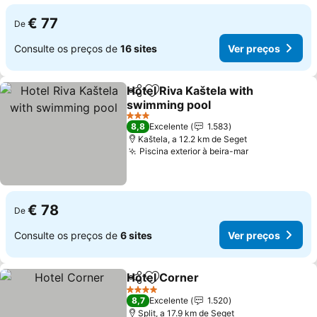
€ 77
De
Consulte os preços de
16 sites
Ver preços
Hotel Riva Kaštela with
Partilhar
Adicionar aos favoritos
swimming pool
Ver preços
3 Estrelas
8,8
Excelente
1.583
Kaštela, a 12.2 km de Seget
Piscina exterior à beira-mar
Ver preços
€ 78
De
Consulte os preços de
6 sites
Ver preços
Hotel Corner
Partilhar
Adicionar aos favoritos
Ver preços
4 Estrelas
8,7
Excelente
1.520
Split, a 17.9 km de Seget