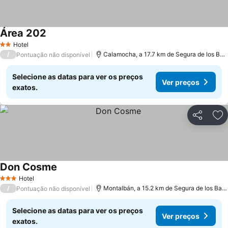
Área 202
Ver preços
Hotel
2 Estrelas
/
Calamocha, a 17.7 km de Segura de los Bañ
Pontuação não disponível
Selecione as datas para ver os preços
Ver preços
exatos.
Partilhar
Ad
Don Cosme
Ver preços
Hotel
3 Estrelas
/
Montalbán, a 15.2 km de Segura de los Bañ
Pontuação não disponível
Selecione as datas para ver os preços
Ver preços
exatos.