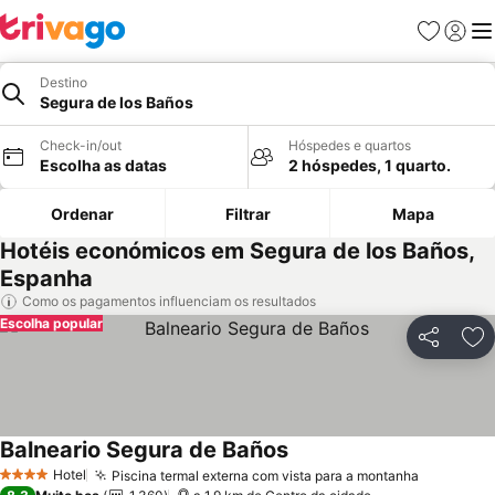
Favoritos
Iniciar
Me
Destino
Segura de los Baños
Check-in/out
Hóspedes e quartos
Escolha as datas
2 hóspedes, 1 quarto.
Ordenar
Filtrar
Mapa
Hotéis económicos em Segura de los Baños,
Espanha
Como os pagamentos influenciam os resultados
Escolha popular
Partilhar
Ad
Balneario Segura de Baños
Ver preços
Hotel
Piscina termal externa com vista para a montanha
Ver preç
4 Estrelas