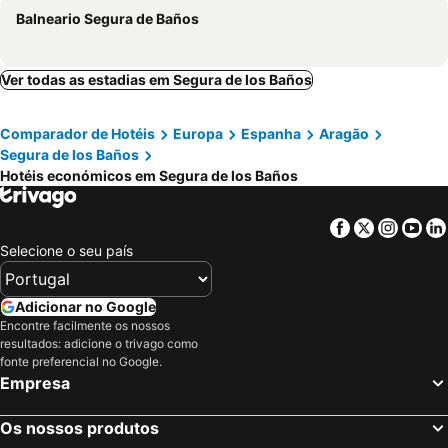
Balneario Segura de Baños
Ver todas as estadias em Segura de los Baños
Comparador de Hotéis
Europa
Espanha
Aragão
Segura de los Baños
Hotéis económicos em Segura de los Baños
Facebook
Twitter
Insta
Yo
Selecione o seu país
Adicionar no Google
Encontre facilmente os nossos
resultados: adicione o trivago como
fonte preferencial no Google.
Empresa
Os nossos produtos