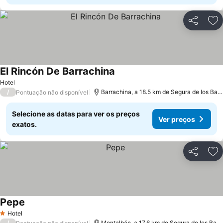
Partilhar
Ad
El Rincón De Barrachina
Ver preços
Hotel
/
Barrachina, a 18.5 km de Segura de los Bañ
Pontuação não disponível
Selecione as datas para ver os preços
Ver preços
exatos.
Partilhar
Ad
Pepe
Ver preços
Hotel
1 Estrelas
/
Montalbán, a 17.6 km de Segura de los Bañ