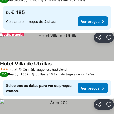
8,3
Muito boa
1.360
a 1.9 km de Centro da cidade
€ 185
De
Consulte os preços de
2 sites
Ver preços
Escolha popular
Partilhar
Ad
Hotel Villa de Utrillas
Ver preços
Hotel
Culinária aragonesa tradicional
Ver preços
3 Estrelas
7,6
Boa
1.337
Utrillas, a 16.8 km de Segura de los Baños
Selecione as datas para ver os preços
Ver preços
exatos.
Partilhar
Ad