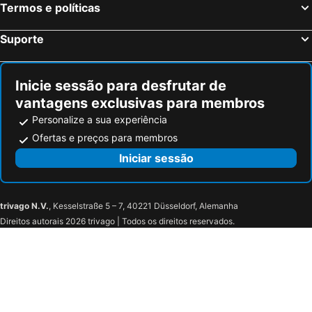
Termos e políticas
Campanile NATURE - Metz Sud Jouy aux Arches
B&B HOTEL Metz Augny
Hotel du Parc Thionville Centre
Logis-Hôtel des Oliviers
Suporte
Hôtel Mercure Thionville Centre Porte du Luxembourg
Enzo Hotels Thionville
Enzo Hôtels Diane - Logis Amnéville
ibis Metz Woippy
Inicie sessão para desfrutar de
Kyriad Direct Metz Nord – Woippy
Hotel Première Classe Metz Nord - Talange
vantagens exclusivas para membros
Hotel Première Classe Metz Nord - Talange
Adams Hotel
Personalize a sua experiência
La Citadelle Hotel Metz - MGallery Collection
Campanile Metz Est - Technopole
Ofertas e preços para membros
Iniciar sessão
trivago N.V.
, Kesselstraße 5 – 7, 40221 Düsseldorf, Alemanha
Direitos autorais 2026 trivago | Todos os direitos reservados.