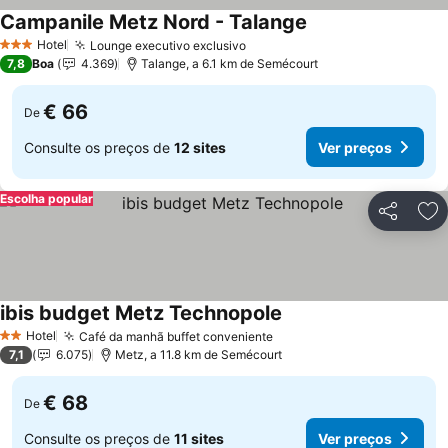
Campanile Metz Nord - Talange
Ver preços
Hotel
Lounge executivo exclusivo
Ver preços
3 Estrelas
7,8
Boa
4.369
Talange, a 6.1 km de Semécourt
€ 66
De
Consulte os preços de
12 sites
Ver preços
Escolha popular
Partilhar
Ad
ibis budget Metz Technopole
Ver preços
Hotel
Café da manhã buffet conveniente
Ver preços
2 Estrelas
7,1
6.075
Metz, a 11.8 km de Semécourt
€ 68
De
Consulte os preços de
11 sites
Ver preços