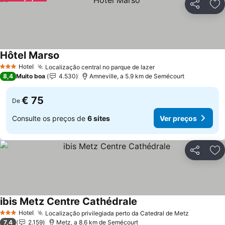
Partilhar
Ad
Hôtel Marso
Ver preços
Hotel
Localização central no parque de lazer
Ver preços
3 Estrelas
8,4
Muito boa
4.530
Amneville, a 5.9 km de Semécourt
€ 75
De
Consulte os preços de
6 sites
Ver preços
Partilhar
Ad
ibis Metz Centre Cathédrale
Ver preços
Hotel
Localização privilegiada perto da Catedral de Metz
Ver preç
3 Estrelas
7,4
2.159
Metz, a 8.6 km de Semécourt