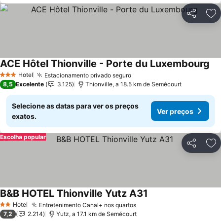
Partilhar
Ad
ACE Hôtel Thionville - Porte du Luxembourg
Ve
Hotel
Estacionamento privado seguro
Ver preços
3 Estrelas
8,5
Excelente
3.125
Thionville, a 18.5 km de Semécourt
Selecione as datas para ver os preços
Ver preços
exatos.
Escolha popular
Partilhar
Ad
B&B HOTEL Thionville Yutz A31
Ver preços
Hotel
Entretenimento Canal+ nos quartos
Ver preços
2 Estrelas
7,2
2.214
Yutz, a 17.1 km de Semécourt