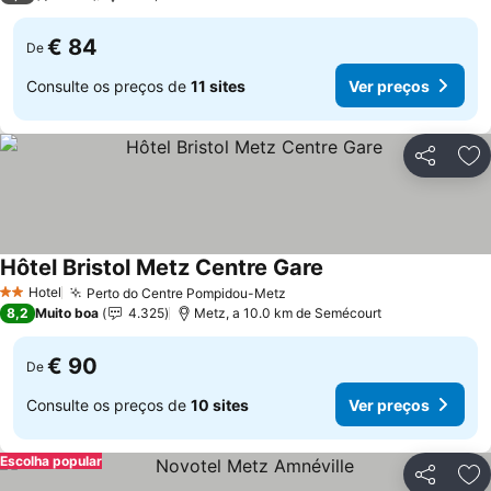
€ 84
De
Consulte os preços de
11 sites
Ver preços
Partilhar
Ad
Hôtel Bristol Metz Centre Gare
Ver preços
Hotel
Perto do Centre Pompidou-Metz
Ver preços
2 Estrelas
8,2
Muito boa
4.325
Metz, a 10.0 km de Semécourt
€ 90
De
Consulte os preços de
10 sites
Ver preços
Escolha popular
Partilhar
Ad