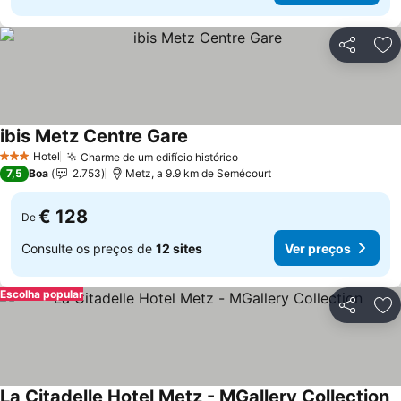
Partilhar
Ad
ibis Metz Centre Gare
Ver preços
Hotel
Charme de um edifício histórico
Ver preços
3 Estrelas
7,5
Boa
2.753
Metz, a 9.9 km de Semécourt
€ 128
De
Consulte os preços de
12 sites
Ver preços
Escolha popular
Partilhar
Ad
La Citadelle Hotel Metz - MGallery Collection