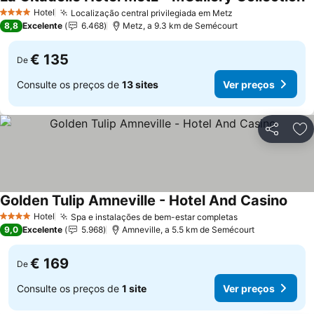
V
Hotel
Localização central privilegiada em Metz
Ver preços
4 Estrelas
8,8
Excelente
6.468
Metz, a 9.3 km de Semécourt
€ 135
De
Consulte os preços de
13 sites
Ver preços
Partilhar
Ad
Golden Tulip Amneville - Hotel And Casino
Ver 
Hotel
Spa e instalações de bem-estar completas
Ver preços
4 Estrelas
9,0
Excelente
5.968
Amneville, a 5.5 km de Semécourt
€ 169
De
Consulte os preços de
1 site
Ver preços