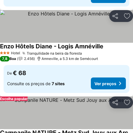
Partilhar
Ad
Enzo Hôtels Diane - Logis Amnéville
Ver preços
Hotel
Tranquilidade na beira da floresta
Ver preços
3 Estrelas
7,8
Boa
2.456
Amneville, a 5.3 km de Semécourt
€ 68
De
Consulte os preços de
7 sites
Ver preços
Escolha popular
Partilhar
Ad
Campanile NATURE - Metz Sud Jouy aux Arches