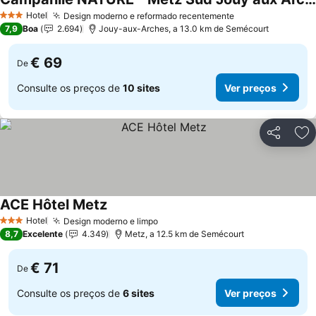
Ver preços
Hotel
Design moderno e reformado recentemente
Ver preços
3 Estrelas
7,9
Boa
2.694
Jouy-aux-Arches, a 13.0 km de Semécourt
€ 69
De
Consulte os preços de
10 sites
Ver preços
Partilhar
Ad
ACE Hôtel Metz
Ver preços
Hotel
Design moderno e limpo
Ver preços
3 Estrelas
8,7
Excelente
4.349
Metz, a 12.5 km de Semécourt
€ 71
De
Consulte os preços de
6 sites
Ver preços