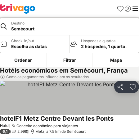
Favoritos
Iniciar
Me
Destino
Semécourt
Check-in/out
Hóspedes e quartos
Escolha as datas
2 hóspedes, 1 quarto.
Ordenar
Filtrar
Mapa
Hotéis económicos em Semécourt, França
Como os pagamentos influenciam os resultados
Partilhar
Ad
hotelF1 Metz Centre Devant les Ponts
Ver preços
Hotel
Conceito econômico para viajantes
Ver preços
6,1
2.998
Metz, a 7.5 km de Semécourt