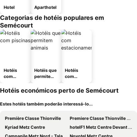
Hotel
Aparthotel
Categorias de hotéis populares em
Semécourt
Hotéis
Hotéis que
Hotéis
com
permitem
com
piscinas
animais
estaciona
mento
Hotéis económicos perto de Semécourt
Estes hotéis também poderão interessá-lo...
Première Classe Thionville
Premiere Classe Thionville - Yutz
Kyriad Metz Centre
hotelF1 Metz Centre Devant les Ponts
Campanile Metz Nord - Talange
Novotel Metz Centre