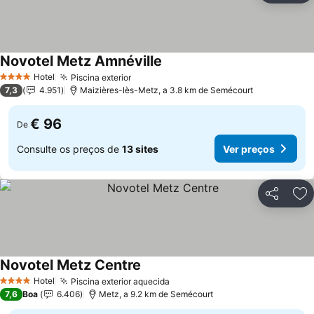
Novotel Metz Amnéville
Ver preços
Hotel
Piscina exterior
Ver preços
4 Estrelas
7,3
4.951
Maizières-lès-Metz, a 3.8 km de Semécourt
€ 96
De
Consulte os preços de
13 sites
Ver preços
Partilhar
Ad
Novotel Metz Centre
Ver preços
Hotel
Piscina exterior aquecida
Ver preços
4 Estrelas
7,6
Boa
6.406
Metz, a 9.2 km de Semécourt