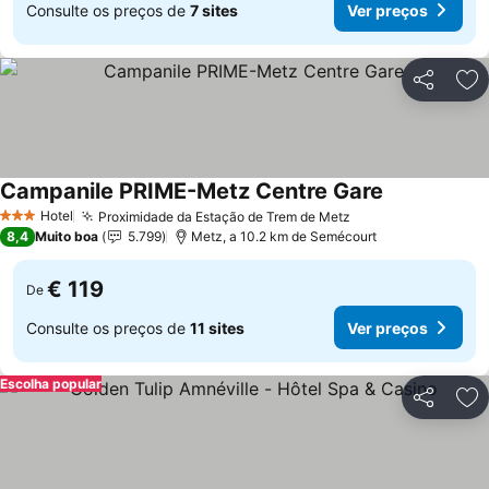
Consulte os preços de
7 sites
Ver preços
Partilhar
Ad
Campanile PRIME-Metz Centre Gare
Ver preços
Hotel
Proximidade da Estação de Trem de Metz
Ver preços
3 Estrelas
8,4
Muito boa
5.799
Metz, a 10.2 km de Semécourt
€ 119
De
Consulte os preços de
11 sites
Ver preços
Escolha popular
Partilhar
Ad