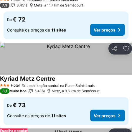
Ver preços
3 Estrelas
7,3
3.451
Metz, a 11.7 km de Semécourt
€ 72
De
Consulte os preços de
11 sites
Ver preços
Partilhar
Ad
Kyriad Metz Centre
Ver preços
Hotel
Localização central na Place Saint-Louis
Ver preços
3 Estrelas
8,1
Muito boa
5.416
Metz, a 9.6 km de Semécourt
€ 73
De
Consulte os preços de
11 sites
Ver preços
Escolha popular