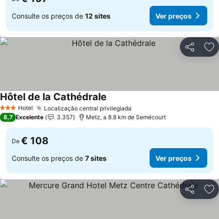
Consulte os preços de
12 sites
Ver preços
Partilhar
Ad
Hôtel de la Cathédrale
Ver preços
Hotel
Localização central privilegiada
Ver preços
3 Estrelas
8,7
Excelente
3.357
Metz, a 8.8 km de Semécourt
€ 108
De
Consulte os preços de
7 sites
Ver preços
Partilhar
Ad