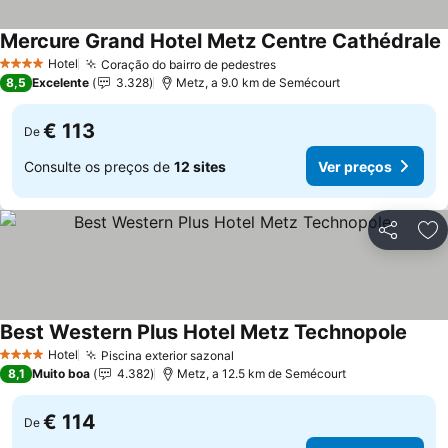
Mercure Grand Hotel Metz Centre Cathédrale
Hotel
Coração do bairro de pedestres
Ver preços
4 Estrelas
8,5
Excelente
3.328
Metz, a 9.0 km de Semécourt
€ 113
De
Consulte os preços de
12 sites
Ver preços
Partilhar
Ad
Best Western Plus Hotel Metz Technopole
Ver p
Hotel
Piscina exterior sazonal
Ver preços
4 Estrelas
8,1
Muito boa
4.382
Metz, a 12.5 km de Semécourt
€ 114
De