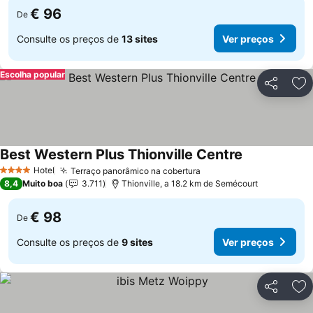
€ 96
De
Consulte os preços de
13 sites
Ver preços
Escolha popular
Partilhar
Ad
Best Western Plus Thionville Centre
Ver preços
Hotel
Terraço panorâmico na cobertura
Ver preços
4 Estrelas
8,4
Muito boa
3.711
Thionville, a 18.2 km de Semécourt
€ 98
De
Consulte os preços de
9 sites
Ver preços
Partilhar
Ad