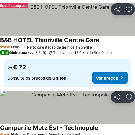
Escolha popular
Partilhar
Ad
B&B HOTEL Thionville Centre Gare
Ver preços
Hotel
Perto da estação de trem de Thionville
Ver preços
3 Estrelas
8,4
Muito boa
3.749
Thionville, a 18.0 km de Semécourt
€ 72
De
Consulte os preços de
6 sites
Ver preços
Partilhar
Ad
Campanile Metz Est - Technopole
Ver preços
Hotel
Restaurante francês tradicional