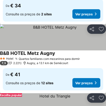
€ 34
De
Consulte os preços de
2 sites
Ver preços
Partilhar
Ad
B&B HOTEL Metz Augny
Ver preços
Hotel
Quartos familiares com mezaninos para dormir
Ver preços
2 Estrelas
7,3
2.221
Augny, a 13.1 km de Semécourt
€ 41
De
Consulte os preços de
12 sites
Ver preços
Escolha popular
Partilhar
Ad