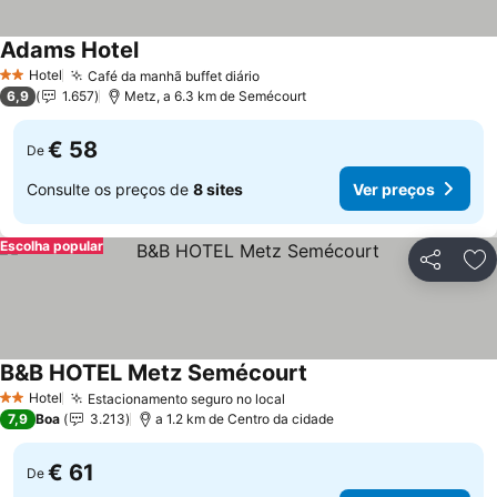
Adams Hotel
Ver preços
Hotel
Café da manhã buffet diário
Ver preços
2 Estrelas
6,9
1.657
Metz, a 6.3 km de Semécourt
€ 58
De
Consulte os preços de
8 sites
Ver preços
Escolha popular
Partilhar
Ad
B&B HOTEL Metz Semécourt
Ver preços
Hotel
Estacionamento seguro no local
Ver preços
2 Estrelas
7,9
Boa
3.213
a 1.2 km de Centro da cidade
€ 61
De