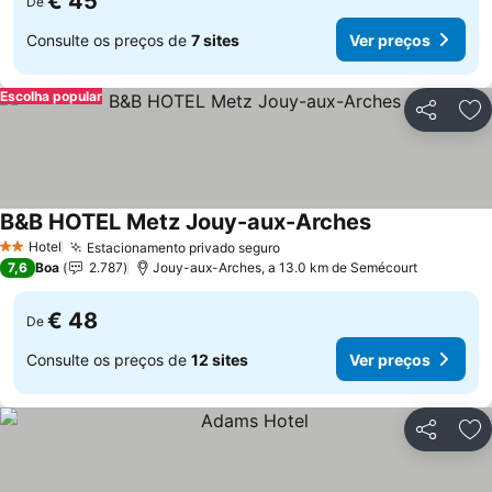
€ 45
De
Consulte os preços de
7 sites
Ver preços
Escolha popular
Partilhar
Ad
B&B HOTEL Metz Jouy-aux-Arches
Ver preços
Hotel
Estacionamento privado seguro
Ver preços
2 Estrelas
7,6
Boa
2.787
Jouy-aux-Arches, a 13.0 km de Semécourt
€ 48
De
Consulte os preços de
12 sites
Ver preços
Partilhar
Ad