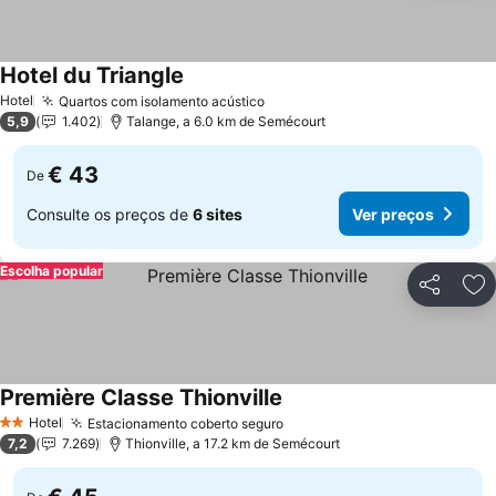
Hotel du Triangle
Ver preços
Hotel
Quartos com isolamento acústico
Ver preços
5,9
1.402
Talange, a 6.0 km de Semécourt
€ 43
De
Consulte os preços de
6 sites
Ver preços
Escolha popular
Partilhar
Ad
Première Classe Thionville
Ver preços
Hotel
Estacionamento coberto seguro
Ver preços
2 Estrelas
7,2
7.269
Thionville, a 17.2 km de Semécourt