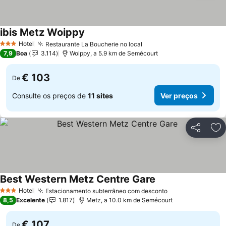
ibis Metz Woippy
Ver preços
Hotel
Restaurante La Boucherie no local
Ver preços
3 Estrelas
7,9
Boa
3.114
Woippy, a 5.9 km de Semécourt
€ 103
De
Consulte os preços de
11 sites
Ver preços
Partilhar
Ad
Best Western Metz Centre Gare
Ver preços
Hotel
Estacionamento subterrâneo com desconto
Ver preços
3 Estrelas
8,5
Excelente
1.817
Metz, a 10.0 km de Semécourt
€ 107
De