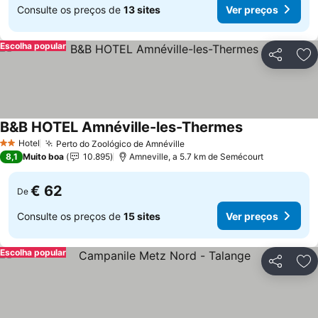
Consulte os preços de
13 sites
Ver preços
Escolha popular
Partilhar
Ad
B&B HOTEL Amnéville-les-Thermes
Ver preços
Hotel
Perto do Zoológico de Amnéville
Ver preços
2 Estrelas
8,1
Muito boa
10.895
Amneville, a 5.7 km de Semécourt
€ 62
De
Consulte os preços de
15 sites
Ver preços
Escolha popular
Partilhar
Ad