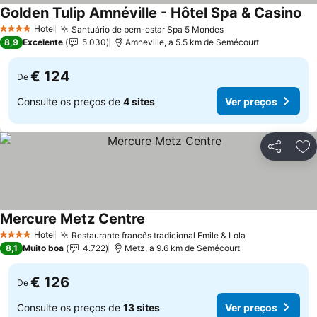
Golden Tulip Amnéville - Hôtel Spa & Casino
Ve
Hotel
Santuário de bem-estar Spa 5 Mondes
Ver preços
4 Estrelas
8,9
Excelente
5.030
Amneville, a 5.5 km de Semécourt
€ 124
De
Consulte os preços de
4 sites
Ver preços
Partilhar
Ad
Mercure Metz Centre
Ver preços
Hotel
Restaurante francês tradicional Emile & Lola
Ver preços
4 Estrelas
8,1
Muito boa
4.722
Metz, a 9.6 km de Semécourt
€ 126
De
Consulte os preços de
13 sites
Ver preços