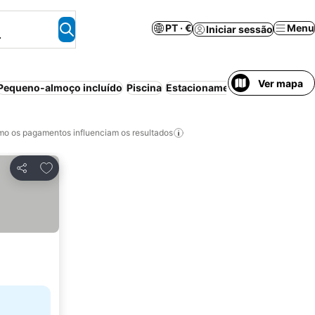
PT · €
Menu
Iniciar sessão
.
Ver mapa
Pequeno-almoço incluído
Piscina
Estacionamento
Meia-pensão
o os pagamentos influenciam os resultados
Adicionar aos favoritos
Partilhar