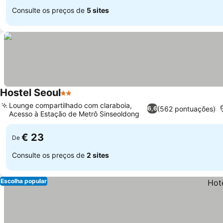
Consulte os preços de
5 sites
Hostel Seoul
2 Estrelas
Ver preços
Lounge compartilhado com claraboia,
(562 pontuações)
6,6
Acesso à Estação de Metrô Sinseoldong
Ver preços
€ 23
De
Consulte os preços de
2 sites
Escolha popular