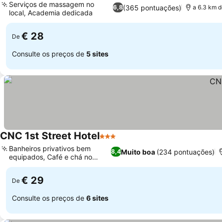
Serviços de massagem no
(365 pontuações)
6,8
a 6.3 km 
local, Academia dedicada
Ver preços
€ 28
De
Consulte os preços de
5 sites
CNC 1st Street Hotel
3 Estrelas
Ver preços
Banheiros privativos bem
Muito boa
(234 pontuações)
8,4
equipados, Café e chá no
Ver preços
quarto
€ 29
De
Consulte os preços de
6 sites