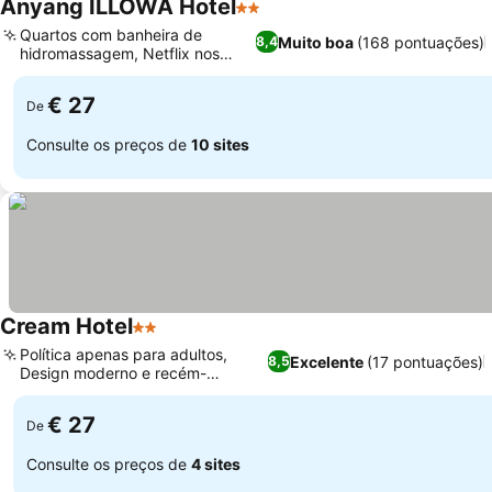
Anyang ILLOWA Hotel
2 Estrelas
Ver preços
Quartos com banheira de
Muito boa
(168 pontuações)
8,4
hidromassagem, Netflix nos
Ver preços
quartos
€ 27
De
Consulte os preços de
10 sites
Cream Hotel
2 Estrelas
Ver preços
Política apenas para adultos,
Excelente
(17 pontuações)
8,5
Design moderno e recém-
Ver preços
renovado
€ 27
De
Consulte os preços de
4 sites