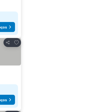
eços
Adicionar aos favoritos
Partilhar
eços