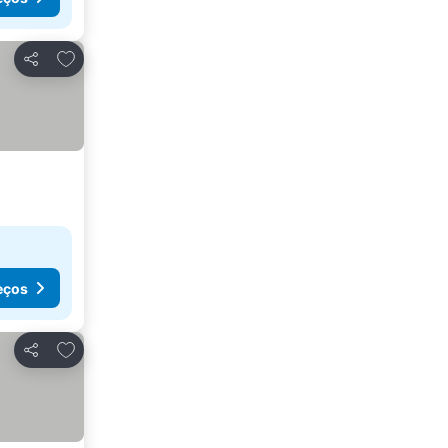
Adicionar aos favoritos
Partilhar
eços
Adicionar aos favoritos
Partilhar