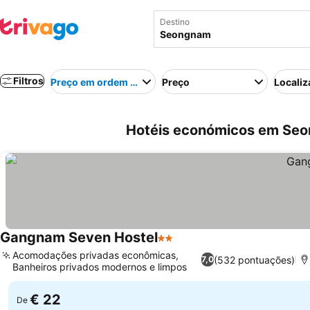
Destino
Filtros
Preço em ordem crescente
Preço
Localiz
Hotéis económicos em Seon
Gangnam Seven Hostel
2 Estrelas
Ver preços
Acomodações privadas econômicas,
(532 pontuações)
7,0
Banheiros privados modernos e limpos
Ver preços
€ 22
De