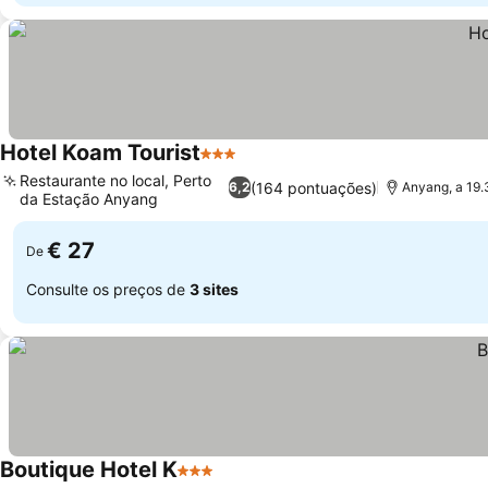
Hotel Koam Tourist
3 Estrelas
Ver preços
Restaurante no local, Perto
(164 pontuações)
6,2
Anyang, a 19
da Estação Anyang
Ver preços
€ 27
De
Consulte os preços de
3 sites
Boutique Hotel K
3 Estrelas
Ver preços