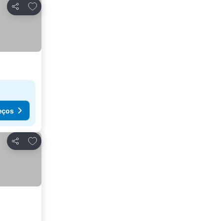
Adicionar aos favoritos
Partilhar
eços
Adicionar aos favoritos
Partilhar