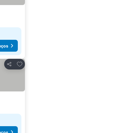
eços
Adicionar aos favoritos
Partilhar
eços