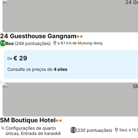
24 Guesthouse Gangnam
2 Estrelas
Ver preços
Boa
(249 pontuações)
7,6
a 8.1 km de Myeong-dong
€ 29
De
Consulte os preços de
4 sites
SM Boutique Hotel
2 Estrelas
Ver preços
Configurações de quarto
(230 pontuações)
7,3
Seul, a 15
únicas, Entrada de karaokê