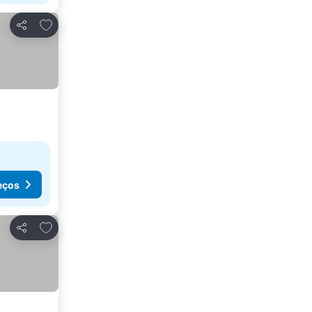
Adicionar aos favoritos
Partilhar
eços
Adicionar aos favoritos
Partilhar