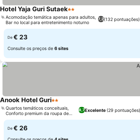
Hotel Yaja Guri Sutaek
2 Estrelas
Ver preços
Acomodação temática apenas para adultos,
(132 pontuações)
7,2
Bar no local para entretenimento noturno
Ver preços
€ 23
De
Consulte os preços de
6 sites
Anook Hotel Guri
2 Estrelas
Ver preços
Quartos temáticos conceituais,
Excelente
(29 pontuações
8,7
Conforto premium da roupa de
Ver preços
cama
€ 26
De
Consulte os preços de
4 sites