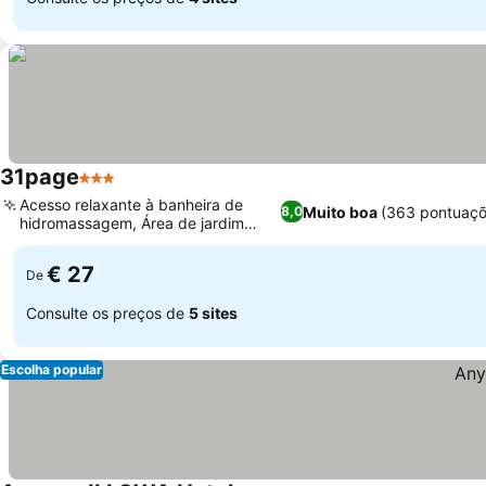
31page
3 Estrelas
Ver preços
Acesso relaxante à banheira de
Muito boa
(363 pontuaçõ
8,0
hidromassagem, Área de jardim
Ver preços
tranquila
€ 27
De
Consulte os preços de
5 sites
Escolha popular