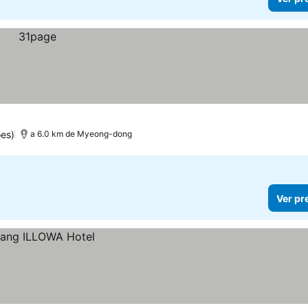
es)
a 6.0 km de Myeong-dong
Ver pr