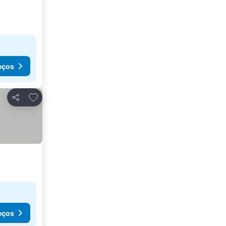
eços
Adicionar aos favoritos
Partilhar
eços