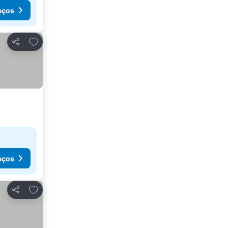
eços
Adicionar aos favoritos
Partilhar
eços
Adicionar aos favoritos
Partilhar