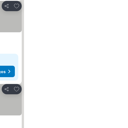
Adicionar aos favoritos
Partilhar
ços
Adicionar aos favoritos
Partilhar