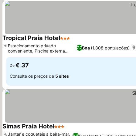
Tropical Praia Hotel
3 Estrelas
Ver preços
Estacionamento privado
Boa
(1.808 pontuações)
7,7
conveniente, Piscina externa
Ver preços
relaxante
€ 37
De
Consulte os preços de
5 sites
Simas Praia Hotel
3 Estrelas
Ver preços
Jantar e coquetéis à beira-mar,
8,5