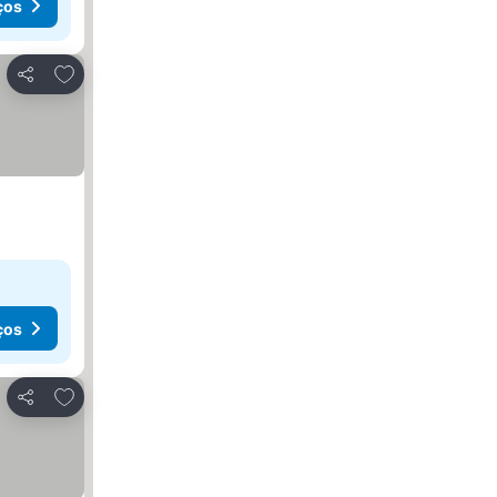
ços
Adicionar aos favoritos
Partilhar
ços
Adicionar aos favoritos
Partilhar