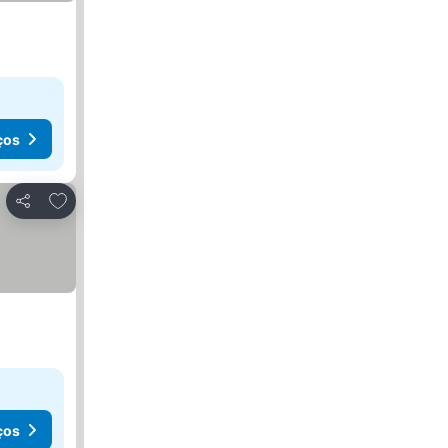
ços
Adicionar aos favoritos
Partilhar
ços