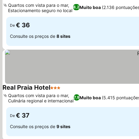
3 Estrelas
Ver preços
Quartos com vista para o mar,
Muito boa
(2.136 pontuaçõe
8,2
Estacionamento seguro no local
Ver preços
€ 36
De
Consulte os preços de
8 sites
Real Praia Hotel
3 Estrelas
Ver preços
Quartos com vista para o mar,
Muito boa
(5.415 pontuaçõe
7,9
Culinária regional e internacional
Ver preços
€ 37
De
Consulte os preços de
9 sites