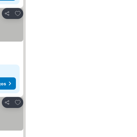
Adicionar aos favoritos
Partilhar
ços
Adicionar aos favoritos
Partilhar