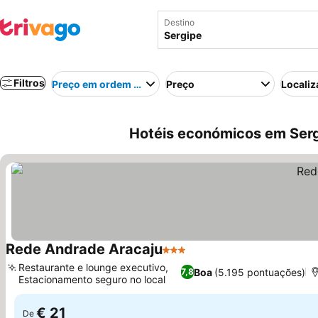
Destino
Filtros
Preço em ordem crescente
Preço
Localiz
Hotéis económicos em Sergi
Rede Andrade Aracaju
3 Estrelas
Ver preços
Restaurante e lounge executivo,
Boa
(5.195 pontuações)
7,8
Estacionamento seguro no local
Ver preços
€ 21
De