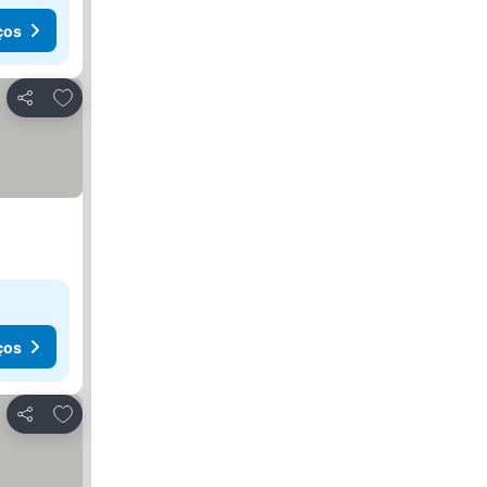
ços
Adicionar aos favoritos
Partilhar
ços
Adicionar aos favoritos
Partilhar