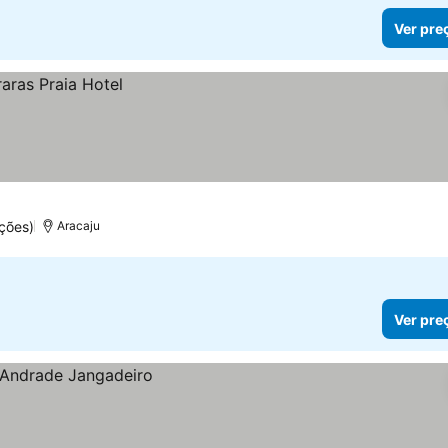
Ver pre
ções)
Aracaju
Ver pre