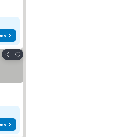
ços
Adicionar aos favoritos
Partilhar
ços