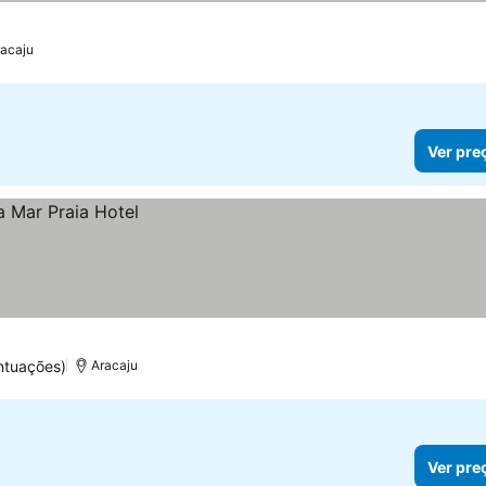
racaju
Ver pre
ntuações)
Aracaju
Ver pre