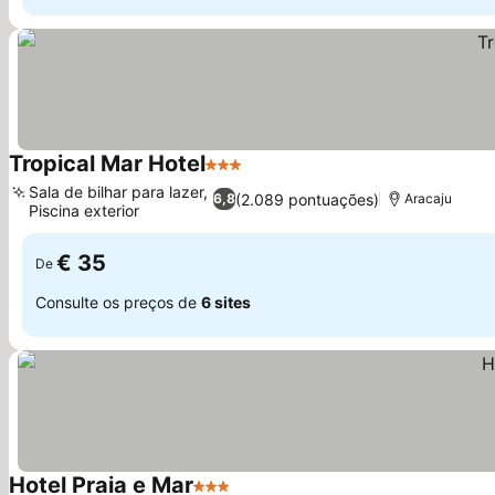
Tropical Mar Hotel
3 Estrelas
Ver preços
Sala de bilhar para lazer,
(2.089 pontuações)
6,8
Aracaju
Piscina exterior
Ver preços
€ 35
De
Consulte os preços de
6 sites
Hotel Praia e Mar