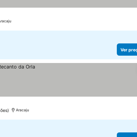
Aracaju
Ver pre
ções)
Aracaju