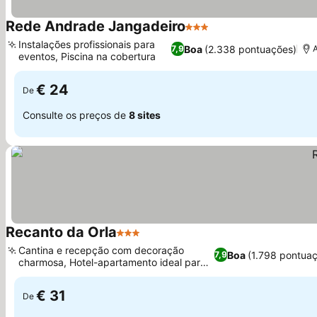
Rede Andrade Jangadeiro
3 Estrelas
Ver preços
Instalações profissionais para
Boa
(2.338 pontuações)
7,9
eventos, Piscina na cobertura
Ver preços
€ 24
De
Consulte os preços de
8 sites
Recanto da Orla
3 Estrelas
Ver preços
Cantina e recepção com decoração
Boa
(1.798 pontua
7,9
charmosa, Hotel-apartamento ideal para
Ver preços
famílias
€ 31
De