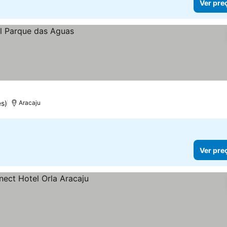
Ver pre
s)
Aracaju
Ver pre