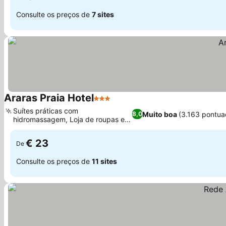
Consulte os preços de
7 sites
Araras Praia Hotel
3 Estrelas
Ver preços
Suítes práticas com
Muito boa
(3.163 pontua
8,0
hidromassagem, Loja de roupas e
Ver preços
artesanato no local
€ 23
De
Consulte os preços de
11 sites