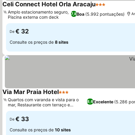
Celi Connect Hotel Orla Aracaju
3 Estrelas
Ver preços
Amplo estacionamento seguro,
Boa
(5.992 pontuações)
7,8
A
Piscina externa com deck
Ver preços
€ 32
De
Consulte os preços de
8 sites
Via Mar Praia Hotel
3 Estrelas
Ver preços
Quartos com varanda e vista para o
Excelente
(5.286 po
8,6
mar, Restaurante com terraço e
Ver preços
refeições flexíveis
€ 33
De
Consulte os preços de
10 sites