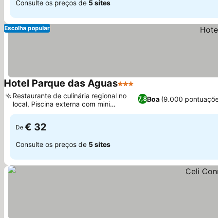
Consulte os preços de
5 sites
Escolha popular
Hotel Parque das Aguas
3 Estrelas
Ver preços
Restaurante de culinária regional no
Boa
(9.000 pontuaçõe
7,8
local, Piscina externa com mini
Ver preços
toboágua
€ 32
De
Consulte os preços de
5 sites