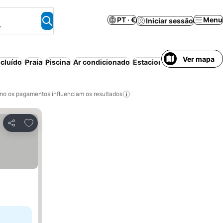
PT · €
Menu
Iniciar sessão
.
Ver mapa
cluído
Praia
Piscina
Ar condicionado
Estacionamento
o os pagamentos influenciam os resultados
Adicionar aos favoritos
Partilhar