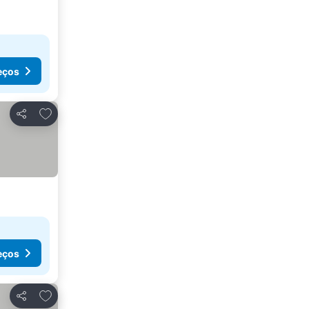
eços
Adicionar aos favoritos
Partilhar
eços
Adicionar aos favoritos
Partilhar