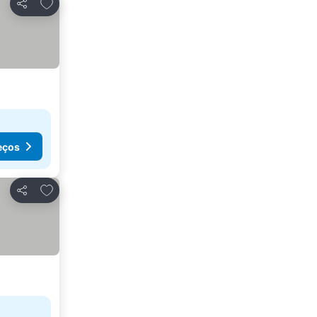
Adicionar aos favoritos
Partilhar
eços
Adicionar aos favoritos
Partilhar