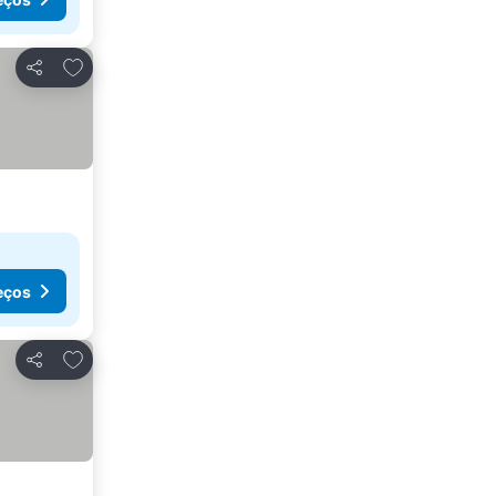
Adicionar aos favoritos
Partilhar
eços
Adicionar aos favoritos
Partilhar