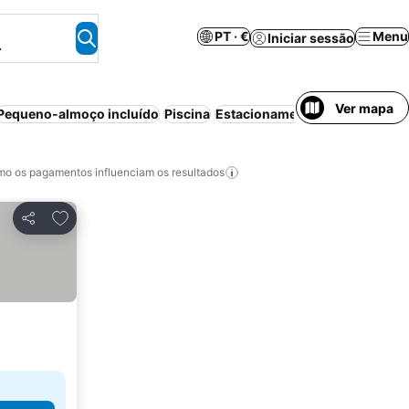
PT · €
Menu
Iniciar sessão
.
Ver mapa
Pequeno-almoço incluído
Piscina
Estacionamento
Cancelamento
o os pagamentos influenciam os resultados
Adicionar aos favoritos
Partilhar