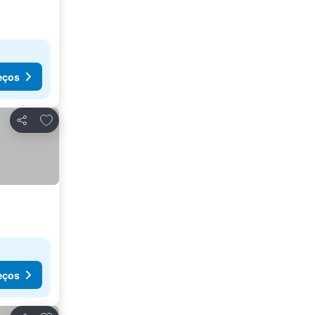
eços
Adicionar aos favoritos
Partilhar
eços