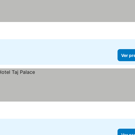
Ver pr
Ver pr