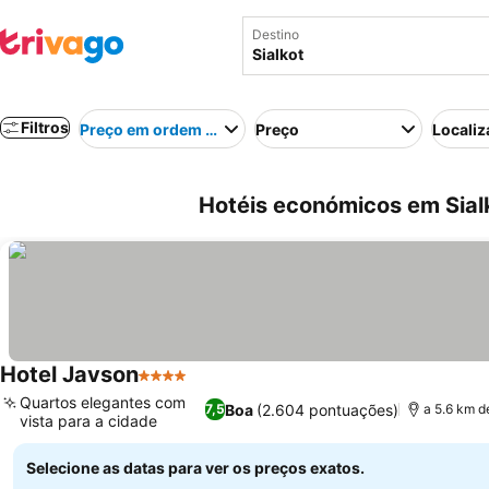
Destino
Filtros
Preço em ordem crescente
Preço
Localiz
Hotéis económicos em Sial
Hotel Javson
4 Estrelas
Ver preços
Quartos elegantes com
Boa
(2.604 pontuações)
7,5
a 5.6 km d
vista para a cidade
Ver preços
Selecione as datas para ver os preços exatos.