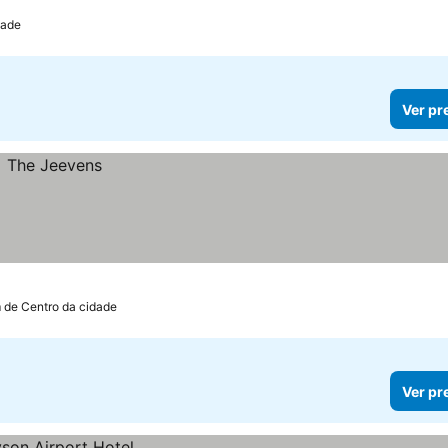
dade
Ver pr
 de Centro da cidade
Ver pr