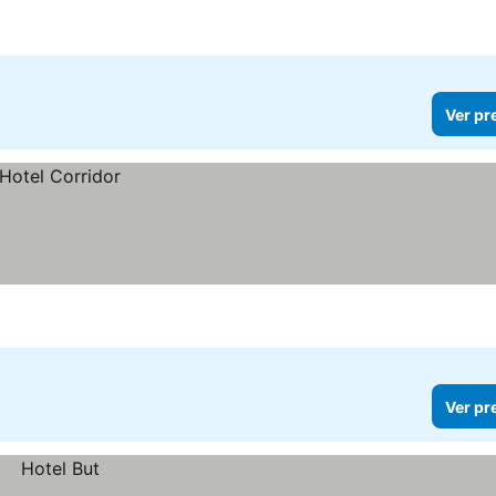
Ver pr
Ver pr