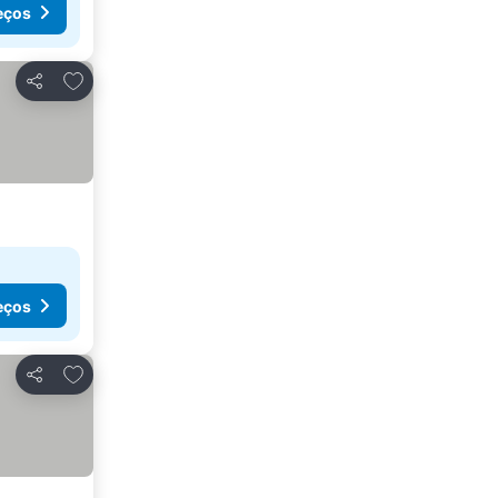
eços
Adicionar aos favoritos
Partilhar
eços
Adicionar aos favoritos
Partilhar