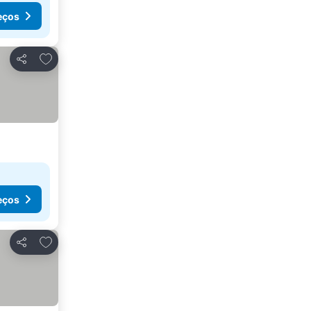
eços
Adicionar aos favoritos
Partilhar
eços
Adicionar aos favoritos
Partilhar