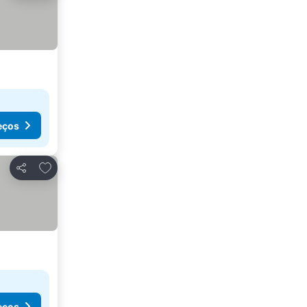
eços
Adicionar aos favoritos
Partilhar
eços