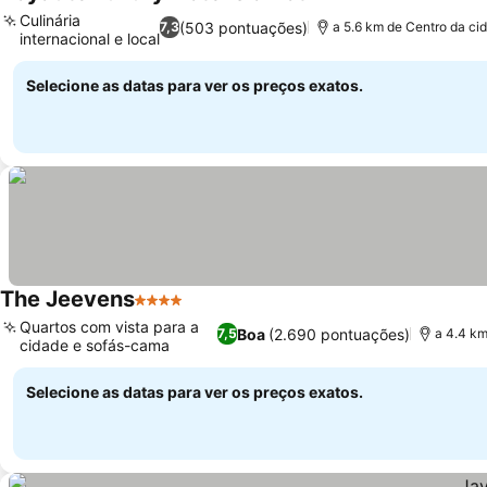
2 Estrelas
Ver preços
Culinária
(503 pontuações)
7,3
a 5.6 km de Centro da ci
internacional e local
Ver preços
Selecione as datas para ver os preços exatos.
The Jeevens
4 Estrelas
Ver preços
Quartos com vista para a
Boa
(2.690 pontuações)
7,5
a 4.4 km
cidade e sofás-cama
Ver preços
Selecione as datas para ver os preços exatos.