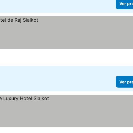
Ver pr
Ver pr