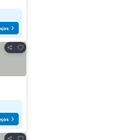
eços
Adicionar aos favoritos
Partilhar
eços
Adicionar aos favoritos