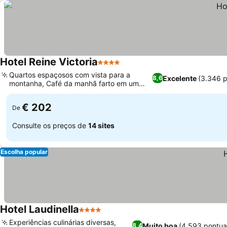
Hotel Reine Victoria
4 Estrelas
Quartos espaçosos com vista para a
Excelente
(3.346 
8,6
montanha, Café da manhã farto em um
ambiente elegante
€ 202
De
Consulte os preços de
14 sites
Escolha popular
Hotel Laudinella
4 Estrelas
Experiências culinárias diversas,
Muito boa
(4.593 pontua
8,4