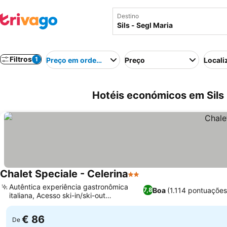
Destino
Filtros
1
Preço em ordem crescente
Preço
Locali
Hotéis económicos em Sils 
Chalet Speciale - Celerina
2 Estrelas
Autêntica experiência gastronômica
Boa
(1.114 pontuações
7,8
italiana, Acesso ski-in/ski-out
privilegiado
€ 86
De