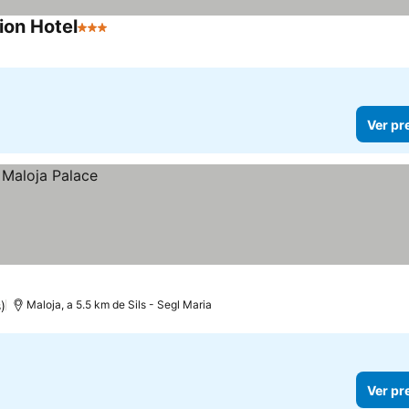
ion Hotel
3 Estrelas
Ver pr
)
Maloja, a 5.5 km de Sils - Segl Maria
Ver pr