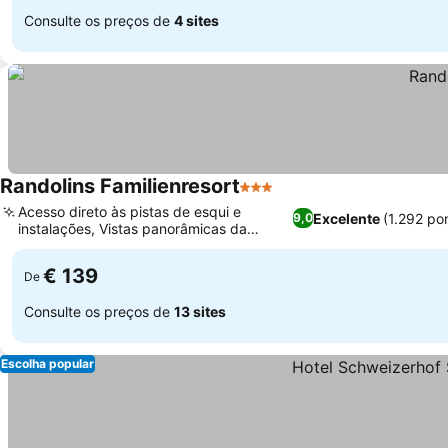
Consulte os preços de
4 sites
Randolins Familienresort
3 Estrelas
Acesso direto às pistas de esqui e
Excelente
(1.292 po
9,0
instalações, Vistas panorâmicas da
montanha e do lago
€ 139
De
Consulte os preços de
13 sites
Escolha popular