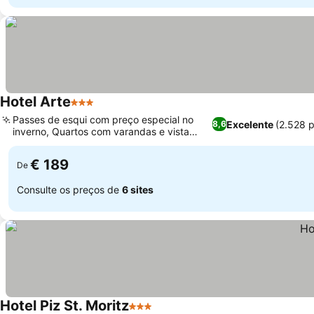
Hotel Arte
3 Estrelas
Passes de esqui com preço especial no
Excelente
(2.528 
8,6
inverno, Quartos com varandas e vista
para a montanha
€ 189
De
Consulte os preços de
6 sites
Hotel Piz St. Moritz
3 Estrelas