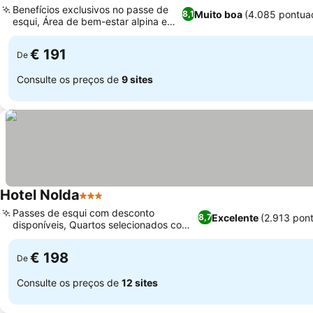
Benefícios exclusivos no passe de
Muito boa
(4.085 pontua
8,1
esqui, Área de bem-estar alpina e
chique
€ 191
De
Consulte os preços de
9 sites
Hotel Nolda
3 Estrelas
Passes de esqui com desconto
Excelente
(2.913 pon
8,7
disponíveis, Quartos selecionados com
vista para o rio
€ 198
De
Consulte os preços de
12 sites