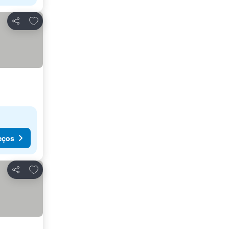
Adicionar aos favoritos
Partilhar
eços
Adicionar aos favoritos
Partilhar