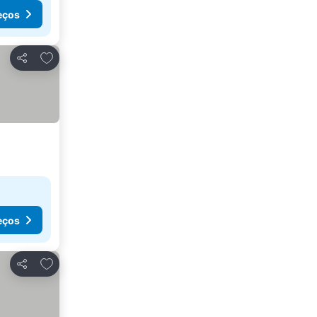
eços
Adicionar aos favoritos
Partilhar
eços
Adicionar aos favoritos
Partilhar