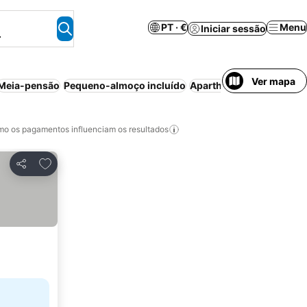
PT · €
Menu
Iniciar sessão
.
Ver mapa
Meia-pensão
Pequeno-almoço incluído
Aparthotel
Estacioname
o os pagamentos influenciam os resultados
Adicionar aos favoritos
Partilhar