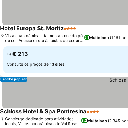
Hotel Europa St. Moritz
4 Estrelas
Vistas panorâmicas da montanha e do pôr
Muito boa
(1.161 po
8,1
do sol, Acesso direto às pistas de esqui e
trilhas
€ 213
De
Consulte os preços de
13 sites
Escolha popular
Schloss Hotel & Spa Pontresina
4 Estrelas
Concierge dedicado para atividades
Muito boa
(2.345 po
8,2
locais, Vistas panorâmicas do Val Roseg