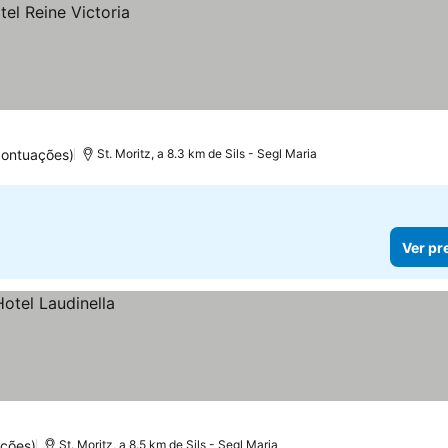
pontuações)
St. Moritz, a 8.3 km de Sils - Segl Maria
Ver pr
ções)
St. Moritz, a 8.5 km de Sils - Segl Maria