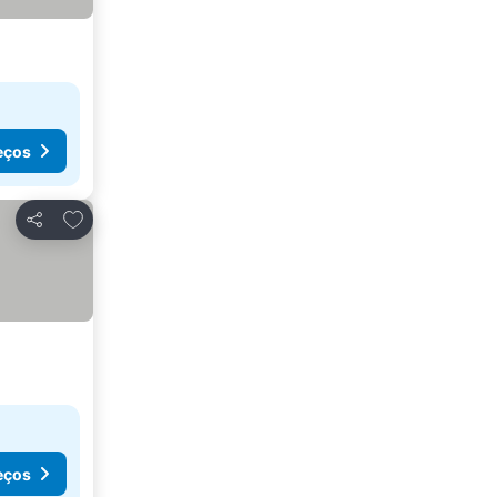
eços
Adicionar aos favoritos
Partilhar
eços