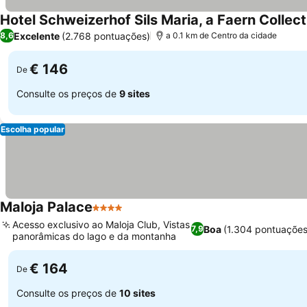
Hotel Schweizerhof Sils Maria, a Faern Collect
Excelente
(2.768 pontuações)
8,6
a 0.1 km de Centro da cidade
€ 146
De
Consulte os preços de
9 sites
Escolha popular
Maloja Palace
4 Estrelas
Acesso exclusivo ao Maloja Club, Vistas
Boa
(1.304 pontuações
7,9
panorâmicas do lago e da montanha
€ 164
De
Consulte os preços de
10 sites