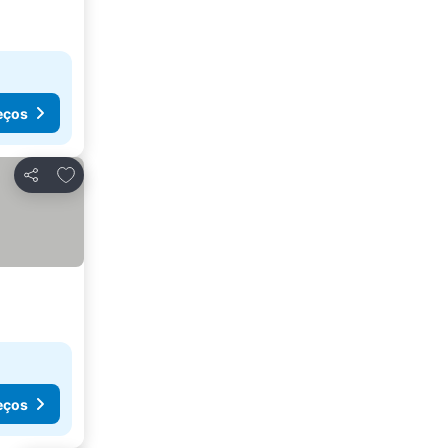
eços
Adicionar aos favoritos
Partilhar
eços