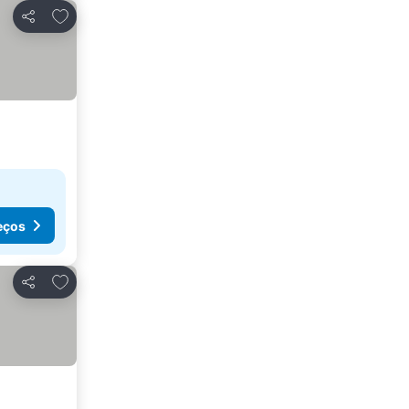
Adicionar aos favoritos
Partilhar
eços
Adicionar aos favoritos
Partilhar