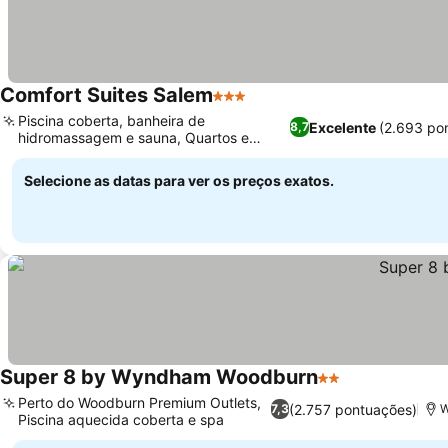
Comfort Suites Salem
3 Estrelas
Piscina coberta, banheira de
Excelente
(2.693 po
8,7
hidromassagem e sauna, Quartos e
suítes recém-renovados
Selecione as datas para ver os preços exatos.
Super 8 by Wyndham Woodburn
2 Estrelas
Perto do Woodburn Premium Outlets,
(2.757 pontuações)
7,3
W
Piscina aquecida coberta e spa