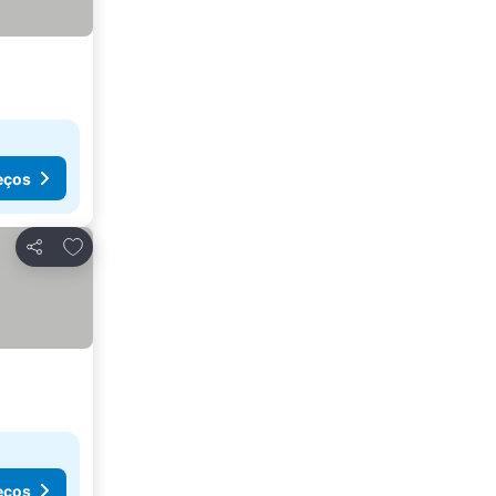
eços
Adicionar aos favoritos
Partilhar
eços