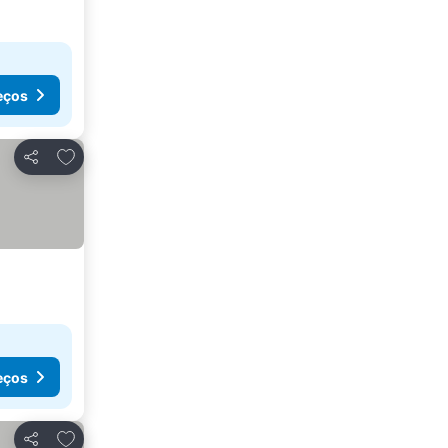
eços
Adicionar aos favoritos
Partilhar
eços
Adicionar aos favoritos