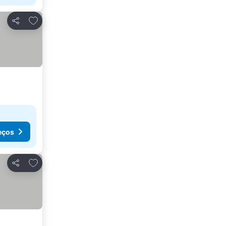
Adicionar aos favoritos
Partilhar
eços
Adicionar aos favoritos
Partilhar