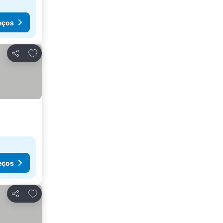
eços
Adicionar aos favoritos
Partilhar
eços
Adicionar aos favoritos
Partilhar