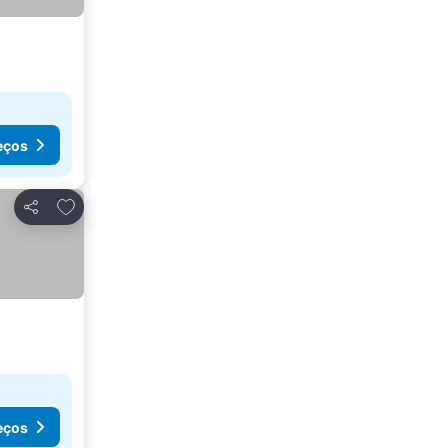
eços
Adicionar aos favoritos
Partilhar
eços