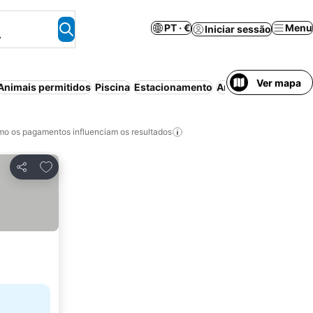
PT · €
Menu
Iniciar sessão
.
Ver mapa
Animais permitidos
Piscina
Estacionamento
Ar condicionado
Wi
o os pagamentos influenciam os resultados
Adicionar aos favoritos
Partilhar