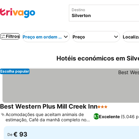
Destino
Filtros
Preço em ordem crescente
Preço
Localiz
Hotéis económicos em Silv
Escolha popular
Best Western Plus Mill Creek Inn
3 Estrelas
Acomodações que aceitam animais de
Excelente
(5.046 p
9,1
estimação, Café da manhã completo no
Denny's ao lado
€ 93
De