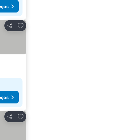
eços
Adicionar aos favoritos
Partilhar
eços
Adicionar aos favoritos
Partilhar