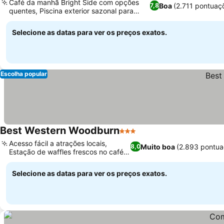
Café da manhã Bright Side com opções
Boa
(2.711 pontuaç
7,8
quentes, Piscina exterior sazonal para
relaxar
Selecione as datas para ver os preços exatos.
Escolha popular
Best Western Woodburn
3 Estrelas
Acesso fácil a atrações locais,
Muito boa
(2.893 pontua
8,0
Estação de waffles frescos no café
da manhã
Selecione as datas para ver os preços exatos.