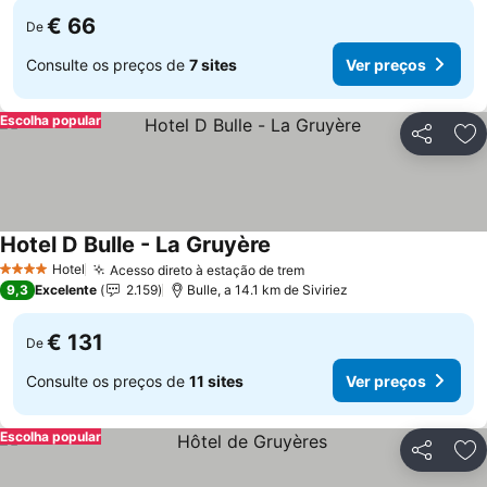
€ 66
De
Consulte os preços de
7 sites
Ver preços
Escolha popular
Partilhar
Ad
Hotel D Bulle - La Gruyère
Hotel
Acesso direto à estação de trem
4 Estrelas
9,3
Excelente
2.159
Bulle, a 14.1 km de Siviriez
€ 131
De
Consulte os preços de
11 sites
Ver preços
Escolha popular
Partilhar
Ad