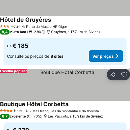
Hôtel de Gruyères
Hotel
Perto do Museu HR Giger
3 Estrelas
8,4
Muito boa
2.802
Gruyères, a 17.7 km de Siviriez
€ 185
De
Consulte os preços de
8 sites
Ver preços
Escolha popular
Partilhar
Ad
Boutique Hôtel Corbetta
Hotel
Vistas tranquilas da montanha e da floresta
4 Estrelas
8,7
Excelente
705
Les Paccots, a 15.9 km de Siviriez