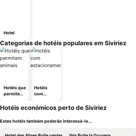
Hotel
Categorias de hotéis populares em Siviriez
Hotéis que
Hotéis
permitem
com
animais
estaciona
mento
Hotéis económicos perto de Siviriez
Estes hotéis também poderão interessá-lo...
Hotel des Alpes Bulle center
ibis Bulle la Gruyere