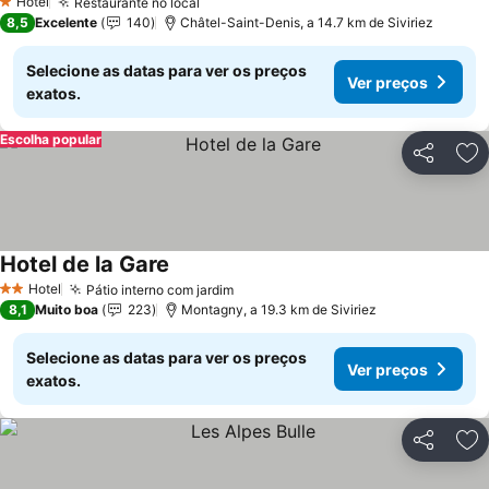
Hotel
Restaurante no local
1 Estrelas
8,5
Excelente
140
Châtel-Saint-Denis, a 14.7 km de Siviriez
Selecione as datas para ver os preços
Ver preços
exatos.
Escolha popular
Partilhar
Ad
Hotel de la Gare
Hotel
Pátio interno com jardim
2 Estrelas
8,1
Muito boa
223
Montagny, a 19.3 km de Siviriez
Selecione as datas para ver os preços
Ver preços
exatos.
Partilhar
Ad