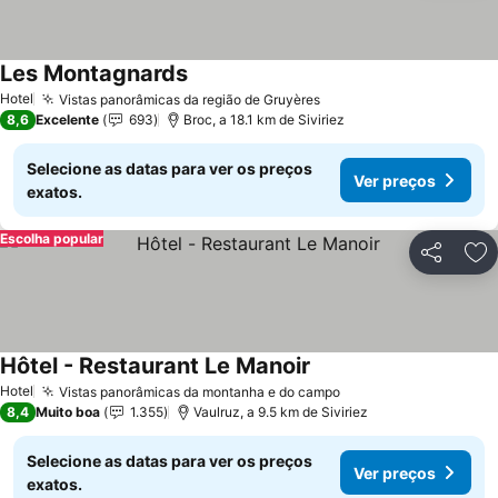
Les Montagnards
Hotel
Vistas panorâmicas da região de Gruyères
8,6
Excelente
693
Broc, a 18.1 km de Siviriez
Selecione as datas para ver os preços
Ver preços
exatos.
Escolha popular
Partilhar
Ad
Hôtel - Restaurant Le Manoir
Hotel
Vistas panorâmicas da montanha e do campo
8,4
Muito boa
1.355
Vaulruz, a 9.5 km de Siviriez
Selecione as datas para ver os preços
Ver preços
exatos.