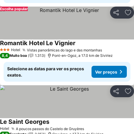
Escolha popular
Partilhar
Ad
Romantik Hotel Le Vignier
Hotel
Vistas panorâmicas do lago e das montanhas
3 Estrelas
8,4
Muito boa
1.313
Pont-en-Ogoz, a 17.0 km de Siviriez
Selecione as datas para ver os preços
Ver preços
exatos.
Partilhar
Ad
Le Saint Georges
Hotel
A poucos passos do Castelo de Gruyères