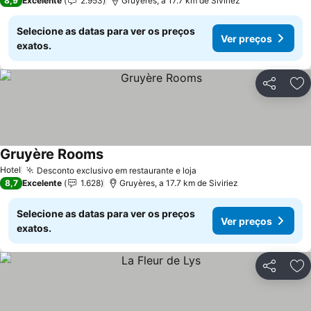
8,9
Excelente
2.953
Gruyères, a 17.7 km de Siviriez
Selecione as datas para ver os preços
Ver preços
exatos.
Partilhar
Ad
Gruyère Rooms
Hotel
Desconto exclusivo em restaurante e loja
8,7
Excelente
1.628
Gruyères, a 17.7 km de Siviriez
Selecione as datas para ver os preços
Ver preços
exatos.
Partilhar
Ad