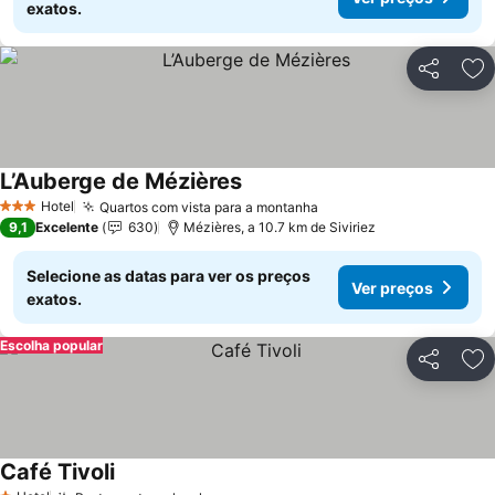
exatos.
Partilhar
Ad
L’Auberge de Mézières
Hotel
Quartos com vista para a montanha
3 Estrelas
9,1
Excelente
630
Mézières, a 10.7 km de Siviriez
Selecione as datas para ver os preços
Ver preços
exatos.
Escolha popular
Partilhar
Ad
Café Tivoli