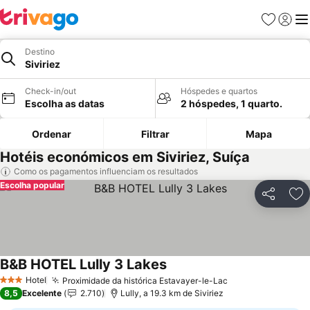
Favoritos
Iniciar
Me
Destino
Siviriez
Check-in/out
Hóspedes e quartos
Escolha as datas
2 hóspedes, 1 quarto.
Ordenar
Filtrar
Mapa
Hotéis económicos em Siviriez, Suíça
Como os pagamentos influenciam os resultados
Escolha popular
Partilhar
Ad
B&B HOTEL Lully 3 Lakes
Hotel
Proximidade da histórica Estavayer-le-Lac
3 Estrelas
8,5
Excelente
2.710
Lully, a 19.3 km de Siviriez