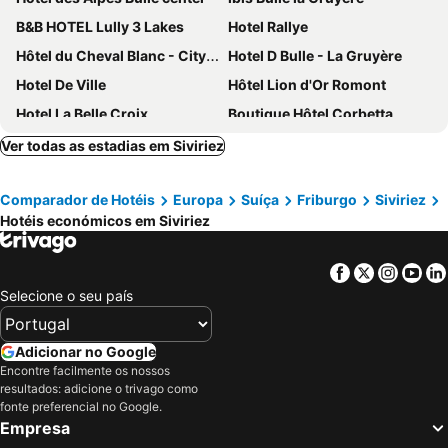
B&B HOTEL Lully 3 Lakes
Hotel Rallye
Hôtel du Cheval Blanc - City center
Hotel D Bulle - La Gruyère
Hotel De Ville
Hôtel Lion d'Or Romont
Hotel La Belle Croix
Boutique Hôtel Corbetta
Hôtel la Suite
La Ferme du Château
Ver todas as estadias em Siviriez
Motel de la Gruyère Restoroute
Gruyère Rooms
Comparador de Hotéis
Europa
Suíça
Friburgo
Siviriez
Plan-Francey
Hôtel-de-ville Dattalens
Hotéis económicos em Siviriez
Motel - Hôtel La Poularde
Hôtel - Restaurant Le Manoir
Hotel De La Tour
Hôtel Restaurant le Gruyérien
Facebook
Twitter
Insta
Yo
Hotel Auberge du Chalet à Gobet
Le Saint Georges
Selecione o seu país
Adicionar no Google
Encontre facilmente os nossos
resultados: adicione o trivago como
fonte preferencial no Google.
Empresa