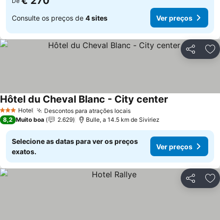
€ 270
De
Consulte os preços de
4 sites
Ver preços
Partilhar
Ad
Hôtel du Cheval Blanc - City center
Hotel
Descontos para atrações locais
3 Estrelas
8,2
Muito boa
2.629
Bulle, a 14.5 km de Siviriez
Selecione as datas para ver os preços
Ver preços
exatos.
Partilhar
Ad