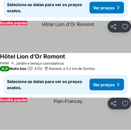
Selecione as datas para ver os preços
Ver preços
exatos.
Escolha popular
Partilhar
Ad
Hôtel Lion d'Or Romont
Hotel
Jardim e terraço convidativos
8,0
Muito boa
470
Romont, a 5.3 km de Siviriez
Selecione as datas para ver os preços
Ver preços
exatos.
Escolha popular
Partilhar
Ad