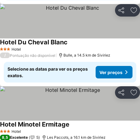
Partilhar
Ad
Hotel Du Cheval Blanc
Hotel
3 Estrelas
/
Bulle, a 14.5 km de Siviriez
Pontuação não disponível
Selecione as datas para ver os preços
Ver preços
exatos.
Partilhar
Ad
Hotel Minotel Ermitage
Hotel
3 Estrelas
8,5
Excelente
5
Les Paccots, a 16.1 km de Siviriez