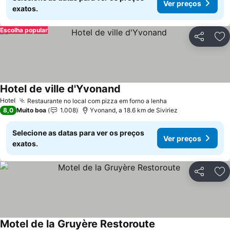
Ver preços
exatos.
Escolha popular
Partilhar
Ad
Hotel de ville d'Yvonand
Hotel
Restaurante no local com pizza em forno a lenha
8,0
Muito boa
1.008
Yvonand, a 18.6 km de Siviriez
Selecione as datas para ver os preços
Ver preços
exatos.
Partilhar
Ad
Motel de la Gruyère Restoroute