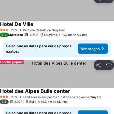
Partilhar
Ad
Hotel De Ville
Hotel
Perto do Castelo de Gruyères
3 Estrelas
8,2
Muito boa
1.958
Gruyères, a 17.6 km de Siviriez
Selecione as datas para ver os preços
Ver preços
exatos.
Escolha popular
Partilhar
Ad
Hotel des Alpes Bulle center
Hotel
Fácil acesso aos pontos turísticos da região de Gruyère
3 Estrelas
7,3
2.077
Bulle, a 14.3 km de Siviriez
Selecione as datas para ver os preços