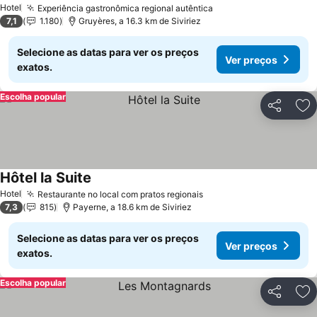
Hotel
Experiência gastronômica regional autêntica
7,1
1.180
Gruyères, a 16.3 km de Siviriez
Selecione as datas para ver os preços
Ver preços
exatos.
Escolha popular
Partilhar
Ad
Hôtel la Suite
Hotel
Restaurante no local com pratos regionais
7,3
815
Payerne, a 18.6 km de Siviriez
Selecione as datas para ver os preços
Ver preços
exatos.
Escolha popular
Partilhar
Ad