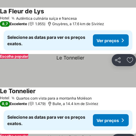
La Fleur de Lys
Hotel
Autêntica culinária suíça e francesa
8,7
Excelente
1.955
Gruyères, a 17.6 km de Siviriez
Selecione as datas para ver os preços
Ver preços
exatos.
Escolha popular
Partilhar
Ad
Le Tonnelier
Hotel
Quartos com vista para a montanha Moléson
8,9
Excelente
1.479
Bulle, a 14.4 km de Siviriez
Selecione as datas para ver os preços
Ver preços
exatos.