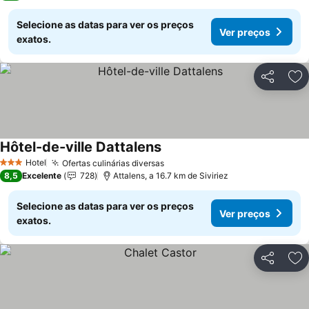
Selecione as datas para ver os preços
Ver preços
exatos.
Partilhar
Ad
Hôtel-de-ville Dattalens
Hotel
Ofertas culinárias diversas
3 Estrelas
8,5
Excelente
728
Attalens, a 16.7 km de Siviriez
Selecione as datas para ver os preços
Ver preços
exatos.
Partilhar
Ad