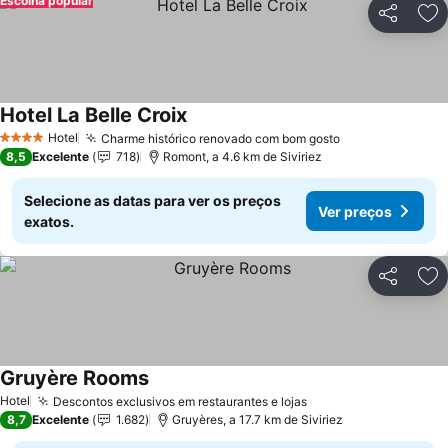
Escolha popular
Partilhar
Ad
Hotel La Belle Croix
Hotel
Charme histórico renovado com bom gosto
4 Estrelas
8,5
Excelente
718
Romont, a 4.6 km de Siviriez
Selecione as datas para ver os preços
Ver preços
exatos.
Partilhar
Ad
Gruyère Rooms
Hotel
Descontos exclusivos em restaurantes e lojas
8,7
Excelente
1.682
Gruyères, a 17.7 km de Siviriez