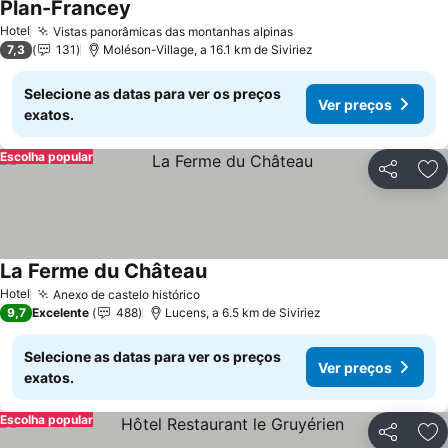
Plan-Francey
Hotel
Vistas panorâmicas das montanhas alpinas
7,3
131
Moléson-Village, a 16.1 km de Siviriez
Selecione as datas para ver os preços
Ver preços
exatos.
Escolha popular
Partilhar
Ad
La Ferme du Château
Hotel
Anexo de castelo histórico
9,7
Excelente
488
Lucens, a 6.5 km de Siviriez
Selecione as datas para ver os preços
Ver preços
exatos.
Escolha popular
Partilhar
Ad