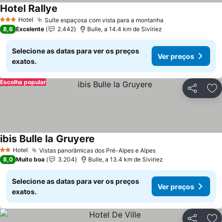
Hotel Rallye
Hotel
Suíte espaçosa com vista para a montanha
3 Estrelas
8,6
Excelente
2.442
Bulle, a 14.4 km de Siviriez
Selecione as datas para ver os preços
Ver preços
exatos.
Escolha popular
Partilhar
Ad
ibis Bulle la Gruyere
Hotel
Vistas panorâmicas dos Pré-Alpes e Alpes
2 Estrelas
8,0
Muito boa
3.204
Bulle, a 13.4 km de Siviriez
Selecione as datas para ver os preços
Ver preços
exatos.