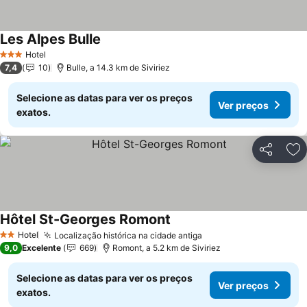
Les Alpes Bulle
Hotel
3 Estrelas
7,4
10
Bulle, a 14.3 km de Siviriez
Selecione as datas para ver os preços
Ver preços
exatos.
Partilhar
Ad
Hôtel St-Georges Romont
Hotel
Localização histórica na cidade antiga
2 Estrelas
9,0
Excelente
669
Romont, a 5.2 km de Siviriez
Selecione as datas para ver os preços
Ver preços
exatos.