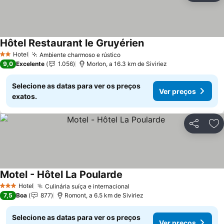
Hôtel Restaurant le Gruyérien
Hotel
Ambiente charmoso e rústico
2 Estrelas
9,0
Excelente
1.056
Morlon, a 16.3 km de Siviriez
Selecione as datas para ver os preços
Ver preços
exatos.
Partilhar
Ad
Motel - Hôtel La Poularde
Hotel
Culinária suíça e internacional
3 Estrelas
7,5
Boa
877
Romont, a 6.5 km de Siviriez
Selecione as datas para ver os preços
Ver preços