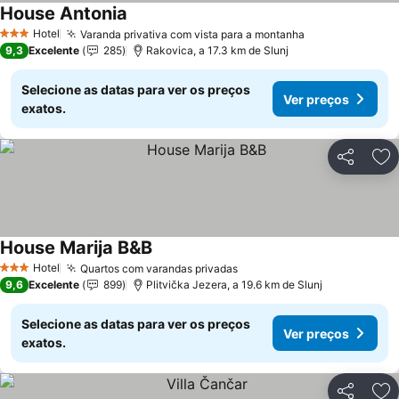
House Antonia
Hotel
Varanda privativa com vista para a montanha
3 Estrelas
9,3
Excelente
285
Rakovica, a 17.3 km de Slunj
Selecione as datas para ver os preços
Ver preços
exatos.
Partilhar
Ad
House Marija B&B
Hotel
Quartos com varandas privadas
3 Estrelas
9,6
Excelente
899
Plitvička Jezera, a 19.6 km de Slunj
Selecione as datas para ver os preços
Ver preços
exatos.