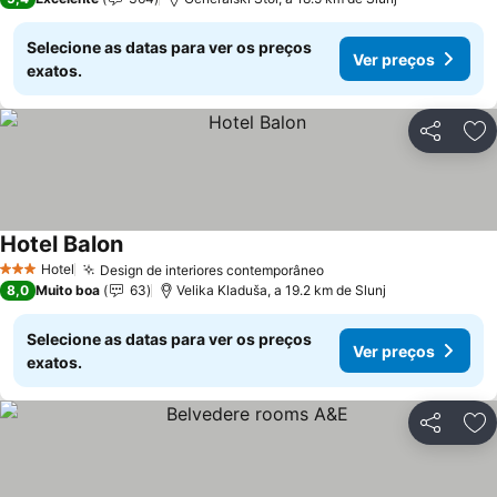
Selecione as datas para ver os preços
Ver preços
exatos.
Partilhar
Ad
Hotel Balon
Hotel
Design de interiores contemporâneo
3 Estrelas
8,0
Muito boa
63
Velika Kladuša, a 19.2 km de Slunj
Selecione as datas para ver os preços
Ver preços
exatos.
Partilhar
Ad