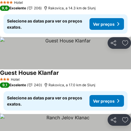
Hotel
4 Estrelas
9,6
Excelente
206
Rakovica, a 14.3 km de Slunj
Selecione as datas para ver os preços
Ver preços
exatos.
Partilhar
Ad
Guest House Klanfar
Hotel
3 Estrelas
9,1
Excelente
240
Rakovica, a 17.0 km de Slunj
Selecione as datas para ver os preços
Ver preços
exatos.
Partilhar
Ad