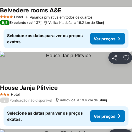
Belvedere rooms A&E
Hotel
Varanda privativa em todos os quartos
4 Estrelas
9,5
Excelente
137
Velika Kladuša, a 19.2 km de Slunj
Selecione as datas para ver os preços
Ver preços
exatos.
Partilhar
Ad
House Janja Plitvice
Hotel
3 Estrelas
/
Rakovica, a 19.6 km de Slunj
Pontuação não disponível
Selecione as datas para ver os preços
Ver preços
exatos.