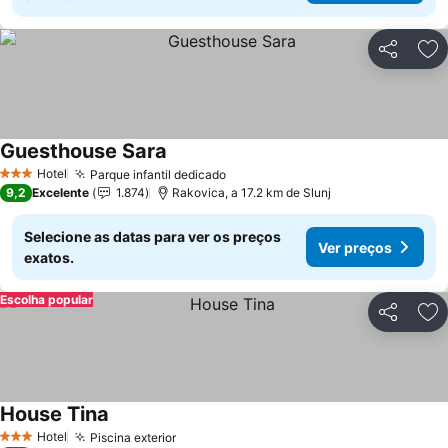
Partilhar
Ad
Guesthouse Sara
Hotel
Parque infantil dedicado
3 Estrelas
9,2
Excelente
1.874
Rakovica, a 17.2 km de Slunj
Selecione as datas para ver os preços
Ver preços
exatos.
Escolha popular
Partilhar
Ad
House Tina
Hotel
Piscina exterior
3 Estrelas