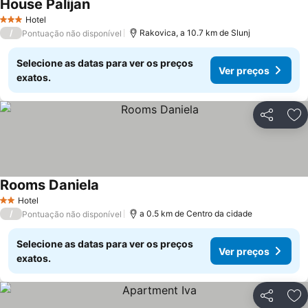
House Palijan
Hotel
3 Estrelas
/
Rakovica, a 10.7 km de Slunj
Pontuação não disponível
Selecione as datas para ver os preços
Ver preços
exatos.
Partilhar
Ad
Rooms Daniela
Hotel
2 Estrelas
/
a 0.5 km de Centro da cidade
Pontuação não disponível
Selecione as datas para ver os preços
Ver preços
exatos.
Partilhar
Ad