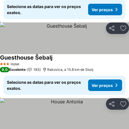
Selecione as datas para ver os preços
Ver preços
exatos.
Partilhar
Ad
Guesthouse Šebalj
Hotel
3 Estrelas
9,0
Excelente
183
Rakovica, a 15.8 km de Slunj
Selecione as datas para ver os preços
Ver preços
exatos.
Partilhar
Ad