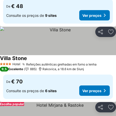
€ 48
De
Consulte os preços de
9 sites
Ver preços
Partilhar
Ad
Villa Stone
Hotel
Refeições autênticas grelhadas em forno a lenha
4 Estrelas
9,5
Excelente
885
Rakovica, a 18.6 km de Slunj
€ 70
De
Consulte os preços de
6 sites
Ver preços
Escolha popular
Partilhar
Ad