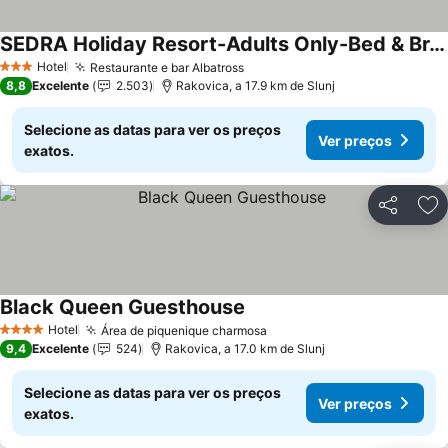
SEDRA Holiday Resort-Adults Only-Bed & Breakfast
Hotel
Restaurante e bar Albatross
3 Estrelas
8,8
Excelente
2.503
Rakovica, a 17.9 km de Slunj
Selecione as datas para ver os preços
Ver preços
exatos.
Partilhar
Ad
Black Queen Guesthouse
Hotel
Área de piquenique charmosa
4 Estrelas
9,4
Excelente
524
Rakovica, a 17.0 km de Slunj
Selecione as datas para ver os preços
Ver preços
exatos.