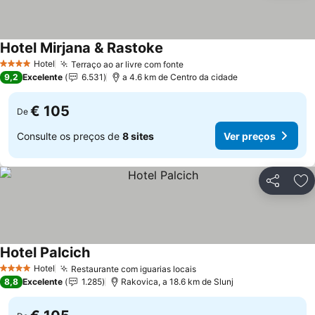
Hotel Mirjana & Rastoke
Hotel
Terraço ao ar livre com fonte
4 Estrelas
9,2
Excelente
6.531
a 4.6 km de Centro da cidade
€ 105
De
Consulte os preços de
8 sites
Ver preços
Partilhar
Ad
Hotel Palcich
Hotel
Restaurante com iguarias locais
4 Estrelas
8,8
Excelente
1.285
Rakovica, a 18.6 km de Slunj