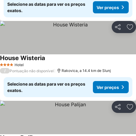
Selecione as datas para ver os preços
Ver preços
exatos.
Partilhar
Ad
House Wisteria
Hotel
4 Estrelas
/
Rakovica, a 14.4 km de Slunj
Pontuação não disponível
Selecione as datas para ver os preços
Ver preços
exatos.
Partilhar
Ad