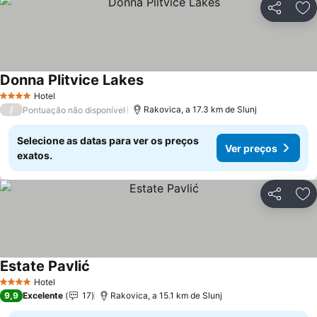
Partilhar
Ad
Donna Plitvice Lakes
Hotel
4 Estrelas
/
Rakovica, a 17.3 km de Slunj
Pontuação não disponível
Selecione as datas para ver os preços
Ver preços
exatos.
Partilhar
Ad
Estate Pavlić
Hotel
4 Estrelas
9,9
Excelente
17
Rakovica, a 15.1 km de Slunj