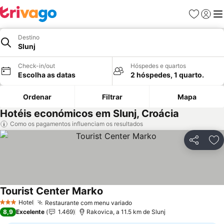
Favoritos
Iniciar
Me
Destino
Slunj
Check-in/out
Hóspedes e quartos
Escolha as datas
2 hóspedes, 1 quarto.
Ordenar
Filtrar
Mapa
Hotéis económicos em Slunj, Croácia
Como os pagamentos influenciam os resultados
Partilhar
Ad
Tourist Center Marko
Hotel
Restaurante com menu variado
3 Estrelas
8,9
Excelente
1.469
Rakovica, a 11.5 km de Slunj