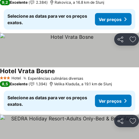
9,2
Excelente
2.384
Rakovica, a 16.8 km de Slunj
Selecione as datas para ver os preços
Ver preços
exatos.
Partilhar
Ad
Hotel Vrata Bosne
Hotel
Experiências culinárias diversas
3 Estrelas
8,5
Excelente
1.394
Velika Kladuša, a 19.1 km de Slunj
Selecione as datas para ver os preços
Ver preços
exatos.
Partilhar
Ad