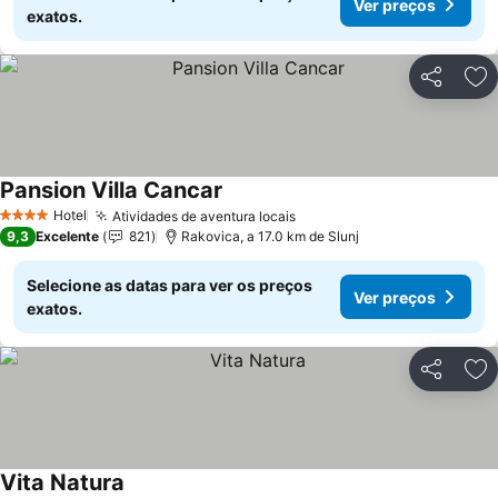
Ver preços
exatos.
Partilhar
Ad
Pansion Villa Cancar
Hotel
Atividades de aventura locais
4 Estrelas
9,3
Excelente
821
Rakovica, a 17.0 km de Slunj
Selecione as datas para ver os preços
Ver preços
exatos.
Partilhar
Ad
Vita Natura