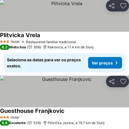
Partilhar
Ad
Plitvicka Vrela
Hotel
Restaurante familiar tradicional
3 Estrelas
8,2
Muito boa
958
Rakovica, a 17.4 km de Slunj
Selecione as datas para ver os preços
Ver preços
exatos.
Partilhar
Ad
Guesthouse Franjkovic
Hotel
3 Estrelas
9,6
Excelente
539
Plitvička Jezera, a 19.7 km de Slunj