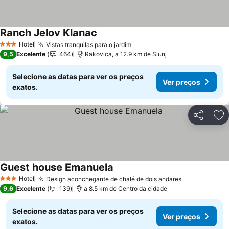
Ranch Jelov Klanac
Hotel
Vistas tranquilas para o jardim
3 Estrelas
9,5
Excelente
464
Rakovica, a 12.9 km de Slunj
Selecione as datas para ver os preços
Ver preços
exatos.
Partilhar
Ad
Guest house Emanuela
Hotel
Design aconchegante de chalé de dois andares
3 Estrelas
9,6
Excelente
139
a 8.5 km de Centro da cidade
Selecione as datas para ver os preços
Ver preços
exatos.