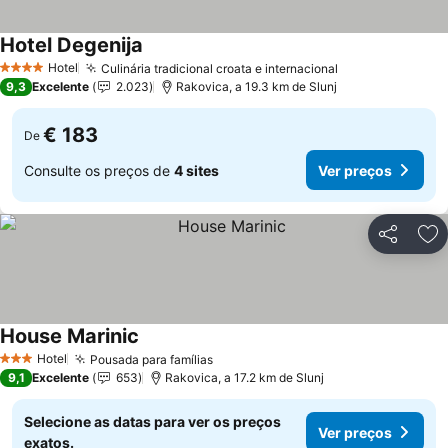
Hotel Degenija
Hotel
Culinária tradicional croata e internacional
4 Estrelas
9,3
Excelente
2.023
Rakovica, a 19.3 km de Slunj
€ 183
De
Consulte os preços de
4 sites
Ver preços
Partilhar
Ad
House Marinic
Hotel
Pousada para famílias
3 Estrelas
9,1
Excelente
653
Rakovica, a 17.2 km de Slunj
Selecione as datas para ver os preços
Ver preços
exatos.