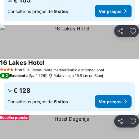
€ 105
De
Consulte os preços de
9 sites
Ver preços
Partilhar
Ad
16 Lakes Hotel
Hotel
Restaurante mediterrânico e internacional
4 Estrelas
9,2
Excelente
1.726
Rakovica, a 16.8 km de Slunj
€ 128
De
Consulte os preços de
5 sites
Ver preços
Escolha popular
Partilhar
Ad