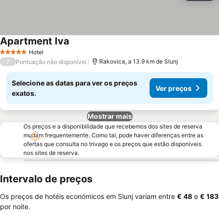
Apartment Iva
Hotel
5 Estrelas
/
Rakovica, a 13.9 km de Slunj
Pontuação não disponível
Selecione as datas para ver os preços
Ver preços
exatos.
Mostrar mais
Os preços e a disponibilidade que recebemos dos sites de reserva
mudam frequentemente. Como tal, pode haver diferenças entre as
ofertas que consulta no trivago e os preços que estão disponíveis
nos sites de reserva.
Intervalo de preços
Os preços de hotéis económicos em Slunj variam entre
‎€ 48
e
‎€ 183
por noite.