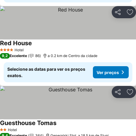
Partilhar
Ad
Red House
Hotel
4 Estrelas
9,2
Excelente
86
a 0.2 km de Centro da cidade
Selecione as datas para ver os preços
Ver preços
exatos.
Partilhar
Ad
Guesthouse Tomas
Hotel
2 Estrelas
9,4
Excelente
364
Generalski Stol, a 18.5 km de Slunj