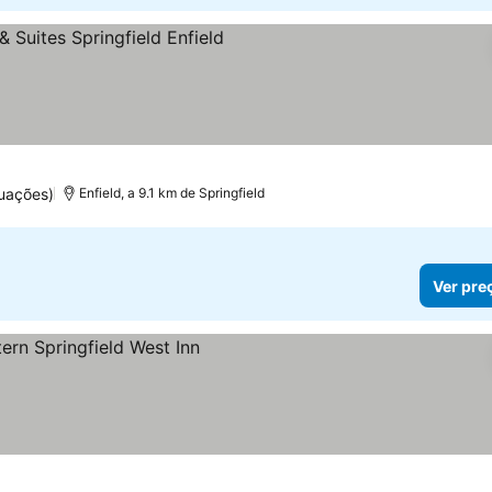
las
uações)
Enfield, a 9.1 km de Springfield
Ver pre