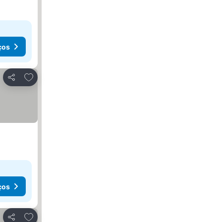
ços
Adicionar aos favoritos
Partilhar
ços
Adicionar aos favoritos
Partilhar