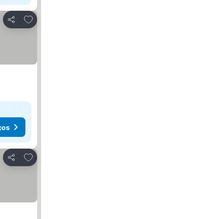
Adicionar aos favoritos
Partilhar
ços
Adicionar aos favoritos
Partilhar