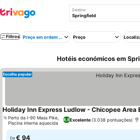
Destino
Filtros
Preço em ordem crescente
Preço
Localiz
Hotéis económicos em Spri
Escolha popular
Holiday Inn Express Ludlow - Chicopee Area 
Perto da I-90 Mass Pike,
Excelente
(3.038 pontuações)
8,8
Piscina interna aquecida
€ 94
De