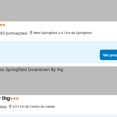
 Estrelas
583 pontuações)
West Springfield, a 4.1 km de Springfield
Ver pre
 Ihg
3 Estrelas
ões)
a 0.1 km de Centro da cidade