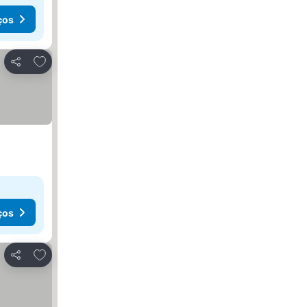
ços
Adicionar aos favoritos
Partilhar
ços
Adicionar aos favoritos
Partilhar