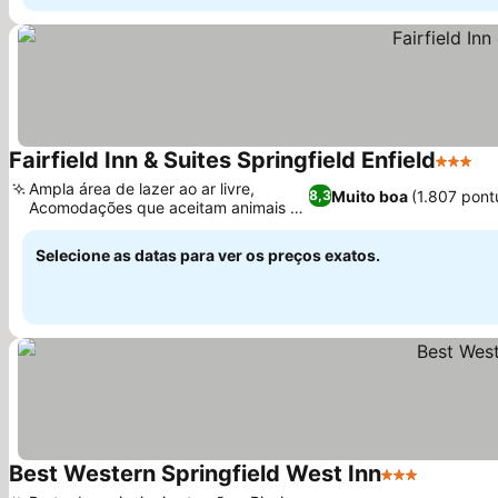
Fairfield Inn & Suites Springfield Enfield
3 Estre
Ampla área de lazer ao ar livre,
Muito boa
(1.807 pont
8,3
Acomodações que aceitam animais de
estimação
Selecione as datas para ver os preços exatos.
Best Western Springfield West Inn
3 Estrelas