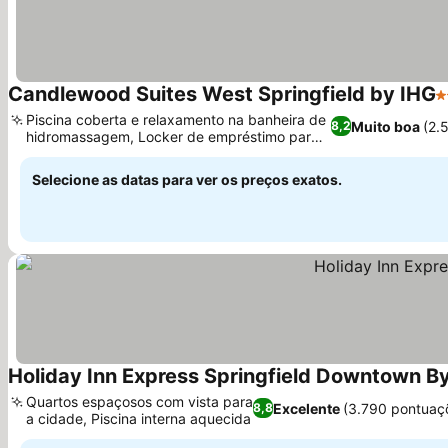
Candlewood Suites West Springfield by IHG
3
Piscina coberta e relaxamento na banheira de
Muito boa
(2.
8,2
hidromassagem, Locker de empréstimo para
o conforto de casa
Selecione as datas para ver os preços exatos.
Holiday Inn Express Springfield Downtown By
Quartos espaçosos com vista para
Excelente
(3.790 pontuaç
8,8
a cidade, Piscina interna aquecida