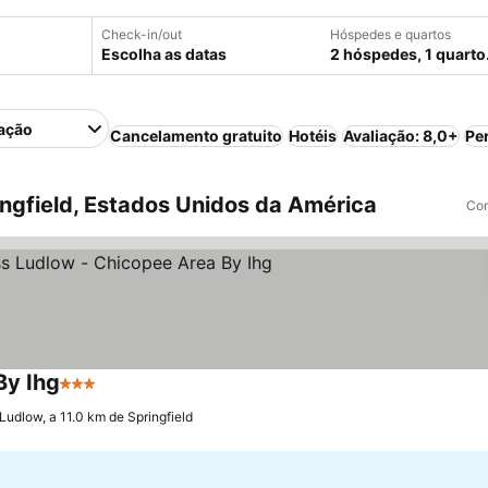
Check-in/out
Hóspedes e quartos
Escolha as datas
2 hóspedes, 1 quarto
ação
Cancelamento gratuito
Hotéis
Avaliação: 8,0+
Pe
ngfield, Estados Unidos da América
Com
By Ihg
3 Estrelas
Ludlow, a 11.0 km de Springfield