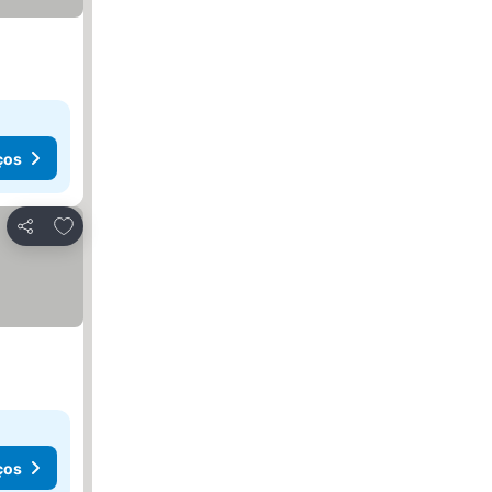
ços
Adicionar aos favoritos
Partilhar
ços