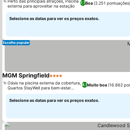
Perto das principais atrações, Piscina
Boa
(2.251 pontuações
7,7
externa para aproveitar na estação
Selecione as datas para ver os preços exatos.
Escolha popular
MGM Springfield
4 Estrelas
Oásis na piscina externa da cobertura,
Muito boa
(16.862 po
8,1
Quartos StayWell para bem-estar
aprimorado
Selecione as datas para ver os preços exatos.