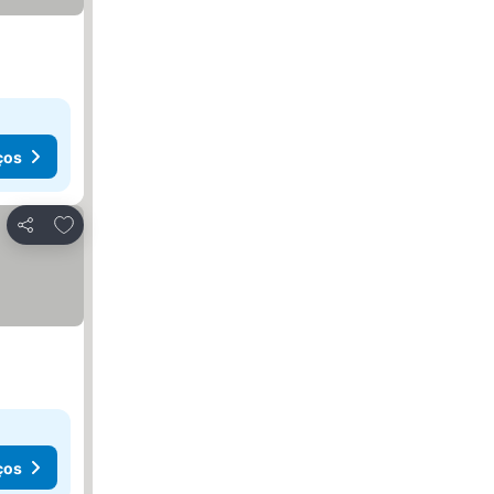
ços
Adicionar aos favoritos
Partilhar
ços