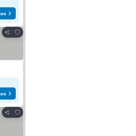
ços
Adicionar aos favoritos
Partilhar
ços
Adicionar aos favoritos
Partilhar