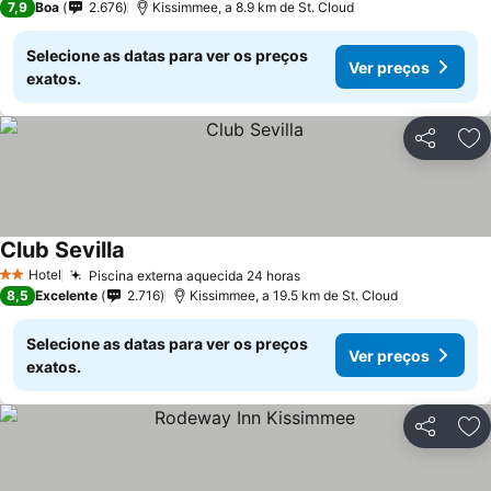
7,9
Boa
2.676
Kissimmee, a 8.9 km de St. Cloud
Selecione as datas para ver os preços
Ver preços
exatos.
Partilhar
Ad
Club Sevilla
Ver preços
Hotel
Piscina externa aquecida 24 horas
Ver preços
2 Estrelas
8,5
Excelente
2.716
Kissimmee, a 19.5 km de St. Cloud
Selecione as datas para ver os preços
Ver preços
exatos.
Partilhar
Ad