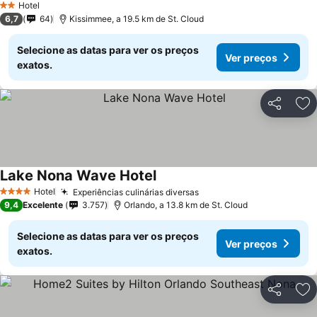
Hotel
2 Estrelas
6,7
64
Kissimmee, a 19.5 km de St. Cloud
Selecione as datas para ver os preços
Ver preços
exatos.
Partilhar
Ad
Lake Nona Wave Hotel
Ver preços
Hotel
Experiências culinárias diversas
Ver preços
4 Estrelas
9,4
Excelente
3.757
Orlando, a 13.8 km de St. Cloud
Selecione as datas para ver os preços
Ver preços
exatos.
Partilhar
Ad