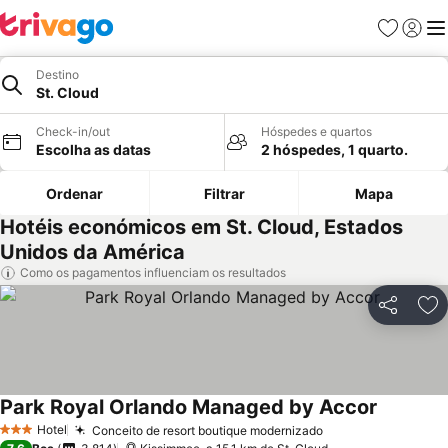
Favoritos
Iniciar
Me
Destino
St. Cloud
Check-in/out
Hóspedes e quartos
Escolha as datas
2 hóspedes, 1 quarto.
Ordenar
Filtrar
Mapa
Hotéis económicos em St. Cloud, Estados
Unidos da América
Como os pagamentos influenciam os resultados
Partilhar
Ad
Park Royal Orlando Managed by Accor
Ver preç
Hotel
Conceito de resort boutique modernizado
Ver preços
3 Estrelas