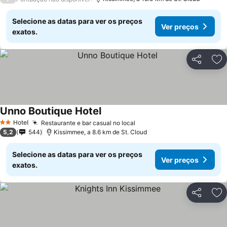
Selecione as datas para ver os preços
Ver preços
exatos.
Partilhar
Ad
Unno Boutique Hotel
Ver preços
Hotel
Restaurante e bar casual no local
Ver preços
2 Estrelas
5,2
544
Kissimmee, a 8.6 km de St. Cloud
Selecione as datas para ver os preços
Ver preços
exatos.
Partilhar
Ad