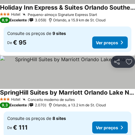
Holiday Inn Express & Suites Orlando Southeast By Ihg
Ver preços
Hotel
Pequeno-almoço Signature Express Start
Ver preços
3 Estrelas
8,9
Excelente
3.059
Orlando, a 15.9 km de St. Cloud
Consulte os preços de
9 sites
€ 95
Ver preços
De
Partilhar
Ad
SpringHill Suites by Marriott Orlando Lake Nona
Ver preços
Hotel
Conceito moderno de suítes
Ver preços
3 Estrelas
9,3
Excelente
2.070
Orlando, a 13.2 km de St. Cloud
Consulte os preços de
8 sites
€ 111
Ver preços
De