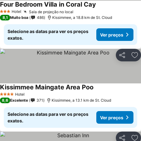
Four Bedroom Villa in Coral Cay
Ver preços
Hotel
Sala de projeção no local
Ver preços
3 Estrelas
8,1
Muito boa
486
Kissimmee, a 18.8 km de St. Cloud
Selecione as datas para ver os preços
Ver preços
exatos.
Partilhar
Ad
Kissimmee Maingate Area Poo
Ver preços
Hotel
4 Estrelas
8,6
Excelente
371
Kissimmee, a 13.1 km de St. Cloud
Selecione as datas para ver os preços
Ver preços
exatos.
Partilhar