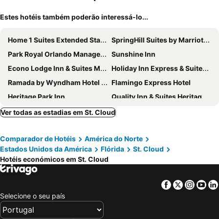
Estes hotéis também poderão interessá-lo...
Home 1 Suites Extended Stay - Kissimmee
SpringHill Suites by Marriott Orlando Lake Nona
Park Royal Orlando Managed by Accor
Sunshine Inn
Econo Lodge Inn & Suites Maingate Central
Holiday Inn Express & Suites Orlando Southeast By Ihg
Ramada by Wyndham Hotel & Water Park
Flamingo Express Hotel
Heritage Park Inn
Quality Inn & Suites Heritage Park
Home2 Suites by Hilton Orlando Southeast Nona
Hampton Inn Orlando Southeast Nona
Ver todas as estadias em St. Cloud
Lake Nona Wave Hotel
Aloft by Marriott Orlando Lake Nona
Comparador de Hotéis
América do Norte
Rodeway Inn Kissimmee
Estados Unidos da América
Flórida
St. Cloud
Hotéis económicos em St. Cloud
Facebook
Twitter
Insta
Yo
Selecione o seu país