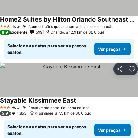
Home2 Suites by Hilton Orlando Southeast Nona
Ver preços
Hotel
Acomodações que aceitam animais de estimação
Ver preço
3 Estrelas
8,9
Excelente
599
Orlando, a 12.9 km de St. Cloud
Selecione as datas para ver os preços
Ver preços
exatos.
Partilhar
Ad
Stayable Kissimmee East
Ver preços
Hotel
Restaurante porto-riquenho no local
Ver preços
3 Estrelas
5,9
1.853
Kissimmee, a 7.5 km de St. Cloud
Selecione as datas para ver os preços
Ver preços
exatos.