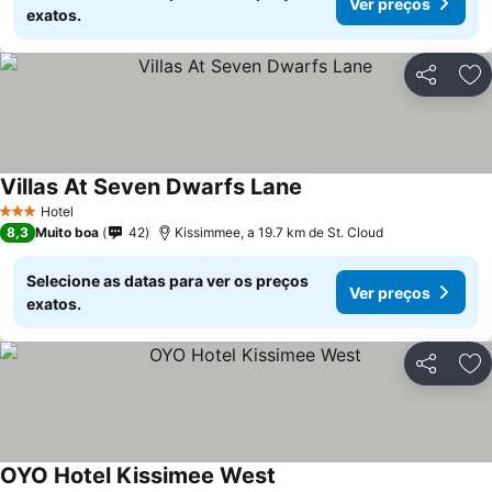
Ver preços
exatos.
Partilhar
Ad
Villas At Seven Dwarfs Lane
Ver preços
Hotel
3 Estrelas
8,3
Muito boa
42
Kissimmee, a 19.7 km de St. Cloud
Selecione as datas para ver os preços
Ver preços
exatos.
Partilhar
Ad
OYO Hotel Kissimee West
Ver preços