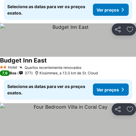
Selecione as datas para ver os preços
Ver preços
exatos.
Partilhar
Ad
Budget Inn East
Ver preços
Hotel
Quartos recentemente renovados
Ver preços
2 Estrelas
7,6
Boa
377
Kissimmee, a 13.0 km de St. Cloud
Selecione as datas para ver os preços
Ver preços
exatos.
Partilhar
Ad