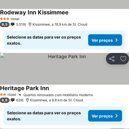
Rodeway Inn Kissimmee
Ver preços
Hotel
3 Estrelas
6,5
5.519
Kissimmee, a 18.9 km de St. Cloud
Selecione as datas para ver os preços
Ver preços
exatos.
Partilhar
Ad
Heritage Park Inn
Ver preços
Hotel
Quartos renovados com mobiliário moderno
Ver preços
2 Estrelas
6,6
629
Kissimmee, a 8.8 km de St. Cloud
Selecione as datas para ver os preços
Ver preços
exatos.