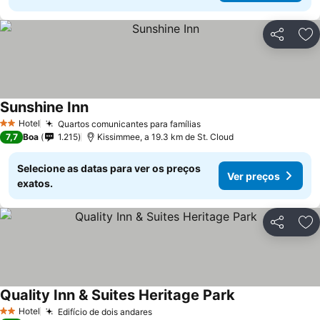
Partilhar
Ad
Sunshine Inn
Ver preços
Hotel
Quartos comunicantes para famílias
Ver preços
2 Estrelas
7,7
Boa
1.215
Kissimmee, a 19.3 km de St. Cloud
Selecione as datas para ver os preços
Ver preços
exatos.
Partilhar
Ad
Quality Inn & Suites Heritage Park
Ver preços
Hotel
Edifício de dois andares
Ver preços
2 Estrelas