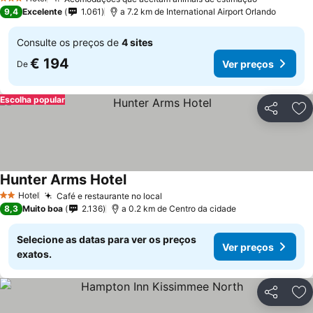
Ver preço
3 Estrelas
9,4
Excelente
1.061
a 7.2 km de International Airport Orlando
Consulte os preços de
4 sites
€ 194
Ver preços
De
Escolha popular
Partilhar
Ad
Hunter Arms Hotel
Ver preços
Hotel
Café e restaurante no local
Ver preços
2 Estrelas
8,3
Muito boa
2.136
a 0.2 km de Centro da cidade
Selecione as datas para ver os preços
Ver preços
exatos.
Partilhar
Ad