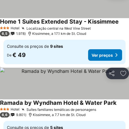
Home 1 Suites Extended Stay - Kissimmee
Ver 
Hotel
Localização central na West Vine Street
Ver preços
3 Estrelas
6,5
1.978
Kissimmee, a 17.1 km de St. Cloud
Consulte os preços de
9 sites
€ 49
Ver preços
De
Partilhar
Ad
Ramada by Wyndham Hotel & Water Park
Ver p
Hotel
Suítes familiares temáticas de personagens
Ver preços
3 Estrelas
6,6
9.801
Kissimmee, a 7.7 km de St. Cloud
Consulte os preços de
5 sites