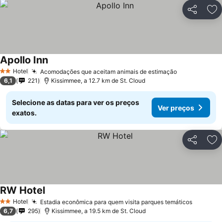
Partilhar
Ad
Apollo Inn
Ver preços
Hotel
Acomodações que aceitam animais de estimação
Ver preços
2 Estrelas
6,1
221
Kissimmee, a 12.7 km de St. Cloud
Selecione as datas para ver os preços
Ver preços
exatos.
Partilhar
Ad
RW Hotel
Ver preços
Hotel
Estadia econômica para quem visita parques temáticos
Ver pre
2 Estrelas
6,7
295
Kissimmee, a 19.5 km de St. Cloud