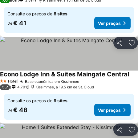
7,6
Boa
3.814
Kissimmee, a 15.1 km de St. Cloud
Consulte os preços de
8 sites
€ 41
Ver preços
De
Partilhar
Ad
Econo Lodge Inn & Suites Maingate Central
Ver
Hotel
Base econômica em Kissimmee
Ver preços
2 Estrelas
5,7
4.701
Kissimmee, a 19.5 km de St. Cloud
Consulte os preços de
9 sites
€ 48
Ver preços
De
Partilhar
Ad