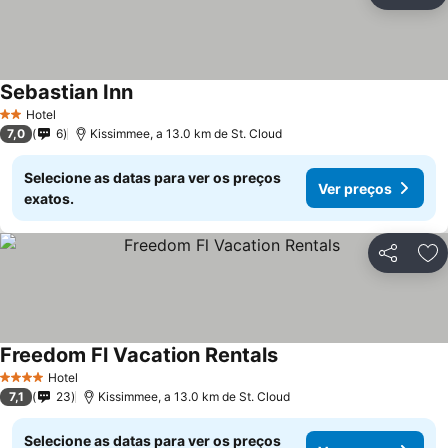
Ad
Sebastian Inn
Ver preços
Hotel
2 Estrelas
7,0
6
Kissimmee, a 13.0 km de St. Cloud
Selecione as datas para ver os preços
Ver preços
exatos.
Partilhar
Ad
Freedom Fl Vacation Rentals
Ver preços
Hotel
4 Estrelas
7,1
23
Kissimmee, a 13.0 km de St. Cloud
Selecione as datas para ver os preços