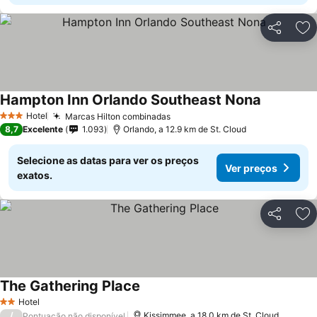
Partilhar
Ad
Hampton Inn Orlando Southeast Nona
Ver preço
Hotel
Marcas Hilton combinadas
Ver preços
3 Estrelas
8,7
Excelente
1.093
Orlando, a 12.9 km de St. Cloud
Selecione as datas para ver os preços
Ver preços
exatos.
Partilhar
Ad
The Gathering Place
Ver preços
Hotel
2 Estrelas
/
Kissimmee, a 18.0 km de St. Cloud
Pontuação não disponível