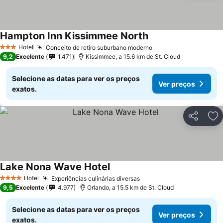
Hampton Inn Kissimmee North
Ver preços
Hotel
Conceito de retiro suburbano moderno
Ver preços
3 Estrelas
9,2
Excelente
1.471
Kissimmee, a 15.6 km de St. Cloud
Selecione as datas para ver os preços
Ver preços
exatos.
Partilhar
Ad
Lake Nona Wave Hotel
Ver preços
Hotel
Experiências culinárias diversas
Ver preços
4 Estrelas
9,5
Excelente
4.977
Orlando, a 15.5 km de St. Cloud
Selecione as datas para ver os preços
Ver preços
exatos.