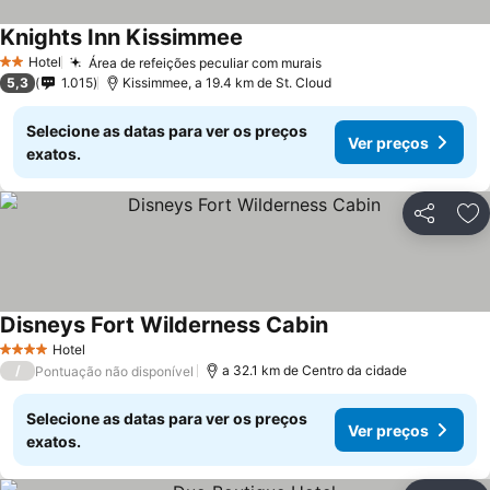
Knights Inn Kissimmee
Ver preços
Hotel
Área de refeições peculiar com murais
Ver preços
2 Estrelas
5,3
1.015
Kissimmee, a 19.4 km de St. Cloud
Selecione as datas para ver os preços
Ver preços
exatos.
Partilhar
Ad
Disneys Fort Wilderness Cabin
Ver preços
Hotel
4 Estrelas
/
a 32.1 km de Centro da cidade
Pontuação não disponível
Selecione as datas para ver os preços
Ver preços
exatos.