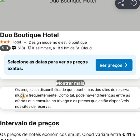
Partilhar
Ad
Duo Boutique Hotel
Ver preços
Hotel
Design moderno e estilo boutique
Ver preços
3 Estrelas
5,3
618
Kissimmee, a 18.9 km de St. Cloud
Selecione as datas para ver os preços
Ver preços
exatos.
Mostrar mais
Os preços e a disponibilidade que recebemos dos sites de reserva
mudam frequentemente. Como tal, pode haver diferenças entre as
ofertas que consulta no trivago e os preços que estão disponíveis
nos sites de reserva.
Intervalo de preços
Os preços de hotéis económicos em St. Cloud variam entre
‎€ 41
e