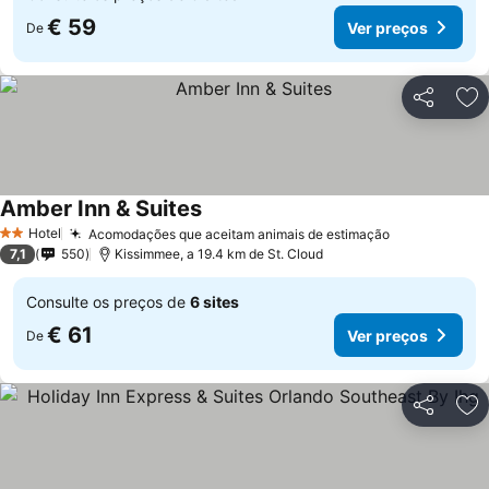
€ 59
Ver preços
De
Partilhar
Ad
Amber Inn & Suites
Ver preços
Hotel
Acomodações que aceitam animais de estimação
Ver preços
2 Estrelas
7,1
550
Kissimmee, a 19.4 km de St. Cloud
Consulte os preços de
6 sites
€ 61
Ver preços
De
Partilhar
Ad