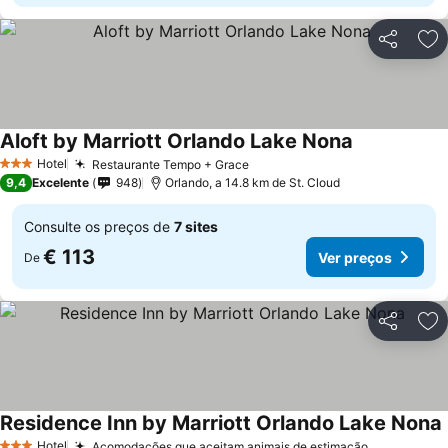
Partilhar
Ad
Aloft by Marriott Orlando Lake Nona
Ver preços
Hotel
Restaurante Tempo + Grace
Ver preços
3 Estrelas
9,4
Excelente
948
Orlando, a 14.8 km de St. Cloud
Consulte os preços de
7 sites
€ 113
Ver preços
De
Partilhar
Ad
Residence Inn by Marriott Orlando Lake Nona
Hotel
Acomodações que aceitam animais de estimação