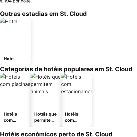
‎€ 194
por noite.
Outras estadias em St. Cloud
Hotel
Categorias de hotéis populares em St. Cloud
Hotéis
Hotéis que
Hotéis
com
permitem
com
piscinas
animais
estaciona
mento
Hotéis económicos perto de St. Cloud